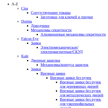
A-Z
Cisa
Сопутствующие товары
Заготовки для ключей и прочие
Dorma
Доводчики
Механизмы секретности
Алюминиевые механизмы секретности
Falcon Eye
Замки
Электромеханические/
электромагнитные/СКУД
Kale
Дверные защелки
Механизмы/корпуса защелок
Замки
Врезные замки
Врезные замки без ручек
Врезные замки без ручек
для деревянных дверей
Врезные замки без ручек
для металлических дверей
Врезные замки без ручек
для узкопрофильных