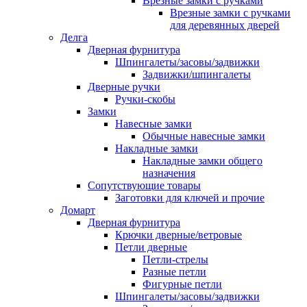
Врезные замки с ручками
Врезные замки с ручками
для деревянных дверей
Делга
Дверная фурнитура
Шпингалеты/засовы/задвижки
Задвижки/шпингалеты
Дверные ручки
Ручки-скобы
Замки
Навесные замки
Обычные навесные замки
Накладные замки
Накладные замки общего
назначения
Сопутствующие товары
Заготовки для ключей и прочие
Домарт
Дверная фурнитура
Крючки дверные/ветровые
Петли дверные
Петли-стрелы
Разные петли
Фигурные петли
Шпингалеты/засовы/задвижки