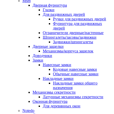
Msm
Дверная фурнитура
Глазки
Для раздвижных дверей
Ручки для раздвижных дверей
Фурнитура для раздвижных
дверей
Ограничители дверные/настенные
Шпингалеты/засовы/задвижки
Задвижки/шпингалеты
Дверные защелки
Механизмы/корпуса защелок
Доводчики
Замки
Навесные замки
Кодовые навесные замки
Обычные навесные замки
Накладные замки
Накладные замки общего
назначения
Механизмы секретности
Латунные механизмы секретности
Оконная фурнитура
Для деревянных окон
Notedo