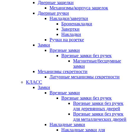
Дверные защелки
Механизмы/корпуса защелок
Дверные ручки
Накладки/завертки
Броненакладки
Завертки
Накладки
Ручки на розетке
Замки
Врезные замки
Врезные замки без ручек
Магнитные/бесшумные
замки
Механизмы секретности
Латунные механизмы секретности
КЛАСС
Замки
Врезные замки
Врезные замки без ручек
Врезные замки без ручек
для деревянных дверей
Врезные замки без ручек
для металлических дверей
Накладные замки
Накладные замки для