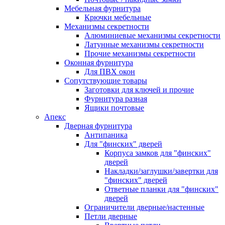
Мебельная фурнитура
Крючки мебельные
Механизмы секретности
Алюминиевые механизмы секретности
Латунные механизмы секретности
Прочие механизмы секретности
Оконная фурнитура
Для ПВХ окон
Сопутствующие товары
Заготовки для ключей и прочие
Фурнитура разная
Ящики почтовые
Апекс
Дверная фурнитура
Антипаника
Для "финских" дверей
Корпуса замков для "финских"
дверей
Накладки/заглушки/завертки для
"финских" дверей
Ответные планки для "финских"
дверей
Ограничители дверные/настенные
Петли дверные