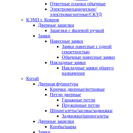
Ответные планки обычные
Электромеханические/
электромагнитные/СКУД
КЭМЗ г. Ковров
Дверные защелки
Защелки с фалевой ручкой
Замки
Навесные замки
Замки навесные с одной
секретностью
Обычные навесные замки
Накладные замки
Накладные замки общего
назначения
Китай
Дверная фурнитура
Крючки дверные/ветровые
Петли дверные
Гаражные петли
Пружинные петли
Шпингалеты/засовы/задвижки
Задвижки/шпингалеты
Дверные защелки
Кнобы/шары
Замки