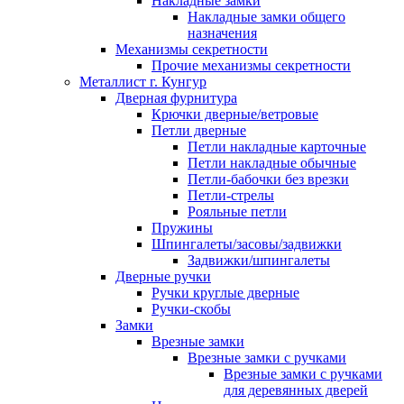
Накладные замки
Накладные замки общего
назначения
Механизмы секретности
Прочие механизмы секретности
Металлист г. Кунгур
Дверная фурнитура
Крючки дверные/ветровые
Петли дверные
Петли накладные карточные
Петли накладные обычные
Петли-бабочки без врезки
Петли-стрелы
Рояльные петли
Пружины
Шпингалеты/засовы/задвижки
Задвижки/шпингалеты
Дверные ручки
Ручки круглые дверные
Ручки-скобы
Замки
Врезные замки
Врезные замки с ручками
Врезные замки с ручками
для деревянных дверей