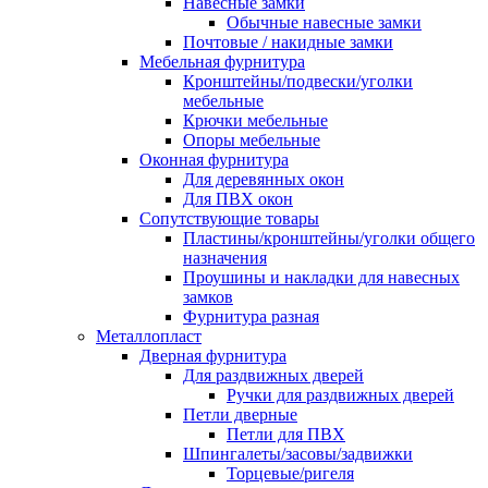
Навесные замки
Обычные навесные замки
Почтовые / накидные замки
Мебельная фурнитура
Кронштейны/подвески/уголки
мебельные
Крючки мебельные
Опоры мебельные
Оконная фурнитура
Для деревянных окон
Для ПВХ окон
Сопутствующие товары
Пластины/кронштейны/уголки общего
назначения
Проушины и накладки для навесных
замков
Фурнитура разная
Металлопласт
Дверная фурнитура
Для раздвижных дверей
Ручки для раздвижных дверей
Петли дверные
Петли для ПВХ
Шпингалеты/засовы/задвижки
Торцевые/ригеля