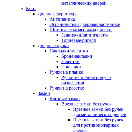
металлических дверей
Крит
Дверная фурнитура
Антипаника
Ограничители дверные/настенные
Шпингалеты/засовы/задвижки
Задвижки/шпингалеты
Торцевые/ригеля
Дверные ручки
Накладки/завертки
Броненакладки
Завертки
Накладки
Ручки на планке
Ручки на планке общего
назначения
Ручки на розетке
Замки
Врезные замки
Врезные замки без ручек
Врезные замки без ручек
для металлических дверей
Врезные замки без ручек
для противопожарных
дверей