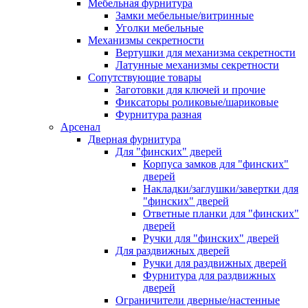
Мебельная фурнитура
Замки мебельные/витринные
Уголки мебельные
Механизмы секретности
Вертушки для механизма секретности
Латунные механизмы секретности
Сопутствующие товары
Заготовки для ключей и прочие
Фиксаторы роликовые/шариковые
Фурнитура разная
Арсенал
Дверная фурнитура
Для "финских" дверей
Корпуса замков для "финских"
дверей
Накладки/заглушки/завертки для
"финских" дверей
Ответные планки для "финских"
дверей
Ручки для "финских" дверей
Для раздвижных дверей
Ручки для раздвижных дверей
Фурнитура для раздвижных
дверей
Ограничители дверные/настенные