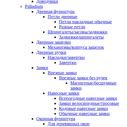
Доводчики
Palladium
Дверная фурнитура
Петли дверные
Петли накладные обычные
Разные петли
Шпингалеты/засовы/задвижки
Задвижки/шпингалеты
Дверные защелки
Механизмы/корпуса защелок
Дверные ручки
Накладки/завертки
Завертки
Замки
Врезные замки
Врезные замки без ручек
Магнитные/бесшумные
замки
Навесные замки
Всепогодные навесные замки
Замки велосипедные/тросовые
Кодовые навесные замки
Обычные навесные замки
Оконная фурнитура
Для деревянных окон