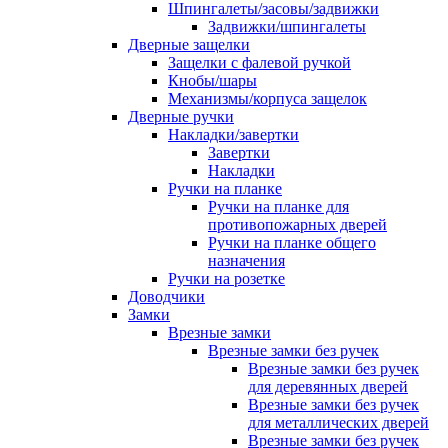
Шпингалеты/засовы/задвижки
Задвижки/шпингалеты
Дверные защелки
Защелки с фалевой ручкой
Кнобы/шары
Механизмы/корпуса защелок
Дверные ручки
Накладки/завертки
Завертки
Накладки
Ручки на планке
Ручки на планке для
противопожарных дверей
Ручки на планке общего
назначения
Ручки на розетке
Доводчики
Замки
Врезные замки
Врезные замки без ручек
Врезные замки без ручек
для деревянных дверей
Врезные замки без ручек
для металлических дверей
Врезные замки без ручек