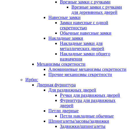
Врезные замки с ручками
Врезные замки с ручками
для деревянных дверей
Навесные замки
Замки навесные с одной
секретностью
Обычные навесные замки
Накладные замки
Накладные замки для
металлических дверей
Накладные замки общего
назначения
Механизмы секретности
Алюминиевые механизмы секретности
Прочие механизмы секретности
Ирбис
Дверная фурнитура
Для раздвижных дверей
Ручки для раздвижных дверей
Фурнитура для раздвижных
дверей
Петли дверные
Петли накладные обычные
Шпингалеты/засовы/задвижки
Задвижки/шпингалеты