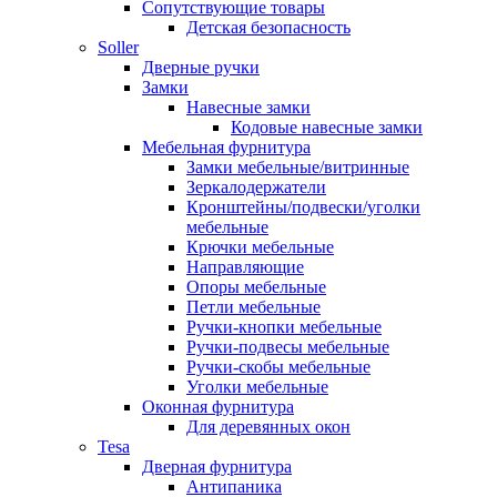
Сопутствующие товары
Детская безопасность
Soller
Дверные ручки
Замки
Навесные замки
Кодовые навесные замки
Мебельная фурнитура
Замки мебельные/витринные
Зеркалодержатели
Кронштейны/подвески/уголки
мебельные
Крючки мебельные
Направляющие
Опоры мебельные
Петли мебельные
Ручки-кнопки мебельные
Ручки-подвесы мебельные
Ручки-скобы мебельные
Уголки мебельные
Оконная фурнитура
Для деревянных окон
Tesa
Дверная фурнитура
Антипаника