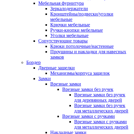
Мебельная фурнитура
Зеркалодержатели
Кронштейны/подвески/уголки
мебельные
Крючки мебельные
Ручки-кнопки мебельные
Уголки мебельные
Сопутствующие товары
Крюки потолочные/настенные
Проушины и накладки для навесных
замков
Бордер
Дверные защелки
Механизмы/корпуса защелок
Замки
Врезные замки
Врезные замки без ручек
Врезные замки без ручек
для деревянных дверей
Врезные замки без ручек
для металлических дверей
Врезные замки с ручками
Врезные замки с ручками
для металлических дверей
Накладные замки