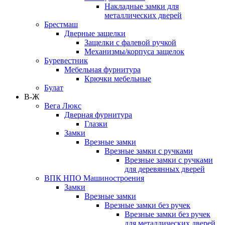
Накладные замки для
металлических дверей
Брестмаш
Дверные защелки
Защелки с фалевой ручкой
Механизмы/корпуса защелок
Буревестник
Мебельная фурнитура
Крючки мебельные
Булат
В-Ж
Вега Люкс
Дверная фурнитура
Глазки
Замки
Врезные замки
Врезные замки с ручками
Врезные замки с ручками
для деревянных дверей
ВПК НПО Машиностроения
Замки
Врезные замки
Врезные замки без ручек
Врезные замки без ручек
для металлических дверей