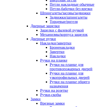
Ввертные петли
Петли накладные обычные
Петли-бабочки без врезки
Шпингалеты/засовы/задвижки
Задвижки/шпингалеты
Торцевые/ригеля
Дверные защелки
Защелки с фалевой ручкой
Механизмы/корпуса защелок
Дверные ручки
Накладки/завертки
Броненакладки
Завертки
Накладки
Ручки на планке
Ручки на планке для
противопожарных дверей
Ручки на планке для
узкопрофильных дверей
Ручки на планке общего
назначения
Ручки на розетке
Ручки-скобы
Замки
Врезные замки