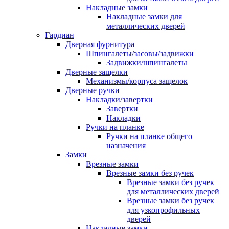
Накладные замки
Накладные замки для
металлических дверей
Гардиан
Дверная фурнитура
Шпингалеты/засовы/задвижки
Задвижки/шпингалеты
Дверные защелки
Механизмы/корпуса защелок
Дверные ручки
Накладки/завертки
Завертки
Накладки
Ручки на планке
Ручки на планке общего
назначения
Замки
Врезные замки
Врезные замки без ручек
Врезные замки без ручек
для металлических дверей
Врезные замки без ручек
для узкопрофильных
дверей
Накладные замки