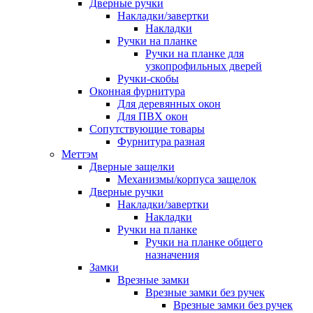
Дверные ручки
Накладки/завертки
Накладки
Ручки на планке
Ручки на планке для
узкопрофильных дверей
Ручки-скобы
Оконная фурнитура
Для деревянных окон
Для ПВХ окон
Сопутствующие товары
Фурнитура разная
Меттэм
Дверные защелки
Механизмы/корпуса защелок
Дверные ручки
Накладки/завертки
Накладки
Ручки на планке
Ручки на планке общего
назначения
Замки
Врезные замки
Врезные замки без ручек
Врезные замки без ручек