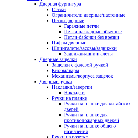
Дверная фурнитура
Глазки
Ограничители дверные/настенные
Петли дверные
Гаражные петли
Петли накладные обычные
Петли-бабочки без врезки
Цифры дверные
Шпингалеты/засовы/задвижки
Задвижки/шпингалеты
Дверные защелки
Защелки с фалевой ручкой
Кнобы/шары
Механизмы/корпуса защелок
Дверные ручки
Накладки/завертки
Накладки
Ручки на планке
Ручки на планке для китайских
дверей
Ручки на планке для
противопожарных дверей
Ручки на планке общего
назначения
Ручки на розетке