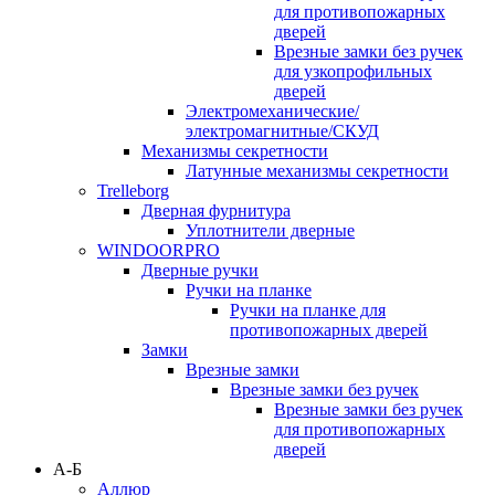
для противопожарных
дверей
Врезные замки без ручек
для узкопрофильных
дверей
Электромеханические/
электромагнитные/СКУД
Механизмы секретности
Латунные механизмы секретности
Trelleborg
Дверная фурнитура
Уплотнители дверные
WINDOORPRO
Дверные ручки
Ручки на планке
Ручки на планке для
противопожарных дверей
Замки
Врезные замки
Врезные замки без ручек
Врезные замки без ручек
для противопожарных
дверей
А-Б
Аллюр