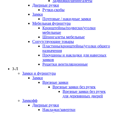
Задвижки/шпингалеты
Дверные ручки
Ручки-скобы
Замки
Почтовые / накидные замки
Мебельная фурнитура
Кронштейны/подвески/уголки
мебельные
Шпингалеты мебельные
Сопутствующие товары
Пластины/кронштейны/уголки общего
назначения
Проушины и накладки для навесных
замков
Решетки вентиляционные
З-Л
Замки и фурнитура
Замки
Врезные замки
Врезные замки без ручек
Врезные замки без ручек
для деревянных дверей
Замкофф
Дверные ручки
Накладки/завертки