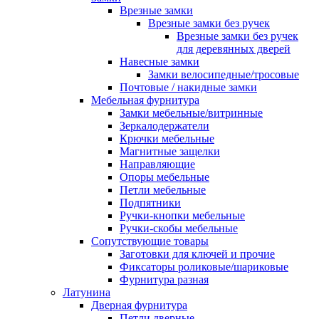
Врезные замки
Врезные замки без ручек
Врезные замки без ручек
для деревянных дверей
Навесные замки
Замки велосипедные/тросовые
Почтовые / накидные замки
Мебельная фурнитура
Замки мебельные/витринные
Зеркалодержатели
Крючки мебельные
Магнитные защелки
Направляющие
Опоры мебельные
Петли мебельные
Подпятники
Ручки-кнопки мебельные
Ручки-скобы мебельные
Сопутствующие товары
Заготовки для ключей и прочие
Фиксаторы роликовые/шариковые
Фурнитура разная
Латунина
Дверная фурнитура
Петли дверные