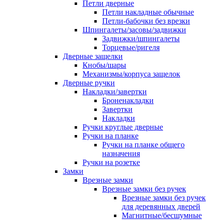
Петли дверные
Петли накладные обычные
Петли-бабочки без врезки
Шпингалеты/засовы/задвижки
Задвижки/шпингалеты
Торцевые/ригеля
Дверные защелки
Кнобы/шары
Механизмы/корпуса защелок
Дверные ручки
Накладки/завертки
Броненакладки
Завертки
Накладки
Ручки круглые дверные
Ручки на планке
Ручки на планке общего
назначения
Ручки на розетке
Замки
Врезные замки
Врезные замки без ручек
Врезные замки без ручек
для деревянных дверей
Магнитные/бесшумные