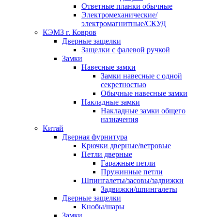
Ответные планки обычные
Электромеханические/
электромагнитные/СКУД
КЭМЗ г. Ковров
Дверные защелки
Защелки с фалевой ручкой
Замки
Навесные замки
Замки навесные с одной
секретностью
Обычные навесные замки
Накладные замки
Накладные замки общего
назначения
Китай
Дверная фурнитура
Крючки дверные/ветровые
Петли дверные
Гаражные петли
Пружинные петли
Шпингалеты/засовы/задвижки
Задвижки/шпингалеты
Дверные защелки
Кнобы/шары
Замки