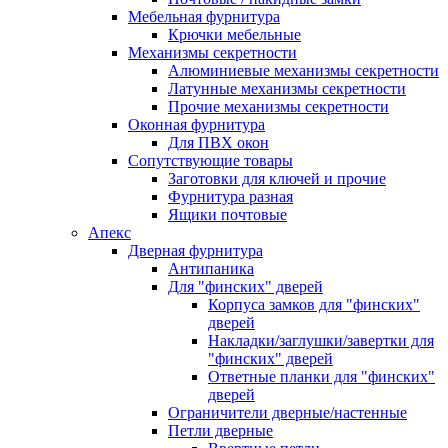
Мебельная фурнитура
Крючки мебельные
Механизмы секретности
Алюминиевые механизмы секретности
Латунные механизмы секретности
Прочие механизмы секретности
Оконная фурнитура
Для ПВХ окон
Сопутствующие товары
Заготовки для ключей и прочие
Фурнитура разная
Ящики почтовые
Апекс
Дверная фурнитура
Антипаника
Для "финских" дверей
Корпуса замков для "финских"
дверей
Накладки/заглушки/завертки для
"финских" дверей
Ответные планки для "финских"
дверей
Ограничители дверные/настенные
Петли дверные