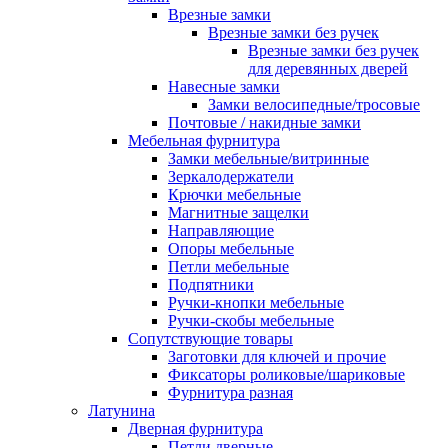
Врезные замки
Врезные замки без ручек
Врезные замки без ручек
для деревянных дверей
Навесные замки
Замки велосипедные/тросовые
Почтовые / накидные замки
Мебельная фурнитура
Замки мебельные/витринные
Зеркалодержатели
Крючки мебельные
Магнитные защелки
Направляющие
Опоры мебельные
Петли мебельные
Подпятники
Ручки-кнопки мебельные
Ручки-скобы мебельные
Сопутствующие товары
Заготовки для ключей и прочие
Фиксаторы роликовые/шариковые
Фурнитура разная
Латунина
Дверная фурнитура
Петли дверные