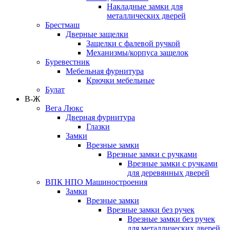
Накладные замки для
металлических дверей
Брестмаш
Дверные защелки
Защелки с фалевой ручкой
Механизмы/корпуса защелок
Буревестник
Мебельная фурнитура
Крючки мебельные
Булат
В-Ж
Вега Люкс
Дверная фурнитура
Глазки
Замки
Врезные замки
Врезные замки с ручками
Врезные замки с ручками
для деревянных дверей
ВПК НПО Машиностроения
Замки
Врезные замки
Врезные замки без ручек
Врезные замки без ручек
для металлических дверей