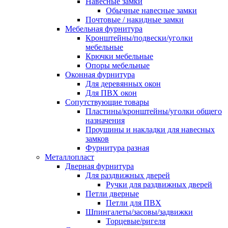
Навесные замки
Обычные навесные замки
Почтовые / накидные замки
Мебельная фурнитура
Кронштейны/подвески/уголки
мебельные
Крючки мебельные
Опоры мебельные
Оконная фурнитура
Для деревянных окон
Для ПВХ окон
Сопутствующие товары
Пластины/кронштейны/уголки общего
назначения
Проушины и накладки для навесных
замков
Фурнитура разная
Металлопласт
Дверная фурнитура
Для раздвижных дверей
Ручки для раздвижных дверей
Петли дверные
Петли для ПВХ
Шпингалеты/засовы/задвижки
Торцевые/ригеля