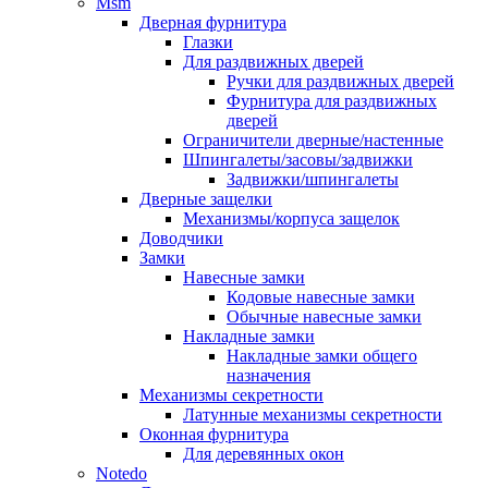
Msm
Дверная фурнитура
Глазки
Для раздвижных дверей
Ручки для раздвижных дверей
Фурнитура для раздвижных
дверей
Ограничители дверные/настенные
Шпингалеты/засовы/задвижки
Задвижки/шпингалеты
Дверные защелки
Механизмы/корпуса защелок
Доводчики
Замки
Навесные замки
Кодовые навесные замки
Обычные навесные замки
Накладные замки
Накладные замки общего
назначения
Механизмы секретности
Латунные механизмы секретности
Оконная фурнитура
Для деревянных окон
Notedo