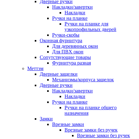
Дверные ручки
Накладки/завертки
Накладки
Ручки на планке
Ручки на планке для
узкопрофильных дверей
Ручки-скобы
Оконная фурнитура
Для деревянных окон
Для ПВХ окон
Сопутствующие товары
Фурнитура разная
Меттэм
Дверные защелки
Механизмы/корпуса защелок
Дверные ручки
Накладки/завертки
Накладки
Ручки на планке
Ручки на планке общего
назначения
Замки
Врезные замки
Врезные замки без ручек
Врезные замки без ручек