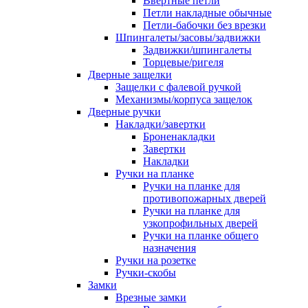
Ввертные петли
Петли накладные обычные
Петли-бабочки без врезки
Шпингалеты/засовы/задвижки
Задвижки/шпингалеты
Торцевые/ригеля
Дверные защелки
Защелки с фалевой ручкой
Механизмы/корпуса защелок
Дверные ручки
Накладки/завертки
Броненакладки
Завертки
Накладки
Ручки на планке
Ручки на планке для
противопожарных дверей
Ручки на планке для
узкопрофильных дверей
Ручки на планке общего
назначения
Ручки на розетке
Ручки-скобы
Замки
Врезные замки