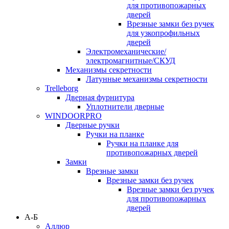
для противопожарных
дверей
Врезные замки без ручек
для узкопрофильных
дверей
Электромеханические/
электромагнитные/СКУД
Механизмы секретности
Латунные механизмы секретности
Trelleborg
Дверная фурнитура
Уплотнители дверные
WINDOORPRO
Дверные ручки
Ручки на планке
Ручки на планке для
противопожарных дверей
Замки
Врезные замки
Врезные замки без ручек
Врезные замки без ручек
для противопожарных
дверей
А-Б
Аллюр