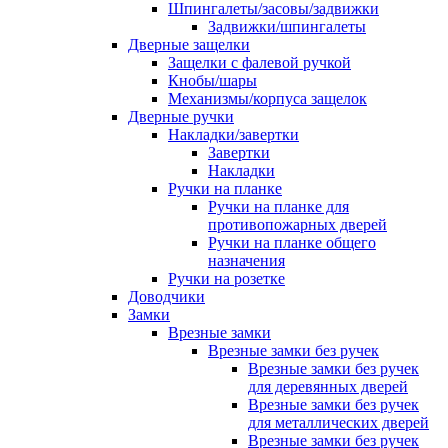
Шпингалеты/засовы/задвижки
Задвижки/шпингалеты
Дверные защелки
Защелки с фалевой ручкой
Кнобы/шары
Механизмы/корпуса защелок
Дверные ручки
Накладки/завертки
Завертки
Накладки
Ручки на планке
Ручки на планке для
противопожарных дверей
Ручки на планке общего
назначения
Ручки на розетке
Доводчики
Замки
Врезные замки
Врезные замки без ручек
Врезные замки без ручек
для деревянных дверей
Врезные замки без ручек
для металлических дверей
Врезные замки без ручек