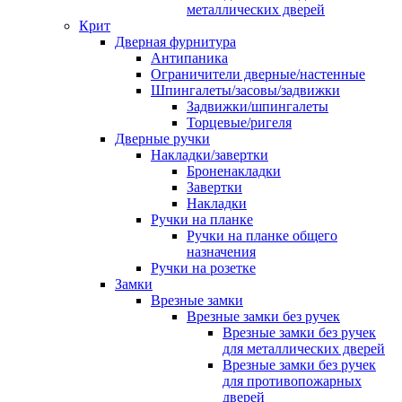
металлических дверей
Крит
Дверная фурнитура
Антипаника
Ограничители дверные/настенные
Шпингалеты/засовы/задвижки
Задвижки/шпингалеты
Торцевые/ригеля
Дверные ручки
Накладки/завертки
Броненакладки
Завертки
Накладки
Ручки на планке
Ручки на планке общего
назначения
Ручки на розетке
Замки
Врезные замки
Врезные замки без ручек
Врезные замки без ручек
для металлических дверей
Врезные замки без ручек
для противопожарных
дверей