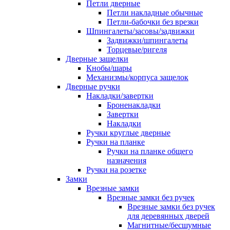
Петли дверные
Петли накладные обычные
Петли-бабочки без врезки
Шпингалеты/засовы/задвижки
Задвижки/шпингалеты
Торцевые/ригеля
Дверные защелки
Кнобы/шары
Механизмы/корпуса защелок
Дверные ручки
Накладки/завертки
Броненакладки
Завертки
Накладки
Ручки круглые дверные
Ручки на планке
Ручки на планке общего
назначения
Ручки на розетке
Замки
Врезные замки
Врезные замки без ручек
Врезные замки без ручек
для деревянных дверей
Магнитные/бесшумные