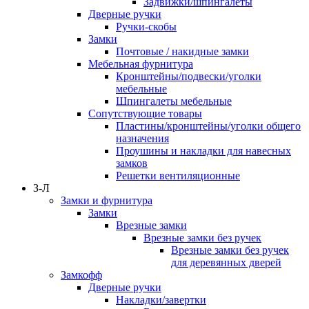
Задвижки/шпингалеты
Дверные ручки
Ручки-скобы
Замки
Почтовые / накидные замки
Мебельная фурнитура
Кронштейны/подвески/уголки
мебельные
Шпингалеты мебельные
Сопутствующие товары
Пластины/кронштейны/уголки общего
назначения
Проушины и накладки для навесных
замков
Решетки вентиляционные
З-Л
Замки и фурнитура
Замки
Врезные замки
Врезные замки без ручек
Врезные замки без ручек
для деревянных дверей
Замкофф
Дверные ручки
Накладки/завертки