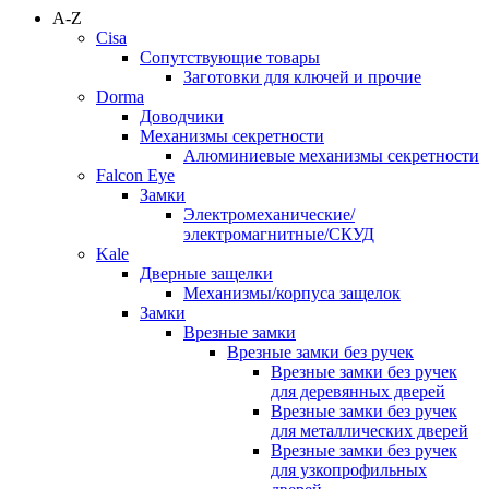
A-Z
Cisa
Сопутствующие товары
Заготовки для ключей и прочие
Dorma
Доводчики
Механизмы секретности
Алюминиевые механизмы секретности
Falcon Eye
Замки
Электромеханические/
электромагнитные/СКУД
Kale
Дверные защелки
Механизмы/корпуса защелок
Замки
Врезные замки
Врезные замки без ручек
Врезные замки без ручек
для деревянных дверей
Врезные замки без ручек
для металлических дверей
Врезные замки без ручек
для узкопрофильных