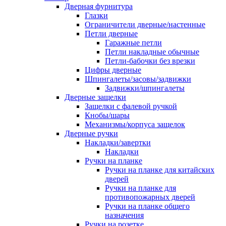
Дверная фурнитура
Глазки
Ограничители дверные/настенные
Петли дверные
Гаражные петли
Петли накладные обычные
Петли-бабочки без врезки
Цифры дверные
Шпингалеты/засовы/задвижки
Задвижки/шпингалеты
Дверные защелки
Защелки с фалевой ручкой
Кнобы/шары
Механизмы/корпуса защелок
Дверные ручки
Накладки/завертки
Накладки
Ручки на планке
Ручки на планке для китайских
дверей
Ручки на планке для
противопожарных дверей
Ручки на планке общего
назначения
Ручки на розетке