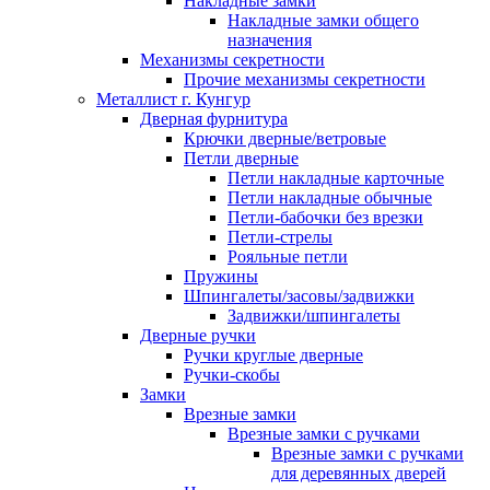
Накладные замки
Накладные замки общего
назначения
Механизмы секретности
Прочие механизмы секретности
Металлист г. Кунгур
Дверная фурнитура
Крючки дверные/ветровые
Петли дверные
Петли накладные карточные
Петли накладные обычные
Петли-бабочки без врезки
Петли-стрелы
Рояльные петли
Пружины
Шпингалеты/засовы/задвижки
Задвижки/шпингалеты
Дверные ручки
Ручки круглые дверные
Ручки-скобы
Замки
Врезные замки
Врезные замки с ручками
Врезные замки с ручками
для деревянных дверей