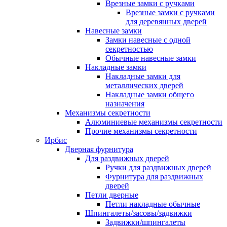
Врезные замки с ручками
Врезные замки с ручками
для деревянных дверей
Навесные замки
Замки навесные с одной
секретностью
Обычные навесные замки
Накладные замки
Накладные замки для
металлических дверей
Накладные замки общего
назначения
Механизмы секретности
Алюминиевые механизмы секретности
Прочие механизмы секретности
Ирбис
Дверная фурнитура
Для раздвижных дверей
Ручки для раздвижных дверей
Фурнитура для раздвижных
дверей
Петли дверные
Петли накладные обычные
Шпингалеты/засовы/задвижки
Задвижки/шпингалеты