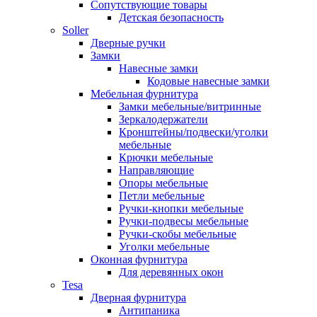
Сопутствующие товары
Детская безопасность
Soller
Дверные ручки
Замки
Навесные замки
Кодовые навесные замки
Мебельная фурнитура
Замки мебельные/витринные
Зеркалодержатели
Кронштейны/подвески/уголки
мебельные
Крючки мебельные
Направляющие
Опоры мебельные
Петли мебельные
Ручки-кнопки мебельные
Ручки-подвесы мебельные
Ручки-скобы мебельные
Уголки мебельные
Оконная фурнитура
Для деревянных окон
Tesa
Дверная фурнитура
Антипаника