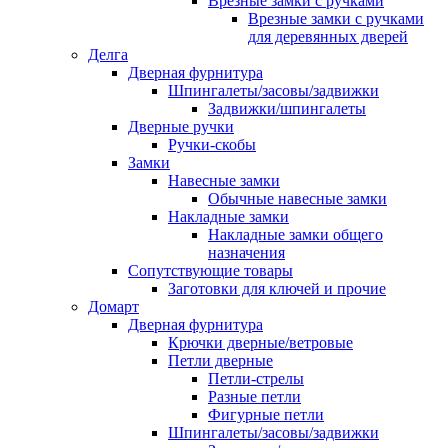
Врезные замки с ручками
Врезные замки с ручками
для деревянных дверей
Делга
Дверная фурнитура
Шпингалеты/засовы/задвижки
Задвижки/шпингалеты
Дверные ручки
Ручки-скобы
Замки
Навесные замки
Обычные навесные замки
Накладные замки
Накладные замки общего
назначения
Сопутствующие товары
Заготовки для ключей и прочие
Домарт
Дверная фурнитура
Крючки дверные/ветровые
Петли дверные
Петли-стрелы
Разные петли
Фигурные петли
Шпингалеты/засовы/задвижки