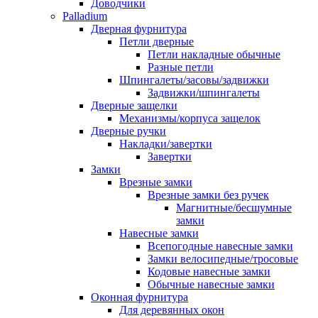
Доводчики
Palladium
Дверная фурнитура
Петли дверные
Петли накладные обычные
Разные петли
Шпингалеты/засовы/задвижки
Задвижки/шпингалеты
Дверные защелки
Механизмы/корпуса защелок
Дверные ручки
Накладки/завертки
Завертки
Замки
Врезные замки
Врезные замки без ручек
Магнитные/бесшумные
замки
Навесные замки
Всепогодные навесные замки
Замки велосипедные/тросовые
Кодовые навесные замки
Обычные навесные замки
Оконная фурнитура
Для деревянных окон