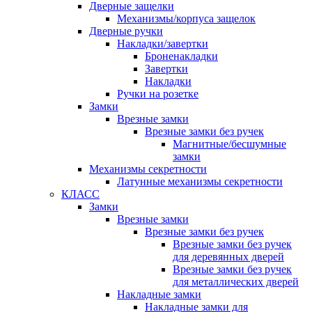
Дверные защелки
Механизмы/корпуса защелок
Дверные ручки
Накладки/завертки
Броненакладки
Завертки
Накладки
Ручки на розетке
Замки
Врезные замки
Врезные замки без ручек
Магнитные/бесшумные
замки
Механизмы секретности
Латунные механизмы секретности
КЛАСС
Замки
Врезные замки
Врезные замки без ручек
Врезные замки без ручек
для деревянных дверей
Врезные замки без ручек
для металлических дверей
Накладные замки
Накладные замки для