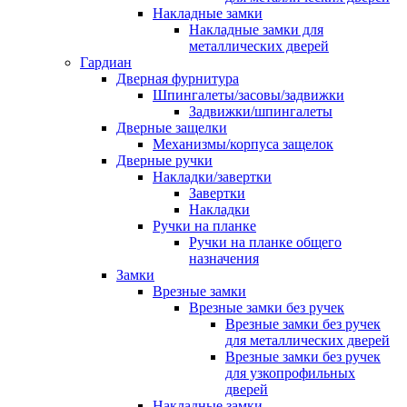
Накладные замки
Накладные замки для
металлических дверей
Гардиан
Дверная фурнитура
Шпингалеты/засовы/задвижки
Задвижки/шпингалеты
Дверные защелки
Механизмы/корпуса защелок
Дверные ручки
Накладки/завертки
Завертки
Накладки
Ручки на планке
Ручки на планке общего
назначения
Замки
Врезные замки
Врезные замки без ручек
Врезные замки без ручек
для металлических дверей
Врезные замки без ручек
для узкопрофильных
дверей
Накладные замки