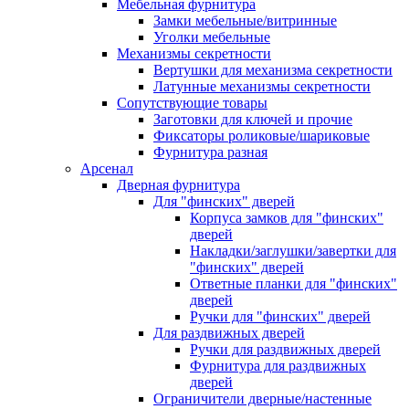
Мебельная фурнитура
Замки мебельные/витринные
Уголки мебельные
Механизмы секретности
Вертушки для механизма секретности
Латунные механизмы секретности
Сопутствующие товары
Заготовки для ключей и прочие
Фиксаторы роликовые/шариковые
Фурнитура разная
Арсенал
Дверная фурнитура
Для "финских" дверей
Корпуса замков для "финских"
дверей
Накладки/заглушки/завертки для
"финских" дверей
Ответные планки для "финских"
дверей
Ручки для "финских" дверей
Для раздвижных дверей
Ручки для раздвижных дверей
Фурнитура для раздвижных
дверей
Ограничители дверные/настенные