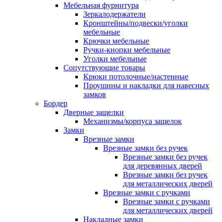
Мебельная фурнитура
Зеркалодержатели
Кронштейны/подвески/уголки
мебельные
Крючки мебельные
Ручки-кнопки мебельные
Уголки мебельные
Сопутствующие товары
Крюки потолочные/настенные
Проушины и накладки для навесных
замков
Бордер
Дверные защелки
Механизмы/корпуса защелок
Замки
Врезные замки
Врезные замки без ручек
Врезные замки без ручек
для деревянных дверей
Врезные замки без ручек
для металлических дверей
Врезные замки с ручками
Врезные замки с ручками
для металлических дверей
Накладные замки