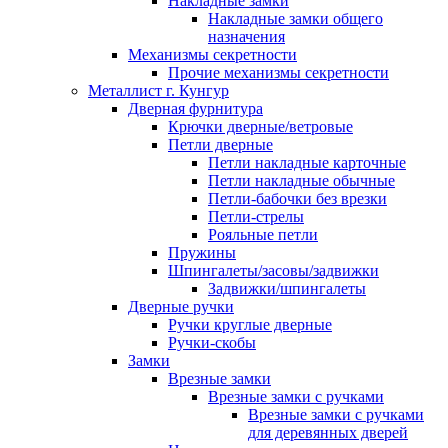
Накладные замки
Накладные замки общего
назначения
Механизмы секретности
Прочие механизмы секретности
Металлист г. Кунгур
Дверная фурнитура
Крючки дверные/ветровые
Петли дверные
Петли накладные карточные
Петли накладные обычные
Петли-бабочки без врезки
Петли-стрелы
Рояльные петли
Пружины
Шпингалеты/засовы/задвижки
Задвижки/шпингалеты
Дверные ручки
Ручки круглые дверные
Ручки-скобы
Замки
Врезные замки
Врезные замки с ручками
Врезные замки с ручками
для деревянных дверей