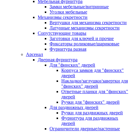
Мебельная фурнитура
Замки мебельные/витринные
Уголки мебельные
Механизмы секретности
Вертушки для механизма секретности
Латунные механизмы секретности
Сопутствующие товары
Заготовки для ключей и прочие
Фиксаторы роликовые/шариковые
Фурнитура разная
Арсенал
Дверная фурнитура
Для "финских" дверей
Корпуса замков для "финских"
дверей
Накладки/заглушки/завертки для
"финских" дверей
Ответные планки для "финских"
дверей
Ручки для "финских" дверей
Для раздвижных дверей
Ручки для раздвижных дверей
Фурнитура для раздвижных
дверей
Ограничители дверные/настенные