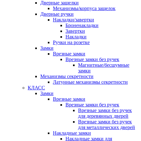
Дверные защелки
Механизмы/корпуса защелок
Дверные ручки
Накладки/завертки
Броненакладки
Завертки
Накладки
Ручки на розетке
Замки
Врезные замки
Врезные замки без ручек
Магнитные/бесшумные
замки
Механизмы секретности
Латунные механизмы секретности
КЛАСС
Замки
Врезные замки
Врезные замки без ручек
Врезные замки без ручек
для деревянных дверей
Врезные замки без ручек
для металлических дверей
Накладные замки
Накладные замки для