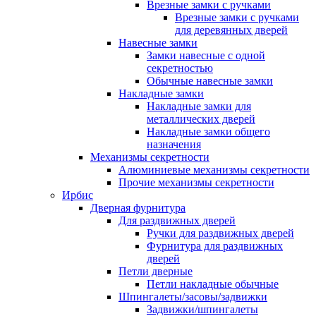
Врезные замки с ручками
Врезные замки с ручками
для деревянных дверей
Навесные замки
Замки навесные с одной
секретностью
Обычные навесные замки
Накладные замки
Накладные замки для
металлических дверей
Накладные замки общего
назначения
Механизмы секретности
Алюминиевые механизмы секретности
Прочие механизмы секретности
Ирбис
Дверная фурнитура
Для раздвижных дверей
Ручки для раздвижных дверей
Фурнитура для раздвижных
дверей
Петли дверные
Петли накладные обычные
Шпингалеты/засовы/задвижки
Задвижки/шпингалеты