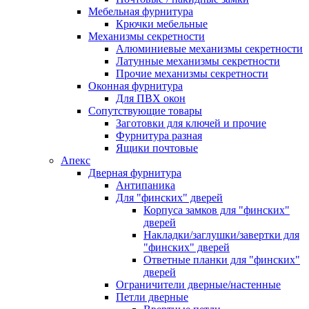
Мебельная фурнитура
Крючки мебельные
Механизмы секретности
Алюминиевые механизмы секретности
Латунные механизмы секретности
Прочие механизмы секретности
Оконная фурнитура
Для ПВХ окон
Сопутствующие товары
Заготовки для ключей и прочие
Фурнитура разная
Ящики почтовые
Апекс
Дверная фурнитура
Антипаника
Для "финских" дверей
Корпуса замков для "финских"
дверей
Накладки/заглушки/завертки для
"финских" дверей
Ответные планки для "финских"
дверей
Ограничители дверные/настенные
Петли дверные