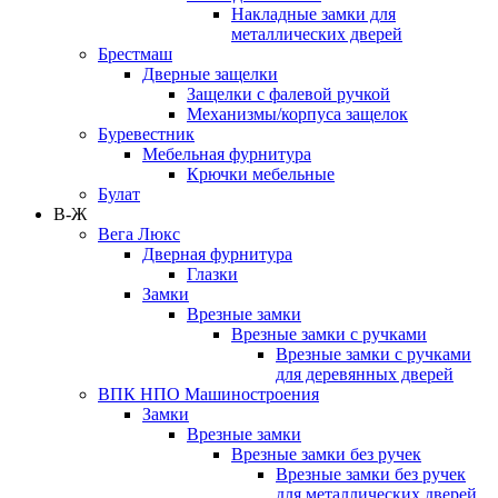
Накладные замки для
металлических дверей
Брестмаш
Дверные защелки
Защелки с фалевой ручкой
Механизмы/корпуса защелок
Буревестник
Мебельная фурнитура
Крючки мебельные
Булат
В-Ж
Вега Люкс
Дверная фурнитура
Глазки
Замки
Врезные замки
Врезные замки с ручками
Врезные замки с ручками
для деревянных дверей
ВПК НПО Машиностроения
Замки
Врезные замки
Врезные замки без ручек
Врезные замки без ручек
для металлических дверей