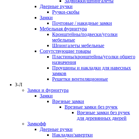
Задвижки/шпингалеты
Дверные ручки
Ручки-скобы
Замки
Почтовые / накидные замки
Мебельная фурнитура
Кронштейны/подвески/уголки
мебельные
Шпингалеты мебельные
Сопутствующие товары
Пластины/кронштейны/уголки общего
назначения
Проушины и накладки для навесных
замков
Решетки вентиляционные
З-Л
Замки и фурнитура
Замки
Врезные замки
Врезные замки без ручек
Врезные замки без ручек
для деревянных дверей
Замкофф
Дверные ручки
Накладки/завертки