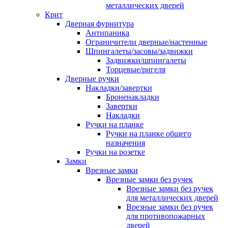
металлических дверей
Крит
Дверная фурнитура
Антипаника
Ограничители дверные/настенные
Шпингалеты/засовы/задвижки
Задвижки/шпингалеты
Торцевые/ригеля
Дверные ручки
Накладки/завертки
Броненакладки
Завертки
Накладки
Ручки на планке
Ручки на планке общего
назначения
Ручки на розетке
Замки
Врезные замки
Врезные замки без ручек
Врезные замки без ручек
для металлических дверей
Врезные замки без ручек
для противопожарных
дверей