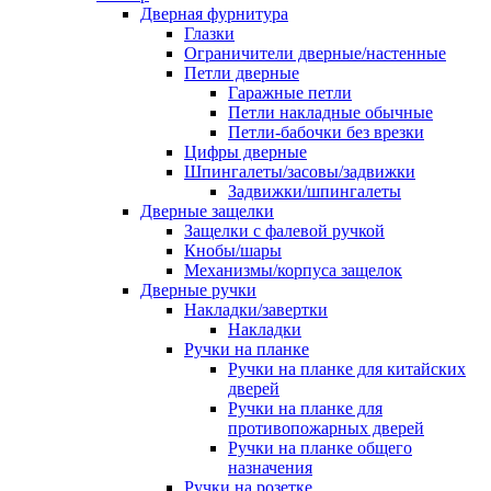
Дверная фурнитура
Глазки
Ограничители дверные/настенные
Петли дверные
Гаражные петли
Петли накладные обычные
Петли-бабочки без врезки
Цифры дверные
Шпингалеты/засовы/задвижки
Задвижки/шпингалеты
Дверные защелки
Защелки с фалевой ручкой
Кнобы/шары
Механизмы/корпуса защелок
Дверные ручки
Накладки/завертки
Накладки
Ручки на планке
Ручки на планке для китайских
дверей
Ручки на планке для
противопожарных дверей
Ручки на планке общего
назначения
Ручки на розетке