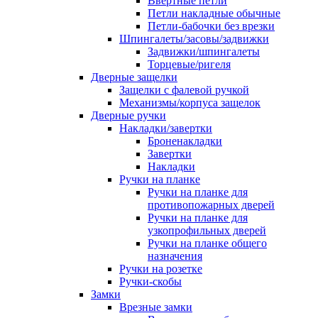
Ввертные петли
Петли накладные обычные
Петли-бабочки без врезки
Шпингалеты/засовы/задвижки
Задвижки/шпингалеты
Торцевые/ригеля
Дверные защелки
Защелки с фалевой ручкой
Механизмы/корпуса защелок
Дверные ручки
Накладки/завертки
Броненакладки
Завертки
Накладки
Ручки на планке
Ручки на планке для
противопожарных дверей
Ручки на планке для
узкопрофильных дверей
Ручки на планке общего
назначения
Ручки на розетке
Ручки-скобы
Замки
Врезные замки