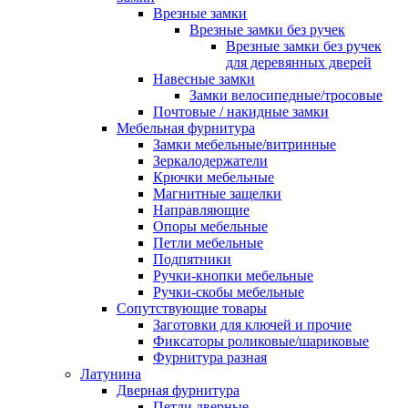
Врезные замки
Врезные замки без ручек
Врезные замки без ручек
для деревянных дверей
Навесные замки
Замки велосипедные/тросовые
Почтовые / накидные замки
Мебельная фурнитура
Замки мебельные/витринные
Зеркалодержатели
Крючки мебельные
Магнитные защелки
Направляющие
Опоры мебельные
Петли мебельные
Подпятники
Ручки-кнопки мебельные
Ручки-скобы мебельные
Сопутствующие товары
Заготовки для ключей и прочие
Фиксаторы роликовые/шариковые
Фурнитура разная
Латунина
Дверная фурнитура
Петли дверные