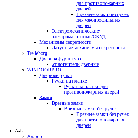
для противопожарных
дверей
Врезные замки без ручек
для узкопрофильных
дверей
Электромеханические/
электромагнитные/СКУД
Механизмы секретности
Латунные механизмы секретности
Trelleborg
Дверная фурнитура
Уплотнители дверные
WINDOORPRO
Дверные ручки
Ручки на планке
Ручки на планке для
противопожарных дверей
Замки
Врезные замки
Врезные замки без ручек
Врезные замки без ручек
для противопожарных
дверей
А-Б
Аллюр