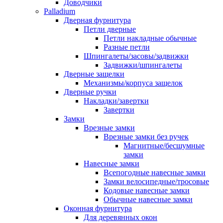
Доводчики
Palladium
Дверная фурнитура
Петли дверные
Петли накладные обычные
Разные петли
Шпингалеты/засовы/задвижки
Задвижки/шпингалеты
Дверные защелки
Механизмы/корпуса защелок
Дверные ручки
Накладки/завертки
Завертки
Замки
Врезные замки
Врезные замки без ручек
Магнитные/бесшумные
замки
Навесные замки
Всепогодные навесные замки
Замки велосипедные/тросовые
Кодовые навесные замки
Обычные навесные замки
Оконная фурнитура
Для деревянных окон