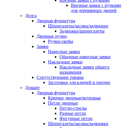
Врезные замки с ручками
Врезные замки с ручками
для деревянных дверей
Делга
Дверная фурнитура
Шпингалеты/засовы/задвижки
Задвижки/шпингалеты
Дверные ручки
Ручки-скобы
Замки
Навесные замки
Обычные навесные замки
Накладные замки
Накладные замки общего
назначения
Сопутствующие товары
Заготовки для ключей и прочие
Домарт
Дверная фурнитура
Крючки дверные/ветровые
Петли дверные
Петли-стрелы
Разные петли
Фигурные петли
Шпингалеты/засовы/задвижки