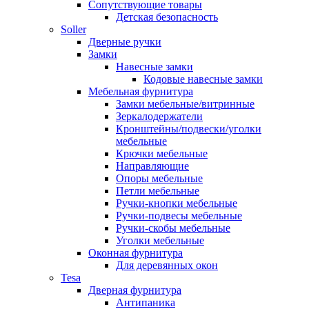
Сопутствующие товары
Детская безопасность
Soller
Дверные ручки
Замки
Навесные замки
Кодовые навесные замки
Мебельная фурнитура
Замки мебельные/витринные
Зеркалодержатели
Кронштейны/подвески/уголки
мебельные
Крючки мебельные
Направляющие
Опоры мебельные
Петли мебельные
Ручки-кнопки мебельные
Ручки-подвесы мебельные
Ручки-скобы мебельные
Уголки мебельные
Оконная фурнитура
Для деревянных окон
Tesa
Дверная фурнитура
Антипаника