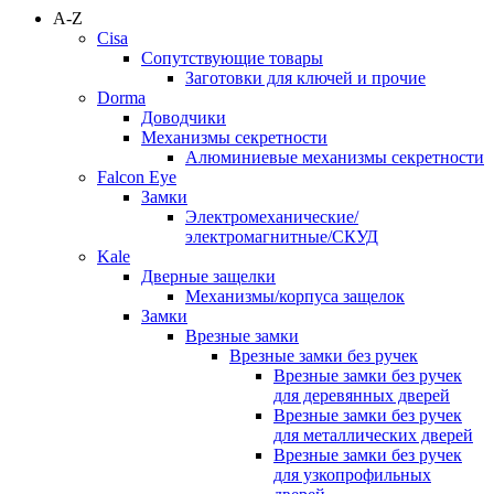
A-Z
Cisa
Сопутствующие товары
Заготовки для ключей и прочие
Dorma
Доводчики
Механизмы секретности
Алюминиевые механизмы секретности
Falcon Eye
Замки
Электромеханические/
электромагнитные/СКУД
Kale
Дверные защелки
Механизмы/корпуса защелок
Замки
Врезные замки
Врезные замки без ручек
Врезные замки без ручек
для деревянных дверей
Врезные замки без ручек
для металлических дверей
Врезные замки без ручек
для узкопрофильных