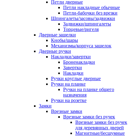
Петли дверные
Петли накладные обычные
Петли-бабочки без врезки
Шпингалеты/засовы/задвижки
Задвижки/шпингалеты
Торцевые/ригеля
Дверные защелки
Кнобы/шары
Механизмы/корпуса защелок
Дверные ручки
Накладки/завертки
Броненакладки
Завертки
Накладки
Ручки круглые дверные
Ручки на планке
Ручки на планке общего
назначения
Ручки на розетке
Замки
Врезные замки
Врезные замки без ручек
Врезные замки без ручек
для деревянных дверей
Магнитные/бесшумные