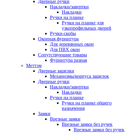
Дверные ручки
Накладки/завертки
Накладки
Ручки на планке
Ручки на планке для
узкопрофильных дверей
Ручки-скобы
Оконная фурнитура
Для деревянных окон
Для ПВХ окон
Сопутствующие товары
Фурнитура разная
Меттэм
Дверные защелки
Механизмы/корпуса защелок
Дверные ручки
Накладки/завертки
Накладки
Ручки на планке
Ручки на планке общего
назначения
Замки
Врезные замки
Врезные замки без ручек
Врезные замки без ручек