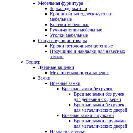
Мебельная фурнитура
Зеркалодержатели
Кронштейны/подвески/уголки
мебельные
Крючки мебельные
Ручки-кнопки мебельные
Уголки мебельные
Сопутствующие товары
Крюки потолочные/настенные
Проушины и накладки для навесных
замков
Бордер
Дверные защелки
Механизмы/корпуса защелок
Замки
Врезные замки
Врезные замки без ручек
Врезные замки без ручек
для деревянных дверей
Врезные замки без ручек
для металлических дверей
Врезные замки с ручками
Врезные замки с ручками
для металлических дверей
Накладные замки