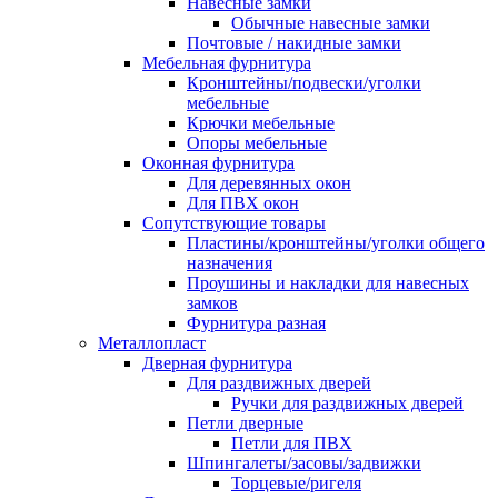
Навесные замки
Обычные навесные замки
Почтовые / накидные замки
Мебельная фурнитура
Кронштейны/подвески/уголки
мебельные
Крючки мебельные
Опоры мебельные
Оконная фурнитура
Для деревянных окон
Для ПВХ окон
Сопутствующие товары
Пластины/кронштейны/уголки общего
назначения
Проушины и накладки для навесных
замков
Фурнитура разная
Металлопласт
Дверная фурнитура
Для раздвижных дверей
Ручки для раздвижных дверей
Петли дверные
Петли для ПВХ
Шпингалеты/засовы/задвижки
Торцевые/ригеля