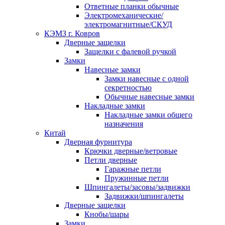
Ответные планки обычные
Электромеханические/
электромагнитные/СКУД
КЭМЗ г. Ковров
Дверные защелки
Защелки с фалевой ручкой
Замки
Навесные замки
Замки навесные с одной
секретностью
Обычные навесные замки
Накладные замки
Накладные замки общего
назначения
Китай
Дверная фурнитура
Крючки дверные/ветровые
Петли дверные
Гаражные петли
Пружинные петли
Шпингалеты/засовы/задвижки
Задвижки/шпингалеты
Дверные защелки
Кнобы/шары
Замки