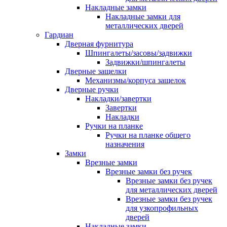
Накладные замки
Накладные замки для
металлических дверей
Гардиан
Дверная фурнитура
Шпингалеты/засовы/задвижки
Задвижки/шпингалеты
Дверные защелки
Механизмы/корпуса защелок
Дверные ручки
Накладки/завертки
Завертки
Накладки
Ручки на планке
Ручки на планке общего
назначения
Замки
Врезные замки
Врезные замки без ручек
Врезные замки без ручек
для металлических дверей
Врезные замки без ручек
для узкопрофильных
дверей
Накладные замки