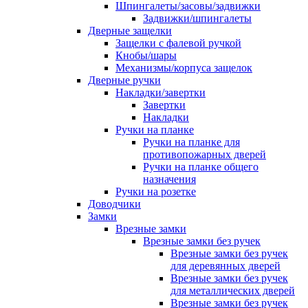
Шпингалеты/засовы/задвижки
Задвижки/шпингалеты
Дверные защелки
Защелки с фалевой ручкой
Кнобы/шары
Механизмы/корпуса защелок
Дверные ручки
Накладки/завертки
Завертки
Накладки
Ручки на планке
Ручки на планке для
противопожарных дверей
Ручки на планке общего
назначения
Ручки на розетке
Доводчики
Замки
Врезные замки
Врезные замки без ручек
Врезные замки без ручек
для деревянных дверей
Врезные замки без ручек
для металлических дверей
Врезные замки без ручек