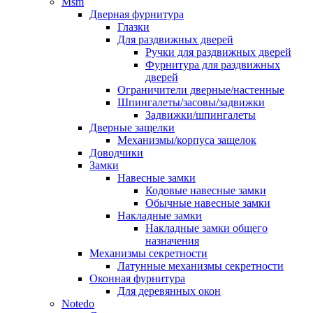
Msm
Дверная фурнитура
Глазки
Для раздвижных дверей
Ручки для раздвижных дверей
Фурнитура для раздвижных
дверей
Ограничители дверные/настенные
Шпингалеты/засовы/задвижки
Задвижки/шпингалеты
Дверные защелки
Механизмы/корпуса защелок
Доводчики
Замки
Навесные замки
Кодовые навесные замки
Обычные навесные замки
Накладные замки
Накладные замки общего
назначения
Механизмы секретности
Латунные механизмы секретности
Оконная фурнитура
Для деревянных окон
Notedo