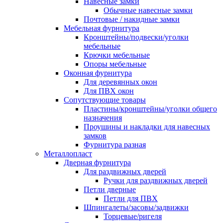
Навесные замки
Обычные навесные замки
Почтовые / накидные замки
Мебельная фурнитура
Кронштейны/подвески/уголки
мебельные
Крючки мебельные
Опоры мебельные
Оконная фурнитура
Для деревянных окон
Для ПВХ окон
Сопутствующие товары
Пластины/кронштейны/уголки общего
назначения
Проушины и накладки для навесных
замков
Фурнитура разная
Металлопласт
Дверная фурнитура
Для раздвижных дверей
Ручки для раздвижных дверей
Петли дверные
Петли для ПВХ
Шпингалеты/засовы/задвижки
Торцевые/ригеля