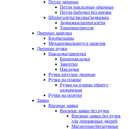
Петли дверные
Петли накладные обычные
Петли-бабочки без врезки
Шпингалеты/засовы/задвижки
Задвижки/шпингалеты
Торцевые/ригеля
Дверные защелки
Кнобы/шары
Механизмы/корпуса защелок
Дверные ручки
Накладки/завертки
Броненакладки
Завертки
Накладки
Ручки круглые дверные
Ручки на планке
Ручки на планке общего
назначения
Ручки на розетке
Замки
Врезные замки
Врезные замки без ручек
Врезные замки без ручек
для деревянных дверей
Магнитные/бесшумные