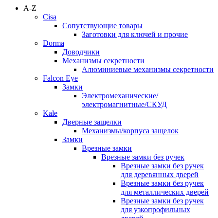
A-Z
Cisa
Сопутствующие товары
Заготовки для ключей и прочие
Dorma
Доводчики
Механизмы секретности
Алюминиевые механизмы секретности
Falcon Eye
Замки
Электромеханические/
электромагнитные/СКУД
Kale
Дверные защелки
Механизмы/корпуса защелок
Замки
Врезные замки
Врезные замки без ручек
Врезные замки без ручек
для деревянных дверей
Врезные замки без ручек
для металлических дверей
Врезные замки без ручек
для узкопрофильных