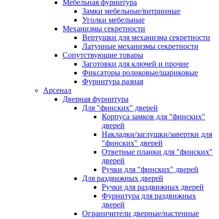
Мебельная фурнитура
Замки мебельные/витринные
Уголки мебельные
Механизмы секретности
Вертушки для механизма секретности
Латунные механизмы секретности
Сопутствующие товары
Заготовки для ключей и прочие
Фиксаторы роликовые/шариковые
Фурнитура разная
Арсенал
Дверная фурнитура
Для "финских" дверей
Корпуса замков для "финских"
дверей
Накладки/заглушки/завертки для
"финских" дверей
Ответные планки для "финских"
дверей
Ручки для "финских" дверей
Для раздвижных дверей
Ручки для раздвижных дверей
Фурнитура для раздвижных
дверей
Ограничители дверные/настенные