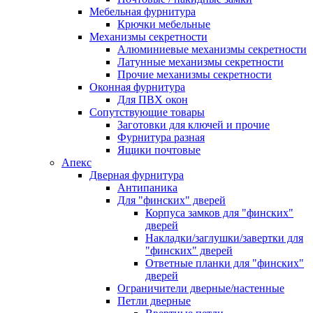
Мебельная фурнитура
Крючки мебельные
Механизмы секретности
Алюминиевые механизмы секретности
Латунные механизмы секретности
Прочие механизмы секретности
Оконная фурнитура
Для ПВХ окон
Сопутствующие товары
Заготовки для ключей и прочие
Фурнитура разная
Ящики почтовые
Апекс
Дверная фурнитура
Антипаника
Для "финских" дверей
Корпуса замков для "финских"
дверей
Накладки/заглушки/завертки для
"финских" дверей
Ответные планки для "финских"
дверей
Ограничители дверные/настенные
Петли дверные