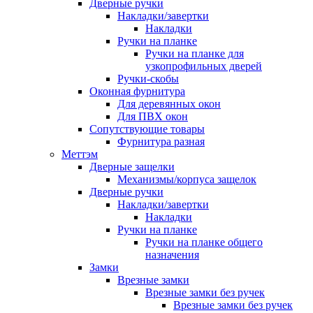
Дверные ручки
Накладки/завертки
Накладки
Ручки на планке
Ручки на планке для
узкопрофильных дверей
Ручки-скобы
Оконная фурнитура
Для деревянных окон
Для ПВХ окон
Сопутствующие товары
Фурнитура разная
Меттэм
Дверные защелки
Механизмы/корпуса защелок
Дверные ручки
Накладки/завертки
Накладки
Ручки на планке
Ручки на планке общего
назначения
Замки
Врезные замки
Врезные замки без ручек
Врезные замки без ручек