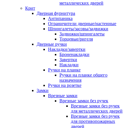
металлических дверей
Крит
Дверная фурнитура
Антипаника
Ограничители дверные/настенные
Шпингалеты/засовы/задвижки
Задвижки/шпингалеты
Торцевые/ригеля
Дверные ручки
Накладки/завертки
Броненакладки
Завертки
Накладки
Ручки на планке
Ручки на планке общего
назначения
Ручки на розетке
Замки
Врезные замки
Врезные замки без ручек
Врезные замки без ручек
для металлических дверей
Врезные замки без ручек
для противопожарных
дверей