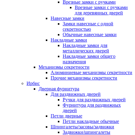
Врезные замки с ручками
Врезные замки с ручками
для деревянных дверей
Навесные замки
Замки навесные с одной
секретностью
Обычные навесные замки
Накладные замки
Накладные замки для
металлических дверей
Накладные замки общего
назначения
Механизмы секретности
Алюминиевые механизмы секретности
Прочие механизмы секретности
Ирбис
Дверная фурнитура
Для раздвижных дверей
Ручки для раздвижных дверей
Фурнитура для раздвижных
дверей
Петли дверные
Петли накладные обычные
Шпингалеты/засовы/задвижки
Задвижки/шпингалеты