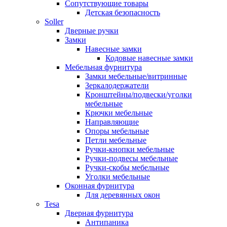
Сопутствующие товары
Детская безопасность
Soller
Дверные ручки
Замки
Навесные замки
Кодовые навесные замки
Мебельная фурнитура
Замки мебельные/витринные
Зеркалодержатели
Кронштейны/подвески/уголки
мебельные
Крючки мебельные
Направляющие
Опоры мебельные
Петли мебельные
Ручки-кнопки мебельные
Ручки-подвесы мебельные
Ручки-скобы мебельные
Уголки мебельные
Оконная фурнитура
Для деревянных окон
Tesa
Дверная фурнитура
Антипаника