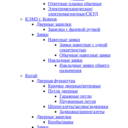
Ответные планки обычные
Электромеханические/
электромагнитные/СКУД
КЭМЗ г. Ковров
Дверные защелки
Защелки с фалевой ручкой
Замки
Навесные замки
Замки навесные с одной
секретностью
Обычные навесные замки
Накладные замки
Накладные замки общего
назначения
Китай
Дверная фурнитура
Крючки дверные/ветровые
Петли дверные
Гаражные петли
Пружинные петли
Шпингалеты/засовы/задвижки
Задвижки/шпингалеты
Дверные защелки
Кнобы/шары
Замки