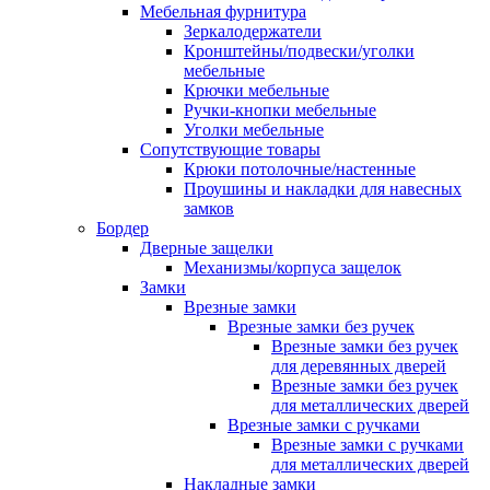
Мебельная фурнитура
Зеркалодержатели
Кронштейны/подвески/уголки
мебельные
Крючки мебельные
Ручки-кнопки мебельные
Уголки мебельные
Сопутствующие товары
Крюки потолочные/настенные
Проушины и накладки для навесных
замков
Бордер
Дверные защелки
Механизмы/корпуса защелок
Замки
Врезные замки
Врезные замки без ручек
Врезные замки без ручек
для деревянных дверей
Врезные замки без ручек
для металлических дверей
Врезные замки с ручками
Врезные замки с ручками
для металлических дверей
Накладные замки