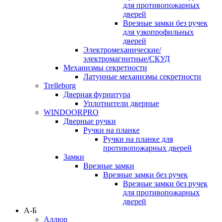
для противопожарных
дверей
Врезные замки без ручек
для узкопрофильных
дверей
Электромеханические/
электромагнитные/СКУД
Механизмы секретности
Латунные механизмы секретности
Trelleborg
Дверная фурнитура
Уплотнители дверные
WINDOORPRO
Дверные ручки
Ручки на планке
Ручки на планке для
противопожарных дверей
Замки
Врезные замки
Врезные замки без ручек
Врезные замки без ручек
для противопожарных
дверей
А-Б
Аллюр