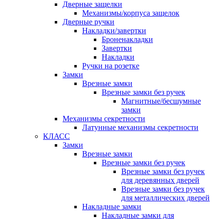
Дверные защелки
Механизмы/корпуса защелок
Дверные ручки
Накладки/завертки
Броненакладки
Завертки
Накладки
Ручки на розетке
Замки
Врезные замки
Врезные замки без ручек
Магнитные/бесшумные
замки
Механизмы секретности
Латунные механизмы секретности
КЛАСС
Замки
Врезные замки
Врезные замки без ручек
Врезные замки без ручек
для деревянных дверей
Врезные замки без ручек
для металлических дверей
Накладные замки
Накладные замки для