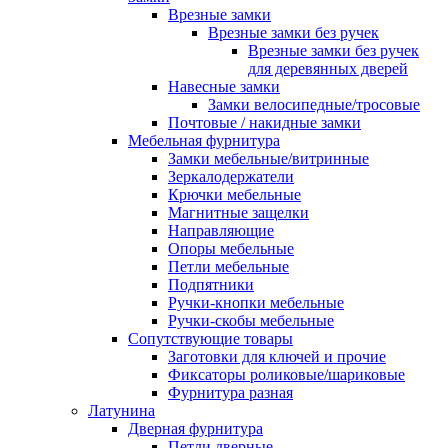
Врезные замки
Врезные замки без ручек
Врезные замки без ручек
для деревянных дверей
Навесные замки
Замки велосипедные/тросовые
Почтовые / накидные замки
Мебельная фурнитура
Замки мебельные/витринные
Зеркалодержатели
Крючки мебельные
Магнитные защелки
Направляющие
Опоры мебельные
Петли мебельные
Подпятники
Ручки-кнопки мебельные
Ручки-скобы мебельные
Сопутствующие товары
Заготовки для ключей и прочие
Фиксаторы роликовые/шариковые
Фурнитура разная
Латунина
Дверная фурнитура
Петли дверные