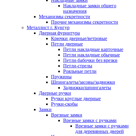
Накладные замки
Накладные замки общего
назначения
Механизмы секретности
Прочие механизмы секретности
Металлист г. Кунгур
Дверная фурнитура
Крючки дверные/ветровые
Петли дверные
Петли накладные карточные
Петли накладные обычные
Петли-бабочки без врезки
Петли-стрелы
Рояльные петли
Пружины
Шпингалеты/засовы/задвижки
Задвижки/шпингалеты
Дверные ручки
Ручки круглые дверные
Ручки-скобы
Замки
Врезные замки
Врезные замки с ручками
Врезные замки с ручками
для деревянных дверей