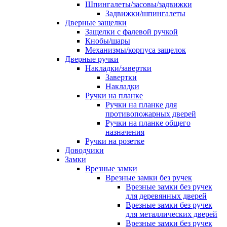
Шпингалеты/засовы/задвижки
Задвижки/шпингалеты
Дверные защелки
Защелки с фалевой ручкой
Кнобы/шары
Механизмы/корпуса защелок
Дверные ручки
Накладки/завертки
Завертки
Накладки
Ручки на планке
Ручки на планке для
противопожарных дверей
Ручки на планке общего
назначения
Ручки на розетке
Доводчики
Замки
Врезные замки
Врезные замки без ручек
Врезные замки без ручек
для деревянных дверей
Врезные замки без ручек
для металлических дверей
Врезные замки без ручек