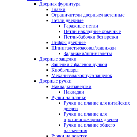
Дверная фурнитура
Глазки
Ограничители дверные/настенные
Петли дверные
Гаражные петли
Петли накладные обычные
Петли-бабочки без врезки
Цифры дверные
Шпингалеты/засовы/задвижки
Задвижки/шпингалеты
Дверные защелки
Защелки с фалевой ручкой
Кнобы/шары
Механизмы/корпуса защелок
Дверные ручки
Накладки/завертки
Накладки
Ручки на планке
Ручки на планке для китайских
дверей
Ручки на планке для
противопожарных дверей
Ручки на планке общего
назначения
Ручки на розетке