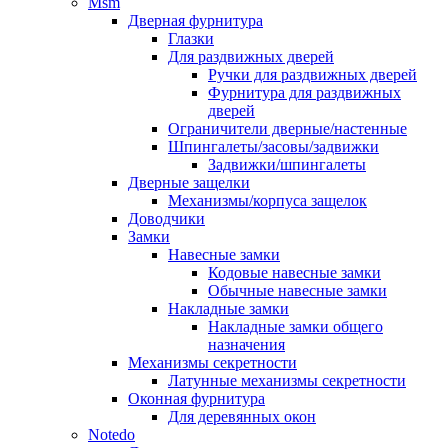
Msm
Дверная фурнитура
Глазки
Для раздвижных дверей
Ручки для раздвижных дверей
Фурнитура для раздвижных
дверей
Ограничители дверные/настенные
Шпингалеты/засовы/задвижки
Задвижки/шпингалеты
Дверные защелки
Механизмы/корпуса защелок
Доводчики
Замки
Навесные замки
Кодовые навесные замки
Обычные навесные замки
Накладные замки
Накладные замки общего
назначения
Механизмы секретности
Латунные механизмы секретности
Оконная фурнитура
Для деревянных окон
Notedo