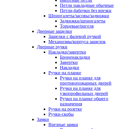
Ввертные петли
Петли накладные обычные
Петли-бабочки без врезки
Шпингалеты/засовы/задвижки
Задвижки/шпингалеты
Торцевые/ригеля
Дверные защелки
Защелки с фалевой ручкой
Механизмы/корпуса защелок
Дверные ручки
Накладки/завертки
Броненакладки
Завертки
Накладки
Ручки на планке
Ручки на планке для
противопожарных дверей
Ручки на планке для
узкопрофильных дверей
Ручки на планке общего
назначения
Ручки на розетке
Ручки-скобы
Замки
Врезные замки