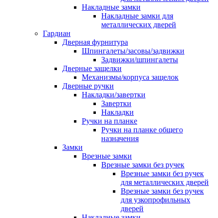
Накладные замки
Накладные замки для
металлических дверей
Гардиан
Дверная фурнитура
Шпингалеты/засовы/задвижки
Задвижки/шпингалеты
Дверные защелки
Механизмы/корпуса защелок
Дверные ручки
Накладки/завертки
Завертки
Накладки
Ручки на планке
Ручки на планке общего
назначения
Замки
Врезные замки
Врезные замки без ручек
Врезные замки без ручек
для металлических дверей
Врезные замки без ручек
для узкопрофильных
дверей
Накладные замки