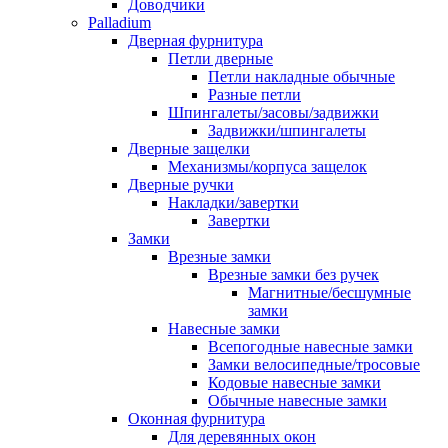
Доводчики
Palladium
Дверная фурнитура
Петли дверные
Петли накладные обычные
Разные петли
Шпингалеты/засовы/задвижки
Задвижки/шпингалеты
Дверные защелки
Механизмы/корпуса защелок
Дверные ручки
Накладки/завертки
Завертки
Замки
Врезные замки
Врезные замки без ручек
Магнитные/бесшумные
замки
Навесные замки
Всепогодные навесные замки
Замки велосипедные/тросовые
Кодовые навесные замки
Обычные навесные замки
Оконная фурнитура
Для деревянных окон