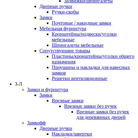
Задвижки/шпингалеты
Дверные ручки
Ручки-скобы
Замки
Почтовые / накидные замки
Мебельная фурнитура
Кронштейны/подвески/уголки
мебельные
Шпингалеты мебельные
Сопутствующие товары
Пластины/кронштейны/уголки общего
назначения
Проушины и накладки для навесных
замков
Решетки вентиляционные
З-Л
Замки и фурнитура
Замки
Врезные замки
Врезные замки без ручек
Врезные замки без ручек
для деревянных дверей
Замкофф
Дверные ручки
Накладки/завертки