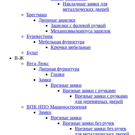
Накладные замки для
металлических дверей
Брестмаш
Дверные защелки
Защелки с фалевой ручкой
Механизмы/корпуса защелок
Буревестник
Мебельная фурнитура
Крючки мебельные
Булат
В-Ж
Вега Люкс
Дверная фурнитура
Глазки
Замки
Врезные замки
Врезные замки с ручками
Врезные замки с ручками
для деревянных дверей
ВПК НПО Машиностроения
Замки
Врезные замки
Врезные замки без ручек
Врезные замки без ручек
для металлических дверей