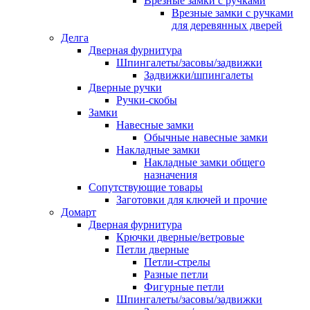
Врезные замки с ручками
Врезные замки с ручками
для деревянных дверей
Делга
Дверная фурнитура
Шпингалеты/засовы/задвижки
Задвижки/шпингалеты
Дверные ручки
Ручки-скобы
Замки
Навесные замки
Обычные навесные замки
Накладные замки
Накладные замки общего
назначения
Сопутствующие товары
Заготовки для ключей и прочие
Домарт
Дверная фурнитура
Крючки дверные/ветровые
Петли дверные
Петли-стрелы
Разные петли
Фигурные петли
Шпингалеты/засовы/задвижки