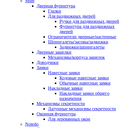
Msm
Дверная фурнитура
Глазки
Для раздвижных дверей
Ручки для раздвижных дверей
Фурнитура для раздвижных
дверей
Ограничители дверные/настенные
Шпингалеты/засовы/задвижки
Задвижки/шпингалеты
Дверные защелки
Механизмы/корпуса защелок
Доводчики
Замки
Навесные замки
Кодовые навесные замки
Обычные навесные замки
Накладные замки
Накладные замки общего
назначения
Механизмы секретности
Латунные механизмы секретности
Оконная фурнитура
Для деревянных окон
Notedo