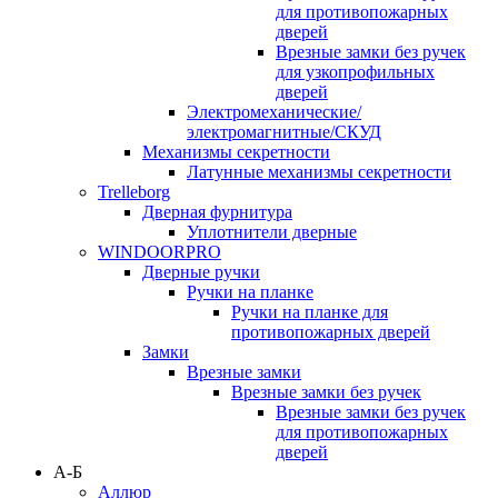
для противопожарных
дверей
Врезные замки без ручек
для узкопрофильных
дверей
Электромеханические/
электромагнитные/СКУД
Механизмы секретности
Латунные механизмы секретности
Trelleborg
Дверная фурнитура
Уплотнители дверные
WINDOORPRO
Дверные ручки
Ручки на планке
Ручки на планке для
противопожарных дверей
Замки
Врезные замки
Врезные замки без ручек
Врезные замки без ручек
для противопожарных
дверей
А-Б
Аллюр