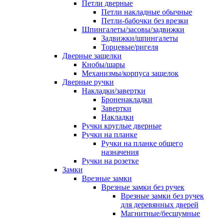
Петли дверные
Петли накладные обычные
Петли-бабочки без врезки
Шпингалеты/засовы/задвижки
Задвижки/шпингалеты
Торцевые/ригеля
Дверные защелки
Кнобы/шары
Механизмы/корпуса защелок
Дверные ручки
Накладки/завертки
Броненакладки
Завертки
Накладки
Ручки круглые дверные
Ручки на планке
Ручки на планке общего
назначения
Ручки на розетке
Замки
Врезные замки
Врезные замки без ручек
Врезные замки без ручек
для деревянных дверей
Магнитные/бесшумные