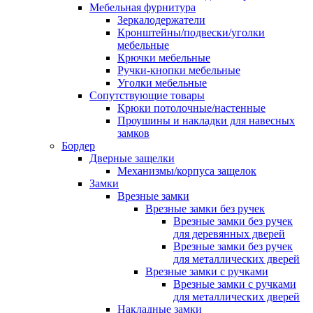
Мебельная фурнитура
Зеркалодержатели
Кронштейны/подвески/уголки
мебельные
Крючки мебельные
Ручки-кнопки мебельные
Уголки мебельные
Сопутствующие товары
Крюки потолочные/настенные
Проушины и накладки для навесных
замков
Бордер
Дверные защелки
Механизмы/корпуса защелок
Замки
Врезные замки
Врезные замки без ручек
Врезные замки без ручек
для деревянных дверей
Врезные замки без ручек
для металлических дверей
Врезные замки с ручками
Врезные замки с ручками
для металлических дверей
Накладные замки