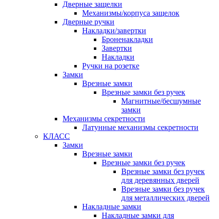
Дверные защелки
Механизмы/корпуса защелок
Дверные ручки
Накладки/завертки
Броненакладки
Завертки
Накладки
Ручки на розетке
Замки
Врезные замки
Врезные замки без ручек
Магнитные/бесшумные
замки
Механизмы секретности
Латунные механизмы секретности
КЛАСС
Замки
Врезные замки
Врезные замки без ручек
Врезные замки без ручек
для деревянных дверей
Врезные замки без ручек
для металлических дверей
Накладные замки
Накладные замки для