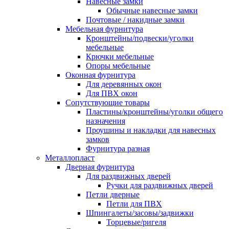
Навесные замки
Обычные навесные замки
Почтовые / накидные замки
Мебельная фурнитура
Кронштейны/подвески/уголки
мебельные
Крючки мебельные
Опоры мебельные
Оконная фурнитура
Для деревянных окон
Для ПВХ окон
Сопутствующие товары
Пластины/кронштейны/уголки общего
назначения
Проушины и накладки для навесных
замков
Фурнитура разная
Металлопласт
Дверная фурнитура
Для раздвижных дверей
Ручки для раздвижных дверей
Петли дверные
Петли для ПВХ
Шпингалеты/засовы/задвижки
Торцевые/ригеля