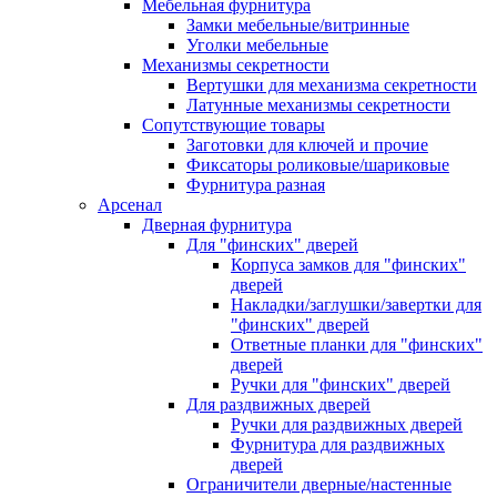
Мебельная фурнитура
Замки мебельные/витринные
Уголки мебельные
Механизмы секретности
Вертушки для механизма секретности
Латунные механизмы секретности
Сопутствующие товары
Заготовки для ключей и прочие
Фиксаторы роликовые/шариковые
Фурнитура разная
Арсенал
Дверная фурнитура
Для "финских" дверей
Корпуса замков для "финских"
дверей
Накладки/заглушки/завертки для
"финских" дверей
Ответные планки для "финских"
дверей
Ручки для "финских" дверей
Для раздвижных дверей
Ручки для раздвижных дверей
Фурнитура для раздвижных
дверей
Ограничители дверные/настенные