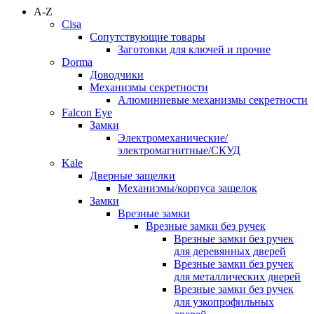
A-Z
Cisa
Сопутствующие товары
Заготовки для ключей и прочие
Dorma
Доводчики
Механизмы секретности
Алюминиевые механизмы секретности
Falcon Eye
Замки
Электромеханические/
электромагнитные/СКУД
Kale
Дверные защелки
Механизмы/корпуса защелок
Замки
Врезные замки
Врезные замки без ручек
Врезные замки без ручек
для деревянных дверей
Врезные замки без ручек
для металлических дверей
Врезные замки без ручек
для узкопрофильных