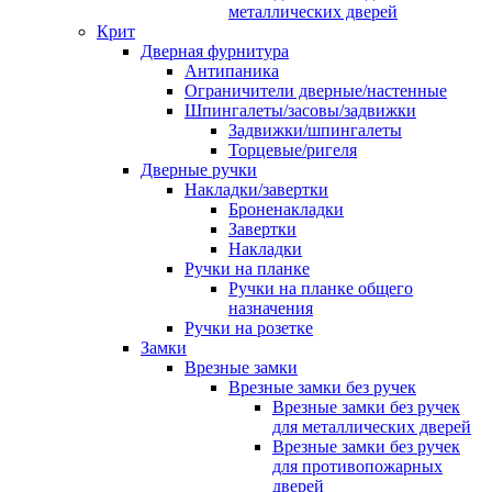
металлических дверей
Крит
Дверная фурнитура
Антипаника
Ограничители дверные/настенные
Шпингалеты/засовы/задвижки
Задвижки/шпингалеты
Торцевые/ригеля
Дверные ручки
Накладки/завертки
Броненакладки
Завертки
Накладки
Ручки на планке
Ручки на планке общего
назначения
Ручки на розетке
Замки
Врезные замки
Врезные замки без ручек
Врезные замки без ручек
для металлических дверей
Врезные замки без ручек
для противопожарных
дверей