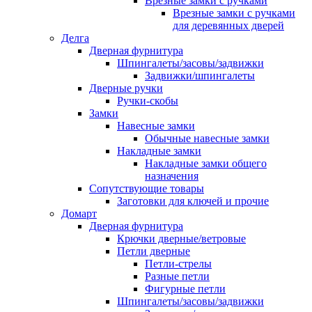
Врезные замки с ручками
Врезные замки с ручками
для деревянных дверей
Делга
Дверная фурнитура
Шпингалеты/засовы/задвижки
Задвижки/шпингалеты
Дверные ручки
Ручки-скобы
Замки
Навесные замки
Обычные навесные замки
Накладные замки
Накладные замки общего
назначения
Сопутствующие товары
Заготовки для ключей и прочие
Домарт
Дверная фурнитура
Крючки дверные/ветровые
Петли дверные
Петли-стрелы
Разные петли
Фигурные петли
Шпингалеты/засовы/задвижки