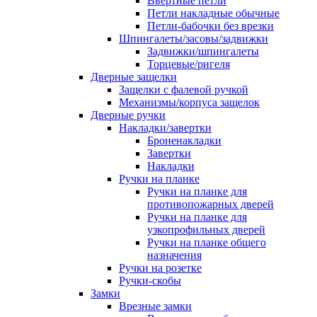
Ввертные петли
Петли накладные обычные
Петли-бабочки без врезки
Шпингалеты/засовы/задвижки
Задвижки/шпингалеты
Торцевые/ригеля
Дверные защелки
Защелки с фалевой ручкой
Механизмы/корпуса защелок
Дверные ручки
Накладки/завертки
Броненакладки
Завертки
Накладки
Ручки на планке
Ручки на планке для
противопожарных дверей
Ручки на планке для
узкопрофильных дверей
Ручки на планке общего
назначения
Ручки на розетке
Ручки-скобы
Замки
Врезные замки