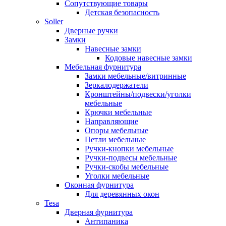
Сопутствующие товары
Детская безопасность
Soller
Дверные ручки
Замки
Навесные замки
Кодовые навесные замки
Мебельная фурнитура
Замки мебельные/витринные
Зеркалодержатели
Кронштейны/подвески/уголки
мебельные
Крючки мебельные
Направляющие
Опоры мебельные
Петли мебельные
Ручки-кнопки мебельные
Ручки-подвесы мебельные
Ручки-скобы мебельные
Уголки мебельные
Оконная фурнитура
Для деревянных окон
Tesa
Дверная фурнитура
Антипаника