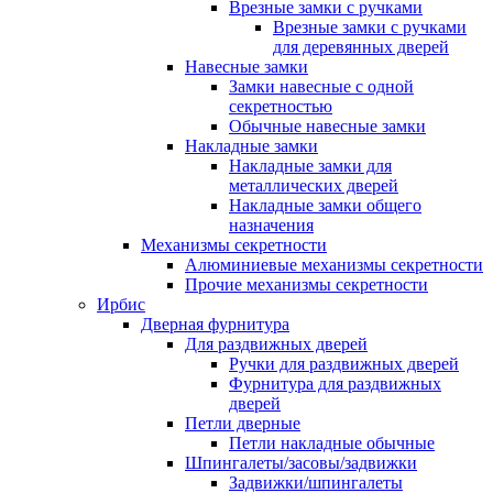
Врезные замки с ручками
Врезные замки с ручками
для деревянных дверей
Навесные замки
Замки навесные с одной
секретностью
Обычные навесные замки
Накладные замки
Накладные замки для
металлических дверей
Накладные замки общего
назначения
Механизмы секретности
Алюминиевые механизмы секретности
Прочие механизмы секретности
Ирбис
Дверная фурнитура
Для раздвижных дверей
Ручки для раздвижных дверей
Фурнитура для раздвижных
дверей
Петли дверные
Петли накладные обычные
Шпингалеты/засовы/задвижки
Задвижки/шпингалеты