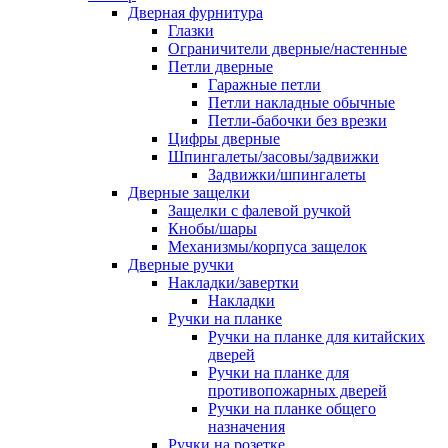
Дверная фурнитура
Глазки
Ограничители дверные/настенные
Петли дверные
Гаражные петли
Петли накладные обычные
Петли-бабочки без врезки
Цифры дверные
Шпингалеты/засовы/задвижки
Задвижки/шпингалеты
Дверные защелки
Защелки с фалевой ручкой
Кнобы/шары
Механизмы/корпуса защелок
Дверные ручки
Накладки/завертки
Накладки
Ручки на планке
Ручки на планке для китайских
дверей
Ручки на планке для
противопожарных дверей
Ручки на планке общего
назначения
Ручки на розетке