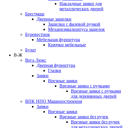
Накладные замки для
металлических дверей
Брестмаш
Дверные защелки
Защелки с фалевой ручкой
Механизмы/корпуса защелок
Буревестник
Мебельная фурнитура
Крючки мебельные
Булат
В-Ж
Вега Люкс
Дверная фурнитура
Глазки
Замки
Врезные замки
Врезные замки с ручками
Врезные замки с ручками
для деревянных дверей
ВПК НПО Машиностроения
Замки
Врезные замки
Врезные замки без ручек
Врезные замки без ручек
для металлических дверей