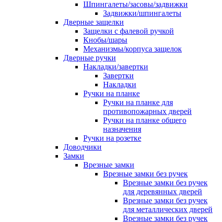
Шпингалеты/засовы/задвижки
Задвижки/шпингалеты
Дверные защелки
Защелки с фалевой ручкой
Кнобы/шары
Механизмы/корпуса защелок
Дверные ручки
Накладки/завертки
Завертки
Накладки
Ручки на планке
Ручки на планке для
противопожарных дверей
Ручки на планке общего
назначения
Ручки на розетке
Доводчики
Замки
Врезные замки
Врезные замки без ручек
Врезные замки без ручек
для деревянных дверей
Врезные замки без ручек
для металлических дверей
Врезные замки без ручек