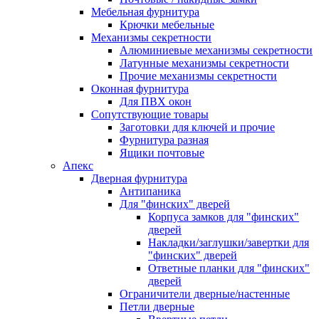
Мебельная фурнитура
Крючки мебельные
Механизмы секретности
Алюминиевые механизмы секретности
Латунные механизмы секретности
Прочие механизмы секретности
Оконная фурнитура
Для ПВХ окон
Сопутствующие товары
Заготовки для ключей и прочие
Фурнитура разная
Ящики почтовые
Апекс
Дверная фурнитура
Антипаника
Для "финских" дверей
Корпуса замков для "финских"
дверей
Накладки/заглушки/завертки для
"финских" дверей
Ответные планки для "финских"
дверей
Ограничители дверные/настенные
Петли дверные