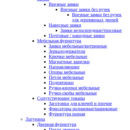
Врезные замки
Врезные замки без ручек
Врезные замки без ручек
для деревянных дверей
Навесные замки
Замки велосипедные/тросовые
Почтовые / накидные замки
Мебельная фурнитура
Замки мебельные/витринные
Зеркалодержатели
Крючки мебельные
Магнитные защелки
Направляющие
Опоры мебельные
Петли мебельные
Подпятники
Ручки-кнопки мебельные
Ручки-скобы мебельные
Сопутствующие товары
Заготовки для ключей и прочие
Фиксаторы роликовые/шариковые
Фурнитура разная
Латунина
Дверная фурнитура
Петли дверные