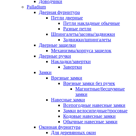
Доводчики
Palladium
Дверная фурнитура
Петли дверные
Петли накладные обычные
Разные петли
Шпингалеты/засовы/задвижки
Задвижки/шпингалеты
Дверные защелки
Механизмы/корпуса защелок
Дверные ручки
Накладки/завертки
Завертки
Замки
Врезные замки
Врезные замки без ручек
Магнитные/бесшумные
замки
Навесные замки
Всепогодные навесные замки
Замки велосипедные/тросовые
Кодовые навесные замки
Обычные навесные замки
Оконная фурнитура
Для деревянных окон