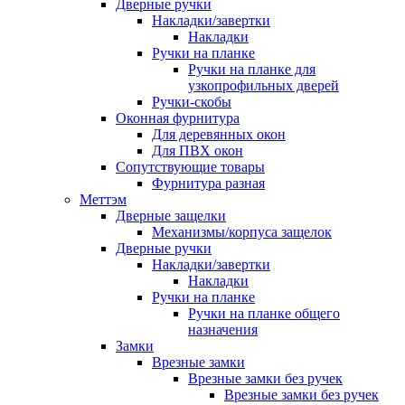
Дверные ручки
Накладки/завертки
Накладки
Ручки на планке
Ручки на планке для
узкопрофильных дверей
Ручки-скобы
Оконная фурнитура
Для деревянных окон
Для ПВХ окон
Сопутствующие товары
Фурнитура разная
Меттэм
Дверные защелки
Механизмы/корпуса защелок
Дверные ручки
Накладки/завертки
Накладки
Ручки на планке
Ручки на планке общего
назначения
Замки
Врезные замки
Врезные замки без ручек
Врезные замки без ручек