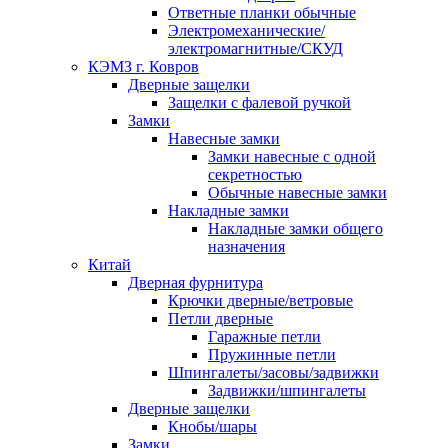
Ответные планки обычные
Электромеханические/
электромагнитные/СКУД
КЭМЗ г. Ковров
Дверные защелки
Защелки с фалевой ручкой
Замки
Навесные замки
Замки навесные с одной
секретностью
Обычные навесные замки
Накладные замки
Накладные замки общего
назначения
Китай
Дверная фурнитура
Крючки дверные/ветровые
Петли дверные
Гаражные петли
Пружинные петли
Шпингалеты/засовы/задвижки
Задвижки/шпингалеты
Дверные защелки
Кнобы/шары
Замки