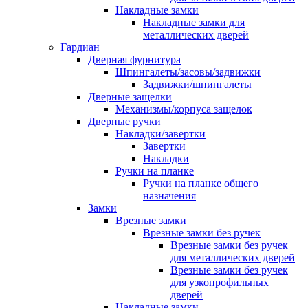
Накладные замки
Накладные замки для
металлических дверей
Гардиан
Дверная фурнитура
Шпингалеты/засовы/задвижки
Задвижки/шпингалеты
Дверные защелки
Механизмы/корпуса защелок
Дверные ручки
Накладки/завертки
Завертки
Накладки
Ручки на планке
Ручки на планке общего
назначения
Замки
Врезные замки
Врезные замки без ручек
Врезные замки без ручек
для металлических дверей
Врезные замки без ручек
для узкопрофильных
дверей
Накладные замки