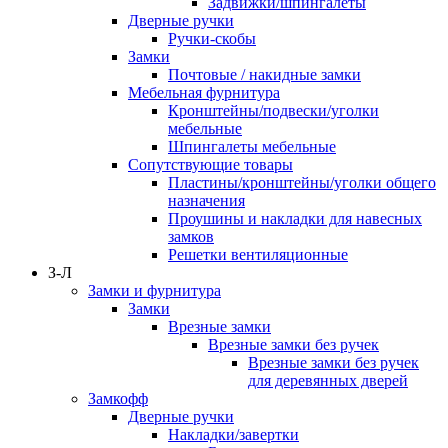
Задвижки/шпингалеты
Дверные ручки
Ручки-скобы
Замки
Почтовые / накидные замки
Мебельная фурнитура
Кронштейны/подвески/уголки
мебельные
Шпингалеты мебельные
Сопутствующие товары
Пластины/кронштейны/уголки общего
назначения
Проушины и накладки для навесных
замков
Решетки вентиляционные
З-Л
Замки и фурнитура
Замки
Врезные замки
Врезные замки без ручек
Врезные замки без ручек
для деревянных дверей
Замкофф
Дверные ручки
Накладки/завертки