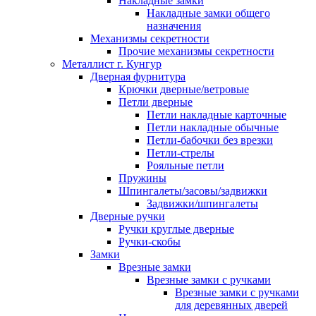
Накладные замки
Накладные замки общего
назначения
Механизмы секретности
Прочие механизмы секретности
Металлист г. Кунгур
Дверная фурнитура
Крючки дверные/ветровые
Петли дверные
Петли накладные карточные
Петли накладные обычные
Петли-бабочки без врезки
Петли-стрелы
Рояльные петли
Пружины
Шпингалеты/засовы/задвижки
Задвижки/шпингалеты
Дверные ручки
Ручки круглые дверные
Ручки-скобы
Замки
Врезные замки
Врезные замки с ручками
Врезные замки с ручками
для деревянных дверей