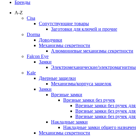
Бренды
A-Z
Cisa
Сопутствующие товары
Заготовки для ключей и прочие
Dorma
Доводчики
Механизмы секретности
Алюминиевые механизмы секретности
Falcon Eye
Замки
Электромеханические/электромагнитн
Kale
Дверные защелки
Механизмы/корпуса защелок
Замки
Врезные замки
Врезные замки без ручек
Врезные замки без ручек дл
Врезные замки без ручек дл
Врезные замки без ручек дл
Накладные замки
Накладные замки общего назначе
Механизмы секретности