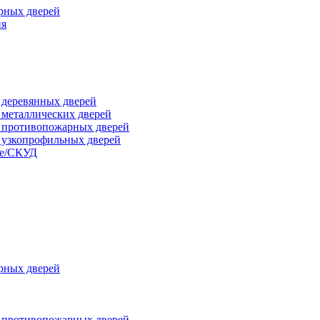
рных дверей
ия
я деревянных дверей
я металлических дверей
я противопожарных дверей
я узкопрофильных дверей
ые/СКУД
рных дверей
я противопожарных дверей