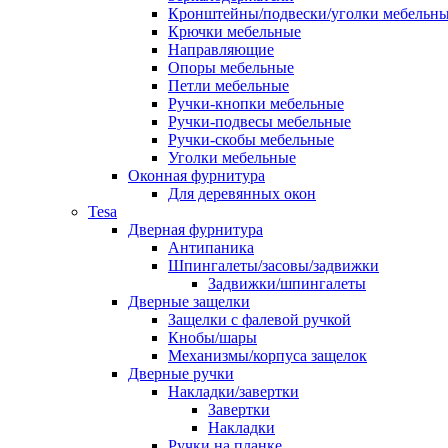
Кронштейны/подвески/уголки мебельн
Крючки мебельные
Направляющие
Опоры мебельные
Петли мебельные
Ручки-кнопки мебельные
Ручки-подвесы мебельные
Ручки-скобы мебельные
Уголки мебельные
Оконная фурнитура
Для деревянных окон
Tesa
Дверная фурнитура
Антипаника
Шпингалеты/засовы/задвижки
Задвижки/шпингалеты
Дверные защелки
Защелки с фалевой ручкой
Кнобы/шары
Механизмы/корпуса защелок
Дверные ручки
Накладки/завертки
Завертки
Накладки
Ручки на планке