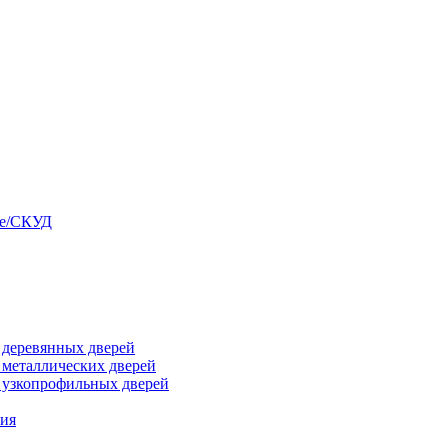
ые/СКУД
я деревянных дверей
я металлических дверей
я узкопрофильных дверей
ния