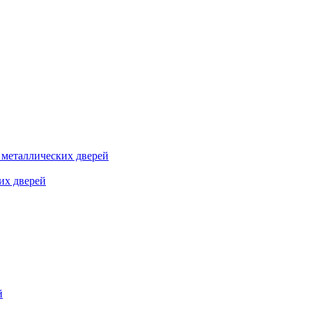
я металлических дверей
их дверей
й