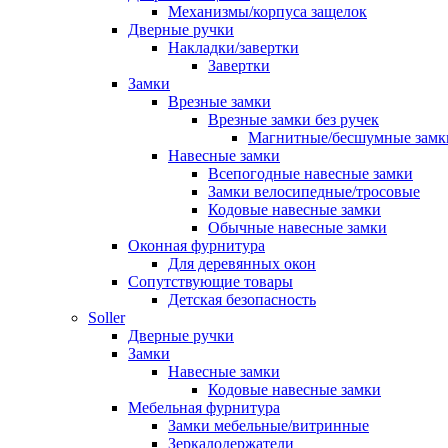
Механизмы/корпуса защелок
Дверные ручки
Накладки/завертки
Завертки
Замки
Врезные замки
Врезные замки без ручек
Магнитные/бесшумные замк
Навесные замки
Всепогодные навесные замки
Замки велосипедные/тросовые
Кодовые навесные замки
Обычные навесные замки
Оконная фурнитура
Для деревянных окон
Сопутствующие товары
Детская безопасность
Soller
Дверные ручки
Замки
Навесные замки
Кодовые навесные замки
Мебельная фурнитура
Замки мебельные/витринные
Зеркалодержатели