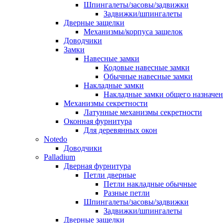
Шпингалеты/засовы/задвижки
Задвижки/шпингалеты
Дверные защелки
Механизмы/корпуса защелок
Доводчики
Замки
Навесные замки
Кодовые навесные замки
Обычные навесные замки
Накладные замки
Накладные замки общего назначе
Механизмы секретности
Латунные механизмы секретности
Оконная фурнитура
Для деревянных окон
Notedo
Доводчики
Palladium
Дверная фурнитура
Петли дверные
Петли накладные обычные
Разные петли
Шпингалеты/засовы/задвижки
Задвижки/шпингалеты
Дверные защелки