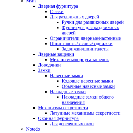
Msm
Дверная фурнитура
Глазки
Для раздвижных дверей
Ручки для раздвижных дверей
Фурнитура для раздвижных
дверей
Ограничители дверные/настенные
Шпингалеты/засовы/задвижки
Задвижки/шпингалеты
Дверные защелки
Механизмы/корпуса защелок
Доводчики
Замки
Навесные замки
Кодовые навесные замки
Обычные навесные замки
Накладные замки
Накладные замки общего
назначения
Механизмы секретности
Латунные механизмы секретности
Оконная фурнитура
Для деревянных окон
Notedo