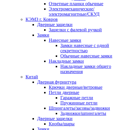
Ответные планки обычные
Электромеханические/
электромагнитные/СКУД
КЭМЗ г. Ковров
Дверные защелки
Защелки с фалевой ручкой
Замки
Навесные замки
Замки навесные с одной
секретностью
Обычные навесные замки
Накладные замки
Накладные замки общего
назначения
Китай
Дверная фурнитура
Крючки дверные/ветровые
Петли дверные
Гаражные петли
Пружинные петли
Шпингалеты/засовы/задвижки
Задвижки/шпингалеты
Дверные защелки
Кнобы/шары
Замки