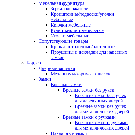
Мебельная фурнитура
Зеркалодержатели
Кронштейны/подвески/уголки
мебельные
Крючки мебельные
Ручки-кнопки мебельные
Уголки мебельные
Сопутствующие товары
Крюки потолочные/настенные
Проушины и накладки для навесных
замков
Бордер
Дверные защелки
Механизмы/корпуса защелок
Замки
Врезные замки
Врезные замки без ручек
Врезные замки без ручек
для деревянных дверей
Врезные замки без ручек
для металлических дверей
Врезные замки с ручками
Врезные замки с ручками
для металлических дверей
Накладные замки