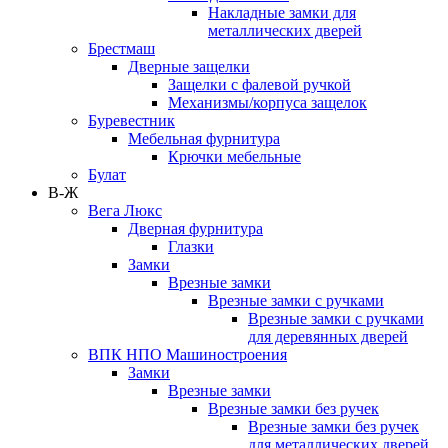
Накладные замки для
металлических дверей
Брестмаш
Дверные защелки
Защелки с фалевой ручкой
Механизмы/корпуса защелок
Буревестник
Мебельная фурнитура
Крючки мебельные
Булат
В-Ж
Вега Люкс
Дверная фурнитура
Глазки
Замки
Врезные замки
Врезные замки с ручками
Врезные замки с ручками
для деревянных дверей
ВПК НПО Машиностроения
Замки
Врезные замки
Врезные замки без ручек
Врезные замки без ручек
для металлических дверей