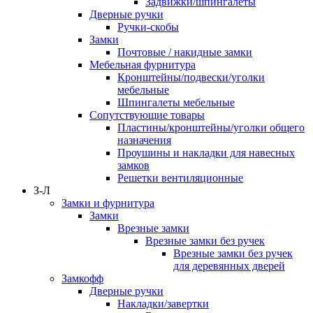
Задвижки/шпингалеты
Дверные ручки
Ручки-скобы
Замки
Почтовые / накидные замки
Мебельная фурнитура
Кронштейны/подвески/уголки
мебельные
Шпингалеты мебельные
Сопутствующие товары
Пластины/кронштейны/уголки общего
назначения
Проушины и накладки для навесных
замков
Решетки вентиляционные
З-Л
Замки и фурнитура
Замки
Врезные замки
Врезные замки без ручек
Врезные замки без ручек
для деревянных дверей
Замкофф
Дверные ручки
Накладки/завертки