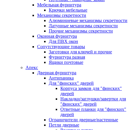
Мебельная фурнитура
Крючки мебельные
Механизмы секретности
Алюминиевые механизмы секретности
Латунные механизмы секретности
Прочие механизмы секретности
Оконная фурнитура
Для ПВХ окон
Сопутствующие товары
Заготовки для ключей и прочие
Фурнитура разная
Ящики почтовые
Апекс
Дверная фурнитура
Антипаника
Для "финских" дверей
Корпуса замков для "финских"
дверей
Накладки/заглушки/завертки для
"финских" дверей
Ответные планки для "финских"
дверей
Ограничители дверные/настенные
Петли дверные