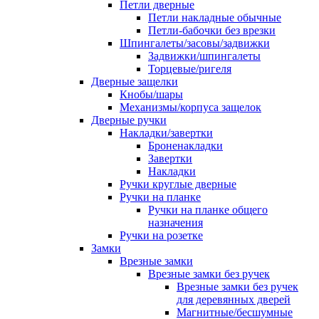
Петли дверные
Петли накладные обычные
Петли-бабочки без врезки
Шпингалеты/засовы/задвижки
Задвижки/шпингалеты
Торцевые/ригеля
Дверные защелки
Кнобы/шары
Механизмы/корпуса защелок
Дверные ручки
Накладки/завертки
Броненакладки
Завертки
Накладки
Ручки круглые дверные
Ручки на планке
Ручки на планке общего
назначения
Ручки на розетке
Замки
Врезные замки
Врезные замки без ручек
Врезные замки без ручек
для деревянных дверей
Магнитные/бесшумные