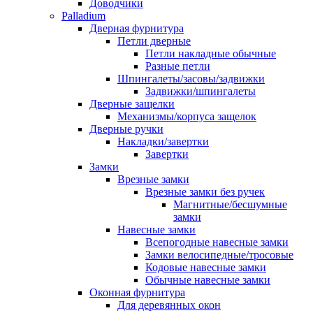
Доводчики
Palladium
Дверная фурнитура
Петли дверные
Петли накладные обычные
Разные петли
Шпингалеты/засовы/задвижки
Задвижки/шпингалеты
Дверные защелки
Механизмы/корпуса защелок
Дверные ручки
Накладки/завертки
Завертки
Замки
Врезные замки
Врезные замки без ручек
Магнитные/бесшумные
замки
Навесные замки
Всепогодные навесные замки
Замки велосипедные/тросовые
Кодовые навесные замки
Обычные навесные замки
Оконная фурнитура
Для деревянных окон