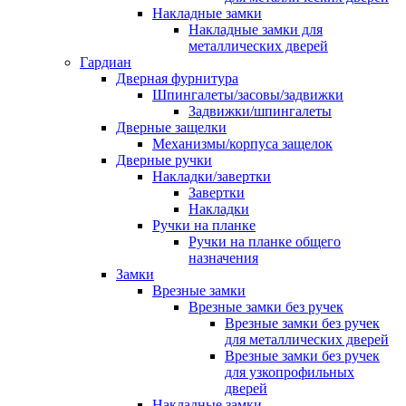
Накладные замки
Накладные замки для
металлических дверей
Гардиан
Дверная фурнитура
Шпингалеты/засовы/задвижки
Задвижки/шпингалеты
Дверные защелки
Механизмы/корпуса защелок
Дверные ручки
Накладки/завертки
Завертки
Накладки
Ручки на планке
Ручки на планке общего
назначения
Замки
Врезные замки
Врезные замки без ручек
Врезные замки без ручек
для металлических дверей
Врезные замки без ручек
для узкопрофильных
дверей
Накладные замки