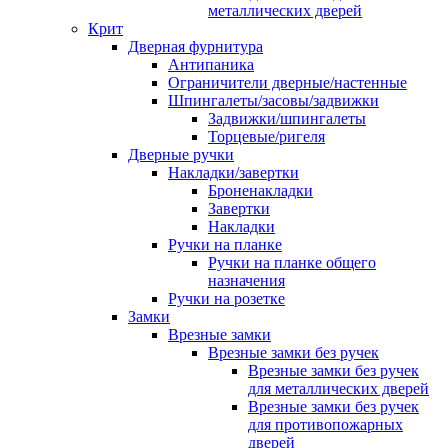
металлических дверей
Крит
Дверная фурнитура
Антипаника
Ограничители дверные/настенные
Шпингалеты/засовы/задвижки
Задвижки/шпингалеты
Торцевые/ригеля
Дверные ручки
Накладки/завертки
Броненакладки
Завертки
Накладки
Ручки на планке
Ручки на планке общего
назначения
Ручки на розетке
Замки
Врезные замки
Врезные замки без ручек
Врезные замки без ручек
для металлических дверей
Врезные замки без ручек
для противопожарных
дверей