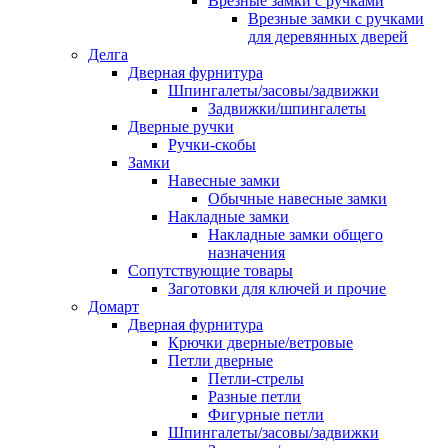
Врезные замки с ручками
Врезные замки с ручками
для деревянных дверей
Делга
Дверная фурнитура
Шпингалеты/засовы/задвижки
Задвижки/шпингалеты
Дверные ручки
Ручки-скобы
Замки
Навесные замки
Обычные навесные замки
Накладные замки
Накладные замки общего
назначения
Сопутствующие товары
Заготовки для ключей и прочие
Домарт
Дверная фурнитура
Крючки дверные/ветровые
Петли дверные
Петли-стрелы
Разные петли
Фигурные петли
Шпингалеты/засовы/задвижки