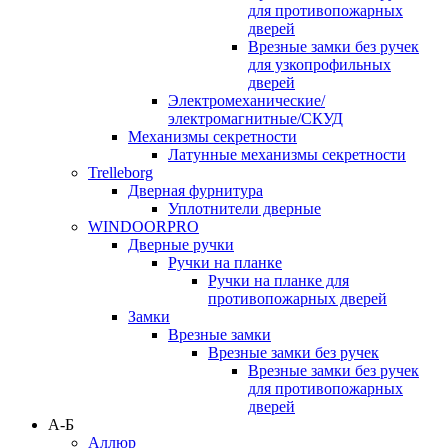
для противопожарных
дверей
Врезные замки без ручек
для узкопрофильных
дверей
Электромеханические/
электромагнитные/СКУД
Механизмы секретности
Латунные механизмы секретности
Trelleborg
Дверная фурнитура
Уплотнители дверные
WINDOORPRO
Дверные ручки
Ручки на планке
Ручки на планке для
противопожарных дверей
Замки
Врезные замки
Врезные замки без ручек
Врезные замки без ручек
для противопожарных
дверей
А-Б
Аллюр