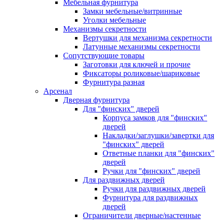
Мебельная фурнитура
Замки мебельные/витринные
Уголки мебельные
Механизмы секретности
Вертушки для механизма секретности
Латунные механизмы секретности
Сопутствующие товары
Заготовки для ключей и прочие
Фиксаторы роликовые/шариковые
Фурнитура разная
Арсенал
Дверная фурнитура
Для "финских" дверей
Корпуса замков для "финских"
дверей
Накладки/заглушки/завертки для
"финских" дверей
Ответные планки для "финских"
дверей
Ручки для "финских" дверей
Для раздвижных дверей
Ручки для раздвижных дверей
Фурнитура для раздвижных
дверей
Ограничители дверные/настенные