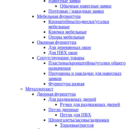
Навесные замки
Обычные навесные замки
Почтовые / накидные замки
Мебельная фурнитура
Кронштейны/подвески/уголки
мебельные
Крючки мебельные
Опоры мебельные
Оконная фурнитура
Для деревянных окон
Для ПВХ окон
Сопутствующие товары
Пластины/кронштейны/уголки общего
назначения
Проушины и накладки для навесных
замков
Фурнитура разная
Металлопласт
Дверная фурнитура
Для раздвижных дверей
Ручки для раздвижных дверей
Петли дверные
Петли для ПВХ
Шпингалеты/засовы/задвижки
Торцевые/ригеля