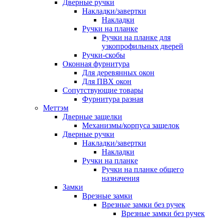
Дверные ручки
Накладки/завертки
Накладки
Ручки на планке
Ручки на планке для
узкопрофильных дверей
Ручки-скобы
Оконная фурнитура
Для деревянных окон
Для ПВХ окон
Сопутствующие товары
Фурнитура разная
Меттэм
Дверные защелки
Механизмы/корпуса защелок
Дверные ручки
Накладки/завертки
Накладки
Ручки на планке
Ручки на планке общего
назначения
Замки
Врезные замки
Врезные замки без ручек
Врезные замки без ручек