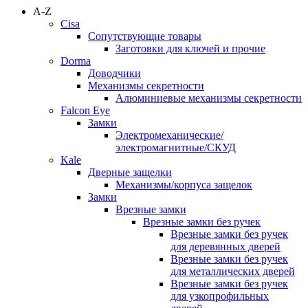
A-Z
Cisa
Сопутствующие товары
Заготовки для ключей и прочие
Dorma
Доводчики
Механизмы секретности
Алюминиевые механизмы секретности
Falcon Eye
Замки
Электромеханические/
электромагнитные/СКУД
Kale
Дверные защелки
Механизмы/корпуса защелок
Замки
Врезные замки
Врезные замки без ручек
Врезные замки без ручек
для деревянных дверей
Врезные замки без ручек
для металлических дверей
Врезные замки без ручек
для узкопрофильных