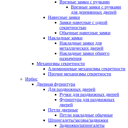
Врезные замки с ручками
Врезные замки с ручками
для деревянных дверей
Навесные замки
Замки навесные с одной
секретностью
Обычные навесные замки
Накладные замки
Накладные замки для
металлических дверей
Накладные замки общего
назначения
Механизмы секретности
Алюминиевые механизмы секретности
Прочие механизмы секретности
Ирбис
Дверная фурнитура
Для раздвижных дверей
Ручки для раздвижных дверей
Фурнитура для раздвижных
дверей
Петли дверные
Петли накладные обычные
Шпингалеты/засовы/задвижки
Задвижки/шпингалеты