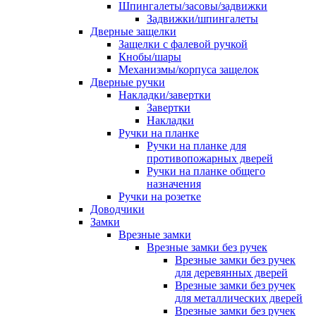
Шпингалеты/засовы/задвижки
Задвижки/шпингалеты
Дверные защелки
Защелки с фалевой ручкой
Кнобы/шары
Механизмы/корпуса защелок
Дверные ручки
Накладки/завертки
Завертки
Накладки
Ручки на планке
Ручки на планке для
противопожарных дверей
Ручки на планке общего
назначения
Ручки на розетке
Доводчики
Замки
Врезные замки
Врезные замки без ручек
Врезные замки без ручек
для деревянных дверей
Врезные замки без ручек
для металлических дверей
Врезные замки без ручек