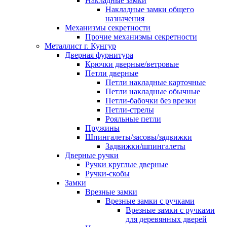
Накладные замки
Накладные замки общего
назначения
Механизмы секретности
Прочие механизмы секретности
Металлист г. Кунгур
Дверная фурнитура
Крючки дверные/ветровые
Петли дверные
Петли накладные карточные
Петли накладные обычные
Петли-бабочки без врезки
Петли-стрелы
Рояльные петли
Пружины
Шпингалеты/засовы/задвижки
Задвижки/шпингалеты
Дверные ручки
Ручки круглые дверные
Ручки-скобы
Замки
Врезные замки
Врезные замки с ручками
Врезные замки с ручками
для деревянных дверей