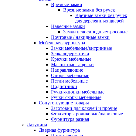
Врезные замки
Врезные замки без ручек
Врезные замки без ручек
для деревянных дверей
Навесные замки
Замки велосипедные/тросовые
Почтовые / накидные замки
Мебельная фурнитура
Замки мебельные/витринные
Зеркалодержатели
Крючки мебельные
Магнитные защелки
Направляющие
Опоры мебельные
Петли мебельные
Подпятники
Ручки-кнопки мебельные
Ручки-скобы мебельные
Сопутствующие товары
Заготовки для ключей и прочие
Фиксаторы роликовые/шариковые
Фурнитура разная
Латунина
Дверная фурнитура
Петли дверные