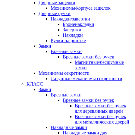
Дверные защелки
Механизмы/корпуса защелок
Дверные ручки
Накладки/завертки
Броненакладки
Завертки
Накладки
Ручки на розетке
Замки
Врезные замки
Врезные замки без ручек
Магнитные/бесшумные
замки
Механизмы секретности
Латунные механизмы секретности
КЛАСС
Замки
Врезные замки
Врезные замки без ручек
Врезные замки без ручек
для деревянных дверей
Врезные замки без ручек
для металлических дверей
Накладные замки
Накладные замки для