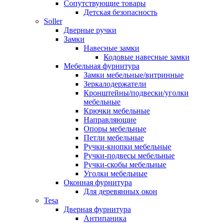
Сопутствующие товары
Детская безопасность
Soller
Дверные ручки
Замки
Навесные замки
Кодовые навесные замки
Мебельная фурнитура
Замки мебельные/витринные
Зеркалодержатели
Кронштейны/подвески/уголки
мебельные
Крючки мебельные
Направляющие
Опоры мебельные
Петли мебельные
Ручки-кнопки мебельные
Ручки-подвесы мебельные
Ручки-скобы мебельные
Уголки мебельные
Оконная фурнитура
Для деревянных окон
Tesa
Дверная фурнитура
Антипаника