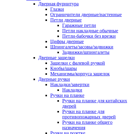
Дверная фурнитура
Глазки
Ограничители дверные/настенные
Петли дверные
Гаражные петли
Петли накладные обычные
Петли-бабочки без врезки
Цифры дверные
Шпингалеты/засовы/задвижки
Задвижки/шпингалеты
Дверные защелки
Защелки с фалевой ручкой
Кнобы/шары
Механизмы/корпуса защелок
Дверные ручки
Накладки/завертки
Накладки
Ручки на планке
Ручки на планке для китайских
дверей
Ручки на планке для
противопожарных дверей
Ручки на планке общего
назначения
Ручки на розетке