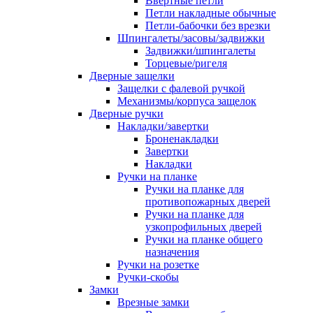
Ввертные петли
Петли накладные обычные
Петли-бабочки без врезки
Шпингалеты/засовы/задвижки
Задвижки/шпингалеты
Торцевые/ригеля
Дверные защелки
Защелки с фалевой ручкой
Механизмы/корпуса защелок
Дверные ручки
Накладки/завертки
Броненакладки
Завертки
Накладки
Ручки на планке
Ручки на планке для
противопожарных дверей
Ручки на планке для
узкопрофильных дверей
Ручки на планке общего
назначения
Ручки на розетке
Ручки-скобы
Замки
Врезные замки