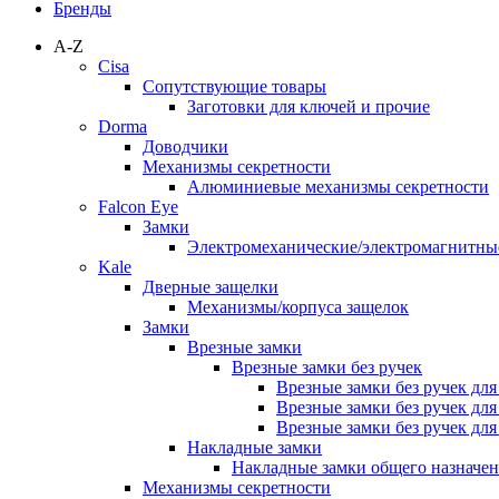
Бренды
A-Z
Cisa
Сопутствующие товары
Заготовки для ключей и прочие
Dorma
Доводчики
Механизмы секретности
Алюминиевые механизмы секретности
Falcon Eye
Замки
Электромеханические/электромагнитн
Kale
Дверные защелки
Механизмы/корпуса защелок
Замки
Врезные замки
Врезные замки без ручек
Врезные замки без ручек дл
Врезные замки без ручек дл
Врезные замки без ручек дл
Накладные замки
Накладные замки общего назначе
Механизмы секретности