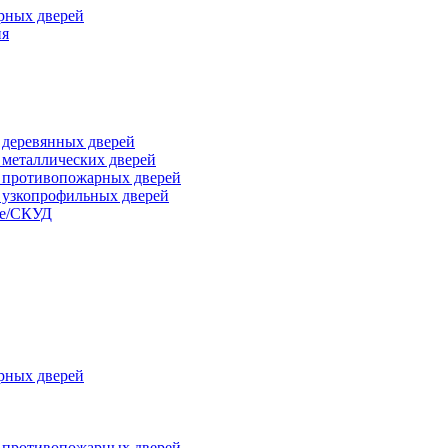
рных дверей
ия
я деревянных дверей
я металлических дверей
я противопожарных дверей
я узкопрофильных дверей
ые/СКУД
рных дверей
я противопожарных дверей