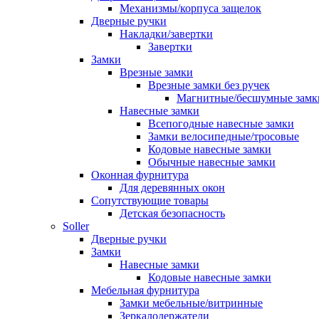
Механизмы/корпуса защелок
Дверные ручки
Накладки/завертки
Завертки
Замки
Врезные замки
Врезные замки без ручек
Магнитные/бесшумные замк
Навесные замки
Всепогодные навесные замки
Замки велосипедные/тросовые
Кодовые навесные замки
Обычные навесные замки
Оконная фурнитура
Для деревянных окон
Сопутствующие товары
Детская безопасность
Soller
Дверные ручки
Замки
Навесные замки
Кодовые навесные замки
Мебельная фурнитура
Замки мебельные/витринные
Зеркалодержатели