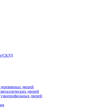
ые/СКУД
я деревянных дверей
я металлических дверей
я узкопрофильных дверей
ния