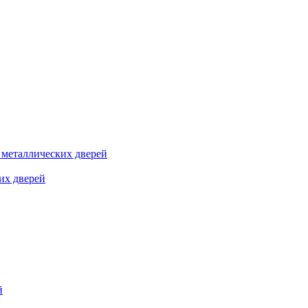
я металлических дверей
их дверей
й