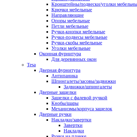
Кронштейны/подвески/уголки мебельн
Крючки мебельные
Направляющие
Опоры мебельные
Петли мебельные
Ручки-кнопки мебельные
Ручки-подвесы мебельные
Ручки-скобы мебельные
Уголки мебельные
Оконная фурнитура
Для деревянных окон
Tesa
Дверная фурнитура
Антипаника
Шпингалеты/засовы/задвижки
Задвижки/шпингалеты
Дверные защелки
Защелки с фалевой ручкой
Кнобы/шары
Механизмы/корпуса защелок
Дверные ручки
Накладки/завертки
Завертки
Накладки
Ручки на планке