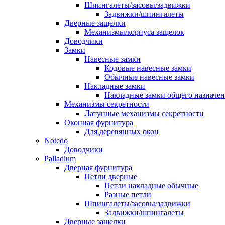
Шпингалеты/засовы/задвижки
Задвижки/шпингалеты
Дверные защелки
Механизмы/корпуса защелок
Доводчики
Замки
Навесные замки
Кодовые навесные замки
Обычные навесные замки
Накладные замки
Накладные замки общего назначе
Механизмы секретности
Латунные механизмы секретности
Оконная фурнитура
Для деревянных окон
Notedo
Доводчики
Palladium
Дверная фурнитура
Петли дверные
Петли накладные обычные
Разные петли
Шпингалеты/засовы/задвижки
Задвижки/шпингалеты
Дверные защелки