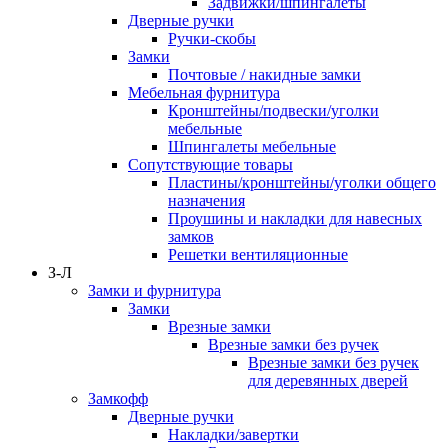
Задвижки/шпингалеты
Дверные ручки
Ручки-скобы
Замки
Почтовые / накидные замки
Мебельная фурнитура
Кронштейны/подвески/уголки
мебельные
Шпингалеты мебельные
Сопутствующие товары
Пластины/кронштейны/уголки общего
назначения
Проушины и накладки для навесных
замков
Решетки вентиляционные
З-Л
Замки и фурнитура
Замки
Врезные замки
Врезные замки без ручек
Врезные замки без ручек
для деревянных дверей
Замкофф
Дверные ручки
Накладки/завертки