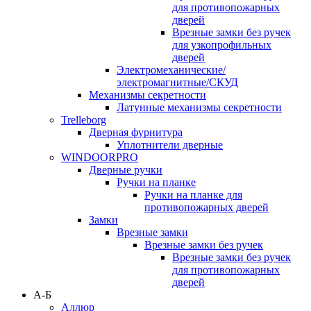
для противопожарных
дверей
Врезные замки без ручек
для узкопрофильных
дверей
Электромеханические/
электромагнитные/СКУД
Механизмы секретности
Латунные механизмы секретности
Trelleborg
Дверная фурнитура
Уплотнители дверные
WINDOORPRO
Дверные ручки
Ручки на планке
Ручки на планке для
противопожарных дверей
Замки
Врезные замки
Врезные замки без ручек
Врезные замки без ручек
для противопожарных
дверей
А-Б
Аллюр