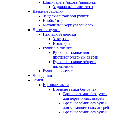
Шпингалеты/засовы/задвижки
Задвижки/шпингалеты
Дверные защелки
Защелки с фалевой ручкой
Кнобы/шары
Механизмы/корпуса защелок
Дверные ручки
Накладки/завертки
Завертки
Накладки
Ручки на планке
Ручки на планке для
противопожарных дверей
Ручки на планке общего
назначения
Ручки на розетке
Доводчики
Замки
Врезные замки
Врезные замки без ручек
Врезные замки без ручек
для деревянных дверей
Врезные замки без ручек
для металлических дверей
Врезные замки без ручек