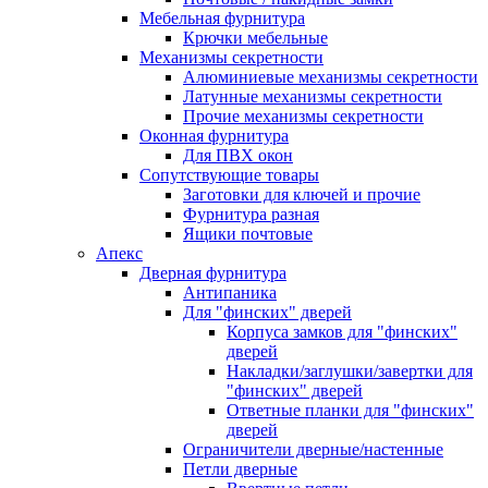
Мебельная фурнитура
Крючки мебельные
Механизмы секретности
Алюминиевые механизмы секретности
Латунные механизмы секретности
Прочие механизмы секретности
Оконная фурнитура
Для ПВХ окон
Сопутствующие товары
Заготовки для ключей и прочие
Фурнитура разная
Ящики почтовые
Апекс
Дверная фурнитура
Антипаника
Для "финских" дверей
Корпуса замков для "финских"
дверей
Накладки/заглушки/завертки для
"финских" дверей
Ответные планки для "финских"
дверей
Ограничители дверные/настенные
Петли дверные