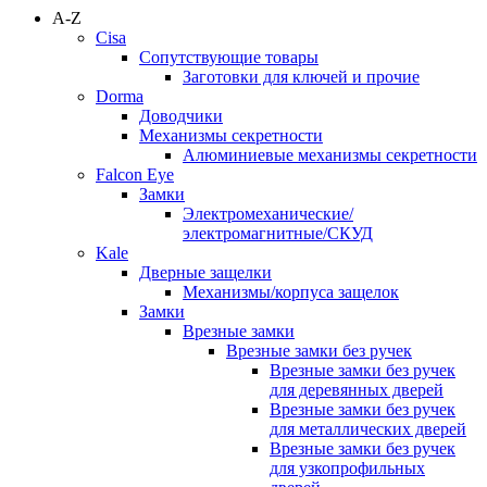
A-Z
Cisa
Сопутствующие товары
Заготовки для ключей и прочие
Dorma
Доводчики
Механизмы секретности
Алюминиевые механизмы секретности
Falcon Eye
Замки
Электромеханические/
электромагнитные/СКУД
Kale
Дверные защелки
Механизмы/корпуса защелок
Замки
Врезные замки
Врезные замки без ручек
Врезные замки без ручек
для деревянных дверей
Врезные замки без ручек
для металлических дверей
Врезные замки без ручек
для узкопрофильных