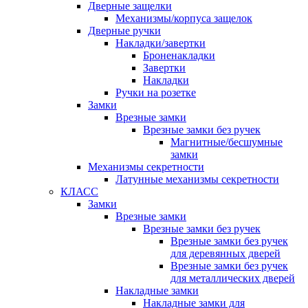
Дверные защелки
Механизмы/корпуса защелок
Дверные ручки
Накладки/завертки
Броненакладки
Завертки
Накладки
Ручки на розетке
Замки
Врезные замки
Врезные замки без ручек
Магнитные/бесшумные
замки
Механизмы секретности
Латунные механизмы секретности
КЛАСС
Замки
Врезные замки
Врезные замки без ручек
Врезные замки без ручек
для деревянных дверей
Врезные замки без ручек
для металлических дверей
Накладные замки
Накладные замки для