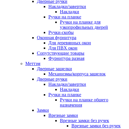
Дверные ручки
Накладки/завертки
Накладки
Ручки на планке
Ручки на планке для
узкопрофильных дверей
Ручки-скобы
Оконная фурнитура
Для деревянных окон
Для ПВХ окон
Сопутствующие товары
Фурнитура разная
Меттэм
Дверные защелки
Механизмы/корпуса защелок
Дверные ручки
Накладки/завертки
Накладки
Ручки на планке
Ручки на планке общего
назначения
Замки
Врезные замки
Врезные замки без ручек
Врезные замки без ручек