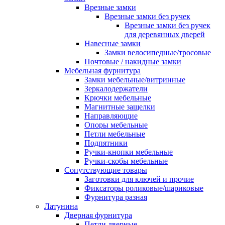
Врезные замки
Врезные замки без ручек
Врезные замки без ручек
для деревянных дверей
Навесные замки
Замки велосипедные/тросовые
Почтовые / накидные замки
Мебельная фурнитура
Замки мебельные/витринные
Зеркалодержатели
Крючки мебельные
Магнитные защелки
Направляющие
Опоры мебельные
Петли мебельные
Подпятники
Ручки-кнопки мебельные
Ручки-скобы мебельные
Сопутствующие товары
Заготовки для ключей и прочие
Фиксаторы роликовые/шариковые
Фурнитура разная
Латунина
Дверная фурнитура
Петли дверные