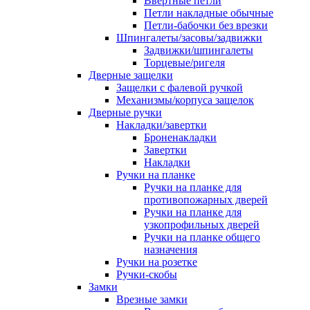
Ввертные петли
Петли накладные обычные
Петли-бабочки без врезки
Шпингалеты/засовы/задвижки
Задвижки/шпингалеты
Торцевые/ригеля
Дверные защелки
Защелки с фалевой ручкой
Механизмы/корпуса защелок
Дверные ручки
Накладки/завертки
Броненакладки
Завертки
Накладки
Ручки на планке
Ручки на планке для
противопожарных дверей
Ручки на планке для
узкопрофильных дверей
Ручки на планке общего
назначения
Ручки на розетке
Ручки-скобы
Замки
Врезные замки