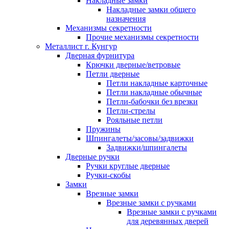
Накладные замки
Накладные замки общего
назначения
Механизмы секретности
Прочие механизмы секретности
Металлист г. Кунгур
Дверная фурнитура
Крючки дверные/ветровые
Петли дверные
Петли накладные карточные
Петли накладные обычные
Петли-бабочки без врезки
Петли-стрелы
Рояльные петли
Пружины
Шпингалеты/засовы/задвижки
Задвижки/шпингалеты
Дверные ручки
Ручки круглые дверные
Ручки-скобы
Замки
Врезные замки
Врезные замки с ручками
Врезные замки с ручками
для деревянных дверей