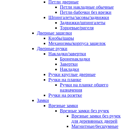
Петли дверные
Петли накладные обычные
Петли-бабочки без врезки
Шпингалеты/засовы/задвижки
Задвижки/шпингалеты
Торцевые/ригеля
Дверные защелки
Кнобы/шары
Механизмы/корпуса защелок
Дверные ручки
Накладки/завертки
Броненакладки
Завертки
Накладки
Ручки круглые дверные
Ручки на планке
Ручки на планке общего
назначения
Ручки на розетке
Замки
Врезные замки
Врезные замки без ручек
Врезные замки без ручек
для деревянных дверей
Магнитные/бесшумные