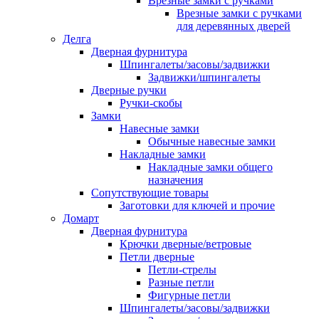
Врезные замки с ручками
Врезные замки с ручками
для деревянных дверей
Делга
Дверная фурнитура
Шпингалеты/засовы/задвижки
Задвижки/шпингалеты
Дверные ручки
Ручки-скобы
Замки
Навесные замки
Обычные навесные замки
Накладные замки
Накладные замки общего
назначения
Сопутствующие товары
Заготовки для ключей и прочие
Домарт
Дверная фурнитура
Крючки дверные/ветровые
Петли дверные
Петли-стрелы
Разные петли
Фигурные петли
Шпингалеты/засовы/задвижки