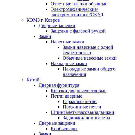
Ответные планки обычные
Электромеханические/
электромагнитные/СКУД
КЭМЗ г. Ковров
Дверные защелки
Защелки с фалевой ручкой
Замки
Навесные замки
Замки навесные с одной
секретностью
Обычные навесные замки
Накладные замки
Накладные замки общего
назначения
Китай
Дверная фурнитура
Крючки дверные/ветровые
Петли дверные
Гаражные петли
Пружинные петли
Шпингалеты/засовы/задвижки
Задвижки/шпингалеты
Дверные защелки
Кнобы/шары
Замки