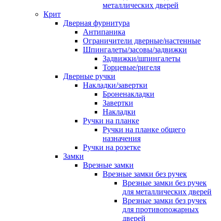
металлических дверей
Крит
Дверная фурнитура
Антипаника
Ограничители дверные/настенные
Шпингалеты/засовы/задвижки
Задвижки/шпингалеты
Торцевые/ригеля
Дверные ручки
Накладки/завертки
Броненакладки
Завертки
Накладки
Ручки на планке
Ручки на планке общего
назначения
Ручки на розетке
Замки
Врезные замки
Врезные замки без ручек
Врезные замки без ручек
для металлических дверей
Врезные замки без ручек
для противопожарных
дверей