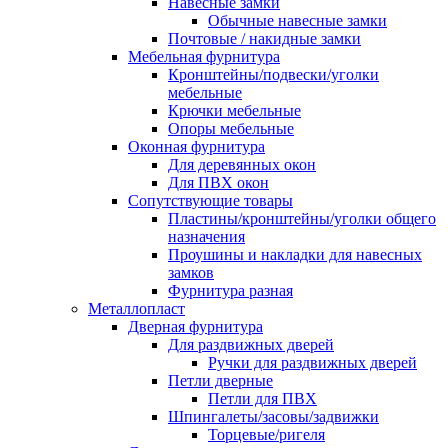
Навесные замки
Обычные навесные замки
Почтовые / накидные замки
Мебельная фурнитура
Кронштейны/подвески/уголки
мебельные
Крючки мебельные
Опоры мебельные
Оконная фурнитура
Для деревянных окон
Для ПВХ окон
Сопутствующие товары
Пластины/кронштейны/уголки общего
назначения
Проушины и накладки для навесных
замков
Фурнитура разная
Металлопласт
Дверная фурнитура
Для раздвижных дверей
Ручки для раздвижных дверей
Петли дверные
Петли для ПВХ
Шпингалеты/засовы/задвижки
Торцевые/ригеля