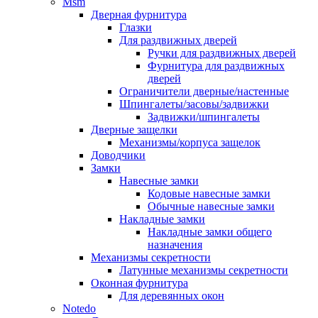
Msm
Дверная фурнитура
Глазки
Для раздвижных дверей
Ручки для раздвижных дверей
Фурнитура для раздвижных
дверей
Ограничители дверные/настенные
Шпингалеты/засовы/задвижки
Задвижки/шпингалеты
Дверные защелки
Механизмы/корпуса защелок
Доводчики
Замки
Навесные замки
Кодовые навесные замки
Обычные навесные замки
Накладные замки
Накладные замки общего
назначения
Механизмы секретности
Латунные механизмы секретности
Оконная фурнитура
Для деревянных окон
Notedo