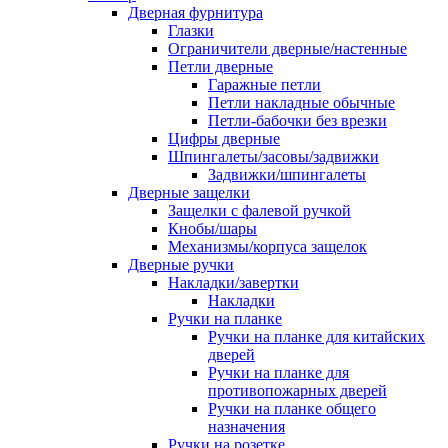
Дверная фурнитура
Глазки
Ограничители дверные/настенные
Петли дверные
Гаражные петли
Петли накладные обычные
Петли-бабочки без врезки
Цифры дверные
Шпингалеты/засовы/задвижки
Задвижки/шпингалеты
Дверные защелки
Защелки с фалевой ручкой
Кнобы/шары
Механизмы/корпуса защелок
Дверные ручки
Накладки/завертки
Накладки
Ручки на планке
Ручки на планке для китайских
дверей
Ручки на планке для
противопожарных дверей
Ручки на планке общего
назначения
Ручки на розетке