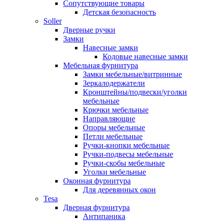
Сопутствующие товары
Детская безопасность
Soller
Дверные ручки
Замки
Навесные замки
Кодовые навесные замки
Мебельная фурнитура
Замки мебельные/витринные
Зеркалодержатели
Кронштейны/подвески/уголки
мебельные
Крючки мебельные
Направляющие
Опоры мебельные
Петли мебельные
Ручки-кнопки мебельные
Ручки-подвесы мебельные
Ручки-скобы мебельные
Уголки мебельные
Оконная фурнитура
Для деревянных окон
Tesa
Дверная фурнитура
Антипаника