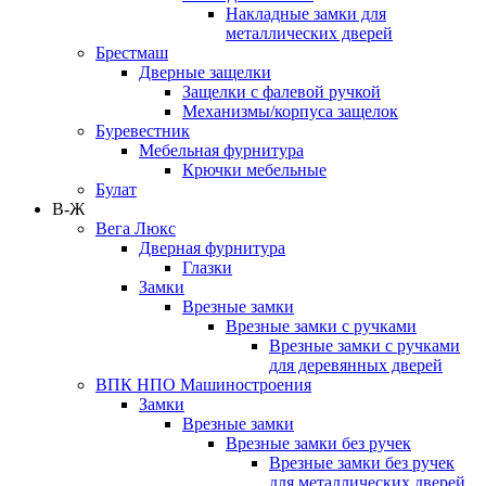
Накладные замки для
металлических дверей
Брестмаш
Дверные защелки
Защелки с фалевой ручкой
Механизмы/корпуса защелок
Буревестник
Мебельная фурнитура
Крючки мебельные
Булат
В-Ж
Вега Люкс
Дверная фурнитура
Глазки
Замки
Врезные замки
Врезные замки с ручками
Врезные замки с ручками
для деревянных дверей
ВПК НПО Машиностроения
Замки
Врезные замки
Врезные замки без ручек
Врезные замки без ручек
для металлических дверей