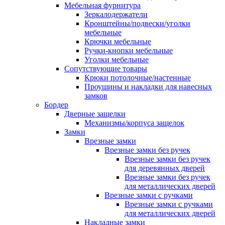
Мебельная фурнитура
Зеркалодержатели
Кронштейны/подвески/уголки
мебельные
Крючки мебельные
Ручки-кнопки мебельные
Уголки мебельные
Сопутствующие товары
Крюки потолочные/настенные
Проушины и накладки для навесных
замков
Бордер
Дверные защелки
Механизмы/корпуса защелок
Замки
Врезные замки
Врезные замки без ручек
Врезные замки без ручек
для деревянных дверей
Врезные замки без ручек
для металлических дверей
Врезные замки с ручками
Врезные замки с ручками
для металлических дверей
Накладные замки