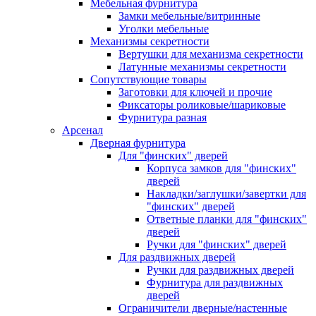
Мебельная фурнитура
Замки мебельные/витринные
Уголки мебельные
Механизмы секретности
Вертушки для механизма секретности
Латунные механизмы секретности
Сопутствующие товары
Заготовки для ключей и прочие
Фиксаторы роликовые/шариковые
Фурнитура разная
Арсенал
Дверная фурнитура
Для "финских" дверей
Корпуса замков для "финских"
дверей
Накладки/заглушки/завертки для
"финских" дверей
Ответные планки для "финских"
дверей
Ручки для "финских" дверей
Для раздвижных дверей
Ручки для раздвижных дверей
Фурнитура для раздвижных
дверей
Ограничители дверные/настенные