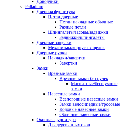
Доводчики
Palladium
Дверная фурнитура
Петли дверные
Петли накладные обычные
Разные петли
Шпингалеты/засовы/задвижки
Задвижки/шпингалеты
Дверные защелки
Механизмы/корпуса защелок
Дверные ручки
Накладки/завертки
Завертки
Замки
Врезные замки
Врезные замки без ручек
Магнитные/бесшумные
замки
Навесные замки
Всепогодные навесные замки
Замки велосипедные/тросовые
Кодовые навесные замки
Обычные навесные замки
Оконная фурнитура
Для деревянных окон