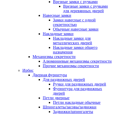
Врезные замки с ручками
Врезные замки с ручками
для деревянных дверей
Навесные замки
Замки навесные с одной
секретностью
Обычные навесные замки
Накладные замки
Накладные замки для
металлических дверей
Накладные замки общего
назначения
Механизмы секретности
Алюминиевые механизмы секретности
Прочие механизмы секретности
Ирбис
Дверная фурнитура
Для раздвижных дверей
Ручки для раздвижных дверей
Фурнитура для раздвижных
дверей
Петли дверные
Петли накладные обычные
Шпингалеты/засовы/задвижки
Задвижки/шпингалеты