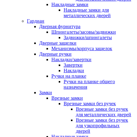
Накладные замки
Накладные замки для
металлических дверей
Гардиан
Дверная фурнитура
Шпингалеты/засовы/задвижки
Задвижки/шпингалеты
Дверные защелки
Механизмы/корпуса защелок
Дверные ручки
Накладки/завертки
Завертки
Накладки
Ручки на планке
Ручки на планке общего
назначения
Замки
Врезные замки
Врезные замки без ручек
Врезные замки без ручек
для металлических дверей
Врезные замки без ручек
для узкопрофильных
дверей
Накладные замки