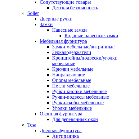
Сопутствующие товары
Детская безопасность
Soller
Дверные ручки
Замки
Навесные замки
Кодовые навесные замки
Мебельная фурнитура
Замки мебельные/витринные
Зеркалодержатели
Кронштейны/подвески/уголки
мебельные
Крючки мебельные
Направляющие
Опоры мебельные
Петли мебельные
Ручки-кнопки мебельные
Ручки-подвесы мебельные
Ручки-скобы мебельные
Уголки мебельные
Оконная фурнитура
Для деревянных окон
Tesa
Дверная фурнитура
Антипаника