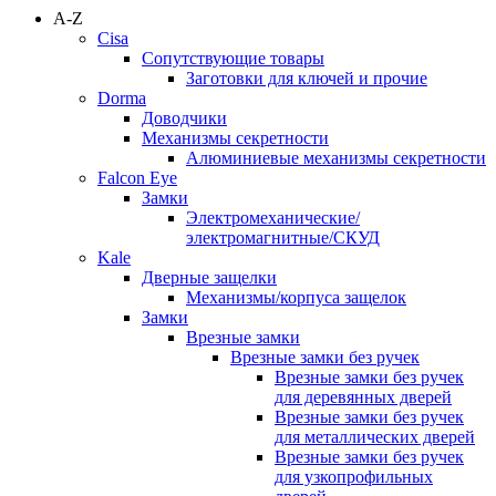
A-Z
Cisa
Сопутствующие товары
Заготовки для ключей и прочие
Dorma
Доводчики
Механизмы секретности
Алюминиевые механизмы секретности
Falcon Eye
Замки
Электромеханические/
электромагнитные/СКУД
Kale
Дверные защелки
Механизмы/корпуса защелок
Замки
Врезные замки
Врезные замки без ручек
Врезные замки без ручек
для деревянных дверей
Врезные замки без ручек
для металлических дверей
Врезные замки без ручек
для узкопрофильных