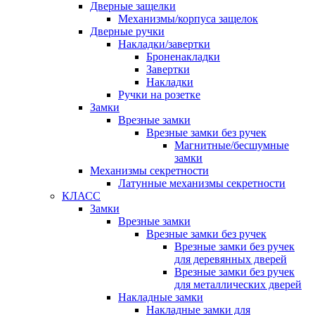
Дверные защелки
Механизмы/корпуса защелок
Дверные ручки
Накладки/завертки
Броненакладки
Завертки
Накладки
Ручки на розетке
Замки
Врезные замки
Врезные замки без ручек
Магнитные/бесшумные
замки
Механизмы секретности
Латунные механизмы секретности
КЛАСС
Замки
Врезные замки
Врезные замки без ручек
Врезные замки без ручек
для деревянных дверей
Врезные замки без ручек
для металлических дверей
Накладные замки
Накладные замки для