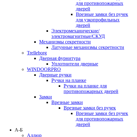
для противопожарных
дверей
Врезные замки без ручек
для узкопрофильных
дверей
Электромеханические/
электромагнитные/СКУД
Механизмы секретности
Латунные механизмы секретности
Trelleborg
Дверная фурнитура
Уплотнители дверные
WINDOORPRO
Дверные ручки
Ручки на планке
Ручки на планке для
противопожарных дверей
Замки
Врезные замки
Врезные замки без ручек
Врезные замки без ручек
для противопожарных
дверей
А-Б
Аллюр