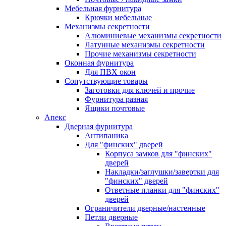
Мебельная фурнитура
Крючки мебельные
Механизмы секретности
Алюминиевые механизмы секретности
Латунные механизмы секретности
Прочие механизмы секретности
Оконная фурнитура
Для ПВХ окон
Сопутствующие товары
Заготовки для ключей и прочие
Фурнитура разная
Ящики почтовые
Апекс
Дверная фурнитура
Антипаника
Для "финских" дверей
Корпуса замков для "финских"
дверей
Накладки/заглушки/завертки для
"финских" дверей
Ответные планки для "финских"
дверей
Ограничители дверные/настенные
Петли дверные