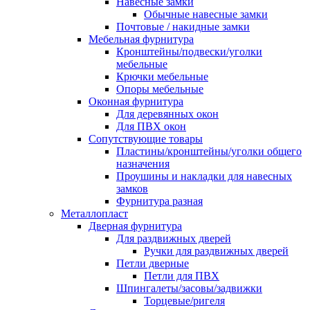
Навесные замки
Обычные навесные замки
Почтовые / накидные замки
Мебельная фурнитура
Кронштейны/подвески/уголки
мебельные
Крючки мебельные
Опоры мебельные
Оконная фурнитура
Для деревянных окон
Для ПВХ окон
Сопутствующие товары
Пластины/кронштейны/уголки общего
назначения
Проушины и накладки для навесных
замков
Фурнитура разная
Металлопласт
Дверная фурнитура
Для раздвижных дверей
Ручки для раздвижных дверей
Петли дверные
Петли для ПВХ
Шпингалеты/засовы/задвижки
Торцевые/ригеля