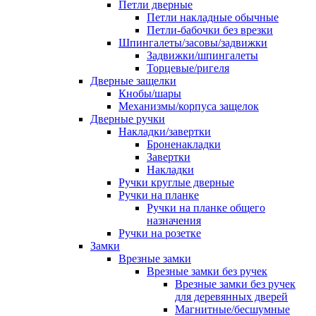
Петли дверные
Петли накладные обычные
Петли-бабочки без врезки
Шпингалеты/засовы/задвижки
Задвижки/шпингалеты
Торцевые/ригеля
Дверные защелки
Кнобы/шары
Механизмы/корпуса защелок
Дверные ручки
Накладки/завертки
Броненакладки
Завертки
Накладки
Ручки круглые дверные
Ручки на планке
Ручки на планке общего
назначения
Ручки на розетке
Замки
Врезные замки
Врезные замки без ручек
Врезные замки без ручек
для деревянных дверей
Магнитные/бесшумные