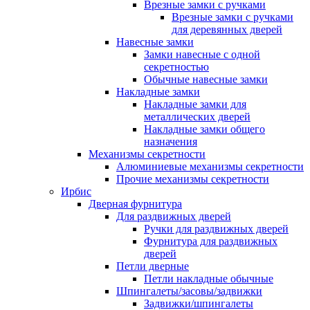
Врезные замки с ручками
Врезные замки с ручками
для деревянных дверей
Навесные замки
Замки навесные с одной
секретностью
Обычные навесные замки
Накладные замки
Накладные замки для
металлических дверей
Накладные замки общего
назначения
Механизмы секретности
Алюминиевые механизмы секретности
Прочие механизмы секретности
Ирбис
Дверная фурнитура
Для раздвижных дверей
Ручки для раздвижных дверей
Фурнитура для раздвижных
дверей
Петли дверные
Петли накладные обычные
Шпингалеты/засовы/задвижки
Задвижки/шпингалеты