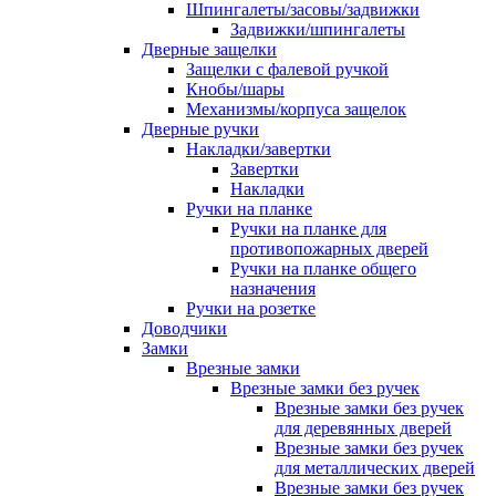
Шпингалеты/засовы/задвижки
Задвижки/шпингалеты
Дверные защелки
Защелки с фалевой ручкой
Кнобы/шары
Механизмы/корпуса защелок
Дверные ручки
Накладки/завертки
Завертки
Накладки
Ручки на планке
Ручки на планке для
противопожарных дверей
Ручки на планке общего
назначения
Ручки на розетке
Доводчики
Замки
Врезные замки
Врезные замки без ручек
Врезные замки без ручек
для деревянных дверей
Врезные замки без ручек
для металлических дверей
Врезные замки без ручек