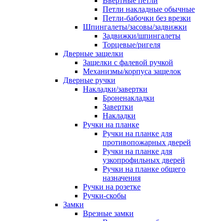
Ввертные петли
Петли накладные обычные
Петли-бабочки без врезки
Шпингалеты/засовы/задвижки
Задвижки/шпингалеты
Торцевые/ригеля
Дверные защелки
Защелки с фалевой ручкой
Механизмы/корпуса защелок
Дверные ручки
Накладки/завертки
Броненакладки
Завертки
Накладки
Ручки на планке
Ручки на планке для
противопожарных дверей
Ручки на планке для
узкопрофильных дверей
Ручки на планке общего
назначения
Ручки на розетке
Ручки-скобы
Замки
Врезные замки