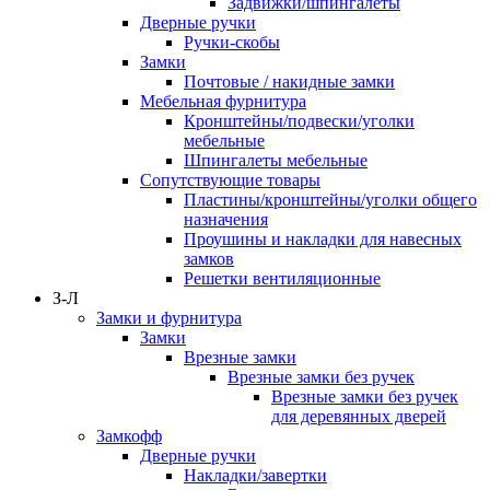
Задвижки/шпингалеты
Дверные ручки
Ручки-скобы
Замки
Почтовые / накидные замки
Мебельная фурнитура
Кронштейны/подвески/уголки
мебельные
Шпингалеты мебельные
Сопутствующие товары
Пластины/кронштейны/уголки общего
назначения
Проушины и накладки для навесных
замков
Решетки вентиляционные
З-Л
Замки и фурнитура
Замки
Врезные замки
Врезные замки без ручек
Врезные замки без ручек
для деревянных дверей
Замкофф
Дверные ручки
Накладки/завертки