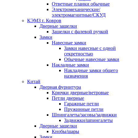
Ответные планки обычные
Электромеханические/
электромагнитные/СКУД
КЭМЗ г. Ковров
Дверные защелки
Защелки с фалевой ручкой
Замки
Навесные замки
Замки навесные с одной
секретностью
Обычные навесные замки
Накладные замки
Накладные замки общего
назначения
Китай
Дверная фурнитура
Крючки дверные/ветровые
Петли дверные
Гаражные петли
Пружинные петли
Шпингалеты/засовы/задвижки
Задвижки/шпингалеты
Дверные защелки
Кнобы/шары
Замки