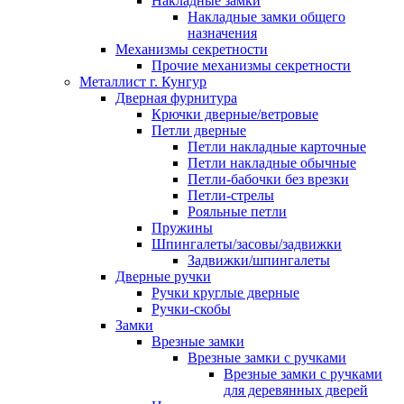
Накладные замки
Накладные замки общего
назначения
Механизмы секретности
Прочие механизмы секретности
Металлист г. Кунгур
Дверная фурнитура
Крючки дверные/ветровые
Петли дверные
Петли накладные карточные
Петли накладные обычные
Петли-бабочки без врезки
Петли-стрелы
Рояльные петли
Пружины
Шпингалеты/засовы/задвижки
Задвижки/шпингалеты
Дверные ручки
Ручки круглые дверные
Ручки-скобы
Замки
Врезные замки
Врезные замки с ручками
Врезные замки с ручками
для деревянных дверей