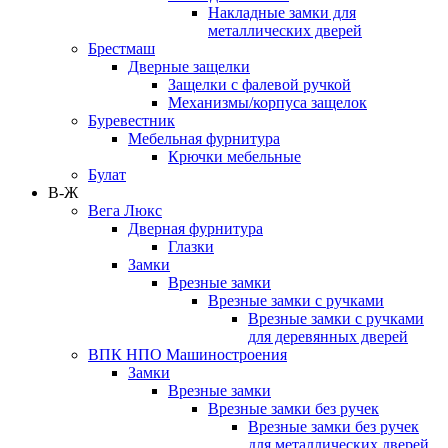
Накладные замки для
металлических дверей
Брестмаш
Дверные защелки
Защелки с фалевой ручкой
Механизмы/корпуса защелок
Буревестник
Мебельная фурнитура
Крючки мебельные
Булат
В-Ж
Вега Люкс
Дверная фурнитура
Глазки
Замки
Врезные замки
Врезные замки с ручками
Врезные замки с ручками
для деревянных дверей
ВПК НПО Машиностроения
Замки
Врезные замки
Врезные замки без ручек
Врезные замки без ручек
для металлических дверей