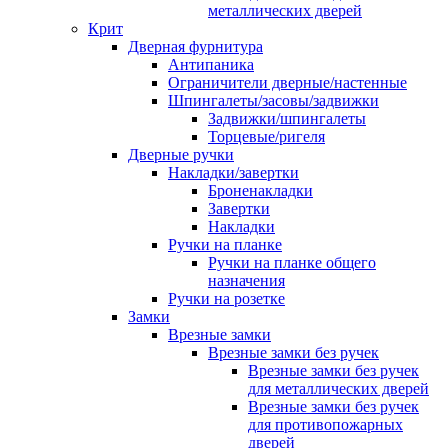
металлических дверей
Крит
Дверная фурнитура
Антипаника
Ограничители дверные/настенные
Шпингалеты/засовы/задвижки
Задвижки/шпингалеты
Торцевые/ригеля
Дверные ручки
Накладки/завертки
Броненакладки
Завертки
Накладки
Ручки на планке
Ручки на планке общего
назначения
Ручки на розетке
Замки
Врезные замки
Врезные замки без ручек
Врезные замки без ручек
для металлических дверей
Врезные замки без ручек
для противопожарных
дверей