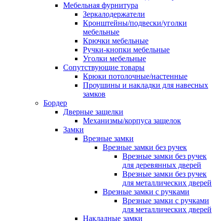
Мебельная фурнитура
Зеркалодержатели
Кронштейны/подвески/уголки
мебельные
Крючки мебельные
Ручки-кнопки мебельные
Уголки мебельные
Сопутствующие товары
Крюки потолочные/настенные
Проушины и накладки для навесных
замков
Бордер
Дверные защелки
Механизмы/корпуса защелок
Замки
Врезные замки
Врезные замки без ручек
Врезные замки без ручек
для деревянных дверей
Врезные замки без ручек
для металлических дверей
Врезные замки с ручками
Врезные замки с ручками
для металлических дверей
Накладные замки