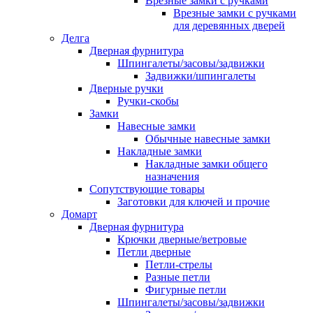
Врезные замки с ручками
Врезные замки с ручками
для деревянных дверей
Делга
Дверная фурнитура
Шпингалеты/засовы/задвижки
Задвижки/шпингалеты
Дверные ручки
Ручки-скобы
Замки
Навесные замки
Обычные навесные замки
Накладные замки
Накладные замки общего
назначения
Сопутствующие товары
Заготовки для ключей и прочие
Домарт
Дверная фурнитура
Крючки дверные/ветровые
Петли дверные
Петли-стрелы
Разные петли
Фигурные петли
Шпингалеты/засовы/задвижки