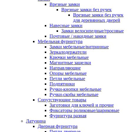
Врезные замки
Врезные замки без ручек
Врезные замки без ручек
для деревянных дверей
Навесные замки
Замки велосипедные/тросовые
Почтовые / накидные замки
Мебельная фурнитура
Замки мебельные/витринные
Зеркалодержатели
Крючки мебельные
Магнитные защелки
Направляющие
Опоры мебельные
Петли мебельные
Подпятники
Ручки-кнопки мебельные
Ручки-скобы мебельные
Сопутствующие товары
Заготовки для ключей и прочие
Фиксаторы роликовые/шариковые
Фурнитура разная
Латунина
Дверная фурнитура
Петли дверные