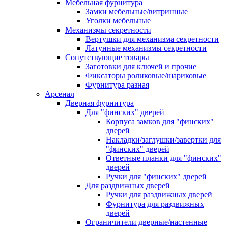
Мебельная фурнитура
Замки мебельные/витринные
Уголки мебельные
Механизмы секретности
Вертушки для механизма секретности
Латунные механизмы секретности
Сопутствующие товары
Заготовки для ключей и прочие
Фиксаторы роликовые/шариковые
Фурнитура разная
Арсенал
Дверная фурнитура
Для "финских" дверей
Корпуса замков для "финских"
дверей
Накладки/заглушки/завертки для
"финских" дверей
Ответные планки для "финских"
дверей
Ручки для "финских" дверей
Для раздвижных дверей
Ручки для раздвижных дверей
Фурнитура для раздвижных
дверей
Ограничители дверные/настенные