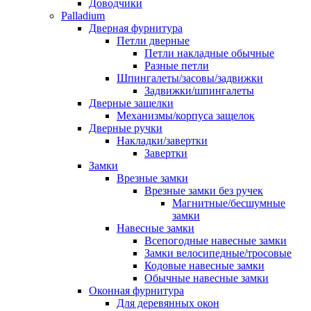
Доводчики
Palladium
Дверная фурнитура
Петли дверные
Петли накладные обычные
Разные петли
Шпингалеты/засовы/задвижки
Задвижки/шпингалеты
Дверные защелки
Механизмы/корпуса защелок
Дверные ручки
Накладки/завертки
Завертки
Замки
Врезные замки
Врезные замки без ручек
Магнитные/бесшумные
замки
Навесные замки
Всепогодные навесные замки
Замки велосипедные/тросовые
Кодовые навесные замки
Обычные навесные замки
Оконная фурнитура
Для деревянных окон