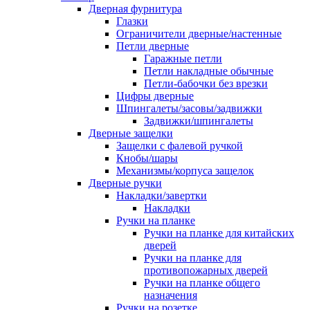
Дверная фурнитура
Глазки
Ограничители дверные/настенные
Петли дверные
Гаражные петли
Петли накладные обычные
Петли-бабочки без врезки
Цифры дверные
Шпингалеты/засовы/задвижки
Задвижки/шпингалеты
Дверные защелки
Защелки с фалевой ручкой
Кнобы/шары
Механизмы/корпуса защелок
Дверные ручки
Накладки/завертки
Накладки
Ручки на планке
Ручки на планке для китайских
дверей
Ручки на планке для
противопожарных дверей
Ручки на планке общего
назначения
Ручки на розетке