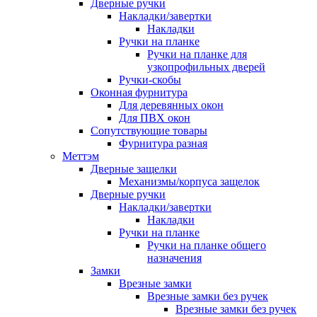
Дверные ручки
Накладки/завертки
Накладки
Ручки на планке
Ручки на планке для
узкопрофильных дверей
Ручки-скобы
Оконная фурнитура
Для деревянных окон
Для ПВХ окон
Сопутствующие товары
Фурнитура разная
Меттэм
Дверные защелки
Механизмы/корпуса защелок
Дверные ручки
Накладки/завертки
Накладки
Ручки на планке
Ручки на планке общего
назначения
Замки
Врезные замки
Врезные замки без ручек
Врезные замки без ручек