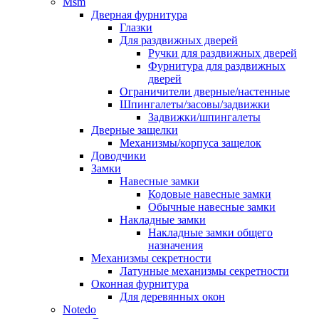
Msm
Дверная фурнитура
Глазки
Для раздвижных дверей
Ручки для раздвижных дверей
Фурнитура для раздвижных
дверей
Ограничители дверные/настенные
Шпингалеты/засовы/задвижки
Задвижки/шпингалеты
Дверные защелки
Механизмы/корпуса защелок
Доводчики
Замки
Навесные замки
Кодовые навесные замки
Обычные навесные замки
Накладные замки
Накладные замки общего
назначения
Механизмы секретности
Латунные механизмы секретности
Оконная фурнитура
Для деревянных окон
Notedo