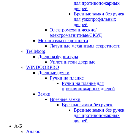
для противопожарных
дверей
Врезные замки без ручек
для узкопрофильных
дверей
Электромеханические/
электромагнитные/СКУД
Механизмы секретности
Латунные механизмы секретности
Trelleborg
Дверная фурнитура
Уплотнители дверные
WINDOORPRO
Дверные ручки
Ручки на планке
Ручки на планке для
противопожарных дверей
Замки
Врезные замки
Врезные замки без ручек
Врезные замки без ручек
для противопожарных
дверей
А-Б
Аллюр