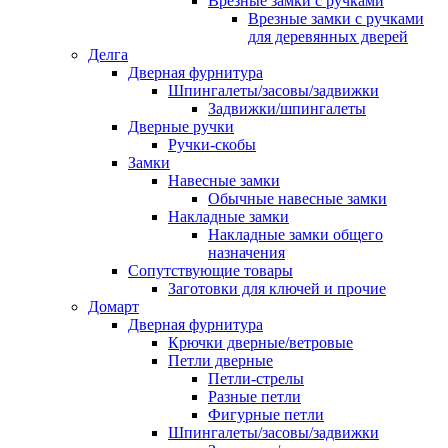
Врезные замки с ручками
Врезные замки с ручками
для деревянных дверей
Делга
Дверная фурнитура
Шпингалеты/засовы/задвижки
Задвижки/шпингалеты
Дверные ручки
Ручки-скобы
Замки
Навесные замки
Обычные навесные замки
Накладные замки
Накладные замки общего
назначения
Сопутствующие товары
Заготовки для ключей и прочие
Домарт
Дверная фурнитура
Крючки дверные/ветровые
Петли дверные
Петли-стрелы
Разные петли
Фигурные петли
Шпингалеты/засовы/задвижки