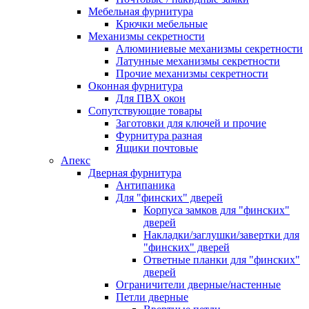
Мебельная фурнитура
Крючки мебельные
Механизмы секретности
Алюминиевые механизмы секретности
Латунные механизмы секретности
Прочие механизмы секретности
Оконная фурнитура
Для ПВХ окон
Сопутствующие товары
Заготовки для ключей и прочие
Фурнитура разная
Ящики почтовые
Апекс
Дверная фурнитура
Антипаника
Для "финских" дверей
Корпуса замков для "финских"
дверей
Накладки/заглушки/завертки для
"финских" дверей
Ответные планки для "финских"
дверей
Ограничители дверные/настенные
Петли дверные