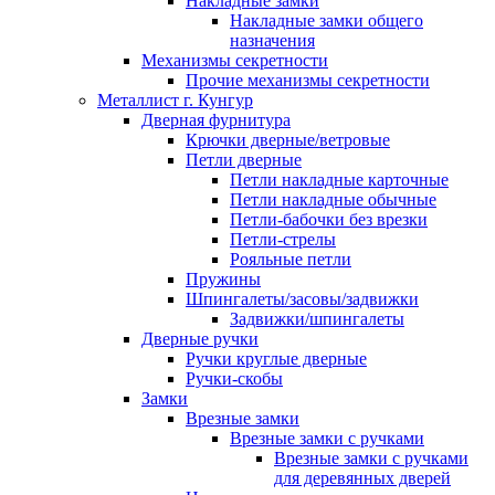
Накладные замки
Накладные замки общего
назначения
Механизмы секретности
Прочие механизмы секретности
Металлист г. Кунгур
Дверная фурнитура
Крючки дверные/ветровые
Петли дверные
Петли накладные карточные
Петли накладные обычные
Петли-бабочки без врезки
Петли-стрелы
Рояльные петли
Пружины
Шпингалеты/засовы/задвижки
Задвижки/шпингалеты
Дверные ручки
Ручки круглые дверные
Ручки-скобы
Замки
Врезные замки
Врезные замки с ручками
Врезные замки с ручками
для деревянных дверей