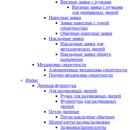
Врезные замки с ручками
Врезные замки с ручками
для деревянных дверей
Навесные замки
Замки навесные с одной
секретностью
Обычные навесные замки
Накладные замки
Накладные замки для
металлических дверей
Накладные замки общего
назначения
Механизмы секретности
Алюминиевые механизмы секретности
Прочие механизмы секретности
Ирбис
Дверная фурнитура
Для раздвижных дверей
Ручки для раздвижных дверей
Фурнитура для раздвижных
дверей
Петли дверные
Петли накладные обычные
Шпингалеты/засовы/задвижки
Задвижки/шпингалеты