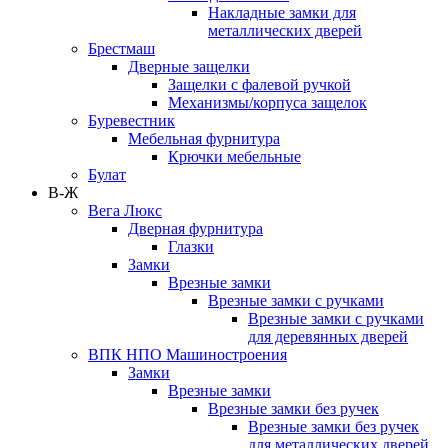
Накладные замки для
металлических дверей
Брестмаш
Дверные защелки
Защелки с фалевой ручкой
Механизмы/корпуса защелок
Буревестник
Мебельная фурнитура
Крючки мебельные
Булат
В-Ж
Вега Люкс
Дверная фурнитура
Глазки
Замки
Врезные замки
Врезные замки с ручками
Врезные замки с ручками
для деревянных дверей
ВПК НПО Машиностроения
Замки
Врезные замки
Врезные замки без ручек
Врезные замки без ручек
для металлических дверей