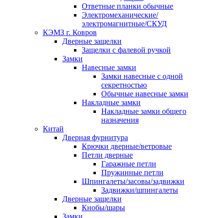
Ответные планки обычные
Электромеханические/
электромагнитные/СКУД
КЭМЗ г. Ковров
Дверные защелки
Защелки с фалевой ручкой
Замки
Навесные замки
Замки навесные с одной
секретностью
Обычные навесные замки
Накладные замки
Накладные замки общего
назначения
Китай
Дверная фурнитура
Крючки дверные/ветровые
Петли дверные
Гаражные петли
Пружинные петли
Шпингалеты/засовы/задвижки
Задвижки/шпингалеты
Дверные защелки
Кнобы/шары
Замки