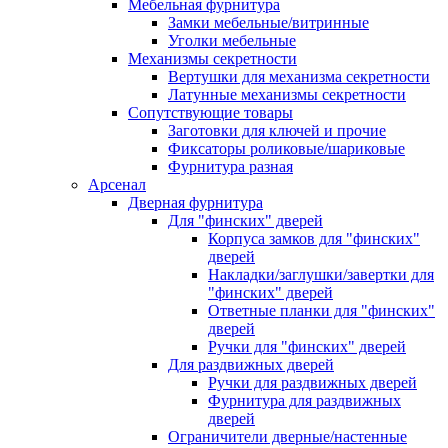
Мебельная фурнитура
Замки мебельные/витринные
Уголки мебельные
Механизмы секретности
Вертушки для механизма секретности
Латунные механизмы секретности
Сопутствующие товары
Заготовки для ключей и прочие
Фиксаторы роликовые/шариковые
Фурнитура разная
Арсенал
Дверная фурнитура
Для "финских" дверей
Корпуса замков для "финских"
дверей
Накладки/заглушки/завертки для
"финских" дверей
Ответные планки для "финских"
дверей
Ручки для "финских" дверей
Для раздвижных дверей
Ручки для раздвижных дверей
Фурнитура для раздвижных
дверей
Ограничители дверные/настенные