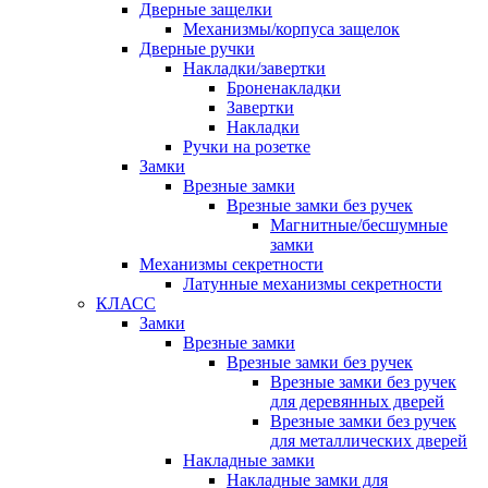
Дверные защелки
Механизмы/корпуса защелок
Дверные ручки
Накладки/завертки
Броненакладки
Завертки
Накладки
Ручки на розетке
Замки
Врезные замки
Врезные замки без ручек
Магнитные/бесшумные
замки
Механизмы секретности
Латунные механизмы секретности
КЛАСС
Замки
Врезные замки
Врезные замки без ручек
Врезные замки без ручек
для деревянных дверей
Врезные замки без ручек
для металлических дверей
Накладные замки
Накладные замки для