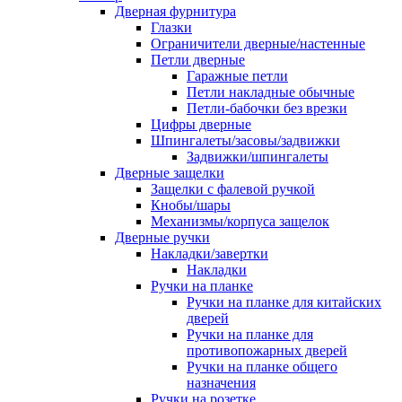
Дверная фурнитура
Глазки
Ограничители дверные/настенные
Петли дверные
Гаражные петли
Петли накладные обычные
Петли-бабочки без врезки
Цифры дверные
Шпингалеты/засовы/задвижки
Задвижки/шпингалеты
Дверные защелки
Защелки с фалевой ручкой
Кнобы/шары
Механизмы/корпуса защелок
Дверные ручки
Накладки/завертки
Накладки
Ручки на планке
Ручки на планке для китайских
дверей
Ручки на планке для
противопожарных дверей
Ручки на планке общего
назначения
Ручки на розетке