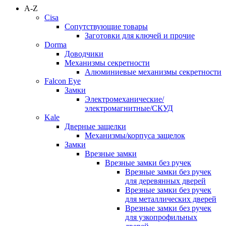
A-Z
Cisa
Сопутствующие товары
Заготовки для ключей и прочие
Dorma
Доводчики
Механизмы секретности
Алюминиевые механизмы секретности
Falcon Eye
Замки
Электромеханические/
электромагнитные/СКУД
Kale
Дверные защелки
Механизмы/корпуса защелок
Замки
Врезные замки
Врезные замки без ручек
Врезные замки без ручек
для деревянных дверей
Врезные замки без ручек
для металлических дверей
Врезные замки без ручек
для узкопрофильных