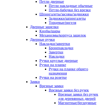
Петли дверные
Петли накладные обычные
Петли-бабочки без врезки
Шпингалеты/засовы/задвижки
Задвижки/шпингалеты
Торцевые/ригеля
Дверные защелки
Кнобы/шары
Механизмы/корпуса защелок
Дверные ручки
Накладки/завертки
Броненакладки
Завертки
Накладки
Ручки круглые дверные
Ручки на планке
Ручки на планке общего
назначения
Ручки на розетке
Замки
Врезные замки
Врезные замки без ручек
Врезные замки без ручек
для деревянных дверей
Магнитные/бесшумные