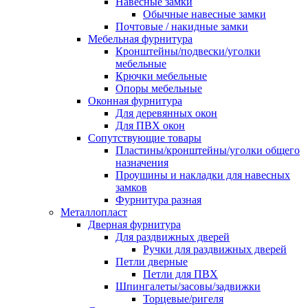
Навесные замки
Обычные навесные замки
Почтовые / накидные замки
Мебельная фурнитура
Кронштейны/подвески/уголки
мебельные
Крючки мебельные
Опоры мебельные
Оконная фурнитура
Для деревянных окон
Для ПВХ окон
Сопутствующие товары
Пластины/кронштейны/уголки общего
назначения
Проушины и накладки для навесных
замков
Фурнитура разная
Металлопласт
Дверная фурнитура
Для раздвижных дверей
Ручки для раздвижных дверей
Петли дверные
Петли для ПВХ
Шпингалеты/засовы/задвижки
Торцевые/ригеля