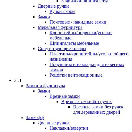
Задвижки/шпингалеты
Дверные ручки
Ручки-скобы
Замки
Почтовые / накидные замки
Мебельная фурнитура
Кронштейны/подвески/уголки
мебельные
Шпингалеты мебельные
Сопутствующие товары
Пластины/кронштейны/уголки общего
назначения
Проушины и накладки для навесных
замков
Решетки вентиляционные
З-Л
Замки и фурнитура
Замки
Врезные замки
Врезные замки без ручек
Врезные замки без ручек
для деревянных дверей
Замкофф
Дверные ручки
Накладки/завертки