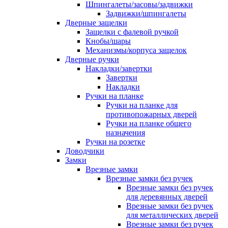
Шпингалеты/засовы/задвижки
Задвижки/шпингалеты
Дверные защелки
Защелки с фалевой ручкой
Кнобы/шары
Механизмы/корпуса защелок
Дверные ручки
Накладки/завертки
Завертки
Накладки
Ручки на планке
Ручки на планке для
противопожарных дверей
Ручки на планке общего
назначения
Ручки на розетке
Доводчики
Замки
Врезные замки
Врезные замки без ручек
Врезные замки без ручек
для деревянных дверей
Врезные замки без ручек
для металлических дверей
Врезные замки без ручек