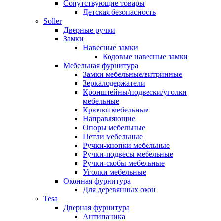
Сопутствующие товары
Детская безопасность
Soller
Дверные ручки
Замки
Навесные замки
Кодовые навесные замки
Мебельная фурнитура
Замки мебельные/витринные
Зеркалодержатели
Кронштейны/подвески/уголки
мебельные
Крючки мебельные
Направляющие
Опоры мебельные
Петли мебельные
Ручки-кнопки мебельные
Ручки-подвесы мебельные
Ручки-скобы мебельные
Уголки мебельные
Оконная фурнитура
Для деревянных окон
Tesa
Дверная фурнитура
Антипаника