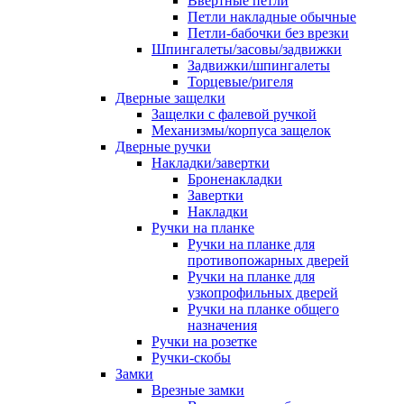
Ввертные петли
Петли накладные обычные
Петли-бабочки без врезки
Шпингалеты/засовы/задвижки
Задвижки/шпингалеты
Торцевые/ригеля
Дверные защелки
Защелки с фалевой ручкой
Механизмы/корпуса защелок
Дверные ручки
Накладки/завертки
Броненакладки
Завертки
Накладки
Ручки на планке
Ручки на планке для
противопожарных дверей
Ручки на планке для
узкопрофильных дверей
Ручки на планке общего
назначения
Ручки на розетке
Ручки-скобы
Замки
Врезные замки