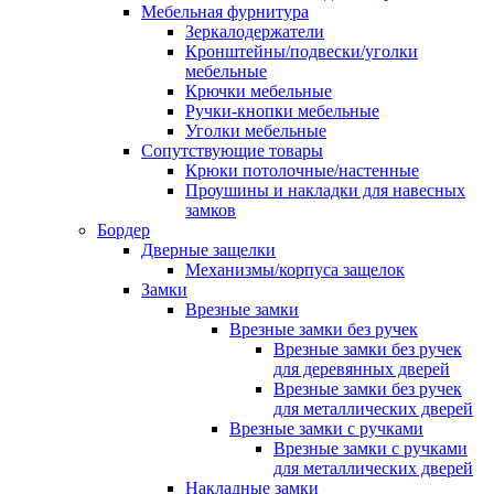
Мебельная фурнитура
Зеркалодержатели
Кронштейны/подвески/уголки
мебельные
Крючки мебельные
Ручки-кнопки мебельные
Уголки мебельные
Сопутствующие товары
Крюки потолочные/настенные
Проушины и накладки для навесных
замков
Бордер
Дверные защелки
Механизмы/корпуса защелок
Замки
Врезные замки
Врезные замки без ручек
Врезные замки без ручек
для деревянных дверей
Врезные замки без ручек
для металлических дверей
Врезные замки с ручками
Врезные замки с ручками
для металлических дверей
Накладные замки