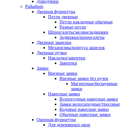
Доводчики
Palladium
Дверная фурнитура
Петли дверные
Петли накладные обычные
Разные петли
Шпингалеты/засовы/задвижки
Задвижки/шпингалеты
Дверные защелки
Механизмы/корпуса защелок
Дверные ручки
Накладки/завертки
Завертки
Замки
Врезные замки
Врезные замки без ручек
Магнитные/бесшумные
замки
Навесные замки
Всепогодные навесные замки
Замки велосипедные/тросовые
Кодовые навесные замки
Обычные навесные замки
Оконная фурнитура
Для деревянных окон