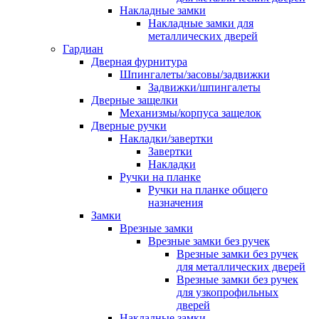
Накладные замки
Накладные замки для
металлических дверей
Гардиан
Дверная фурнитура
Шпингалеты/засовы/задвижки
Задвижки/шпингалеты
Дверные защелки
Механизмы/корпуса защелок
Дверные ручки
Накладки/завертки
Завертки
Накладки
Ручки на планке
Ручки на планке общего
назначения
Замки
Врезные замки
Врезные замки без ручек
Врезные замки без ручек
для металлических дверей
Врезные замки без ручек
для узкопрофильных
дверей
Накладные замки