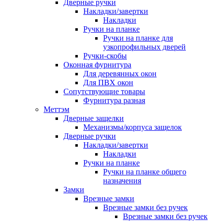
Дверные ручки
Накладки/завертки
Накладки
Ручки на планке
Ручки на планке для
узкопрофильных дверей
Ручки-скобы
Оконная фурнитура
Для деревянных окон
Для ПВХ окон
Сопутствующие товары
Фурнитура разная
Меттэм
Дверные защелки
Механизмы/корпуса защелок
Дверные ручки
Накладки/завертки
Накладки
Ручки на планке
Ручки на планке общего
назначения
Замки
Врезные замки
Врезные замки без ручек
Врезные замки без ручек