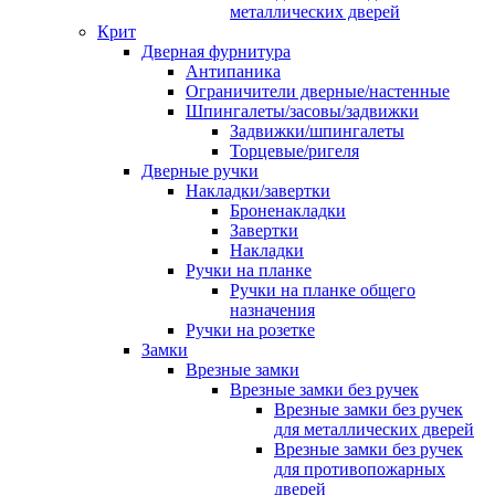
металлических дверей
Крит
Дверная фурнитура
Антипаника
Ограничители дверные/настенные
Шпингалеты/засовы/задвижки
Задвижки/шпингалеты
Торцевые/ригеля
Дверные ручки
Накладки/завертки
Броненакладки
Завертки
Накладки
Ручки на планке
Ручки на планке общего
назначения
Ручки на розетке
Замки
Врезные замки
Врезные замки без ручек
Врезные замки без ручек
для металлических дверей
Врезные замки без ручек
для противопожарных
дверей