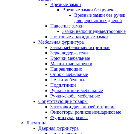
Врезные замки
Врезные замки без ручек
Врезные замки без ручек
для деревянных дверей
Навесные замки
Замки велосипедные/тросовые
Почтовые / накидные замки
Мебельная фурнитура
Замки мебельные/витринные
Зеркалодержатели
Крючки мебельные
Магнитные защелки
Направляющие
Опоры мебельные
Петли мебельные
Подпятники
Ручки-кнопки мебельные
Ручки-скобы мебельные
Сопутствующие товары
Заготовки для ключей и прочие
Фиксаторы роликовые/шариковые
Фурнитура разная
Латунина
Дверная фурнитура
Петли дверные