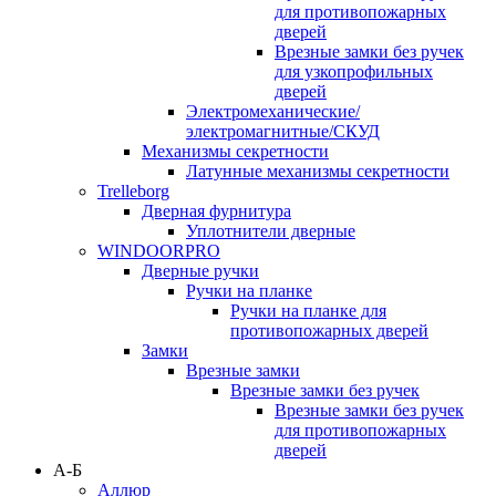
для противопожарных
дверей
Врезные замки без ручек
для узкопрофильных
дверей
Электромеханические/
электромагнитные/СКУД
Механизмы секретности
Латунные механизмы секретности
Trelleborg
Дверная фурнитура
Уплотнители дверные
WINDOORPRO
Дверные ручки
Ручки на планке
Ручки на планке для
противопожарных дверей
Замки
Врезные замки
Врезные замки без ручек
Врезные замки без ручек
для противопожарных
дверей
А-Б
Аллюр