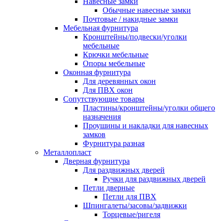
Навесные замки
Обычные навесные замки
Почтовые / накидные замки
Мебельная фурнитура
Кронштейны/подвески/уголки
мебельные
Крючки мебельные
Опоры мебельные
Оконная фурнитура
Для деревянных окон
Для ПВХ окон
Сопутствующие товары
Пластины/кронштейны/уголки общего
назначения
Проушины и накладки для навесных
замков
Фурнитура разная
Металлопласт
Дверная фурнитура
Для раздвижных дверей
Ручки для раздвижных дверей
Петли дверные
Петли для ПВХ
Шпингалеты/засовы/задвижки
Торцевые/ригеля