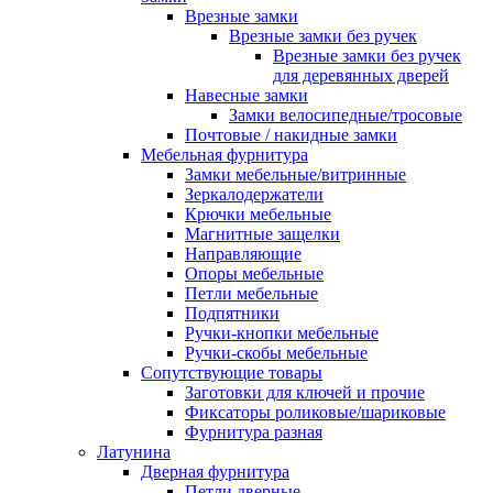
Врезные замки
Врезные замки без ручек
Врезные замки без ручек
для деревянных дверей
Навесные замки
Замки велосипедные/тросовые
Почтовые / накидные замки
Мебельная фурнитура
Замки мебельные/витринные
Зеркалодержатели
Крючки мебельные
Магнитные защелки
Направляющие
Опоры мебельные
Петли мебельные
Подпятники
Ручки-кнопки мебельные
Ручки-скобы мебельные
Сопутствующие товары
Заготовки для ключей и прочие
Фиксаторы роликовые/шариковые
Фурнитура разная
Латунина
Дверная фурнитура
Петли дверные