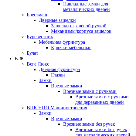
Накладные замки для
металлических дверей
Брестмаш
Дверные защелки
Защелки с фалевой ручкой
Механизмы/корпуса защелок
Буревестник
Мебельная фурнитура
Крючки мебельные
Булат
В-Ж
Вега Люкс
Дверная фурнитура
Глазки
Замки
Врезные замки
Врезные замки с ручками
Врезные замки с ручками
для деревянных дверей
ВПК НПО Машиностроения
Замки
Врезные замки
Врезные замки без ручек
Врезные замки без ручек
для металлических дверей