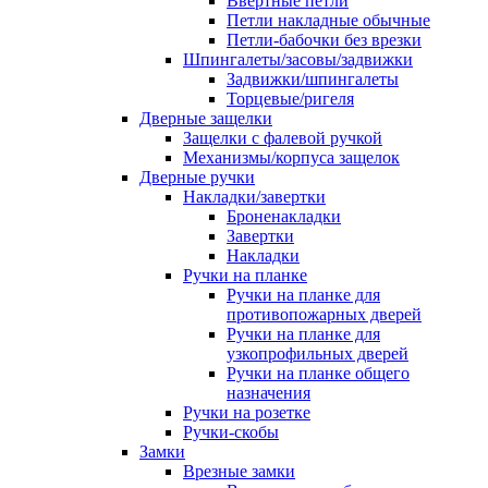
Ввертные петли
Петли накладные обычные
Петли-бабочки без врезки
Шпингалеты/засовы/задвижки
Задвижки/шпингалеты
Торцевые/ригеля
Дверные защелки
Защелки с фалевой ручкой
Механизмы/корпуса защелок
Дверные ручки
Накладки/завертки
Броненакладки
Завертки
Накладки
Ручки на планке
Ручки на планке для
противопожарных дверей
Ручки на планке для
узкопрофильных дверей
Ручки на планке общего
назначения
Ручки на розетке
Ручки-скобы
Замки
Врезные замки