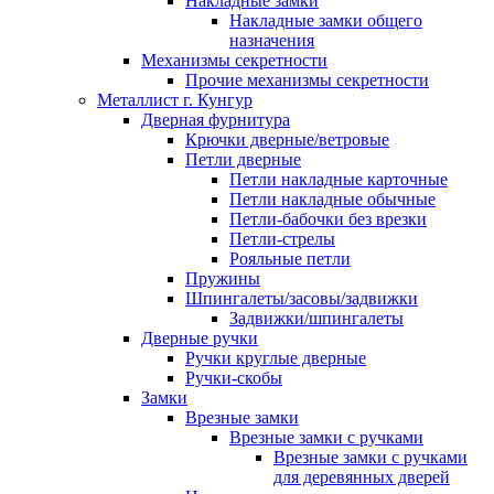
Накладные замки
Накладные замки общего
назначения
Механизмы секретности
Прочие механизмы секретности
Металлист г. Кунгур
Дверная фурнитура
Крючки дверные/ветровые
Петли дверные
Петли накладные карточные
Петли накладные обычные
Петли-бабочки без врезки
Петли-стрелы
Рояльные петли
Пружины
Шпингалеты/засовы/задвижки
Задвижки/шпингалеты
Дверные ручки
Ручки круглые дверные
Ручки-скобы
Замки
Врезные замки
Врезные замки с ручками
Врезные замки с ручками
для деревянных дверей