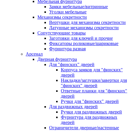
Мебельная фурнитура
Замки мебельные/витринные
Уголки мебельные
Механизмы секретности
Вертушки для механизма секретности
Латунные механизмы секретности
Сопутствующие товары
Заготовки для ключей и прочие
Фиксаторы роликовые/шариковые
Фурнитура разная
Арсенал
Дверная фурнитура
Для "финских" дверей
Корпуса замков для "финских"
дверей
Накладки/заглушки/завертки для
"финских" дверей
Ответные планки для "финских"
дверей
Ручки для "финских" дверей
Для раздвижных дверей
Ручки для раздвижных дверей
Фурнитура для раздвижных
дверей
Ограничители дверные/настенные