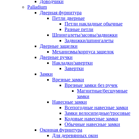
Доводчики
Palladium
Дверная фурнитура
Петли дверные
Петли накладные обычные
Разные петли
Шпингалеты/засовы/задвижки
Задвижки/шпингалеты
Дверные защелки
Механизмы/корпуса защелок
Дверные ручки
Накладки/завертки
Завертки
Замки
Врезные замки
Врезные замки без ручек
Магнитные/бесшумные
замки
Навесные замки
Всепогодные навесные замки
Замки велосипедные/тросовые
Кодовые навесные замки
Обычные навесные замки
Оконная фурнитура
Для деревянных окон