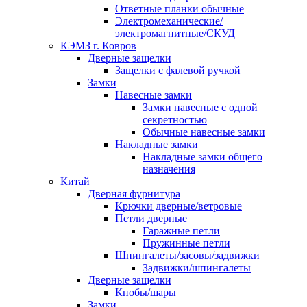
Ответные планки обычные
Электромеханические/
электромагнитные/СКУД
КЭМЗ г. Ковров
Дверные защелки
Защелки с фалевой ручкой
Замки
Навесные замки
Замки навесные с одной
секретностью
Обычные навесные замки
Накладные замки
Накладные замки общего
назначения
Китай
Дверная фурнитура
Крючки дверные/ветровые
Петли дверные
Гаражные петли
Пружинные петли
Шпингалеты/засовы/задвижки
Задвижки/шпингалеты
Дверные защелки
Кнобы/шары
Замки