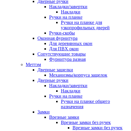
Дверные ручки
Накладки/завертки
Накладки
Ручки на планке
Ручки на планке для
узкопрофильных дверей
Ручки-скобы
Оконная фурнитура
Для деревянных окон
Для ПВХ окон
Сопутствующие товары
Фурнитура разная
Меттэм
Дверные защелки
Механизмы/корпуса защелок
Дверные ручки
Накладки/завертки
Накладки
Ручки на планке
Ручки на планке общего
назначения
Замки
Врезные замки
Врезные замки без ручек
Врезные замки без ручек