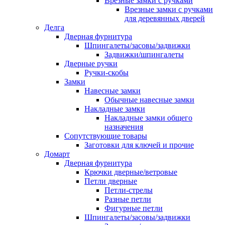
Врезные замки с ручками
Врезные замки с ручками
для деревянных дверей
Делга
Дверная фурнитура
Шпингалеты/засовы/задвижки
Задвижки/шпингалеты
Дверные ручки
Ручки-скобы
Замки
Навесные замки
Обычные навесные замки
Накладные замки
Накладные замки общего
назначения
Сопутствующие товары
Заготовки для ключей и прочие
Домарт
Дверная фурнитура
Крючки дверные/ветровые
Петли дверные
Петли-стрелы
Разные петли
Фигурные петли
Шпингалеты/засовы/задвижки