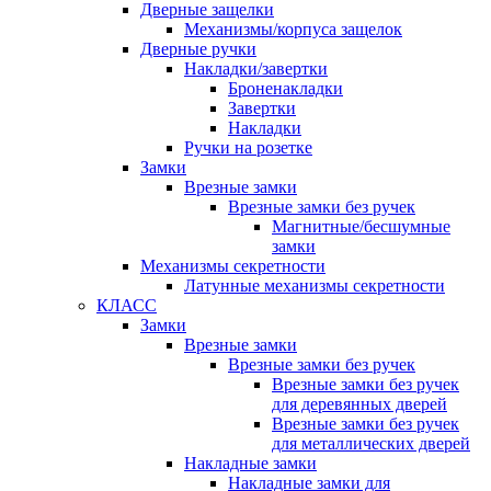
Дверные защелки
Механизмы/корпуса защелок
Дверные ручки
Накладки/завертки
Броненакладки
Завертки
Накладки
Ручки на розетке
Замки
Врезные замки
Врезные замки без ручек
Магнитные/бесшумные
замки
Механизмы секретности
Латунные механизмы секретности
КЛАСС
Замки
Врезные замки
Врезные замки без ручек
Врезные замки без ручек
для деревянных дверей
Врезные замки без ручек
для металлических дверей
Накладные замки
Накладные замки для