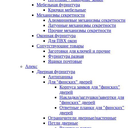
Мебельная фурнитура
Крючки мебельные
Механизмы секретности
Алюминиевые механизмы секретности
Латунные механизмы секретности
Прочие механизмы секретности
Оконная фурнитура
Для ПВХ окон
Сопутствующие товары
Заготовки для ключей и прочие
Фурнитура разная
Ящики почтовые
Апекс
Дверная фурнитура
Антипаника
Для "финских" дверей
Корпуса замков для "финских"
дверей
Накладки/заглушки/завертки для
"финских" дверей
Ответные планки для "финских"
дверей
Ограничители дверные/настенные
Петли дверные