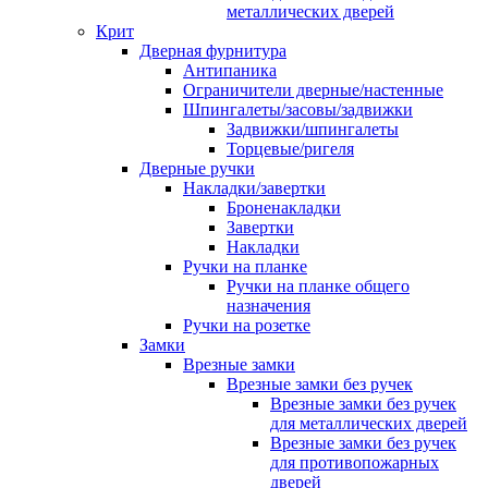
металлических дверей
Крит
Дверная фурнитура
Антипаника
Ограничители дверные/настенные
Шпингалеты/засовы/задвижки
Задвижки/шпингалеты
Торцевые/ригеля
Дверные ручки
Накладки/завертки
Броненакладки
Завертки
Накладки
Ручки на планке
Ручки на планке общего
назначения
Ручки на розетке
Замки
Врезные замки
Врезные замки без ручек
Врезные замки без ручек
для металлических дверей
Врезные замки без ручек
для противопожарных
дверей