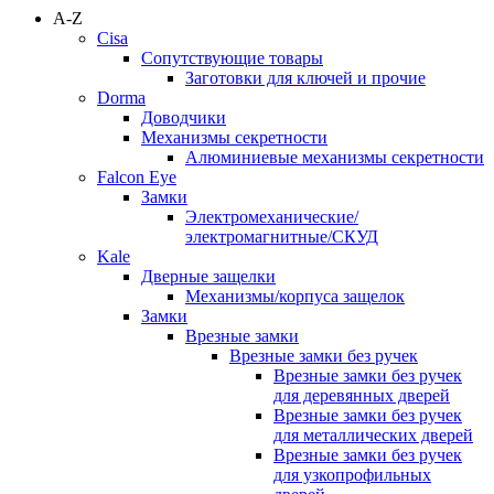
A-Z
Cisa
Сопутствующие товары
Заготовки для ключей и прочие
Dorma
Доводчики
Механизмы секретности
Алюминиевые механизмы секретности
Falcon Eye
Замки
Электромеханические/
электромагнитные/СКУД
Kale
Дверные защелки
Механизмы/корпуса защелок
Замки
Врезные замки
Врезные замки без ручек
Врезные замки без ручек
для деревянных дверей
Врезные замки без ручек
для металлических дверей
Врезные замки без ручек
для узкопрофильных