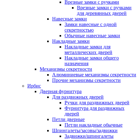
Врезные замки с ручками
Врезные замки с ручками
для деревянных дверей
Навесные замки
Замки навесные с одной
секретностью
Обычные навесные замки
Накладные замки
Накладные замки для
металлических дверей
Накладные замки общего
назначения
Механизмы секретности
Алюминиевые механизмы секретности
Прочие механизмы секретности
Ирбис
Дверная фурнитура
Для раздвижных дверей
Ручки для раздвижных дверей
Фурнитура для раздвижных
дверей
Петли дверные
Петли накладные обычные
Шпингалеты/засовы/задвижки
Задвижки/шпингалеты