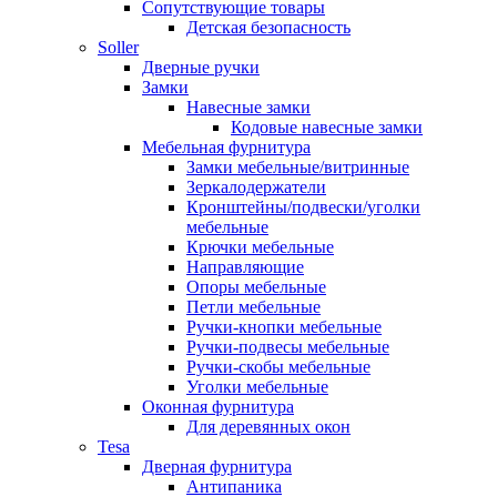
Сопутствующие товары
Детская безопасность
Soller
Дверные ручки
Замки
Навесные замки
Кодовые навесные замки
Мебельная фурнитура
Замки мебельные/витринные
Зеркалодержатели
Кронштейны/подвески/уголки
мебельные
Крючки мебельные
Направляющие
Опоры мебельные
Петли мебельные
Ручки-кнопки мебельные
Ручки-подвесы мебельные
Ручки-скобы мебельные
Уголки мебельные
Оконная фурнитура
Для деревянных окон
Tesa
Дверная фурнитура
Антипаника