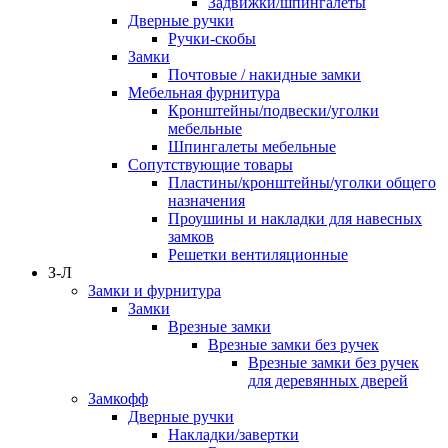
Задвижки/шпингалеты
Дверные ручки
Ручки-скобы
Замки
Почтовые / накидные замки
Мебельная фурнитура
Кронштейны/подвески/уголки
мебельные
Шпингалеты мебельные
Сопутствующие товары
Пластины/кронштейны/уголки общего
назначения
Проушины и накладки для навесных
замков
Решетки вентиляционные
З-Л
Замки и фурнитура
Замки
Врезные замки
Врезные замки без ручек
Врезные замки без ручек
для деревянных дверей
Замкофф
Дверные ручки
Накладки/завертки