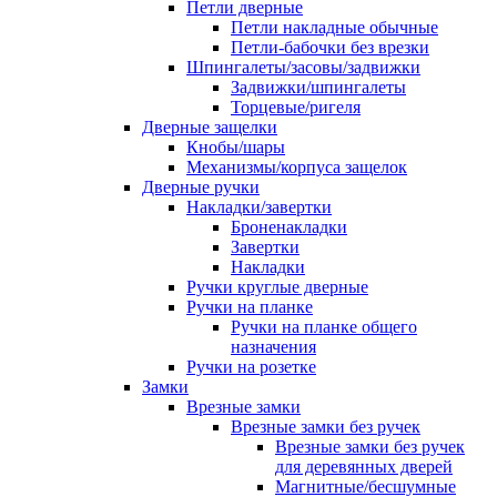
Петли дверные
Петли накладные обычные
Петли-бабочки без врезки
Шпингалеты/засовы/задвижки
Задвижки/шпингалеты
Торцевые/ригеля
Дверные защелки
Кнобы/шары
Механизмы/корпуса защелок
Дверные ручки
Накладки/завертки
Броненакладки
Завертки
Накладки
Ручки круглые дверные
Ручки на планке
Ручки на планке общего
назначения
Ручки на розетке
Замки
Врезные замки
Врезные замки без ручек
Врезные замки без ручек
для деревянных дверей
Магнитные/бесшумные