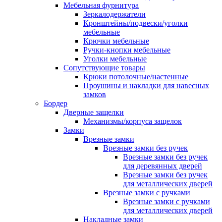
Мебельная фурнитура
Зеркалодержатели
Кронштейны/подвески/уголки
мебельные
Крючки мебельные
Ручки-кнопки мебельные
Уголки мебельные
Сопутствующие товары
Крюки потолочные/настенные
Проушины и накладки для навесных
замков
Бордер
Дверные защелки
Механизмы/корпуса защелок
Замки
Врезные замки
Врезные замки без ручек
Врезные замки без ручек
для деревянных дверей
Врезные замки без ручек
для металлических дверей
Врезные замки с ручками
Врезные замки с ручками
для металлических дверей
Накладные замки