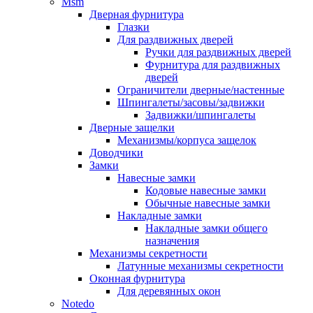
Msm
Дверная фурнитура
Глазки
Для раздвижных дверей
Ручки для раздвижных дверей
Фурнитура для раздвижных
дверей
Ограничители дверные/настенные
Шпингалеты/засовы/задвижки
Задвижки/шпингалеты
Дверные защелки
Механизмы/корпуса защелок
Доводчики
Замки
Навесные замки
Кодовые навесные замки
Обычные навесные замки
Накладные замки
Накладные замки общего
назначения
Механизмы секретности
Латунные механизмы секретности
Оконная фурнитура
Для деревянных окон
Notedo