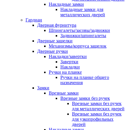
Накладные замки
Накладные замки для
металлических дверей
Гардиан
Дверная фурнитура
Шпингалеты/засовы/задвижки
Задвижки/шпингалеты
Дверные защелки
Механизмы/корпуса защелок
Дверные ручки
Накладки/завертки
Завертки
Накладки
Ручки на планке
Ручки на планке общего
назначения
Замки
Врезные замки
Врезные замки без ручек
Врезные замки без ручек
для металлических дверей
Врезные замки без ручек
для узкопрофильных
дверей
Накладные замки