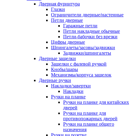
Дверная фурнитура
Глазки
Ограничители дверные/настенные
Петли дверные
Гаражные петли
Петли накладные обычные
Петли-бабочки без врезки
Цифры дверные
Шпингалеты/засовы/задвижки
Задвижки/шпингалеты
Дверные защелки
Защелки с фалевой ручкой
Кнобы/шары
Механизмы/корпуса защелок
Дверные ручки
Накладки/завертки
Накладки
Ручки на планке
Ручки на планке для китайских
дверей
Ручки на планке для
противопожарных дверей
Ручки на планке общего
назначения
Ручки на розетке