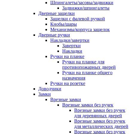
Шпингалеты/засовы/задвижки
Задвижки/шпингалеты
Дверные защелки
Защелки с фалевой ручкой
Кнобы/шары
Механизмы/корпуса защелок
Дверные ручки
Накладки/завертки
Завертки
Накладки
Ручки на планке
Ручки на планке для
противопожарных дверей
Ручки на планке общего
назначения
Ручки на розетке
Доводчики
Замки
Врезные замки
Врезные замки без ручек
Врезные замки без ручек
для деревянных дверей
Врезные замки без ручек
для металлических дверей
Врезные замки без ручек