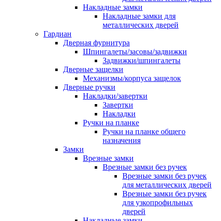
Накладные замки
Накладные замки для
металлических дверей
Гардиан
Дверная фурнитура
Шпингалеты/засовы/задвижки
Задвижки/шпингалеты
Дверные защелки
Механизмы/корпуса защелок
Дверные ручки
Накладки/завертки
Завертки
Накладки
Ручки на планке
Ручки на планке общего
назначения
Замки
Врезные замки
Врезные замки без ручек
Врезные замки без ручек
для металлических дверей
Врезные замки без ручек
для узкопрофильных
дверей
Накладные замки