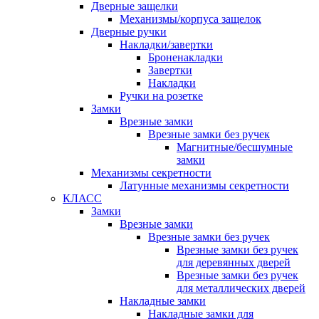
Дверные защелки
Механизмы/корпуса защелок
Дверные ручки
Накладки/завертки
Броненакладки
Завертки
Накладки
Ручки на розетке
Замки
Врезные замки
Врезные замки без ручек
Магнитные/бесшумные
замки
Механизмы секретности
Латунные механизмы секретности
КЛАСС
Замки
Врезные замки
Врезные замки без ручек
Врезные замки без ручек
для деревянных дверей
Врезные замки без ручек
для металлических дверей
Накладные замки
Накладные замки для