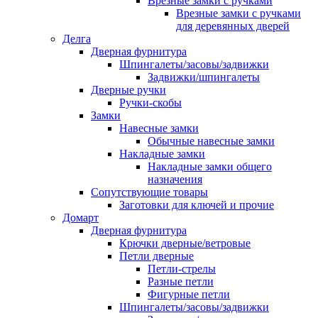
Врезные замки с ручками
Врезные замки с ручками
для деревянных дверей
Делга
Дверная фурнитура
Шпингалеты/засовы/задвижки
Задвижки/шпингалеты
Дверные ручки
Ручки-скобы
Замки
Навесные замки
Обычные навесные замки
Накладные замки
Накладные замки общего
назначения
Сопутствующие товары
Заготовки для ключей и прочие
Домарт
Дверная фурнитура
Крючки дверные/ветровые
Петли дверные
Петли-стрелы
Разные петли
Фигурные петли
Шпингалеты/засовы/задвижки