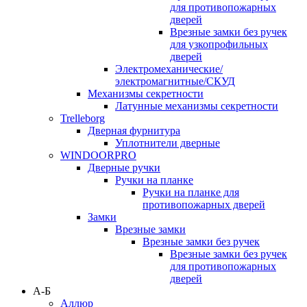
для противопожарных
дверей
Врезные замки без ручек
для узкопрофильных
дверей
Электромеханические/
электромагнитные/СКУД
Механизмы секретности
Латунные механизмы секретности
Trelleborg
Дверная фурнитура
Уплотнители дверные
WINDOORPRO
Дверные ручки
Ручки на планке
Ручки на планке для
противопожарных дверей
Замки
Врезные замки
Врезные замки без ручек
Врезные замки без ручек
для противопожарных
дверей
А-Б
Аллюр