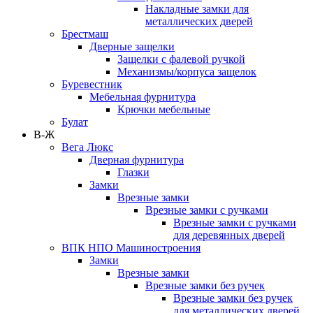
Накладные замки для
металлических дверей
Брестмаш
Дверные защелки
Защелки с фалевой ручкой
Механизмы/корпуса защелок
Буревестник
Мебельная фурнитура
Крючки мебельные
Булат
В-Ж
Вега Люкс
Дверная фурнитура
Глазки
Замки
Врезные замки
Врезные замки с ручками
Врезные замки с ручками
для деревянных дверей
ВПК НПО Машиностроения
Замки
Врезные замки
Врезные замки без ручек
Врезные замки без ручек
для металлических дверей