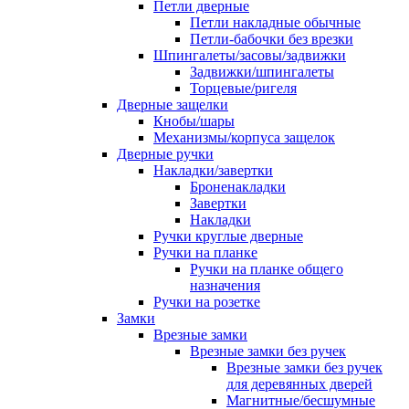
Петли дверные
Петли накладные обычные
Петли-бабочки без врезки
Шпингалеты/засовы/задвижки
Задвижки/шпингалеты
Торцевые/ригеля
Дверные защелки
Кнобы/шары
Механизмы/корпуса защелок
Дверные ручки
Накладки/завертки
Броненакладки
Завертки
Накладки
Ручки круглые дверные
Ручки на планке
Ручки на планке общего
назначения
Ручки на розетке
Замки
Врезные замки
Врезные замки без ручек
Врезные замки без ручек
для деревянных дверей
Магнитные/бесшумные