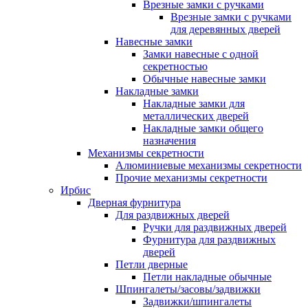
Врезные замки с ручками
Врезные замки с ручками
для деревянных дверей
Навесные замки
Замки навесные с одной
секретностью
Обычные навесные замки
Накладные замки
Накладные замки для
металлических дверей
Накладные замки общего
назначения
Механизмы секретности
Алюминиевые механизмы секретности
Прочие механизмы секретности
Ирбис
Дверная фурнитура
Для раздвижных дверей
Ручки для раздвижных дверей
Фурнитура для раздвижных
дверей
Петли дверные
Петли накладные обычные
Шпингалеты/засовы/задвижки
Задвижки/шпингалеты