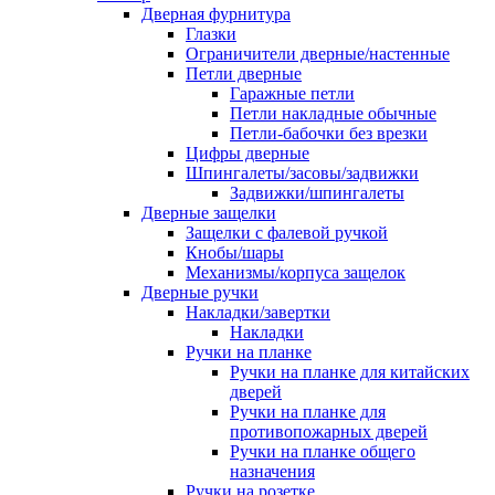
Дверная фурнитура
Глазки
Ограничители дверные/настенные
Петли дверные
Гаражные петли
Петли накладные обычные
Петли-бабочки без врезки
Цифры дверные
Шпингалеты/засовы/задвижки
Задвижки/шпингалеты
Дверные защелки
Защелки с фалевой ручкой
Кнобы/шары
Механизмы/корпуса защелок
Дверные ручки
Накладки/завертки
Накладки
Ручки на планке
Ручки на планке для китайских
дверей
Ручки на планке для
противопожарных дверей
Ручки на планке общего
назначения
Ручки на розетке