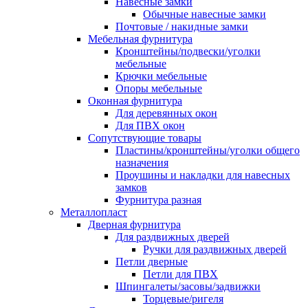
Навесные замки
Обычные навесные замки
Почтовые / накидные замки
Мебельная фурнитура
Кронштейны/подвески/уголки
мебельные
Крючки мебельные
Опоры мебельные
Оконная фурнитура
Для деревянных окон
Для ПВХ окон
Сопутствующие товары
Пластины/кронштейны/уголки общего
назначения
Проушины и накладки для навесных
замков
Фурнитура разная
Металлопласт
Дверная фурнитура
Для раздвижных дверей
Ручки для раздвижных дверей
Петли дверные
Петли для ПВХ
Шпингалеты/засовы/задвижки
Торцевые/ригеля