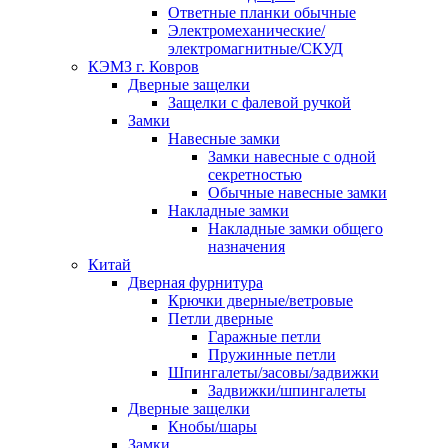
Ответные планки обычные
Электромеханические/
электромагнитные/СКУД
КЭМЗ г. Ковров
Дверные защелки
Защелки с фалевой ручкой
Замки
Навесные замки
Замки навесные с одной
секретностью
Обычные навесные замки
Накладные замки
Накладные замки общего
назначения
Китай
Дверная фурнитура
Крючки дверные/ветровые
Петли дверные
Гаражные петли
Пружинные петли
Шпингалеты/засовы/задвижки
Задвижки/шпингалеты
Дверные защелки
Кнобы/шары
Замки