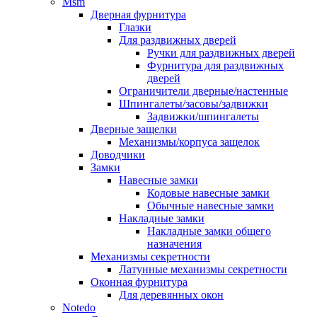
Msm
Дверная фурнитура
Глазки
Для раздвижных дверей
Ручки для раздвижных дверей
Фурнитура для раздвижных
дверей
Ограничители дверные/настенные
Шпингалеты/засовы/задвижки
Задвижки/шпингалеты
Дверные защелки
Механизмы/корпуса защелок
Доводчики
Замки
Навесные замки
Кодовые навесные замки
Обычные навесные замки
Накладные замки
Накладные замки общего
назначения
Механизмы секретности
Латунные механизмы секретности
Оконная фурнитура
Для деревянных окон
Notedo