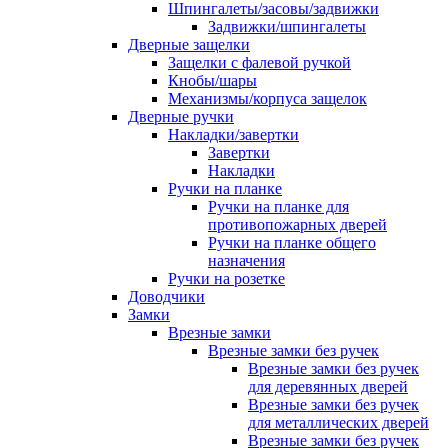
Шпингалеты/засовы/задвижки
Задвижки/шпингалеты
Дверные защелки
Защелки с фалевой ручкой
Кнобы/шары
Механизмы/корпуса защелок
Дверные ручки
Накладки/завертки
Завертки
Накладки
Ручки на планке
Ручки на планке для
противопожарных дверей
Ручки на планке общего
назначения
Ручки на розетке
Доводчики
Замки
Врезные замки
Врезные замки без ручек
Врезные замки без ручек
для деревянных дверей
Врезные замки без ручек
для металлических дверей
Врезные замки без ручек