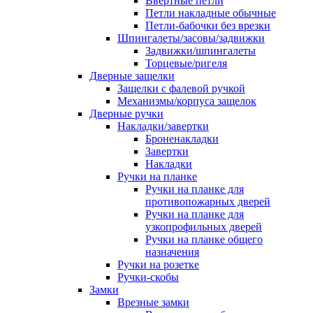
Ввертные петли
Петли накладные обычные
Петли-бабочки без врезки
Шпингалеты/засовы/задвижки
Задвижки/шпингалеты
Торцевые/ригеля
Дверные защелки
Защелки с фалевой ручкой
Механизмы/корпуса защелок
Дверные ручки
Накладки/завертки
Броненакладки
Завертки
Накладки
Ручки на планке
Ручки на планке для
противопожарных дверей
Ручки на планке для
узкопрофильных дверей
Ручки на планке общего
назначения
Ручки на розетке
Ручки-скобы
Замки
Врезные замки