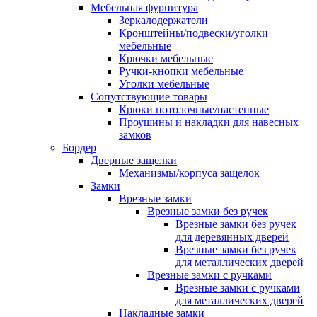
Мебельная фурнитура
Зеркалодержатели
Кронштейны/подвески/уголки
мебельные
Крючки мебельные
Ручки-кнопки мебельные
Уголки мебельные
Сопутствующие товары
Крюки потолочные/настенные
Проушины и накладки для навесных
замков
Бордер
Дверные защелки
Механизмы/корпуса защелок
Замки
Врезные замки
Врезные замки без ручек
Врезные замки без ручек
для деревянных дверей
Врезные замки без ручек
для металлических дверей
Врезные замки с ручками
Врезные замки с ручками
для металлических дверей
Накладные замки