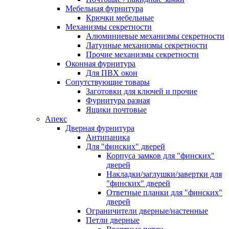
Мебельная фурнитура
Крючки мебельные
Механизмы секретности
Алюминиевые механизмы секретности
Латунные механизмы секретности
Прочие механизмы секретности
Оконная фурнитура
Для ПВХ окон
Сопутствующие товары
Заготовки для ключей и прочие
Фурнитура разная
Ящики почтовые
Апекс
Дверная фурнитура
Антипаника
Для "финских" дверей
Корпуса замков для "финских"
дверей
Накладки/заглушки/завертки для
"финских" дверей
Ответные планки для "финских"
дверей
Ограничители дверные/настенные
Петли дверные