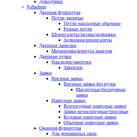
Доводчики
Palladium
Дверная фурнитура
Петли дверные
Петли накладные обычные
Разные петли
Шпингалеты/засовы/задвижки
Задвижки/шпингалеты
Дверные защелки
Механизмы/корпуса защелок
Дверные ручки
Накладки/завертки
Завертки
Замки
Врезные замки
Врезные замки без ручек
Магнитные/бесшумные
замки
Навесные замки
Всепогодные навесные замки
Замки велосипедные/тросовые
Кодовые навесные замки
Обычные навесные замки
Оконная фурнитура
Для деревянных окон