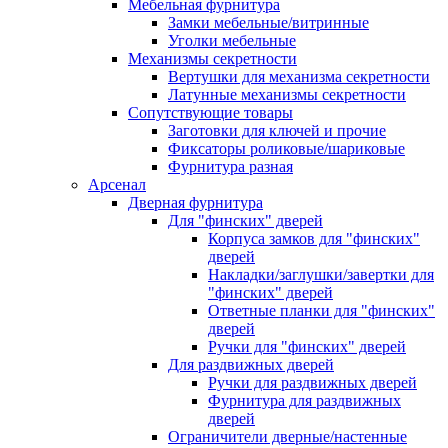
Мебельная фурнитура
Замки мебельные/витринные
Уголки мебельные
Механизмы секретности
Вертушки для механизма секретности
Латунные механизмы секретности
Сопутствующие товары
Заготовки для ключей и прочие
Фиксаторы роликовые/шариковые
Фурнитура разная
Арсенал
Дверная фурнитура
Для "финских" дверей
Корпуса замков для "финских"
дверей
Накладки/заглушки/завертки для
"финских" дверей
Ответные планки для "финских"
дверей
Ручки для "финских" дверей
Для раздвижных дверей
Ручки для раздвижных дверей
Фурнитура для раздвижных
дверей
Ограничители дверные/настенные