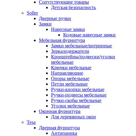
Сопутствующие товары
Детская безопасность
Soller
Дверные ручки
Замки
Навесные замки
Кодовые навесные замки
Мебельная фурнитура
Замки мебельные/витринные
Зеркалодержатели
Кронштейны/подвески/уголки
мебельные
Крючки мебельные
Направляющие
Опоры мебельные
Петли мебельные
Ручки-кнопки мебельные
Ручки-подвесы мебельные
Ручки-скобы мебельные
Уголки мебельные
Оконная фурнитура
Для деревянных окон
Tesa
Дверная фурнитура
Антипаника