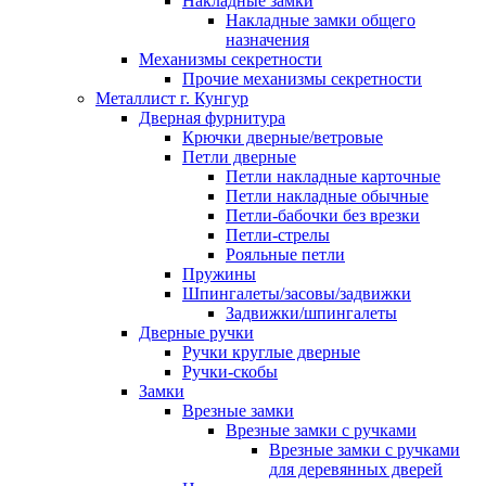
Накладные замки
Накладные замки общего
назначения
Механизмы секретности
Прочие механизмы секретности
Металлист г. Кунгур
Дверная фурнитура
Крючки дверные/ветровые
Петли дверные
Петли накладные карточные
Петли накладные обычные
Петли-бабочки без врезки
Петли-стрелы
Рояльные петли
Пружины
Шпингалеты/засовы/задвижки
Задвижки/шпингалеты
Дверные ручки
Ручки круглые дверные
Ручки-скобы
Замки
Врезные замки
Врезные замки с ручками
Врезные замки с ручками
для деревянных дверей