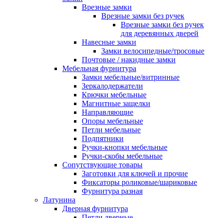
Врезные замки
Врезные замки без ручек
Врезные замки без ручек
для деревянных дверей
Навесные замки
Замки велосипедные/тросовые
Почтовые / накидные замки
Мебельная фурнитура
Замки мебельные/витринные
Зеркалодержатели
Крючки мебельные
Магнитные защелки
Направляющие
Опоры мебельные
Петли мебельные
Подпятники
Ручки-кнопки мебельные
Ручки-скобы мебельные
Сопутствующие товары
Заготовки для ключей и прочие
Фиксаторы роликовые/шариковые
Фурнитура разная
Латунина
Дверная фурнитура
Петли дверные