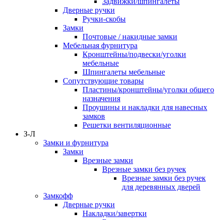
Задвижки/шпингалеты
Дверные ручки
Ручки-скобы
Замки
Почтовые / накидные замки
Мебельная фурнитура
Кронштейны/подвески/уголки
мебельные
Шпингалеты мебельные
Сопутствующие товары
Пластины/кронштейны/уголки общего
назначения
Проушины и накладки для навесных
замков
Решетки вентиляционные
З-Л
Замки и фурнитура
Замки
Врезные замки
Врезные замки без ручек
Врезные замки без ручек
для деревянных дверей
Замкофф
Дверные ручки
Накладки/завертки