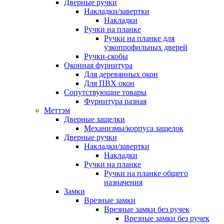
Дверные ручки
Накладки/завертки
Накладки
Ручки на планке
Ручки на планке для
узкопрофильных дверей
Ручки-скобы
Оконная фурнитура
Для деревянных окон
Для ПВХ окон
Сопутствующие товары
Фурнитура разная
Меттэм
Дверные защелки
Механизмы/корпуса защелок
Дверные ручки
Накладки/завертки
Накладки
Ручки на планке
Ручки на планке общего
назначения
Замки
Врезные замки
Врезные замки без ручек
Врезные замки без ручек