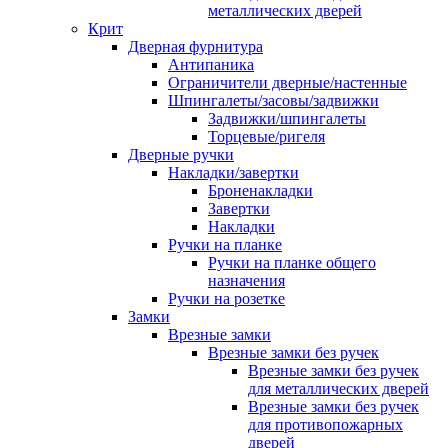
металлических дверей
Крит
Дверная фурнитура
Антипаника
Ограничители дверные/настенные
Шпингалеты/засовы/задвижки
Задвижки/шпингалеты
Торцевые/ригеля
Дверные ручки
Накладки/завертки
Броненакладки
Завертки
Накладки
Ручки на планке
Ручки на планке общего
назначения
Ручки на розетке
Замки
Врезные замки
Врезные замки без ручек
Врезные замки без ручек
для металлических дверей
Врезные замки без ручек
для противопожарных
дверей