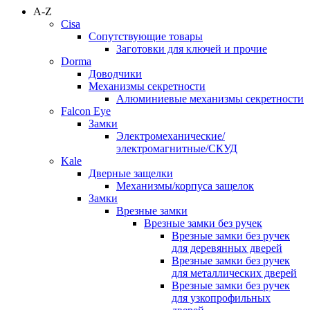
A-Z
Cisa
Сопутствующие товары
Заготовки для ключей и прочие
Dorma
Доводчики
Механизмы секретности
Алюминиевые механизмы секретности
Falcon Eye
Замки
Электромеханические/
электромагнитные/СКУД
Kale
Дверные защелки
Механизмы/корпуса защелок
Замки
Врезные замки
Врезные замки без ручек
Врезные замки без ручек
для деревянных дверей
Врезные замки без ручек
для металлических дверей
Врезные замки без ручек
для узкопрофильных