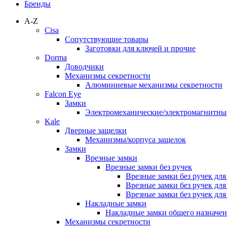
Бренды
A-Z
Cisa
Сопутствующие товары
Заготовки для ключей и прочие
Dorma
Доводчики
Механизмы секретности
Алюминиевые механизмы секретности
Falcon Eye
Замки
Электромеханические/электромагнитн
Kale
Дверные защелки
Механизмы/корпуса защелок
Замки
Врезные замки
Врезные замки без ручек
Врезные замки без ручек дл
Врезные замки без ручек дл
Врезные замки без ручек дл
Накладные замки
Накладные замки общего назначе
Механизмы секретности