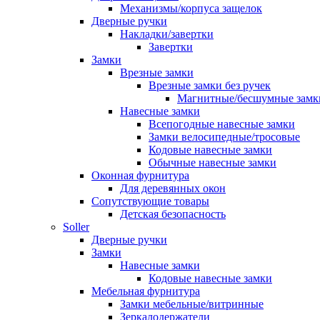
Механизмы/корпуса защелок
Дверные ручки
Накладки/завертки
Завертки
Замки
Врезные замки
Врезные замки без ручек
Магнитные/бесшумные замк
Навесные замки
Всепогодные навесные замки
Замки велосипедные/тросовые
Кодовые навесные замки
Обычные навесные замки
Оконная фурнитура
Для деревянных окон
Сопутствующие товары
Детская безопасность
Soller
Дверные ручки
Замки
Навесные замки
Кодовые навесные замки
Мебельная фурнитура
Замки мебельные/витринные
Зеркалодержатели