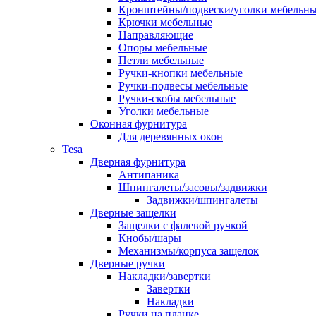
Кронштейны/подвески/уголки мебельн
Крючки мебельные
Направляющие
Опоры мебельные
Петли мебельные
Ручки-кнопки мебельные
Ручки-подвесы мебельные
Ручки-скобы мебельные
Уголки мебельные
Оконная фурнитура
Для деревянных окон
Tesa
Дверная фурнитура
Антипаника
Шпингалеты/засовы/задвижки
Задвижки/шпингалеты
Дверные защелки
Защелки с фалевой ручкой
Кнобы/шары
Механизмы/корпуса защелок
Дверные ручки
Накладки/завертки
Завертки
Накладки
Ручки на планке