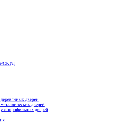
ые/СКУД
я деревянных дверей
я металлических дверей
я узкопрофильных дверей
ния