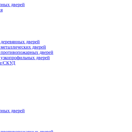
рных дверей
ия
я деревянных дверей
я металлических дверей
я противопожарных дверей
я узкопрофильных дверей
ые/СКУД
рных дверей
я противопожарных дверей