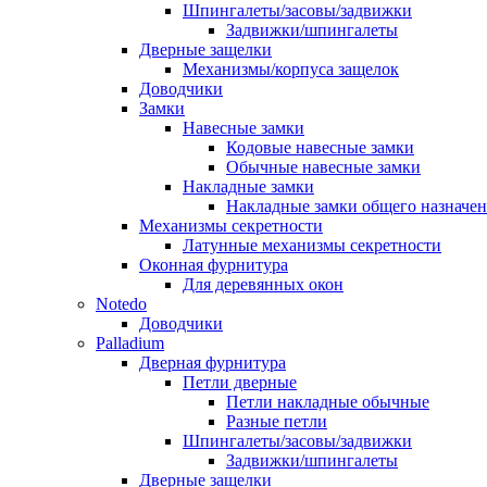
Шпингалеты/засовы/задвижки
Задвижки/шпингалеты
Дверные защелки
Механизмы/корпуса защелок
Доводчики
Замки
Навесные замки
Кодовые навесные замки
Обычные навесные замки
Накладные замки
Накладные замки общего назначе
Механизмы секретности
Латунные механизмы секретности
Оконная фурнитура
Для деревянных окон
Notedo
Доводчики
Palladium
Дверная фурнитура
Петли дверные
Петли накладные обычные
Разные петли
Шпингалеты/засовы/задвижки
Задвижки/шпингалеты
Дверные защелки