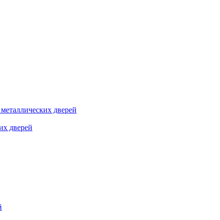
я металлических дверей
их дверей
й