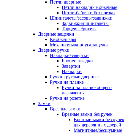
Петли дверные
Петли накладные обычные
Петли-бабочки без врезки
Шпингалеты/засовы/задвижки
Задвижки/шпингалеты
Торцевые/ригеля
Дверные защелки
Кнобы/шары
Механизмы/корпуса защелок
Дверные ручки
Накладки/завертки
Броненакладки
Завертки
Накладки
Ручки круглые дверные
Ручки на планке
Ручки на планке общего
назначения
Ручки на розетке
Замки
Врезные замки
Врезные замки без ручек
Врезные замки без ручек
для деревянных дверей
Магнитные/бесшумные