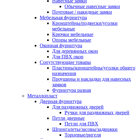
Навесные замки
Обычные навесные замки
Почтовые / накидные замки
Мебельная фурнитура
Кронштейны/подвески/уголки
мебельные
Крючки мебельные
Опоры мебельные
Оконная фурнитура
Для деревянных окон
Для ПВХ окон
Сопутствующие товары
Пластины/кронштейны/уголки общего
назначения
Проушины и накладки для навесных
замков
Фурнитура разная
Металлопласт
Дверная фурнитура
Для раздвижных дверей
Ручки для раздвижных дверей
Петли дверные
Петли для ПВХ
Шпингалеты/засовы/задвижки
Торцевые/ригеля