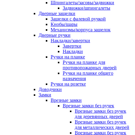
Шпингалеты/засовы/задвижки
Задвижки/шпингалеты
Дверные защелки
Защелки с фалевой ручкой
Кнобы/шары
Механизмы/корпуса защелок
Дверные ручки
Накладки/завертки
Завертки
Накладки
Ручки на планке
Ручки на планке для
противопожарных дверей
Ручки на планке общего
назначения
Ручки на розетке
Доводчики
Замки
Врезные замки
Врезные замки без ручек
Врезные замки без ручек
для деревянных дверей
Врезные замки без ручек
для металлических дверей
Врезные замки без ручек