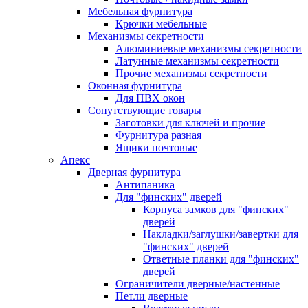
Мебельная фурнитура
Крючки мебельные
Механизмы секретности
Алюминиевые механизмы секретности
Латунные механизмы секретности
Прочие механизмы секретности
Оконная фурнитура
Для ПВХ окон
Сопутствующие товары
Заготовки для ключей и прочие
Фурнитура разная
Ящики почтовые
Апекс
Дверная фурнитура
Антипаника
Для "финских" дверей
Корпуса замков для "финских"
дверей
Накладки/заглушки/завертки для
"финских" дверей
Ответные планки для "финских"
дверей
Ограничители дверные/настенные
Петли дверные