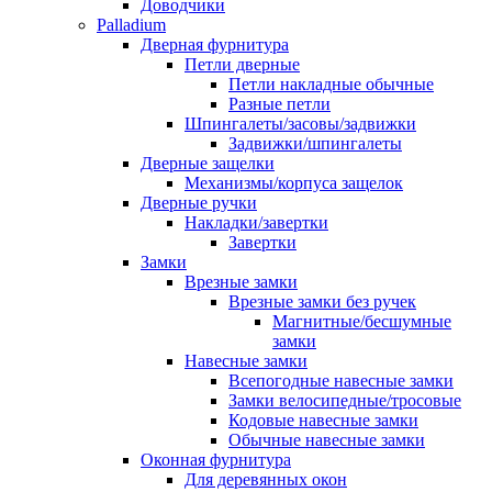
Доводчики
Palladium
Дверная фурнитура
Петли дверные
Петли накладные обычные
Разные петли
Шпингалеты/засовы/задвижки
Задвижки/шпингалеты
Дверные защелки
Механизмы/корпуса защелок
Дверные ручки
Накладки/завертки
Завертки
Замки
Врезные замки
Врезные замки без ручек
Магнитные/бесшумные
замки
Навесные замки
Всепогодные навесные замки
Замки велосипедные/тросовые
Кодовые навесные замки
Обычные навесные замки
Оконная фурнитура
Для деревянных окон