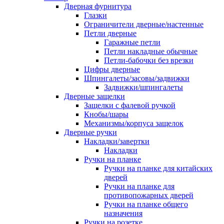
Дверная фурнитура
Глазки
Ограничители дверные/настенные
Петли дверные
Гаражные петли
Петли накладные обычные
Петли-бабочки без врезки
Цифры дверные
Шпингалеты/засовы/задвижки
Задвижки/шпингалеты
Дверные защелки
Защелки с фалевой ручкой
Кнобы/шары
Механизмы/корпуса защелок
Дверные ручки
Накладки/завертки
Накладки
Ручки на планке
Ручки на планке для китайских
дверей
Ручки на планке для
противопожарных дверей
Ручки на планке общего
назначения
Ручки на розетке