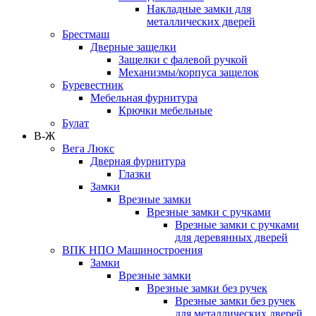
Накладные замки для
металлических дверей
Брестмаш
Дверные защелки
Защелки с фалевой ручкой
Механизмы/корпуса защелок
Буревестник
Мебельная фурнитура
Крючки мебельные
Булат
В-Ж
Вега Люкс
Дверная фурнитура
Глазки
Замки
Врезные замки
Врезные замки с ручками
Врезные замки с ручками
для деревянных дверей
ВПК НПО Машиностроения
Замки
Врезные замки
Врезные замки без ручек
Врезные замки без ручек
для металлических дверей