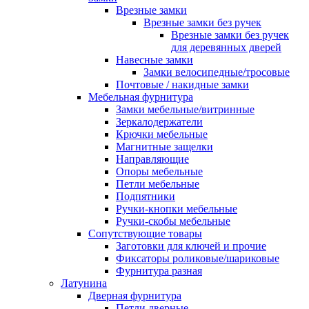
Врезные замки
Врезные замки без ручек
Врезные замки без ручек
для деревянных дверей
Навесные замки
Замки велосипедные/тросовые
Почтовые / накидные замки
Мебельная фурнитура
Замки мебельные/витринные
Зеркалодержатели
Крючки мебельные
Магнитные защелки
Направляющие
Опоры мебельные
Петли мебельные
Подпятники
Ручки-кнопки мебельные
Ручки-скобы мебельные
Сопутствующие товары
Заготовки для ключей и прочие
Фиксаторы роликовые/шариковые
Фурнитура разная
Латунина
Дверная фурнитура
Петли дверные