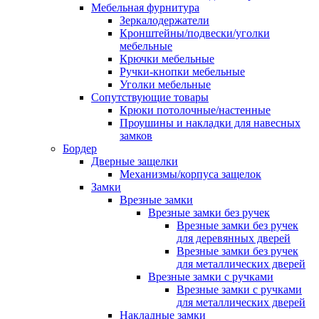
Мебельная фурнитура
Зеркалодержатели
Кронштейны/подвески/уголки
мебельные
Крючки мебельные
Ручки-кнопки мебельные
Уголки мебельные
Сопутствующие товары
Крюки потолочные/настенные
Проушины и накладки для навесных
замков
Бордер
Дверные защелки
Механизмы/корпуса защелок
Замки
Врезные замки
Врезные замки без ручек
Врезные замки без ручек
для деревянных дверей
Врезные замки без ручек
для металлических дверей
Врезные замки с ручками
Врезные замки с ручками
для металлических дверей
Накладные замки