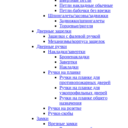
Ввертные петли
Петли накладные обычные
Петли-бабочки без врезки
Шпингалеты/засовы/задвижки
Задвижки/шпингалеты
Торцевые/ригеля
Дверные защелки
Защелки с фалевой ручкой
Механизмы/корпуса защелок
Дверные ручки
Накладки/завертки
Броненакладки
Завертки
Накладки
Ручки на планке
Ручки на планке для
противопожарных дверей
Ручки на планке для
узкопрофильных дверей
Ручки на планке общего
назначения
Ручки на розетке
Ручки-скобы
Замки
Врезные замки