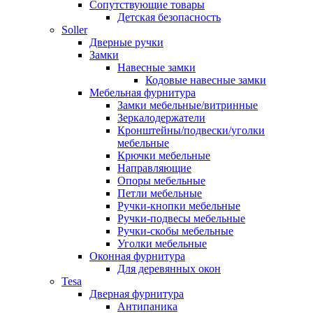
Сопутствующие товары
Детская безопасность
Soller
Дверные ручки
Замки
Навесные замки
Кодовые навесные замки
Мебельная фурнитура
Замки мебельные/витринные
Зеркалодержатели
Кронштейны/подвески/уголки
мебельные
Крючки мебельные
Направляющие
Опоры мебельные
Петли мебельные
Ручки-кнопки мебельные
Ручки-подвесы мебельные
Ручки-скобы мебельные
Уголки мебельные
Оконная фурнитура
Для деревянных окон
Tesa
Дверная фурнитура
Антипаника