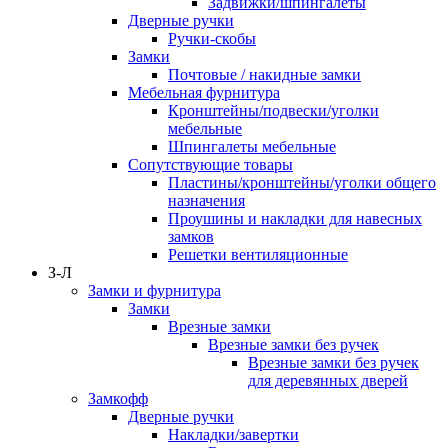
Задвижки/шпингалеты
Дверные ручки
Ручки-скобы
Замки
Почтовые / накидные замки
Мебельная фурнитура
Кронштейны/подвески/уголки
мебельные
Шпингалеты мебельные
Сопутствующие товары
Пластины/кронштейны/уголки общего
назначения
Проушины и накладки для навесных
замков
Решетки вентиляционные
З-Л
Замки и фурнитура
Замки
Врезные замки
Врезные замки без ручек
Врезные замки без ручек
для деревянных дверей
Замкофф
Дверные ручки
Накладки/завертки