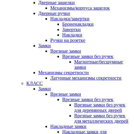
Дверные защелки
Механизмы/корпуса защелок
Дверные ручки
Накладки/завертки
Броненакладки
Завертки
Накладки
Ручки на розетке
Замки
Врезные замки
Врезные замки без ручек
Магнитные/бесшумные
замки
Механизмы секретности
Латунные механизмы секретности
КЛАСС
Замки
Врезные замки
Врезные замки без ручек
Врезные замки без ручек
для деревянных дверей
Врезные замки без ручек
для металлических дверей
Накладные замки
Накладные замки для