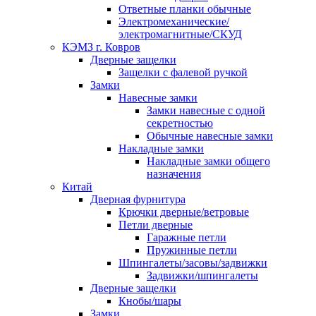
Ответные планки обычные
Электромеханические/
электромагнитные/СКУД
КЭМЗ г. Ковров
Дверные защелки
Защелки с фалевой ручкой
Замки
Навесные замки
Замки навесные с одной
секретностью
Обычные навесные замки
Накладные замки
Накладные замки общего
назначения
Китай
Дверная фурнитура
Крючки дверные/ветровые
Петли дверные
Гаражные петли
Пружинные петли
Шпингалеты/засовы/задвижки
Задвижки/шпингалеты
Дверные защелки
Кнобы/шары
Замки