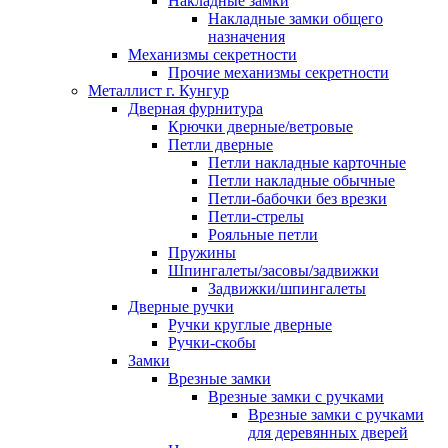
Накладные замки
Накладные замки общего
назначения
Механизмы секретности
Прочие механизмы секретности
Металлист г. Кунгур
Дверная фурнитура
Крючки дверные/ветровые
Петли дверные
Петли накладные карточные
Петли накладные обычные
Петли-бабочки без врезки
Петли-стрелы
Рояльные петли
Пружины
Шпингалеты/засовы/задвижки
Задвижки/шпингалеты
Дверные ручки
Ручки круглые дверные
Ручки-скобы
Замки
Врезные замки
Врезные замки с ручками
Врезные замки с ручками
для деревянных дверей