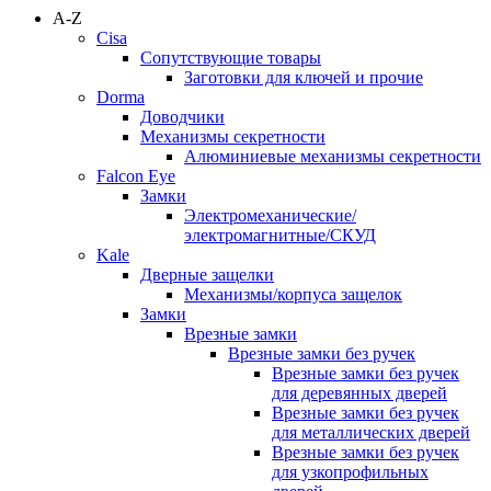
A-Z
Cisa
Сопутствующие товары
Заготовки для ключей и прочие
Dorma
Доводчики
Механизмы секретности
Алюминиевые механизмы секретности
Falcon Eye
Замки
Электромеханические/
электромагнитные/СКУД
Kale
Дверные защелки
Механизмы/корпуса защелок
Замки
Врезные замки
Врезные замки без ручек
Врезные замки без ручек
для деревянных дверей
Врезные замки без ручек
для металлических дверей
Врезные замки без ручек
для узкопрофильных