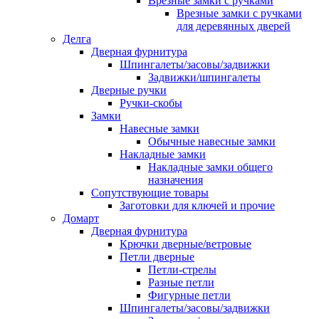
Врезные замки с ручками
Врезные замки с ручками
для деревянных дверей
Делга
Дверная фурнитура
Шпингалеты/засовы/задвижки
Задвижки/шпингалеты
Дверные ручки
Ручки-скобы
Замки
Навесные замки
Обычные навесные замки
Накладные замки
Накладные замки общего
назначения
Сопутствующие товары
Заготовки для ключей и прочие
Домарт
Дверная фурнитура
Крючки дверные/ветровые
Петли дверные
Петли-стрелы
Разные петли
Фигурные петли
Шпингалеты/засовы/задвижки