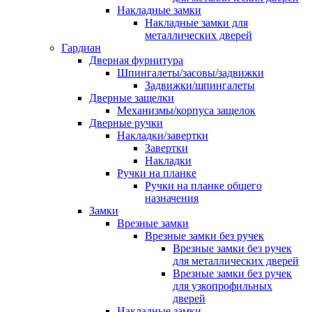
Накладные замки
Накладные замки для
металлических дверей
Гардиан
Дверная фурнитура
Шпингалеты/засовы/задвижки
Задвижки/шпингалеты
Дверные защелки
Механизмы/корпуса защелок
Дверные ручки
Накладки/завертки
Завертки
Накладки
Ручки на планке
Ручки на планке общего
назначения
Замки
Врезные замки
Врезные замки без ручек
Врезные замки без ручек
для металлических дверей
Врезные замки без ручек
для узкопрофильных
дверей
Накладные замки