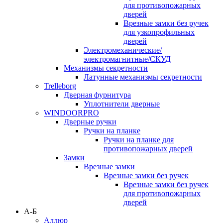
для противопожарных
дверей
Врезные замки без ручек
для узкопрофильных
дверей
Электромеханические/
электромагнитные/СКУД
Механизмы секретности
Латунные механизмы секретности
Trelleborg
Дверная фурнитура
Уплотнители дверные
WINDOORPRO
Дверные ручки
Ручки на планке
Ручки на планке для
противопожарных дверей
Замки
Врезные замки
Врезные замки без ручек
Врезные замки без ручек
для противопожарных
дверей
А-Б
Аллюр