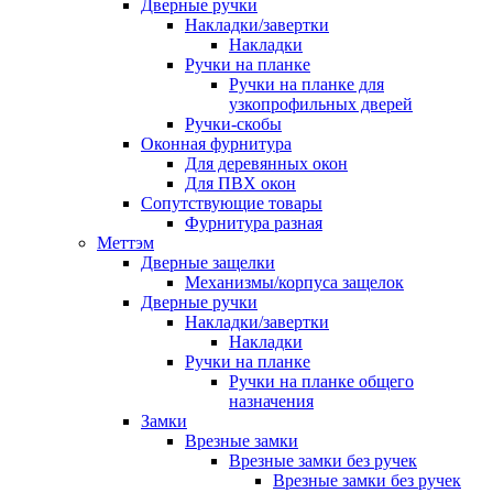
Дверные ручки
Накладки/завертки
Накладки
Ручки на планке
Ручки на планке для
узкопрофильных дверей
Ручки-скобы
Оконная фурнитура
Для деревянных окон
Для ПВХ окон
Сопутствующие товары
Фурнитура разная
Меттэм
Дверные защелки
Механизмы/корпуса защелок
Дверные ручки
Накладки/завертки
Накладки
Ручки на планке
Ручки на планке общего
назначения
Замки
Врезные замки
Врезные замки без ручек
Врезные замки без ручек