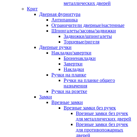
металлических дверей
Крит
Дверная фурнитура
Антипаника
Ограничители дверные/настенные
Шпингалеты/засовы/задвижки
Задвижки/шпингалеты
Торцевые/ригеля
Дверные ручки
Накладки/завертки
Броненакладки
Завертки
Накладки
Ручки на планке
Ручки на планке общего
назначения
Ручки на розетке
Замки
Врезные замки
Врезные замки без ручек
Врезные замки без ручек
для металлических дверей
Врезные замки без ручек
для противопожарных
дверей