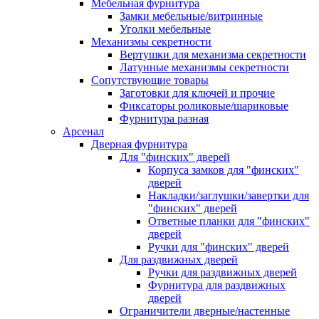
Мебельная фурнитура
Замки мебельные/витринные
Уголки мебельные
Механизмы секретности
Вертушки для механизма секретности
Латунные механизмы секретности
Сопутствующие товары
Заготовки для ключей и прочие
Фиксаторы роликовые/шариковые
Фурнитура разная
Арсенал
Дверная фурнитура
Для "финских" дверей
Корпуса замков для "финских"
дверей
Накладки/заглушки/завертки для
"финских" дверей
Ответные планки для "финских"
дверей
Ручки для "финских" дверей
Для раздвижных дверей
Ручки для раздвижных дверей
Фурнитура для раздвижных
дверей
Ограничители дверные/настенные