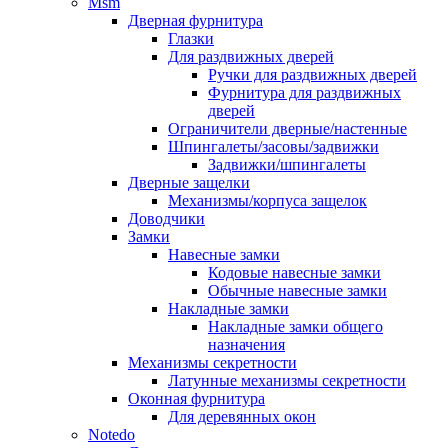
Msm
Дверная фурнитура
Глазки
Для раздвижных дверей
Ручки для раздвижных дверей
Фурнитура для раздвижных
дверей
Ограничители дверные/настенные
Шпингалеты/засовы/задвижки
Задвижки/шпингалеты
Дверные защелки
Механизмы/корпуса защелок
Доводчики
Замки
Навесные замки
Кодовые навесные замки
Обычные навесные замки
Накладные замки
Накладные замки общего
назначения
Механизмы секретности
Латунные механизмы секретности
Оконная фурнитура
Для деревянных окон
Notedo