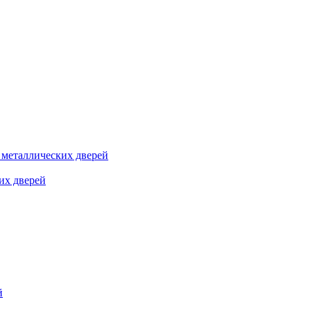
я металлических дверей
их дверей
й