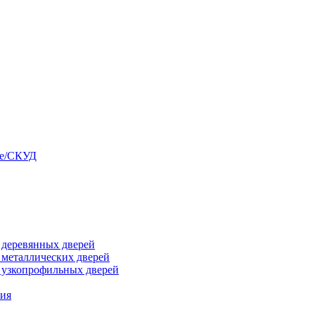
ые/СКУД
я деревянных дверей
я металлических дверей
я узкопрофильных дверей
ния