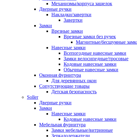
Механизмы/корпуса защелок
Дверные ручки
Накладки/завертки
Завертки
Замки
Врезные замки
Врезные замки без ручек
Магнитные/бесшумные замк
Навесные замки
Всепогодные навесные замки
Замки велосипедные/тросовые
Кодовые навесные замки
Обычные навесные замки
Оконная фурнитура
Для деревянных окон
Сопутствующие товары
Детская безопасность
Soller
Дверные ручки
Замки
Навесные замки
Кодовые навесные замки
Мебельная фурнитура
Замки мебельные/витринные
Зеркалодержатели