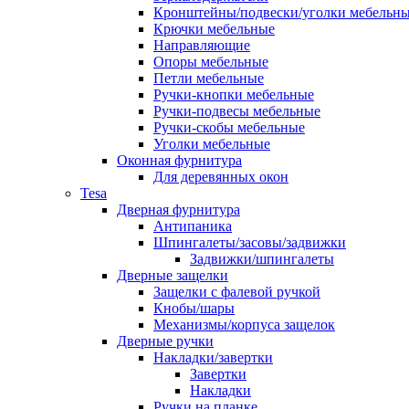
Кронштейны/подвески/уголки мебельн
Крючки мебельные
Направляющие
Опоры мебельные
Петли мебельные
Ручки-кнопки мебельные
Ручки-подвесы мебельные
Ручки-скобы мебельные
Уголки мебельные
Оконная фурнитура
Для деревянных окон
Tesa
Дверная фурнитура
Антипаника
Шпингалеты/засовы/задвижки
Задвижки/шпингалеты
Дверные защелки
Защелки с фалевой ручкой
Кнобы/шары
Механизмы/корпуса защелок
Дверные ручки
Накладки/завертки
Завертки
Накладки
Ручки на планке