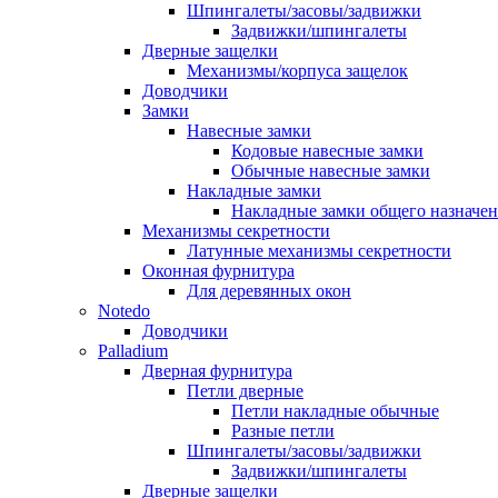
Шпингалеты/засовы/задвижки
Задвижки/шпингалеты
Дверные защелки
Механизмы/корпуса защелок
Доводчики
Замки
Навесные замки
Кодовые навесные замки
Обычные навесные замки
Накладные замки
Накладные замки общего назначе
Механизмы секретности
Латунные механизмы секретности
Оконная фурнитура
Для деревянных окон
Notedo
Доводчики
Palladium
Дверная фурнитура
Петли дверные
Петли накладные обычные
Разные петли
Шпингалеты/засовы/задвижки
Задвижки/шпингалеты
Дверные защелки