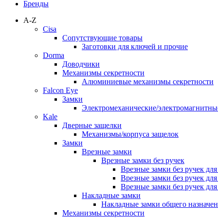
Бренды
A-Z
Cisa
Сопутствующие товары
Заготовки для ключей и прочие
Dorma
Доводчики
Механизмы секретности
Алюминиевые механизмы секретности
Falcon Eye
Замки
Электромеханические/электромагнитн
Kale
Дверные защелки
Механизмы/корпуса защелок
Замки
Врезные замки
Врезные замки без ручек
Врезные замки без ручек дл
Врезные замки без ручек дл
Врезные замки без ручек дл
Накладные замки
Накладные замки общего назначе
Механизмы секретности