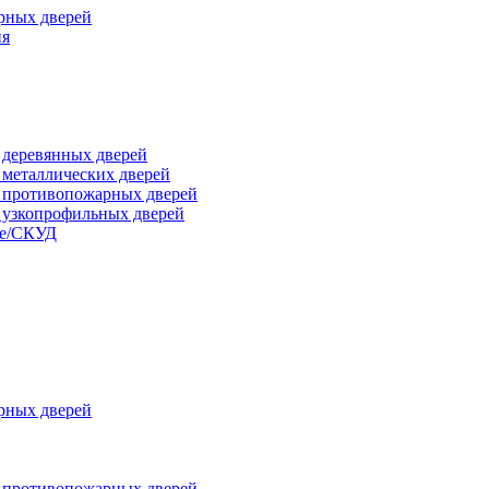
рных дверей
ия
я деревянных дверей
я металлических дверей
я противопожарных дверей
я узкопрофильных дверей
ые/СКУД
рных дверей
я противопожарных дверей