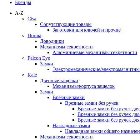
Бренды
A-Z
Cisa
Сопутствующие товары
Заготовки для ключей и прочие
Dorma
Доводчики
Механизмы секретности
Алюминиевые механизмы секретности
Falcon Eye
Замки
Электромеханические/электромагнитн
Kale
Дверные защелки
Механизмы/корпуса защелок
Замки
Врезные замки
Врезные замки без ручек
Врезные замки без ручек дл
Врезные замки без ручек дл
Врезные замки без ручек дл
Накладные замки
Накладные замки общего назначе
Механизмы секретности