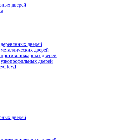
рных дверей
ия
я деревянных дверей
я металлических дверей
я противопожарных дверей
я узкопрофильных дверей
ые/СКУД
рных дверей
я противопожарных дверей