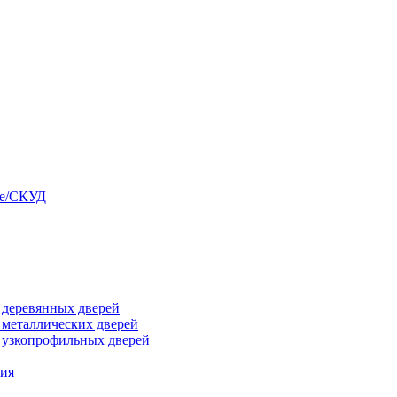
ые/СКУД
я деревянных дверей
я металлических дверей
я узкопрофильных дверей
ния