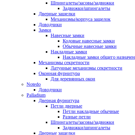
Шпингалеты/засовы/задвижки
Задвижки/шпингалеты
Дверные защелки
Механизмы/корпуса защелок
Доводчики
Замки
Навесные замки
Кодовые навесные замки
Обычные навесные замки
Накладные замки
Накладные замки общего назначе
Механизмы секретности
Латунные механизмы секретности
Оконная фурнитура
Для деревянных окон
Notedo
Доводчики
Palladium
Дверная фурнитура
Петли дверные
Петли накладные обычные
Разные петли
Шпингалеты/засовы/задвижки
Задвижки/шпингалеты
Дверные защелки