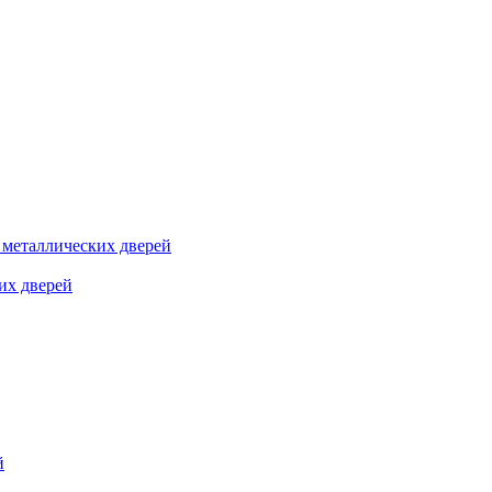
я металлических дверей
их дверей
й