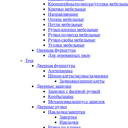
Кронштейны/подвески/уголки мебельн
Крючки мебельные
Направляющие
Опоры мебельные
Петли мебельные
Ручки-кнопки мебельные
Ручки-подвесы мебельные
Ручки-скобы мебельные
Уголки мебельные
Оконная фурнитура
Для деревянных окон
Tesa
Дверная фурнитура
Антипаника
Шпингалеты/засовы/задвижки
Задвижки/шпингалеты
Дверные защелки
Защелки с фалевой ручкой
Кнобы/шары
Механизмы/корпуса защелок
Дверные ручки
Накладки/завертки
Завертки
Накладки
Ручки на планке