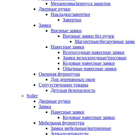
Механизмы/корпуса защелок
Дверные ручки
Накладки/завертки
Завертки
Замки
Врезные замки
Врезные замки без ручек
Магнитные/бесшумные замк
Навесные замки
Всепогодные навесные замки
Замки велосипедные/тросовые
Кодовые навесные замки
Обычные навесные замки
Оконная фурнитура
Для деревянных окон
Сопутствующие товары
Детская безопасность
Soller
Дверные ручки
Замки
Навесные замки
Кодовые навесные замки
Мебельная фурнитура
Замки мебельные/витринные
Зеркалодержатели