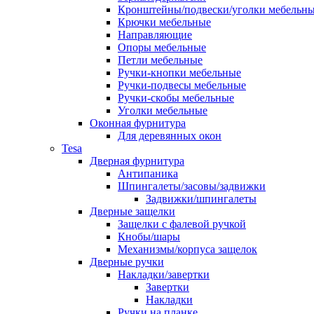
Кронштейны/подвески/уголки мебельн
Крючки мебельные
Направляющие
Опоры мебельные
Петли мебельные
Ручки-кнопки мебельные
Ручки-подвесы мебельные
Ручки-скобы мебельные
Уголки мебельные
Оконная фурнитура
Для деревянных окон
Tesa
Дверная фурнитура
Антипаника
Шпингалеты/засовы/задвижки
Задвижки/шпингалеты
Дверные защелки
Защелки с фалевой ручкой
Кнобы/шары
Механизмы/корпуса защелок
Дверные ручки
Накладки/завертки
Завертки
Накладки
Ручки на планке