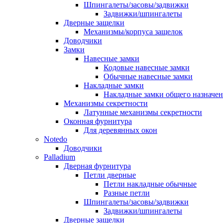
Шпингалеты/засовы/задвижки
Задвижки/шпингалеты
Дверные защелки
Механизмы/корпуса защелок
Доводчики
Замки
Навесные замки
Кодовые навесные замки
Обычные навесные замки
Накладные замки
Накладные замки общего назначе
Механизмы секретности
Латунные механизмы секретности
Оконная фурнитура
Для деревянных окон
Notedo
Доводчики
Palladium
Дверная фурнитура
Петли дверные
Петли накладные обычные
Разные петли
Шпингалеты/засовы/задвижки
Задвижки/шпингалеты
Дверные защелки