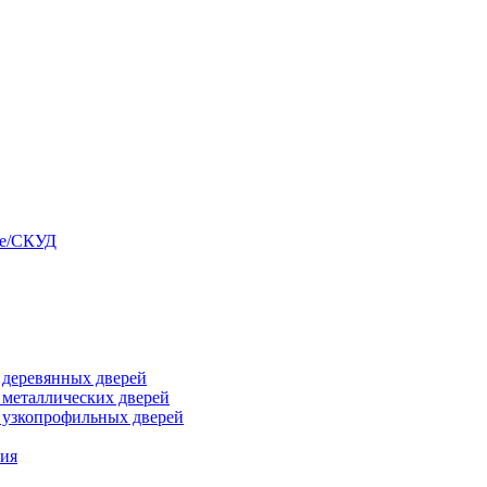
ые/СКУД
я деревянных дверей
я металлических дверей
я узкопрофильных дверей
ния