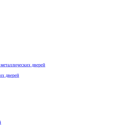
я металлических дверей
их дверей
й