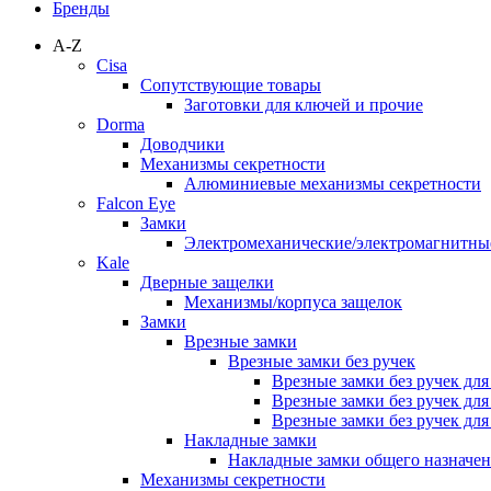
Бренды
A-Z
Cisa
Сопутствующие товары
Заготовки для ключей и прочие
Dorma
Доводчики
Механизмы секретности
Алюминиевые механизмы секретности
Falcon Eye
Замки
Электромеханические/электромагнитн
Kale
Дверные защелки
Механизмы/корпуса защелок
Замки
Врезные замки
Врезные замки без ручек
Врезные замки без ручек дл
Врезные замки без ручек дл
Врезные замки без ручек дл
Накладные замки
Накладные замки общего назначе
Механизмы секретности