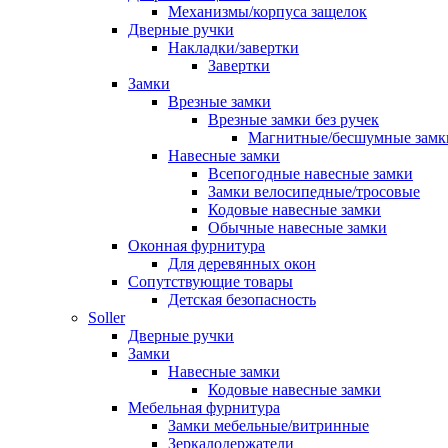
Механизмы/корпуса защелок
Дверные ручки
Накладки/завертки
Завертки
Замки
Врезные замки
Врезные замки без ручек
Магнитные/бесшумные замк
Навесные замки
Всепогодные навесные замки
Замки велосипедные/тросовые
Кодовые навесные замки
Обычные навесные замки
Оконная фурнитура
Для деревянных окон
Сопутствующие товары
Детская безопасность
Soller
Дверные ручки
Замки
Навесные замки
Кодовые навесные замки
Мебельная фурнитура
Замки мебельные/витринные
Зеркалодержатели