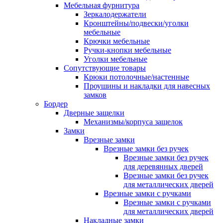
Мебельная фурнитура
Зеркалодержатели
Кронштейны/подвески/уголки
мебельные
Крючки мебельные
Ручки-кнопки мебельные
Уголки мебельные
Сопутствующие товары
Крюки потолочные/настенные
Проушины и накладки для навесных
замков
Бордер
Дверные защелки
Механизмы/корпуса защелок
Замки
Врезные замки
Врезные замки без ручек
Врезные замки без ручек
для деревянных дверей
Врезные замки без ручек
для металлических дверей
Врезные замки с ручками
Врезные замки с ручками
для металлических дверей
Накладные замки