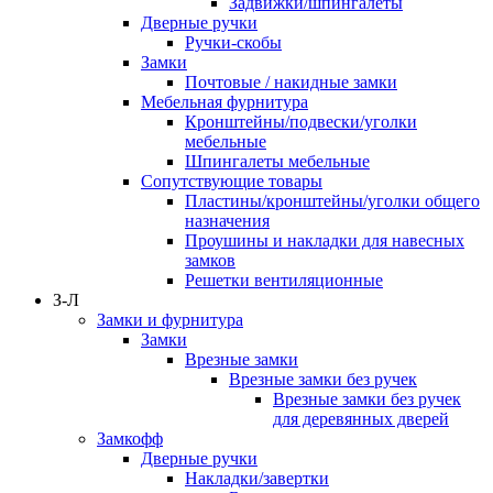
Задвижки/шпингалеты
Дверные ручки
Ручки-скобы
Замки
Почтовые / накидные замки
Мебельная фурнитура
Кронштейны/подвески/уголки
мебельные
Шпингалеты мебельные
Сопутствующие товары
Пластины/кронштейны/уголки общего
назначения
Проушины и накладки для навесных
замков
Решетки вентиляционные
З-Л
Замки и фурнитура
Замки
Врезные замки
Врезные замки без ручек
Врезные замки без ручек
для деревянных дверей
Замкофф
Дверные ручки
Накладки/завертки