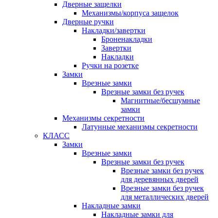
Дверные защелки
Механизмы/корпуса защелок
Дверные ручки
Накладки/завертки
Броненакладки
Завертки
Накладки
Ручки на розетке
Замки
Врезные замки
Врезные замки без ручек
Магнитные/бесшумные
замки
Механизмы секретности
Латунные механизмы секретности
КЛАСС
Замки
Врезные замки
Врезные замки без ручек
Врезные замки без ручек
для деревянных дверей
Врезные замки без ручек
для металлических дверей
Накладные замки
Накладные замки для