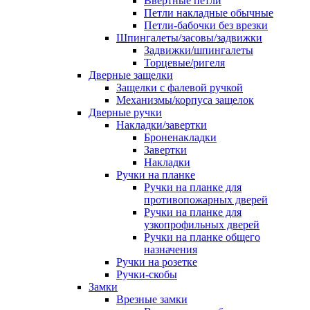
Ввертные петли
Петли накладные обычные
Петли-бабочки без врезки
Шпингалеты/засовы/задвижки
Задвижки/шпингалеты
Торцевые/ригеля
Дверные защелки
Защелки с фалевой ручкой
Механизмы/корпуса защелок
Дверные ручки
Накладки/завертки
Броненакладки
Завертки
Накладки
Ручки на планке
Ручки на планке для
противопожарных дверей
Ручки на планке для
узкопрофильных дверей
Ручки на планке общего
назначения
Ручки на розетке
Ручки-скобы
Замки
Врезные замки