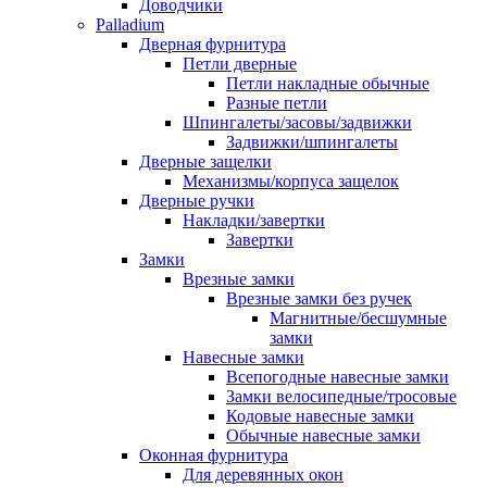
Доводчики
Palladium
Дверная фурнитура
Петли дверные
Петли накладные обычные
Разные петли
Шпингалеты/засовы/задвижки
Задвижки/шпингалеты
Дверные защелки
Механизмы/корпуса защелок
Дверные ручки
Накладки/завертки
Завертки
Замки
Врезные замки
Врезные замки без ручек
Магнитные/бесшумные
замки
Навесные замки
Всепогодные навесные замки
Замки велосипедные/тросовые
Кодовые навесные замки
Обычные навесные замки
Оконная фурнитура
Для деревянных окон