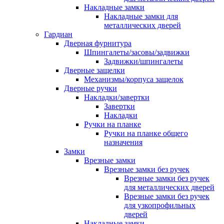
Накладные замки
Накладные замки для
металлических дверей
Гардиан
Дверная фурнитура
Шпингалеты/засовы/задвижки
Задвижки/шпингалеты
Дверные защелки
Механизмы/корпуса защелок
Дверные ручки
Накладки/завертки
Завертки
Накладки
Ручки на планке
Ручки на планке общего
назначения
Замки
Врезные замки
Врезные замки без ручек
Врезные замки без ручек
для металлических дверей
Врезные замки без ручек
для узкопрофильных
дверей
Накладные замки