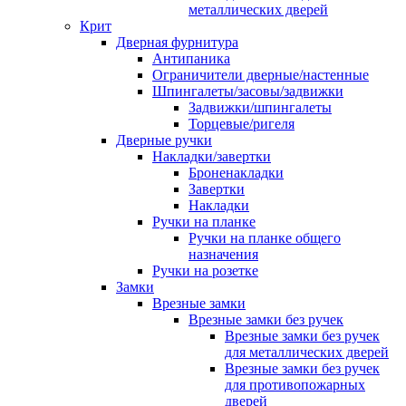
металлических дверей
Крит
Дверная фурнитура
Антипаника
Ограничители дверные/настенные
Шпингалеты/засовы/задвижки
Задвижки/шпингалеты
Торцевые/ригеля
Дверные ручки
Накладки/завертки
Броненакладки
Завертки
Накладки
Ручки на планке
Ручки на планке общего
назначения
Ручки на розетке
Замки
Врезные замки
Врезные замки без ручек
Врезные замки без ручек
для металлических дверей
Врезные замки без ручек
для противопожарных
дверей