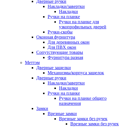
Дверные ручки
Накладки/завертки
Накладки
Ручки на планке
Ручки на планке для
узкопрофильных дверей
Ручки-скобы
Оконная фурнитура
Для деревянных окон
Для ПВХ окон
Сопутствующие товары
Фурнитура разная
Меттэм
Дверные защелки
Механизмы/корпуса защелок
Дверные ручки
Накладки/завертки
Накладки
Ручки на планке
Ручки на планке общего
назначения
Замки
Врезные замки
Врезные замки без ручек
Врезные замки без ручек