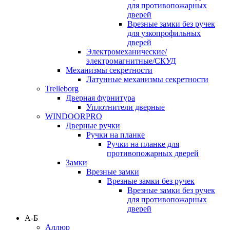
для противопожарных
дверей
Врезные замки без ручек
для узкопрофильных
дверей
Электромеханические/
электромагнитные/СКУД
Механизмы секретности
Латунные механизмы секретности
Trelleborg
Дверная фурнитура
Уплотнители дверные
WINDOORPRO
Дверные ручки
Ручки на планке
Ручки на планке для
противопожарных дверей
Замки
Врезные замки
Врезные замки без ручек
Врезные замки без ручек
для противопожарных
дверей
А-Б
Аллюр