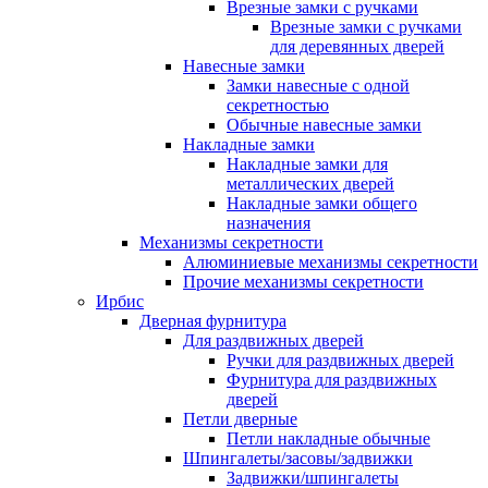
Врезные замки с ручками
Врезные замки с ручками
для деревянных дверей
Навесные замки
Замки навесные с одной
секретностью
Обычные навесные замки
Накладные замки
Накладные замки для
металлических дверей
Накладные замки общего
назначения
Механизмы секретности
Алюминиевые механизмы секретности
Прочие механизмы секретности
Ирбис
Дверная фурнитура
Для раздвижных дверей
Ручки для раздвижных дверей
Фурнитура для раздвижных
дверей
Петли дверные
Петли накладные обычные
Шпингалеты/засовы/задвижки
Задвижки/шпингалеты