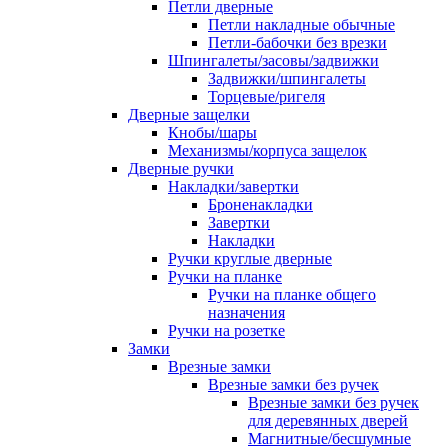
Петли дверные
Петли накладные обычные
Петли-бабочки без врезки
Шпингалеты/засовы/задвижки
Задвижки/шпингалеты
Торцевые/ригеля
Дверные защелки
Кнобы/шары
Механизмы/корпуса защелок
Дверные ручки
Накладки/завертки
Броненакладки
Завертки
Накладки
Ручки круглые дверные
Ручки на планке
Ручки на планке общего
назначения
Ручки на розетке
Замки
Врезные замки
Врезные замки без ручек
Врезные замки без ручек
для деревянных дверей
Магнитные/бесшумные