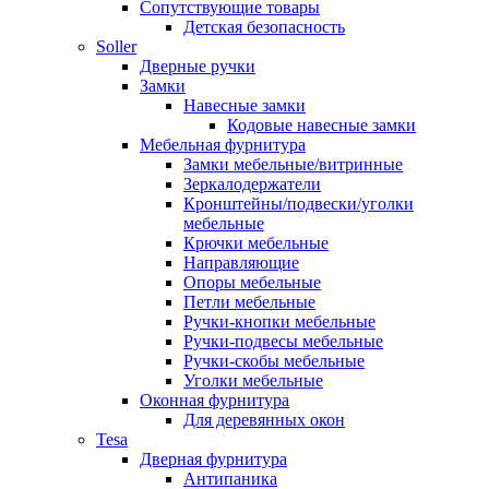
Сопутствующие товары
Детская безопасность
Soller
Дверные ручки
Замки
Навесные замки
Кодовые навесные замки
Мебельная фурнитура
Замки мебельные/витринные
Зеркалодержатели
Кронштейны/подвески/уголки
мебельные
Крючки мебельные
Направляющие
Опоры мебельные
Петли мебельные
Ручки-кнопки мебельные
Ручки-подвесы мебельные
Ручки-скобы мебельные
Уголки мебельные
Оконная фурнитура
Для деревянных окон
Tesa
Дверная фурнитура
Антипаника