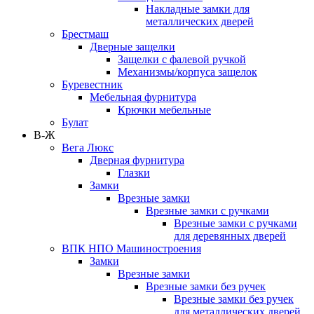
Накладные замки для
металлических дверей
Брестмаш
Дверные защелки
Защелки с фалевой ручкой
Механизмы/корпуса защелок
Буревестник
Мебельная фурнитура
Крючки мебельные
Булат
В-Ж
Вега Люкс
Дверная фурнитура
Глазки
Замки
Врезные замки
Врезные замки с ручками
Врезные замки с ручками
для деревянных дверей
ВПК НПО Машиностроения
Замки
Врезные замки
Врезные замки без ручек
Врезные замки без ручек
для металлических дверей