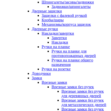
Шпингалеты/засовы/задвижки
Задвижки/шпингалеты
Дверные защелки
Защелки с фалевой ручкой
Кнобы/шары
Механизмы/корпуса защелок
Дверные ручки
Накладки/завертки
Завертки
Накладки
Ручки на планке
Ручки на планке для
противопожарных дверей
Ручки на планке общего
назначения
Ручки на розетке
Доводчики
Замки
Врезные замки
Врезные замки без ручек
Врезные замки без ручек
для деревянных дверей
Врезные замки без ручек
для металлических дверей
Врезные замки без ручек