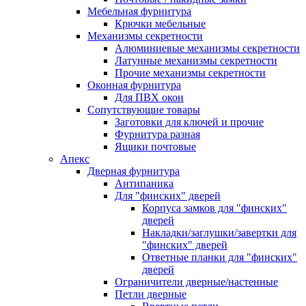
Мебельная фурнитура
Крючки мебельные
Механизмы секретности
Алюминиевые механизмы секретности
Латунные механизмы секретности
Прочие механизмы секретности
Оконная фурнитура
Для ПВХ окон
Сопутствующие товары
Заготовки для ключей и прочие
Фурнитура разная
Ящики почтовые
Апекс
Дверная фурнитура
Антипаника
Для "финских" дверей
Корпуса замков для "финских"
дверей
Накладки/заглушки/завертки для
"финских" дверей
Ответные планки для "финских"
дверей
Ограничители дверные/настенные
Петли дверные