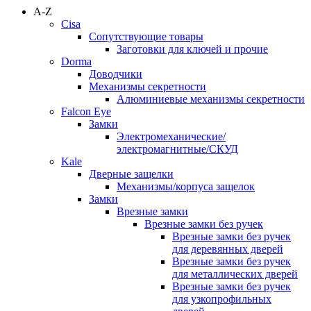
A-Z
Cisa
Сопутствующие товары
Заготовки для ключей и прочие
Dorma
Доводчики
Механизмы секретности
Алюминиевые механизмы секретности
Falcon Eye
Замки
Электромеханические/
электромагнитные/СКУД
Kale
Дверные защелки
Механизмы/корпуса защелок
Замки
Врезные замки
Врезные замки без ручек
Врезные замки без ручек
для деревянных дверей
Врезные замки без ручек
для металлических дверей
Врезные замки без ручек
для узкопрофильных