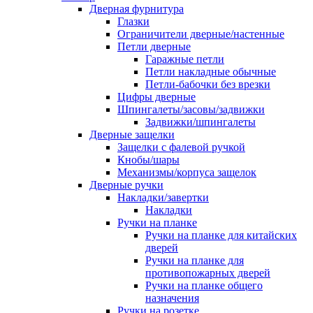
Дверная фурнитура
Глазки
Ограничители дверные/настенные
Петли дверные
Гаражные петли
Петли накладные обычные
Петли-бабочки без врезки
Цифры дверные
Шпингалеты/засовы/задвижки
Задвижки/шпингалеты
Дверные защелки
Защелки с фалевой ручкой
Кнобы/шары
Механизмы/корпуса защелок
Дверные ручки
Накладки/завертки
Накладки
Ручки на планке
Ручки на планке для китайских
дверей
Ручки на планке для
противопожарных дверей
Ручки на планке общего
назначения
Ручки на розетке