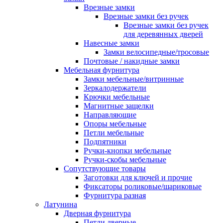
Врезные замки
Врезные замки без ручек
Врезные замки без ручек
для деревянных дверей
Навесные замки
Замки велосипедные/тросовые
Почтовые / накидные замки
Мебельная фурнитура
Замки мебельные/витринные
Зеркалодержатели
Крючки мебельные
Магнитные защелки
Направляющие
Опоры мебельные
Петли мебельные
Подпятники
Ручки-кнопки мебельные
Ручки-скобы мебельные
Сопутствующие товары
Заготовки для ключей и прочие
Фиксаторы роликовые/шариковые
Фурнитура разная
Латунина
Дверная фурнитура
Петли дверные