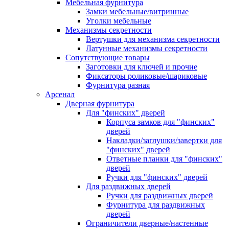
Мебельная фурнитура
Замки мебельные/витринные
Уголки мебельные
Механизмы секретности
Вертушки для механизма секретности
Латунные механизмы секретности
Сопутствующие товары
Заготовки для ключей и прочие
Фиксаторы роликовые/шариковые
Фурнитура разная
Арсенал
Дверная фурнитура
Для "финских" дверей
Корпуса замков для "финских"
дверей
Накладки/заглушки/завертки для
"финских" дверей
Ответные планки для "финских"
дверей
Ручки для "финских" дверей
Для раздвижных дверей
Ручки для раздвижных дверей
Фурнитура для раздвижных
дверей
Ограничители дверные/настенные