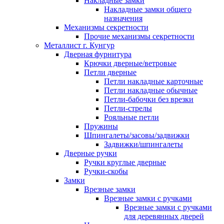
Накладные замки
Накладные замки общего
назначения
Механизмы секретности
Прочие механизмы секретности
Металлист г. Кунгур
Дверная фурнитура
Крючки дверные/ветровые
Петли дверные
Петли накладные карточные
Петли накладные обычные
Петли-бабочки без врезки
Петли-стрелы
Рояльные петли
Пружины
Шпингалеты/засовы/задвижки
Задвижки/шпингалеты
Дверные ручки
Ручки круглые дверные
Ручки-скобы
Замки
Врезные замки
Врезные замки с ручками
Врезные замки с ручками
для деревянных дверей