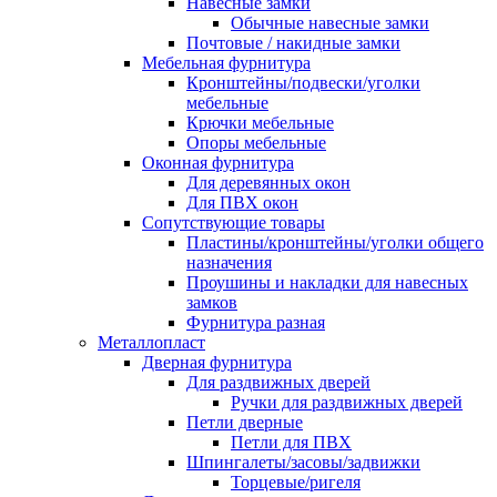
Навесные замки
Обычные навесные замки
Почтовые / накидные замки
Мебельная фурнитура
Кронштейны/подвески/уголки
мебельные
Крючки мебельные
Опоры мебельные
Оконная фурнитура
Для деревянных окон
Для ПВХ окон
Сопутствующие товары
Пластины/кронштейны/уголки общего
назначения
Проушины и накладки для навесных
замков
Фурнитура разная
Металлопласт
Дверная фурнитура
Для раздвижных дверей
Ручки для раздвижных дверей
Петли дверные
Петли для ПВХ
Шпингалеты/засовы/задвижки
Торцевые/ригеля