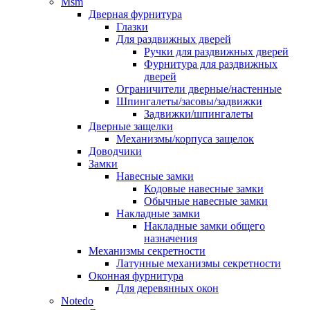
Msm
Дверная фурнитура
Глазки
Для раздвижных дверей
Ручки для раздвижных дверей
Фурнитура для раздвижных
дверей
Ограничители дверные/настенные
Шпингалеты/засовы/задвижки
Задвижки/шпингалеты
Дверные защелки
Механизмы/корпуса защелок
Доводчики
Замки
Навесные замки
Кодовые навесные замки
Обычные навесные замки
Накладные замки
Накладные замки общего
назначения
Механизмы секретности
Латунные механизмы секретности
Оконная фурнитура
Для деревянных окон
Notedo