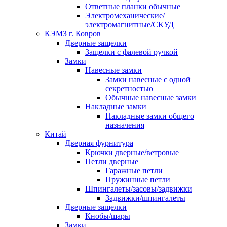
Ответные планки обычные
Электромеханические/
электромагнитные/СКУД
КЭМЗ г. Ковров
Дверные защелки
Защелки с фалевой ручкой
Замки
Навесные замки
Замки навесные с одной
секретностью
Обычные навесные замки
Накладные замки
Накладные замки общего
назначения
Китай
Дверная фурнитура
Крючки дверные/ветровые
Петли дверные
Гаражные петли
Пружинные петли
Шпингалеты/засовы/задвижки
Задвижки/шпингалеты
Дверные защелки
Кнобы/шары
Замки