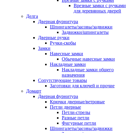
Врезные замки с ручками
Врезные замки с ручками
для деревянных дверей
Делга
Дверная фурнитура
Шпингалеты/засовы/задвижки
Задвижки/шпингалеты
Дверные ручки
Ручки-скобы
Замки
Навесные замки
Обычные навесные замки
Накладные замки
Накладные замки общего
назначения
Сопутствующие товары
Заготовки для ключей и прочие
Домарт
Дверная фурнитура
Крючки дверные/ветровые
Петли дверные
Петли-стрелы
Разные петли
Фигурные петли
Шпингалеты/засовы/задвижки