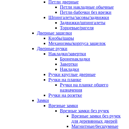
Петли дверные
Петли накладные обычные
Петли-бабочки без врезки
Шпингалеты/засовы/задвижки
Задвижки/шпингалеты
Торцевые/ригеля
Дверные защелки
Кнобы/шары
Механизмы/корпуса защелок
Дверные ручки
Накладки/завертки
Броненакладки
Завертки
Накладки
Ручки круглые дверные
Ручки на планке
Ручки на планке общего
назначения
Ручки на розетке
Замки
Врезные замки
Врезные замки без ручек
Врезные замки без ручек
для деревянных дверей
Магнитные/бесшумные