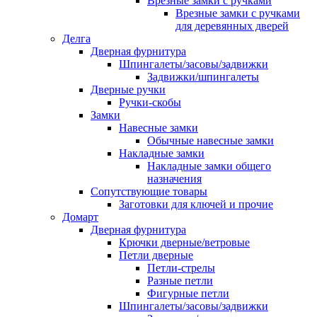
Врезные замки с ручками
Врезные замки с ручками
для деревянных дверей
Делга
Дверная фурнитура
Шпингалеты/засовы/задвижки
Задвижки/шпингалеты
Дверные ручки
Ручки-скобы
Замки
Навесные замки
Обычные навесные замки
Накладные замки
Накладные замки общего
назначения
Сопутствующие товары
Заготовки для ключей и прочие
Домарт
Дверная фурнитура
Крючки дверные/ветровые
Петли дверные
Петли-стрелы
Разные петли
Фигурные петли
Шпингалеты/засовы/задвижки