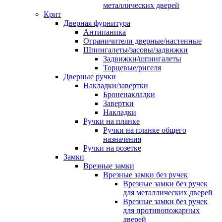
металлических дверей
Крит
Дверная фурнитура
Антипаника
Ограничители дверные/настенные
Шпингалеты/засовы/задвижки
Задвижки/шпингалеты
Торцевые/ригеля
Дверные ручки
Накладки/завертки
Броненакладки
Завертки
Накладки
Ручки на планке
Ручки на планке общего
назначения
Ручки на розетке
Замки
Врезные замки
Врезные замки без ручек
Врезные замки без ручек
для металлических дверей
Врезные замки без ручек
для противопожарных
дверей