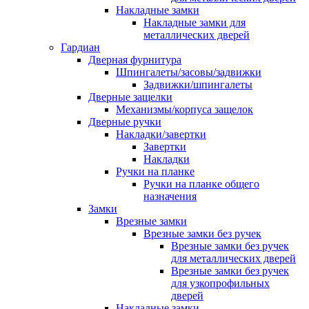
Накладные замки
Накладные замки для
металлических дверей
Гардиан
Дверная фурнитура
Шпингалеты/засовы/задвижки
Задвижки/шпингалеты
Дверные защелки
Механизмы/корпуса защелок
Дверные ручки
Накладки/завертки
Завертки
Накладки
Ручки на планке
Ручки на планке общего
назначения
Замки
Врезные замки
Врезные замки без ручек
Врезные замки без ручек
для металлических дверей
Врезные замки без ручек
для узкопрофильных
дверей
Накладные замки