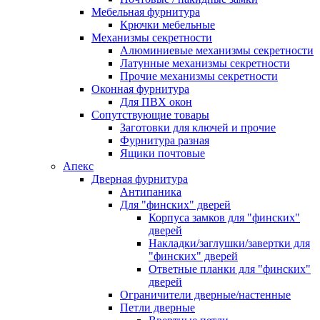
Мебельная фурнитура
Крючки мебельные
Механизмы секретности
Алюминиевые механизмы секретности
Латунные механизмы секретности
Прочие механизмы секретности
Оконная фурнитура
Для ПВХ окон
Сопутствующие товары
Заготовки для ключей и прочие
Фурнитура разная
Ящики почтовые
Апекс
Дверная фурнитура
Антипаника
Для "финских" дверей
Корпуса замков для "финских"
дверей
Накладки/заглушки/завертки для
"финских" дверей
Ответные планки для "финских"
дверей
Ограничители дверные/настенные
Петли дверные