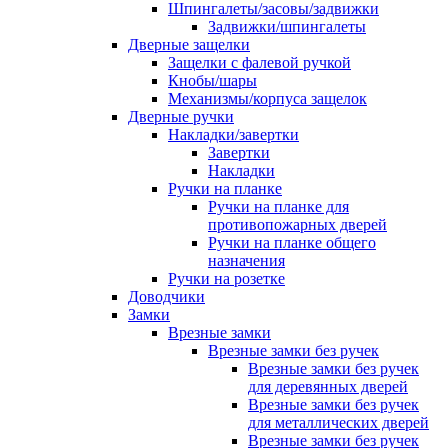
Шпингалеты/засовы/задвижки
Задвижки/шпингалеты
Дверные защелки
Защелки с фалевой ручкой
Кнобы/шары
Механизмы/корпуса защелок
Дверные ручки
Накладки/завертки
Завертки
Накладки
Ручки на планке
Ручки на планке для
противопожарных дверей
Ручки на планке общего
назначения
Ручки на розетке
Доводчики
Замки
Врезные замки
Врезные замки без ручек
Врезные замки без ручек
для деревянных дверей
Врезные замки без ручек
для металлических дверей
Врезные замки без ручек