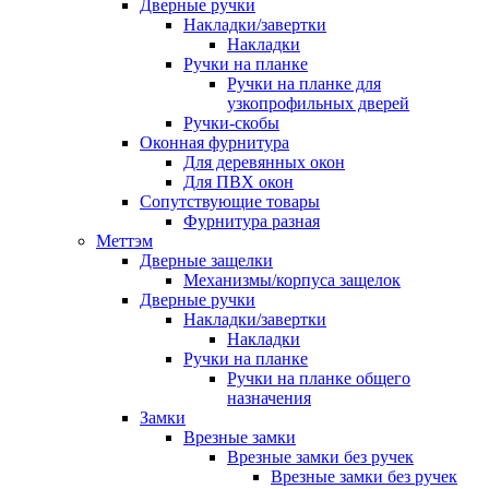
Дверные ручки
Накладки/завертки
Накладки
Ручки на планке
Ручки на планке для
узкопрофильных дверей
Ручки-скобы
Оконная фурнитура
Для деревянных окон
Для ПВХ окон
Сопутствующие товары
Фурнитура разная
Меттэм
Дверные защелки
Механизмы/корпуса защелок
Дверные ручки
Накладки/завертки
Накладки
Ручки на планке
Ручки на планке общего
назначения
Замки
Врезные замки
Врезные замки без ручек
Врезные замки без ручек