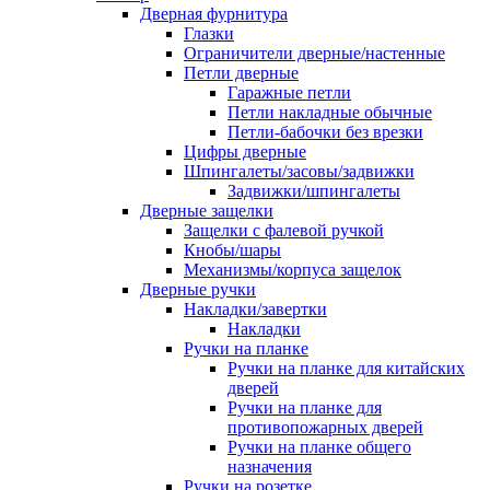
Дверная фурнитура
Глазки
Ограничители дверные/настенные
Петли дверные
Гаражные петли
Петли накладные обычные
Петли-бабочки без врезки
Цифры дверные
Шпингалеты/засовы/задвижки
Задвижки/шпингалеты
Дверные защелки
Защелки с фалевой ручкой
Кнобы/шары
Механизмы/корпуса защелок
Дверные ручки
Накладки/завертки
Накладки
Ручки на планке
Ручки на планке для китайских
дверей
Ручки на планке для
противопожарных дверей
Ручки на планке общего
назначения
Ручки на розетке