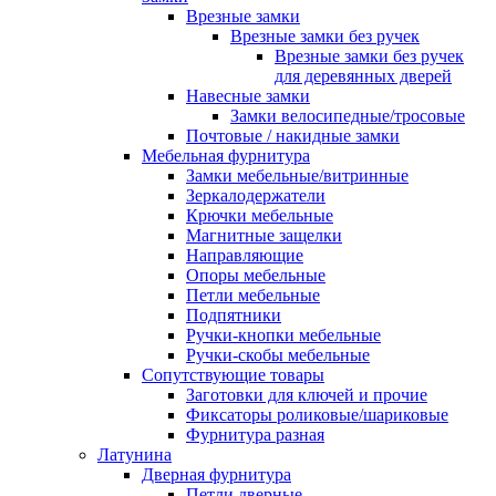
Врезные замки
Врезные замки без ручек
Врезные замки без ручек
для деревянных дверей
Навесные замки
Замки велосипедные/тросовые
Почтовые / накидные замки
Мебельная фурнитура
Замки мебельные/витринные
Зеркалодержатели
Крючки мебельные
Магнитные защелки
Направляющие
Опоры мебельные
Петли мебельные
Подпятники
Ручки-кнопки мебельные
Ручки-скобы мебельные
Сопутствующие товары
Заготовки для ключей и прочие
Фиксаторы роликовые/шариковые
Фурнитура разная
Латунина
Дверная фурнитура
Петли дверные