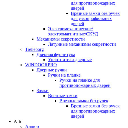
для противопожарных
дверей
Врезные замки без ручек
для узкопрофильных
дверей
Электромеханические/
электромагнитные/СКУД
Механизмы секретности
Латунные механизмы секретности
Trelleborg
Дверная фурнитура
Уплотнители дверные
WINDOORPRO
Дверные ручки
Ручки на планке
Ручки на планке для
противопожарных дверей
Замки
Врезные замки
Врезные замки без ручек
Врезные замки без ручек
для противопожарных
дверей
А-Б
Аллюр