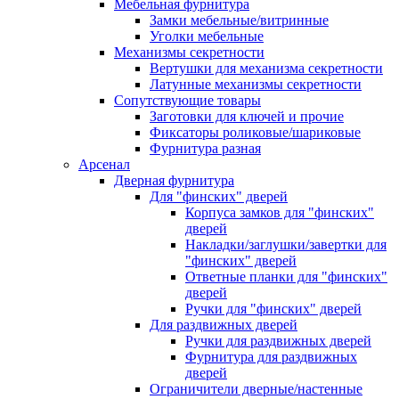
Мебельная фурнитура
Замки мебельные/витринные
Уголки мебельные
Механизмы секретности
Вертушки для механизма секретности
Латунные механизмы секретности
Сопутствующие товары
Заготовки для ключей и прочие
Фиксаторы роликовые/шариковые
Фурнитура разная
Арсенал
Дверная фурнитура
Для "финских" дверей
Корпуса замков для "финских"
дверей
Накладки/заглушки/завертки для
"финских" дверей
Ответные планки для "финских"
дверей
Ручки для "финских" дверей
Для раздвижных дверей
Ручки для раздвижных дверей
Фурнитура для раздвижных
дверей
Ограничители дверные/настенные