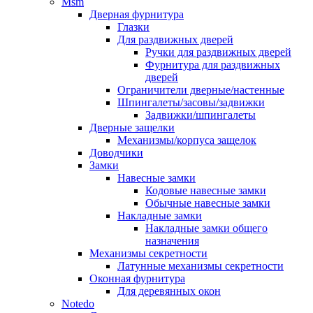
Msm
Дверная фурнитура
Глазки
Для раздвижных дверей
Ручки для раздвижных дверей
Фурнитура для раздвижных
дверей
Ограничители дверные/настенные
Шпингалеты/засовы/задвижки
Задвижки/шпингалеты
Дверные защелки
Механизмы/корпуса защелок
Доводчики
Замки
Навесные замки
Кодовые навесные замки
Обычные навесные замки
Накладные замки
Накладные замки общего
назначения
Механизмы секретности
Латунные механизмы секретности
Оконная фурнитура
Для деревянных окон
Notedo