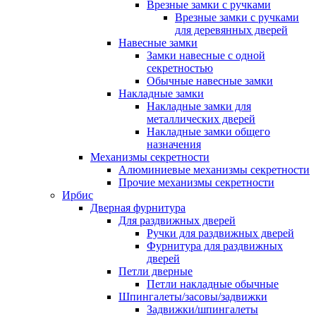
Врезные замки с ручками
Врезные замки с ручками
для деревянных дверей
Навесные замки
Замки навесные с одной
секретностью
Обычные навесные замки
Накладные замки
Накладные замки для
металлических дверей
Накладные замки общего
назначения
Механизмы секретности
Алюминиевые механизмы секретности
Прочие механизмы секретности
Ирбис
Дверная фурнитура
Для раздвижных дверей
Ручки для раздвижных дверей
Фурнитура для раздвижных
дверей
Петли дверные
Петли накладные обычные
Шпингалеты/засовы/задвижки
Задвижки/шпингалеты