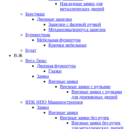
Накладные замки для
металлических дверей
Брестмаш
Дверные защелки
Защелки с фалевой ручкой
Механизмы/корпуса защелок
Буревестник
Мебельная фурнитура
Крючки мебельные
Булат
В-Ж
Вега Люкс
Дверная фурнитура
Глазки
Замки
Врезные замки
Врезные замки с ручками
Врезные замки с ручками
для деревянных дверей
ВПК НПО Машиностроения
Замки
Врезные замки
Врезные замки без ручек
Врезные замки без ручек
для металлических дверей