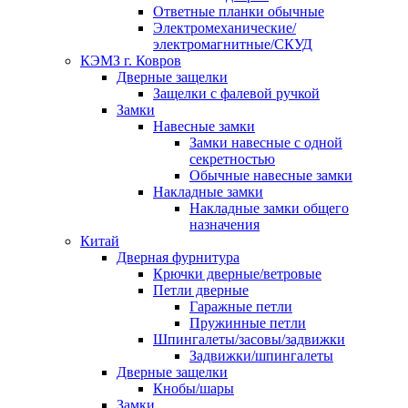
Ответные планки обычные
Электромеханические/
электромагнитные/СКУД
КЭМЗ г. Ковров
Дверные защелки
Защелки с фалевой ручкой
Замки
Навесные замки
Замки навесные с одной
секретностью
Обычные навесные замки
Накладные замки
Накладные замки общего
назначения
Китай
Дверная фурнитура
Крючки дверные/ветровые
Петли дверные
Гаражные петли
Пружинные петли
Шпингалеты/засовы/задвижки
Задвижки/шпингалеты
Дверные защелки
Кнобы/шары
Замки