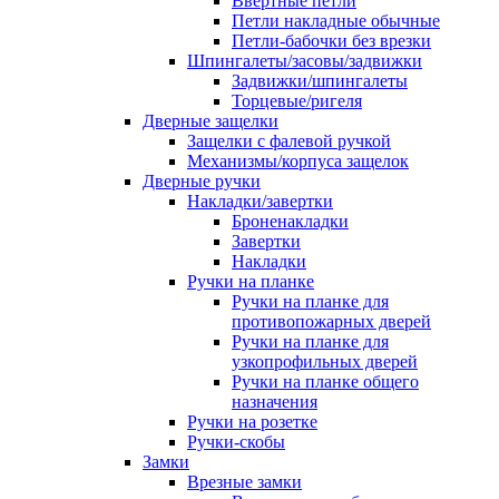
Ввертные петли
Петли накладные обычные
Петли-бабочки без врезки
Шпингалеты/засовы/задвижки
Задвижки/шпингалеты
Торцевые/ригеля
Дверные защелки
Защелки с фалевой ручкой
Механизмы/корпуса защелок
Дверные ручки
Накладки/завертки
Броненакладки
Завертки
Накладки
Ручки на планке
Ручки на планке для
противопожарных дверей
Ручки на планке для
узкопрофильных дверей
Ручки на планке общего
назначения
Ручки на розетке
Ручки-скобы
Замки
Врезные замки