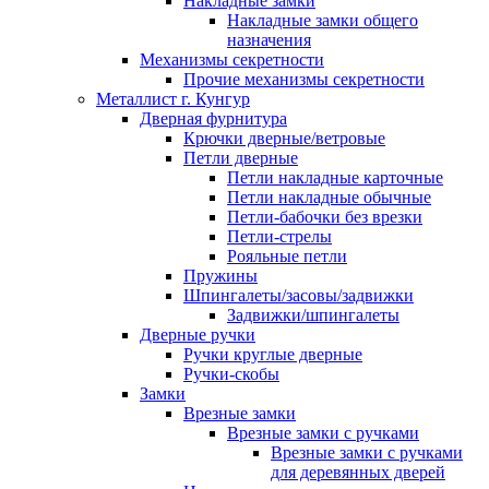
Накладные замки
Накладные замки общего
назначения
Механизмы секретности
Прочие механизмы секретности
Металлист г. Кунгур
Дверная фурнитура
Крючки дверные/ветровые
Петли дверные
Петли накладные карточные
Петли накладные обычные
Петли-бабочки без врезки
Петли-стрелы
Рояльные петли
Пружины
Шпингалеты/засовы/задвижки
Задвижки/шпингалеты
Дверные ручки
Ручки круглые дверные
Ручки-скобы
Замки
Врезные замки
Врезные замки с ручками
Врезные замки с ручками
для деревянных дверей