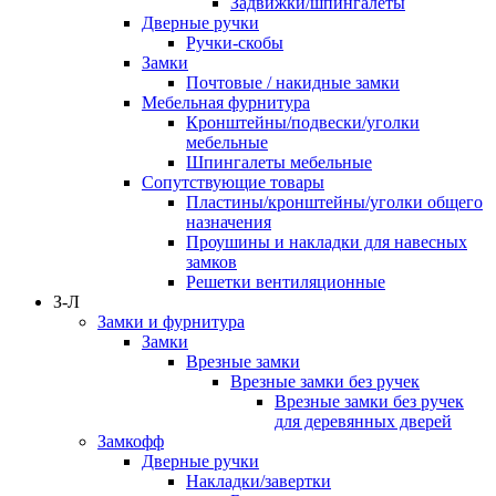
Задвижки/шпингалеты
Дверные ручки
Ручки-скобы
Замки
Почтовые / накидные замки
Мебельная фурнитура
Кронштейны/подвески/уголки
мебельные
Шпингалеты мебельные
Сопутствующие товары
Пластины/кронштейны/уголки общего
назначения
Проушины и накладки для навесных
замков
Решетки вентиляционные
З-Л
Замки и фурнитура
Замки
Врезные замки
Врезные замки без ручек
Врезные замки без ручек
для деревянных дверей
Замкофф
Дверные ручки
Накладки/завертки