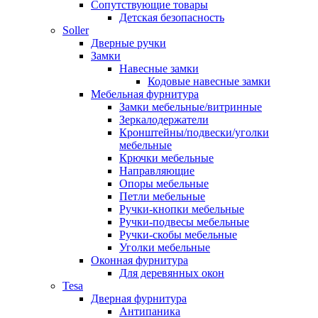
Сопутствующие товары
Детская безопасность
Soller
Дверные ручки
Замки
Навесные замки
Кодовые навесные замки
Мебельная фурнитура
Замки мебельные/витринные
Зеркалодержатели
Кронштейны/подвески/уголки
мебельные
Крючки мебельные
Направляющие
Опоры мебельные
Петли мебельные
Ручки-кнопки мебельные
Ручки-подвесы мебельные
Ручки-скобы мебельные
Уголки мебельные
Оконная фурнитура
Для деревянных окон
Tesa
Дверная фурнитура
Антипаника