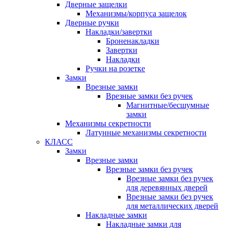
Дверные защелки
Механизмы/корпуса защелок
Дверные ручки
Накладки/завертки
Броненакладки
Завертки
Накладки
Ручки на розетке
Замки
Врезные замки
Врезные замки без ручек
Магнитные/бесшумные
замки
Механизмы секретности
Латунные механизмы секретности
КЛАСС
Замки
Врезные замки
Врезные замки без ручек
Врезные замки без ручек
для деревянных дверей
Врезные замки без ручек
для металлических дверей
Накладные замки
Накладные замки для