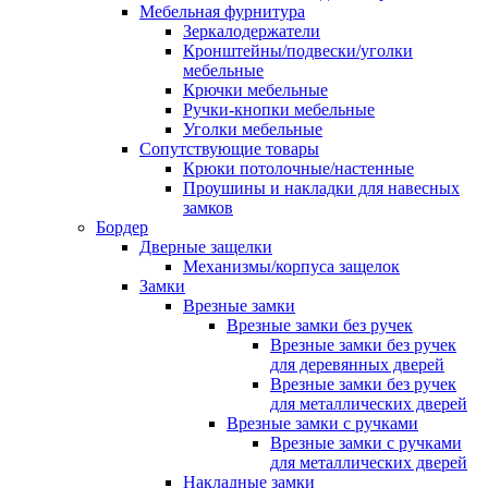
Мебельная фурнитура
Зеркалодержатели
Кронштейны/подвески/уголки
мебельные
Крючки мебельные
Ручки-кнопки мебельные
Уголки мебельные
Сопутствующие товары
Крюки потолочные/настенные
Проушины и накладки для навесных
замков
Бордер
Дверные защелки
Механизмы/корпуса защелок
Замки
Врезные замки
Врезные замки без ручек
Врезные замки без ручек
для деревянных дверей
Врезные замки без ручек
для металлических дверей
Врезные замки с ручками
Врезные замки с ручками
для металлических дверей
Накладные замки