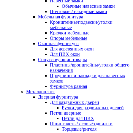
Навесные замки
Обычные навесные замки
Почтовые / накидные замки
Мебельная фурнитура
Кронштейны/подвески/уголки
мебельные
Крючки мебельные
Опоры мебельные
Оконная фурнитура
Для деревянных окон
Для ПВХ окон
Сопутствующие товары
Пластины/кронштейны/уголки общего
назначения
Проушины и накладки для навесных
замков
Фурнитура разная
Металлопласт
Дверная фурнитура
Для раздвижных дверей
Ручки для раздвижных дверей
Петли дверные
Петли для ПВХ
Шпингалеты/засовы/задвижки
Торцевые/ригеля