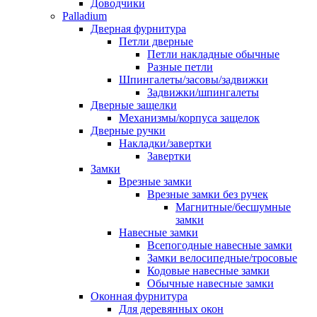
Доводчики
Palladium
Дверная фурнитура
Петли дверные
Петли накладные обычные
Разные петли
Шпингалеты/засовы/задвижки
Задвижки/шпингалеты
Дверные защелки
Механизмы/корпуса защелок
Дверные ручки
Накладки/завертки
Завертки
Замки
Врезные замки
Врезные замки без ручек
Магнитные/бесшумные
замки
Навесные замки
Всепогодные навесные замки
Замки велосипедные/тросовые
Кодовые навесные замки
Обычные навесные замки
Оконная фурнитура
Для деревянных окон