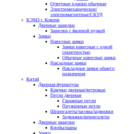
Ответные планки обычные
Электромеханические/
электромагнитные/СКУД
КЭМЗ г. Ковров
Дверные защелки
Защелки с фалевой ручкой
Замки
Навесные замки
Замки навесные с одной
секретностью
Обычные навесные замки
Накладные замки
Накладные замки общего
назначения
Китай
Дверная фурнитура
Крючки дверные/ветровые
Петли дверные
Гаражные петли
Пружинные петли
Шпингалеты/засовы/задвижки
Задвижки/шпингалеты
Дверные защелки
Кнобы/шары
Замки