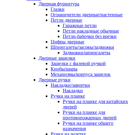
Дверная фурнитура
Глазки
Ограничители дверные/настенные
Петли дверные
Гаражные петли
Петли накладные обычные
Петли-бабочки без врезки
Цифры дверные
Шпингалеты/засовы/задвижки
Задвижки/шпингалеты
Дверные защелки
Защелки с фалевой ручкой
Кнобы/шары
Механизмы/корпуса защелок
Дверные ручки
Накладки/завертки
Накладки
Ручки на планке
Ручки на планке для китайских
дверей
Ручки на планке для
противопожарных дверей
Ручки на планке общего
назначения
Ручки на розетке