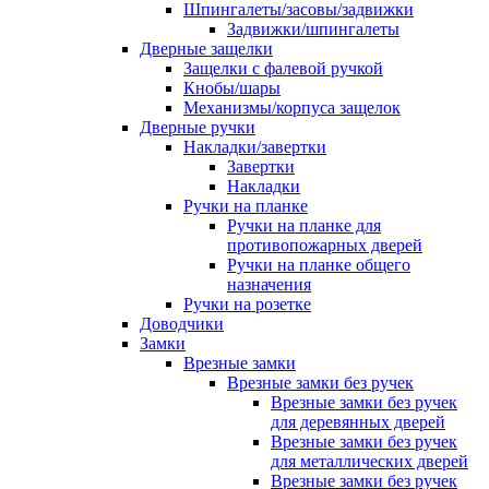
Шпингалеты/засовы/задвижки
Задвижки/шпингалеты
Дверные защелки
Защелки с фалевой ручкой
Кнобы/шары
Механизмы/корпуса защелок
Дверные ручки
Накладки/завертки
Завертки
Накладки
Ручки на планке
Ручки на планке для
противопожарных дверей
Ручки на планке общего
назначения
Ручки на розетке
Доводчики
Замки
Врезные замки
Врезные замки без ручек
Врезные замки без ручек
для деревянных дверей
Врезные замки без ручек
для металлических дверей
Врезные замки без ручек