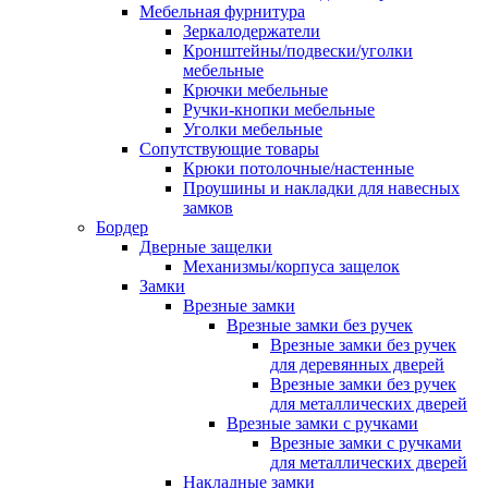
Мебельная фурнитура
Зеркалодержатели
Кронштейны/подвески/уголки
мебельные
Крючки мебельные
Ручки-кнопки мебельные
Уголки мебельные
Сопутствующие товары
Крюки потолочные/настенные
Проушины и накладки для навесных
замков
Бордер
Дверные защелки
Механизмы/корпуса защелок
Замки
Врезные замки
Врезные замки без ручек
Врезные замки без ручек
для деревянных дверей
Врезные замки без ручек
для металлических дверей
Врезные замки с ручками
Врезные замки с ручками
для металлических дверей
Накладные замки