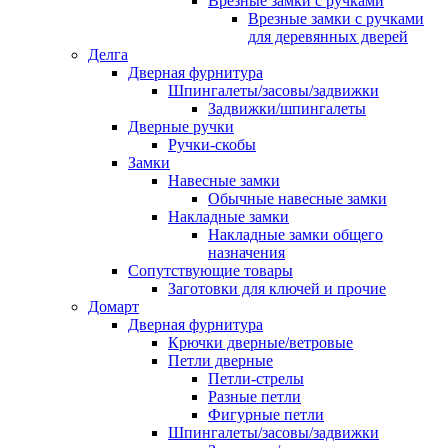
Врезные замки с ручками
Врезные замки с ручками
для деревянных дверей
Делга
Дверная фурнитура
Шпингалеты/засовы/задвижки
Задвижки/шпингалеты
Дверные ручки
Ручки-скобы
Замки
Навесные замки
Обычные навесные замки
Накладные замки
Накладные замки общего
назначения
Сопутствующие товары
Заготовки для ключей и прочие
Домарт
Дверная фурнитура
Крючки дверные/ветровые
Петли дверные
Петли-стрелы
Разные петли
Фигурные петли
Шпингалеты/засовы/задвижки