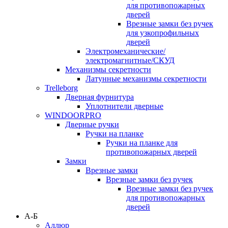
для противопожарных
дверей
Врезные замки без ручек
для узкопрофильных
дверей
Электромеханические/
электромагнитные/СКУД
Механизмы секретности
Латунные механизмы секретности
Trelleborg
Дверная фурнитура
Уплотнители дверные
WINDOORPRO
Дверные ручки
Ручки на планке
Ручки на планке для
противопожарных дверей
Замки
Врезные замки
Врезные замки без ручек
Врезные замки без ручек
для противопожарных
дверей
А-Б
Аллюр