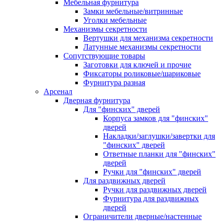
Мебельная фурнитура
Замки мебельные/витринные
Уголки мебельные
Механизмы секретности
Вертушки для механизма секретности
Латунные механизмы секретности
Сопутствующие товары
Заготовки для ключей и прочие
Фиксаторы роликовые/шариковые
Фурнитура разная
Арсенал
Дверная фурнитура
Для "финских" дверей
Корпуса замков для "финских"
дверей
Накладки/заглушки/завертки для
"финских" дверей
Ответные планки для "финских"
дверей
Ручки для "финских" дверей
Для раздвижных дверей
Ручки для раздвижных дверей
Фурнитура для раздвижных
дверей
Ограничители дверные/настенные