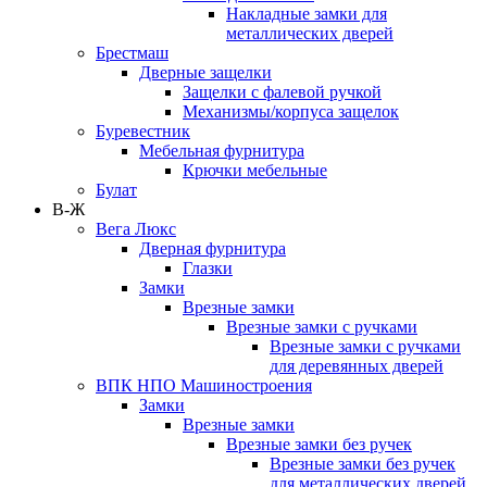
Накладные замки для
металлических дверей
Брестмаш
Дверные защелки
Защелки с фалевой ручкой
Механизмы/корпуса защелок
Буревестник
Мебельная фурнитура
Крючки мебельные
Булат
В-Ж
Вега Люкс
Дверная фурнитура
Глазки
Замки
Врезные замки
Врезные замки с ручками
Врезные замки с ручками
для деревянных дверей
ВПК НПО Машиностроения
Замки
Врезные замки
Врезные замки без ручек
Врезные замки без ручек
для металлических дверей