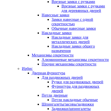
Врезные замки с ручками
Врезные замки с ручками
для деревянных дверей
Навесные замки
Замки навесные с одной
секретностью
Обычные навесные замки
Накладные замки
Накладные замки для
металлических дверей
Накладные замки общего
назначения
Механизмы секретности
Алюминиевые механизмы секретности
Прочие механизмы секретности
Ирбис
Дверная фурнитура
Для раздвижных дверей
Ручки для раздвижных дверей
Фурнитура для раздвижных
дверей
Петли дверные
Петли накладные обычные
Шпингалеты/засовы/задвижки
Задвижки/шпингалеты