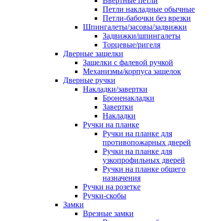
Ввертные петли
Петли накладные обычные
Петли-бабочки без врезки
Шпингалеты/засовы/задвижки
Задвижки/шпингалеты
Торцевые/ригеля
Дверные защелки
Защелки с фалевой ручкой
Механизмы/корпуса защелок
Дверные ручки
Накладки/завертки
Броненакладки
Завертки
Накладки
Ручки на планке
Ручки на планке для
противопожарных дверей
Ручки на планке для
узкопрофильных дверей
Ручки на планке общего
назначения
Ручки на розетке
Ручки-скобы
Замки
Врезные замки