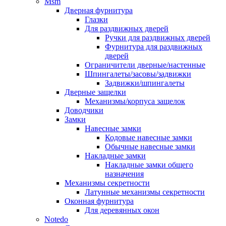
Msm
Дверная фурнитура
Глазки
Для раздвижных дверей
Ручки для раздвижных дверей
Фурнитура для раздвижных
дверей
Ограничители дверные/настенные
Шпингалеты/засовы/задвижки
Задвижки/шпингалеты
Дверные защелки
Механизмы/корпуса защелок
Доводчики
Замки
Навесные замки
Кодовые навесные замки
Обычные навесные замки
Накладные замки
Накладные замки общего
назначения
Механизмы секретности
Латунные механизмы секретности
Оконная фурнитура
Для деревянных окон
Notedo