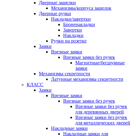
Дверные защелки
Механизмы/корпуса защелок
Дверные ручки
Накладки/завертки
Броненакладки
Завертки
Накладки
Ручки на розетке
Замки
Врезные замки
Врезные замки без ручек
Магнитные/бесшумные
замки
Механизмы секретности
Латунные механизмы секретности
КЛАСС
Замки
Врезные замки
Врезные замки без ручек
Врезные замки без ручек
для деревянных дверей
Врезные замки без ручек
для металлических дверей
Накладные замки
Накладные замки для