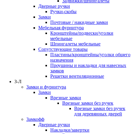
Задвижки/шпингалеты
Дверные ручки
Ручки-скобы
Замки
Почтовые / накидные замки
Мебельная фурнитура
Кронштейны/подвески/уголки
мебельные
Шпингалеты мебельные
Сопутствующие товары
Пластины/кронштейны/уголки общего
назначения
Проушины и накладки для навесных
замков
Решетки вентиляционные
З-Л
Замки и фурнитура
Замки
Врезные замки
Врезные замки без ручек
Врезные замки без ручек
для деревянных дверей
Замкофф
Дверные ручки
Накладки/завертки