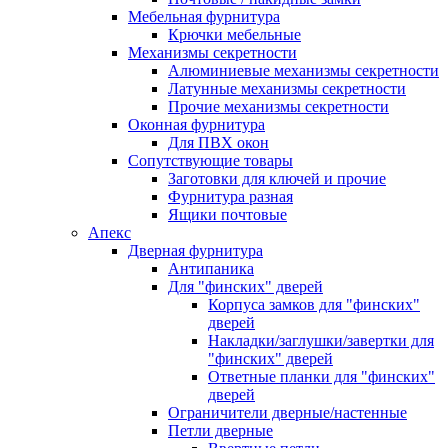
Мебельная фурнитура
Крючки мебельные
Механизмы секретности
Алюминиевые механизмы секретности
Латунные механизмы секретности
Прочие механизмы секретности
Оконная фурнитура
Для ПВХ окон
Сопутствующие товары
Заготовки для ключей и прочие
Фурнитура разная
Ящики почтовые
Апекс
Дверная фурнитура
Антипаника
Для "финских" дверей
Корпуса замков для "финских"
дверей
Накладки/заглушки/завертки для
"финских" дверей
Ответные планки для "финских"
дверей
Ограничители дверные/настенные
Петли дверные