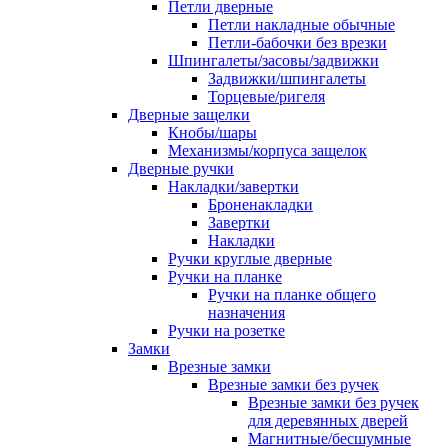
Петли дверные
Петли накладные обычные
Петли-бабочки без врезки
Шпингалеты/засовы/задвижки
Задвижки/шпингалеты
Торцевые/ригеля
Дверные защелки
Кнобы/шары
Механизмы/корпуса защелок
Дверные ручки
Накладки/завертки
Броненакладки
Завертки
Накладки
Ручки круглые дверные
Ручки на планке
Ручки на планке общего
назначения
Ручки на розетке
Замки
Врезные замки
Врезные замки без ручек
Врезные замки без ручек
для деревянных дверей
Магнитные/бесшумные