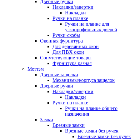
Дверные ручки
Накладки/завертки
Накладки
Ручки на планке
Ручки на планке для
узкопрофильных дверей
Ручки-скобы
Оконная фурнитура
Для деревянных окон
Для ПВХ окон
Сопутствующие товары
Фурнитура разная
Меттэм
Дверные защелки
Механизмы/корпуса защелок
Дверные ручки
Накладки/завертки
Накладки
Ручки на планке
Ручки на планке общего
назначения
Замки
Врезные замки
Врезные замки без ручек
Врезные замки без ручек