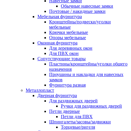
Навесные замки
Обычные навесные замки
Почтовые / накидные замки
Мебельная фурнитура
Кронштейны/подвески/уголки
мебельные
Крючки мебельные
Опоры мебельные
Оконная фурнитура
Для деревянных окон
Для ПВХ окон
Сопутствующие товары
Пластины/кронштейны/уголки общего
назначения
Проушины и накладки для навесных
замков
Фурнитура разная
Металлопласт
Дверная фурнитура
Для раздвижных дверей
Ручки для раздвижных дверей
Петли дверные
Петли для ПВХ
Шпингалеты/засовы/задвижки
Торцевые/ригеля