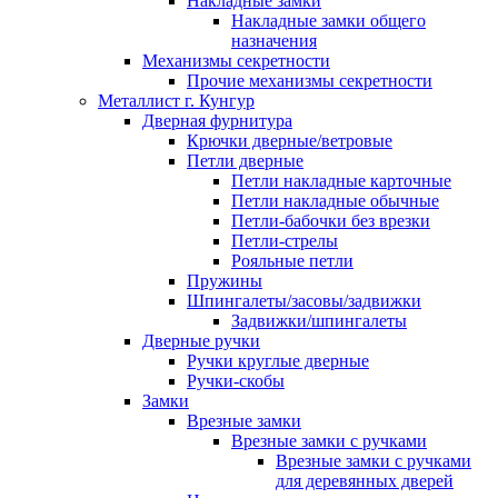
Накладные замки
Накладные замки общего
назначения
Механизмы секретности
Прочие механизмы секретности
Металлист г. Кунгур
Дверная фурнитура
Крючки дверные/ветровые
Петли дверные
Петли накладные карточные
Петли накладные обычные
Петли-бабочки без врезки
Петли-стрелы
Рояльные петли
Пружины
Шпингалеты/засовы/задвижки
Задвижки/шпингалеты
Дверные ручки
Ручки круглые дверные
Ручки-скобы
Замки
Врезные замки
Врезные замки с ручками
Врезные замки с ручками
для деревянных дверей