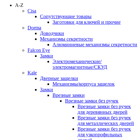
A-Z
Cisa
Сопутствующие товары
Заготовки для ключей и прочие
Dorma
Доводчики
Механизмы секретности
Алюминиевые механизмы секретности
Falcon Eye
Замки
Электромеханические/
электромагнитные/СКУД
Kale
Дверные защелки
Механизмы/корпуса защелок
Замки
Врезные замки
Врезные замки без ручек
Врезные замки без ручек
для деревянных дверей
Врезные замки без ручек
для металлических дверей
Врезные замки без ручек
для узкопрофильных