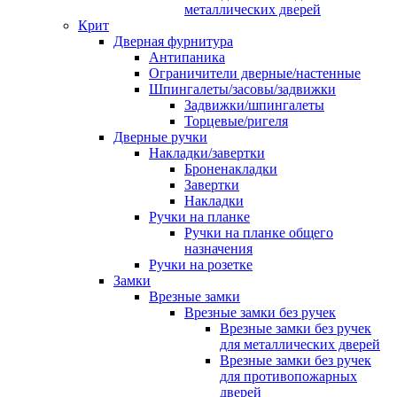
металлических дверей
Крит
Дверная фурнитура
Антипаника
Ограничители дверные/настенные
Шпингалеты/засовы/задвижки
Задвижки/шпингалеты
Торцевые/ригеля
Дверные ручки
Накладки/завертки
Броненакладки
Завертки
Накладки
Ручки на планке
Ручки на планке общего
назначения
Ручки на розетке
Замки
Врезные замки
Врезные замки без ручек
Врезные замки без ручек
для металлических дверей
Врезные замки без ручек
для противопожарных
дверей