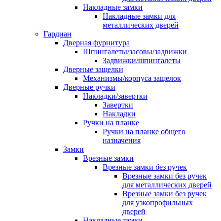
Накладные замки
Накладные замки для
металлических дверей
Гардиан
Дверная фурнитура
Шпингалеты/засовы/задвижки
Задвижки/шпингалеты
Дверные защелки
Механизмы/корпуса защелок
Дверные ручки
Накладки/завертки
Завертки
Накладки
Ручки на планке
Ручки на планке общего
назначения
Замки
Врезные замки
Врезные замки без ручек
Врезные замки без ручек
для металлических дверей
Врезные замки без ручек
для узкопрофильных
дверей
Накладные замки