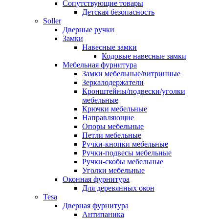
Сопутствующие товары
Детская безопасность
Soller
Дверные ручки
Замки
Навесные замки
Кодовые навесные замки
Мебельная фурнитура
Замки мебельные/витринные
Зеркалодержатели
Кронштейны/подвески/уголки
мебельные
Крючки мебельные
Направляющие
Опоры мебельные
Петли мебельные
Ручки-кнопки мебельные
Ручки-подвесы мебельные
Ручки-скобы мебельные
Уголки мебельные
Оконная фурнитура
Для деревянных окон
Tesa
Дверная фурнитура
Антипаника