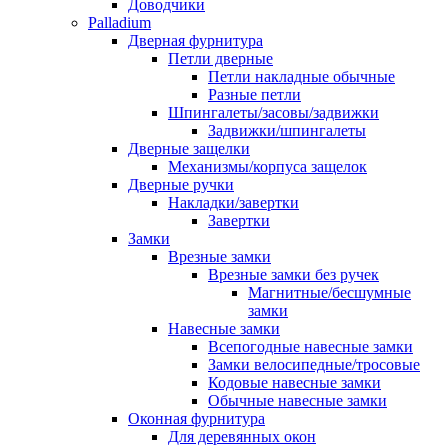
Доводчики
Palladium
Дверная фурнитура
Петли дверные
Петли накладные обычные
Разные петли
Шпингалеты/засовы/задвижки
Задвижки/шпингалеты
Дверные защелки
Механизмы/корпуса защелок
Дверные ручки
Накладки/завертки
Завертки
Замки
Врезные замки
Врезные замки без ручек
Магнитные/бесшумные
замки
Навесные замки
Всепогодные навесные замки
Замки велосипедные/тросовые
Кодовые навесные замки
Обычные навесные замки
Оконная фурнитура
Для деревянных окон