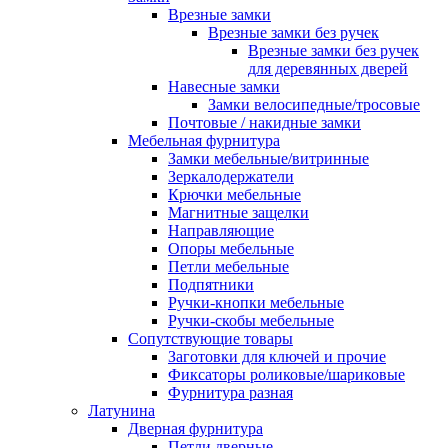
Врезные замки
Врезные замки без ручек
Врезные замки без ручек
для деревянных дверей
Навесные замки
Замки велосипедные/тросовые
Почтовые / накидные замки
Мебельная фурнитура
Замки мебельные/витринные
Зеркалодержатели
Крючки мебельные
Магнитные защелки
Направляющие
Опоры мебельные
Петли мебельные
Подпятники
Ручки-кнопки мебельные
Ручки-скобы мебельные
Сопутствующие товары
Заготовки для ключей и прочие
Фиксаторы роликовые/шариковые
Фурнитура разная
Латунина
Дверная фурнитура
Петли дверные