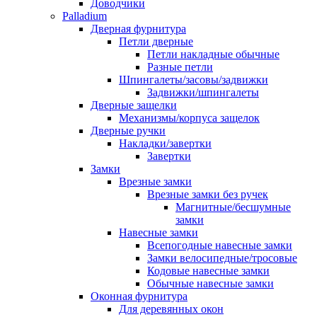
Доводчики
Palladium
Дверная фурнитура
Петли дверные
Петли накладные обычные
Разные петли
Шпингалеты/засовы/задвижки
Задвижки/шпингалеты
Дверные защелки
Механизмы/корпуса защелок
Дверные ручки
Накладки/завертки
Завертки
Замки
Врезные замки
Врезные замки без ручек
Магнитные/бесшумные
замки
Навесные замки
Всепогодные навесные замки
Замки велосипедные/тросовые
Кодовые навесные замки
Обычные навесные замки
Оконная фурнитура
Для деревянных окон