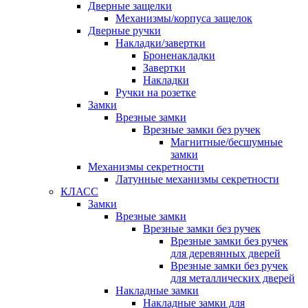
Дверные защелки
Механизмы/корпуса защелок
Дверные ручки
Накладки/завертки
Броненакладки
Завертки
Накладки
Ручки на розетке
Замки
Врезные замки
Врезные замки без ручек
Магнитные/бесшумные
замки
Механизмы секретности
Латунные механизмы секретности
КЛАСС
Замки
Врезные замки
Врезные замки без ручек
Врезные замки без ручек
для деревянных дверей
Врезные замки без ручек
для металлических дверей
Накладные замки
Накладные замки для