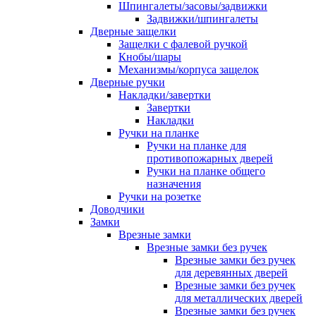
Шпингалеты/засовы/задвижки
Задвижки/шпингалеты
Дверные защелки
Защелки с фалевой ручкой
Кнобы/шары
Механизмы/корпуса защелок
Дверные ручки
Накладки/завертки
Завертки
Накладки
Ручки на планке
Ручки на планке для
противопожарных дверей
Ручки на планке общего
назначения
Ручки на розетке
Доводчики
Замки
Врезные замки
Врезные замки без ручек
Врезные замки без ручек
для деревянных дверей
Врезные замки без ручек
для металлических дверей
Врезные замки без ручек