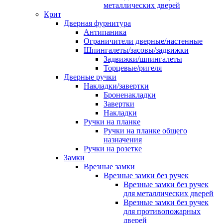
металлических дверей
Крит
Дверная фурнитура
Антипаника
Ограничители дверные/настенные
Шпингалеты/засовы/задвижки
Задвижки/шпингалеты
Торцевые/ригеля
Дверные ручки
Накладки/завертки
Броненакладки
Завертки
Накладки
Ручки на планке
Ручки на планке общего
назначения
Ручки на розетке
Замки
Врезные замки
Врезные замки без ручек
Врезные замки без ручек
для металлических дверей
Врезные замки без ручек
для противопожарных
дверей