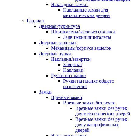
Накладные замки
Накладные замки для
металлических дверей
Гардиан
Дверная фурнитура
Шпингалеты/засовы/задвижки
Задвижки/шпингалеты
Дверные защелки
Механизмы/корпуса защелок
Дверные ручки
Накладки/завертки
Завертки
Накладки
Ручки на планке
Ручки на планке общего
назначения
Замки
Врезные замки
Врезные замки без ручек
Врезные замки без ручек
для металлических дверей
Врезные замки без ручек
для узкопрофильных
дверей
Накладные замки