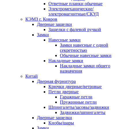
Ответные планки обычные
Электромеханические/
электромагнитные/СКУД
КЭМЗ г. Ковров
Дверные защелки
Защелки с фалевой ручкой
Замки
Навесные замки
Замки навесные с одной
секретностью
Обычные навесные замки
Накладные замки
Накладные замки общего
назначения
Китай
Дверная фурнитура
Крючки дверные/ветровые
Петли дверные
Гаражные петли
Пружинные петли
Шпингалеты/засовы/задвижки
Задвижки/шпингалеты
Дверные защелки
Кнобы/шары
Замки