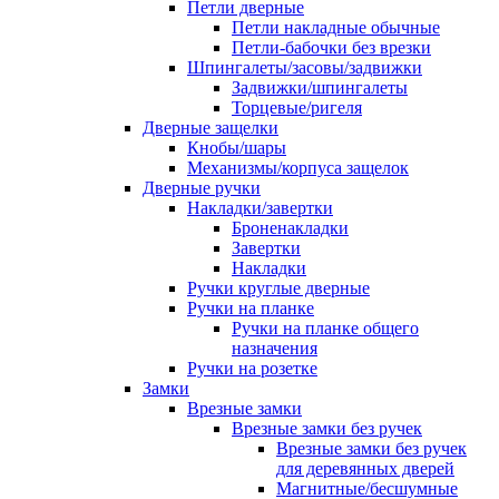
Петли дверные
Петли накладные обычные
Петли-бабочки без врезки
Шпингалеты/засовы/задвижки
Задвижки/шпингалеты
Торцевые/ригеля
Дверные защелки
Кнобы/шары
Механизмы/корпуса защелок
Дверные ручки
Накладки/завертки
Броненакладки
Завертки
Накладки
Ручки круглые дверные
Ручки на планке
Ручки на планке общего
назначения
Ручки на розетке
Замки
Врезные замки
Врезные замки без ручек
Врезные замки без ручек
для деревянных дверей
Магнитные/бесшумные