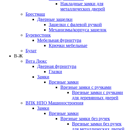
Накладные замки для
металлических дверей
Брестмаш
Дверные защелки
Защелки с фалевой ручкой
Механизмы/корпуса защелок
Буревестник
Мебельная фурнитура
Крючки мебельные
Булат
В-Ж
Вега Люкс
Дверная фурнитура
Глазки
Замки
Врезные замки
Врезные замки с ручками
Врезные замки с ручками
для деревянных дверей
ВПК НПО Машиностроения
Замки
Врезные замки
Врезные замки без ручек
Врезные замки без ручек
для металлических дверей