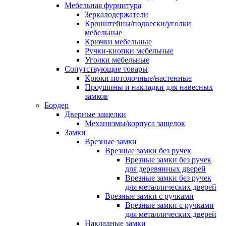
Мебельная фурнитура
Зеркалодержатели
Кронштейны/подвески/уголки
мебельные
Крючки мебельные
Ручки-кнопки мебельные
Уголки мебельные
Сопутствующие товары
Крюки потолочные/настенные
Проушины и накладки для навесных
замков
Бордер
Дверные защелки
Механизмы/корпуса защелок
Замки
Врезные замки
Врезные замки без ручек
Врезные замки без ручек
для деревянных дверей
Врезные замки без ручек
для металлических дверей
Врезные замки с ручками
Врезные замки с ручками
для металлических дверей
Накладные замки