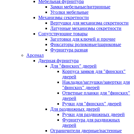
Мебельная фурнитура
Замки мебельные/витринные
Уголки мебельные
Механизмы секретности
Вертушки для механизма секретности
Латунные механизмы секретности
Сопутствующие товары
Заготовки для ключей и прочие
Фиксаторы роликовые/шариковые
Фурнитура разная
Арсенал
Дверная фурнитура
Для "финских" дверей
Корпуса замков для "финских"
дверей
Накладки/заглушки/завертки для
"финских" дверей
Ответные планки для "финских"
дверей
Ручки для "финских" дверей
Для раздвижных дверей
Ручки для раздвижных дверей
Фурнитура для раздвижных
дверей
Ограничители дверные/настенные