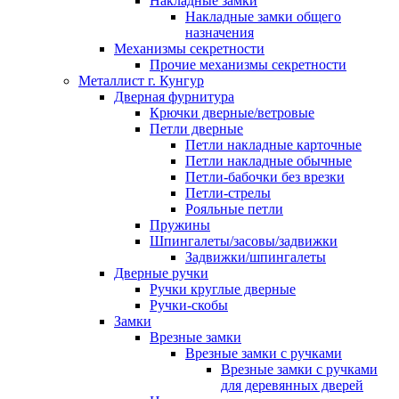
Накладные замки
Накладные замки общего
назначения
Механизмы секретности
Прочие механизмы секретности
Металлист г. Кунгур
Дверная фурнитура
Крючки дверные/ветровые
Петли дверные
Петли накладные карточные
Петли накладные обычные
Петли-бабочки без врезки
Петли-стрелы
Рояльные петли
Пружины
Шпингалеты/засовы/задвижки
Задвижки/шпингалеты
Дверные ручки
Ручки круглые дверные
Ручки-скобы
Замки
Врезные замки
Врезные замки с ручками
Врезные замки с ручками
для деревянных дверей