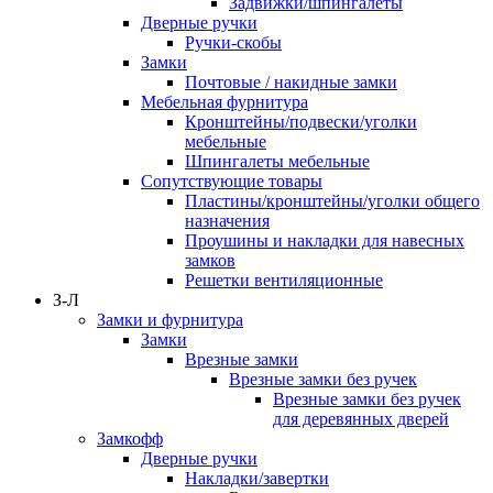
Задвижки/шпингалеты
Дверные ручки
Ручки-скобы
Замки
Почтовые / накидные замки
Мебельная фурнитура
Кронштейны/подвески/уголки
мебельные
Шпингалеты мебельные
Сопутствующие товары
Пластины/кронштейны/уголки общего
назначения
Проушины и накладки для навесных
замков
Решетки вентиляционные
З-Л
Замки и фурнитура
Замки
Врезные замки
Врезные замки без ручек
Врезные замки без ручек
для деревянных дверей
Замкофф
Дверные ручки
Накладки/завертки