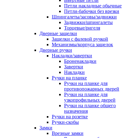
Ввертные петли
Петли накладные обычные
Петли-бабочки без врезки
Шпингалеты/засовы/задвижки
Задвижки/шпингалеты
Торцевые/ригеля
Дверные защелки
Защелки с фалевой ручкой
Механизмы/корпуса защелок
Дверные ручки
Накладки/завертки
Броненакладки
Завертки
Накладки
Ручки на планке
Ручки на планке для
противопожарных дверей
Ручки на планке для
узкопрофильных дверей
Ручки на планке общего
назначения
Ручки на розетке
Ручки-скобы
Замки
Врезные замки