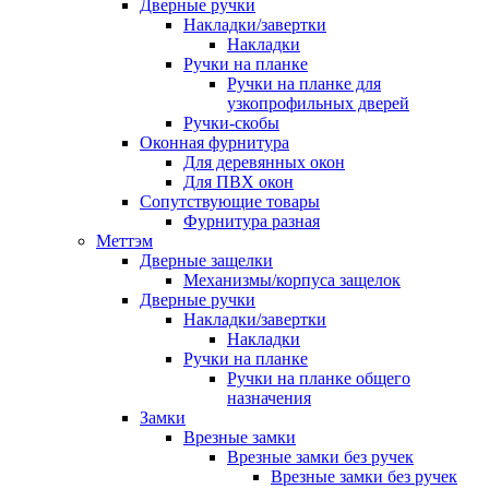
Дверные ручки
Накладки/завертки
Накладки
Ручки на планке
Ручки на планке для
узкопрофильных дверей
Ручки-скобы
Оконная фурнитура
Для деревянных окон
Для ПВХ окон
Сопутствующие товары
Фурнитура разная
Меттэм
Дверные защелки
Механизмы/корпуса защелок
Дверные ручки
Накладки/завертки
Накладки
Ручки на планке
Ручки на планке общего
назначения
Замки
Врезные замки
Врезные замки без ручек
Врезные замки без ручек