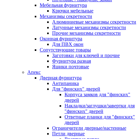
Мебельная фурнитура
Крючки мебельные
Механизмы секретности
Алюминиевые механизмы секретности
Латунные механизмы секретности
Прочие механизмы секретности
Оконная фурнитура
Для ПВХ окон
Сопутствующие товары
Заготовки для ключей и прочие
Фурнитура разная
Ящики почтовые
Апекс
Дверная фурнитура
Антипаника
Для "финских" дверей
Корпуса замков для "финских"
дверей
Накладки/заглушки/завертки для
"финских" дверей
Ответные планки для "финских"
дверей
Ограничители дверные/настенные
Петли дверные