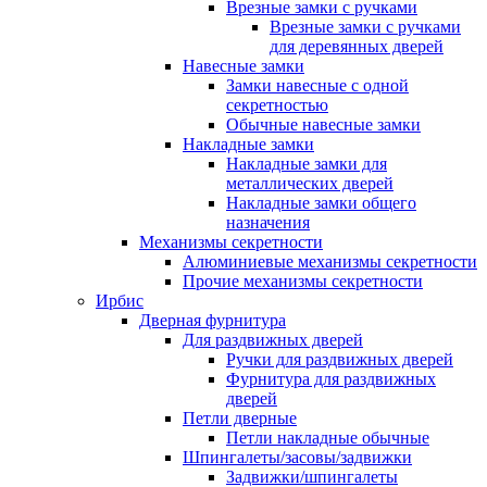
Врезные замки с ручками
Врезные замки с ручками
для деревянных дверей
Навесные замки
Замки навесные с одной
секретностью
Обычные навесные замки
Накладные замки
Накладные замки для
металлических дверей
Накладные замки общего
назначения
Механизмы секретности
Алюминиевые механизмы секретности
Прочие механизмы секретности
Ирбис
Дверная фурнитура
Для раздвижных дверей
Ручки для раздвижных дверей
Фурнитура для раздвижных
дверей
Петли дверные
Петли накладные обычные
Шпингалеты/засовы/задвижки
Задвижки/шпингалеты