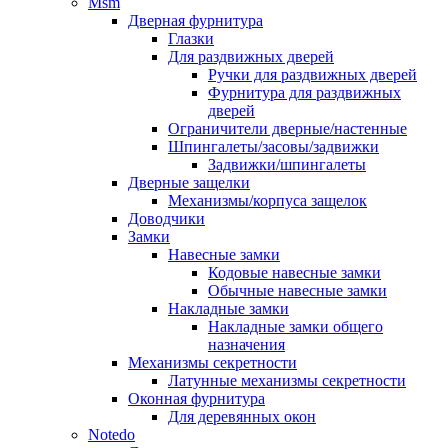
Msm
Дверная фурнитура
Глазки
Для раздвижных дверей
Ручки для раздвижных дверей
Фурнитура для раздвижных
дверей
Ограничители дверные/настенные
Шпингалеты/засовы/задвижки
Задвижки/шпингалеты
Дверные защелки
Механизмы/корпуса защелок
Доводчики
Замки
Навесные замки
Кодовые навесные замки
Обычные навесные замки
Накладные замки
Накладные замки общего
назначения
Механизмы секретности
Латунные механизмы секретности
Оконная фурнитура
Для деревянных окон
Notedo