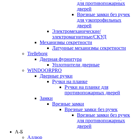
для противопожарных
дверей
Врезные замки без ручек
для узкопрофильных
дверей
Электромеханические/
электромагнитные/СКУД
Механизмы секретности
Латунные механизмы секретности
Trelleborg
Дверная фурнитура
Уплотнители дверные
WINDOORPRO
Дверные ручки
Ручки на планке
Ручки на планке для
противопожарных дверей
Замки
Врезные замки
Врезные замки без ручек
Врезные замки без ручек
для противопожарных
дверей
А-Б
Аллюр