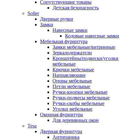
Сопутствующие товары
Детская безопасность
Soller
Дверные ручки
Замки
Навесные замки
Кодовые навесные замки
Мебельная фурнитура
Замки мебельные/витринные
Зеркалодержатели
Кронштейны/подвески/уголки
мебельные
Крючки мебельные
Направляющие
Опоры мебельные
Петли мебельные
Ручки-кнопки мебельные
Ручки-подвесы мебельные
Ручки-скобы мебельные
Уголки мебельные
Оконная фурнитура
Для деревянных окон
Tesa
Дверная фурнитура
Антипаника