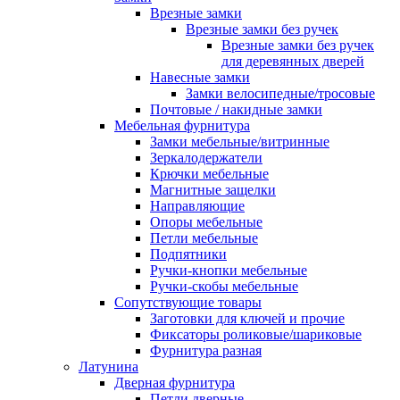
Врезные замки
Врезные замки без ручек
Врезные замки без ручек
для деревянных дверей
Навесные замки
Замки велосипедные/тросовые
Почтовые / накидные замки
Мебельная фурнитура
Замки мебельные/витринные
Зеркалодержатели
Крючки мебельные
Магнитные защелки
Направляющие
Опоры мебельные
Петли мебельные
Подпятники
Ручки-кнопки мебельные
Ручки-скобы мебельные
Сопутствующие товары
Заготовки для ключей и прочие
Фиксаторы роликовые/шариковые
Фурнитура разная
Латунина
Дверная фурнитура
Петли дверные