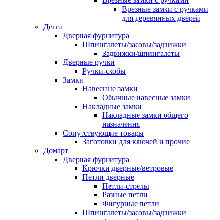
Врезные замки с ручками
Врезные замки с ручками
для деревянных дверей
Делга
Дверная фурнитура
Шпингалеты/засовы/задвижки
Задвижки/шпингалеты
Дверные ручки
Ручки-скобы
Замки
Навесные замки
Обычные навесные замки
Накладные замки
Накладные замки общего
назначения
Сопутствующие товары
Заготовки для ключей и прочие
Домарт
Дверная фурнитура
Крючки дверные/ветровые
Петли дверные
Петли-стрелы
Разные петли
Фигурные петли
Шпингалеты/засовы/задвижки