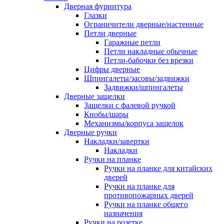
Дверная фурнитура
Глазки
Ограничители дверные/настенные
Петли дверные
Гаражные петли
Петли накладные обычные
Петли-бабочки без врезки
Цифры дверные
Шпингалеты/засовы/задвижки
Задвижки/шпингалеты
Дверные защелки
Защелки с фалевой ручкой
Кнобы/шары
Механизмы/корпуса защелок
Дверные ручки
Накладки/завертки
Накладки
Ручки на планке
Ручки на планке для китайских
дверей
Ручки на планке для
противопожарных дверей
Ручки на планке общего
назначения
Ручки на розетке