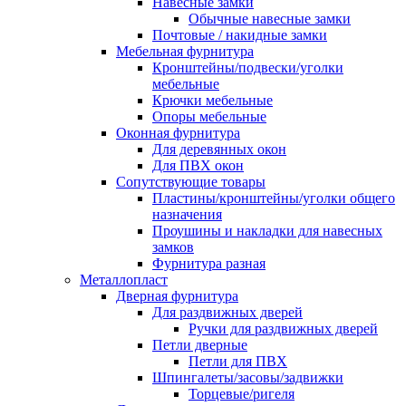
Навесные замки
Обычные навесные замки
Почтовые / накидные замки
Мебельная фурнитура
Кронштейны/подвески/уголки
мебельные
Крючки мебельные
Опоры мебельные
Оконная фурнитура
Для деревянных окон
Для ПВХ окон
Сопутствующие товары
Пластины/кронштейны/уголки общего
назначения
Проушины и накладки для навесных
замков
Фурнитура разная
Металлопласт
Дверная фурнитура
Для раздвижных дверей
Ручки для раздвижных дверей
Петли дверные
Петли для ПВХ
Шпингалеты/засовы/задвижки
Торцевые/ригеля