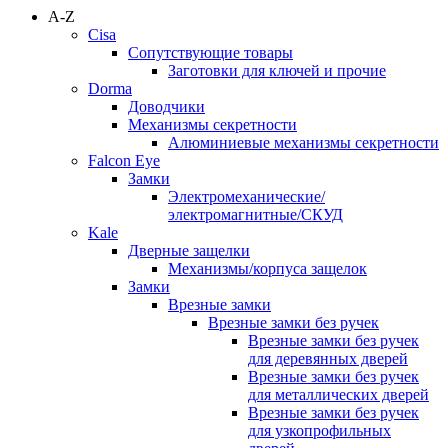
A-Z
Cisa
Сопутствующие товары
Заготовки для ключей и прочие
Dorma
Доводчики
Механизмы секретности
Алюминиевые механизмы секретности
Falcon Eye
Замки
Электромеханические/
электромагнитные/СКУД
Kale
Дверные защелки
Механизмы/корпуса защелок
Замки
Врезные замки
Врезные замки без ручек
Врезные замки без ручек
для деревянных дверей
Врезные замки без ручек
для металлических дверей
Врезные замки без ручек
для узкопрофильных