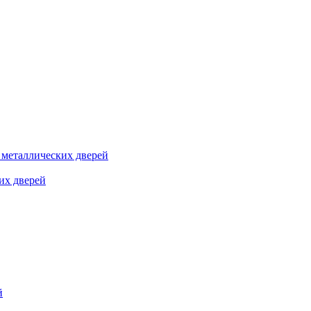
я металлических дверей
их дверей
й