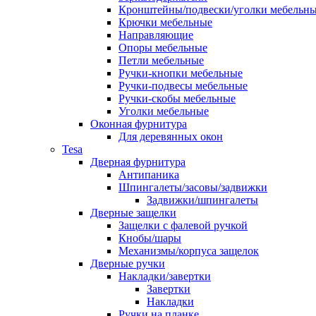
Кронштейны/подвески/уголки мебельн
Крючки мебельные
Направляющие
Опоры мебельные
Петли мебельные
Ручки-кнопки мебельные
Ручки-подвесы мебельные
Ручки-скобы мебельные
Уголки мебельные
Оконная фурнитура
Для деревянных окон
Tesa
Дверная фурнитура
Антипаника
Шпингалеты/засовы/задвижки
Задвижки/шпингалеты
Дверные защелки
Защелки с фалевой ручкой
Кнобы/шары
Механизмы/корпуса защелок
Дверные ручки
Накладки/завертки
Завертки
Накладки
Ручки на планке