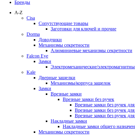
Бренды
A-Z
Cisa
Сопутствующие товары
Заготовки для ключей и прочие
Dorma
Доводчики
Механизмы секретности
Алюминиевые механизмы секретности
Falcon Eye
Замки
Электромеханические/электромагнитн
Kale
Дверные защелки
Механизмы/корпуса защелок
Замки
Врезные замки
Врезные замки без ручек
Врезные замки без ручек дл
Врезные замки без ручек дл
Врезные замки без ручек дл
Накладные замки
Накладные замки общего назначе
Механизмы секретности