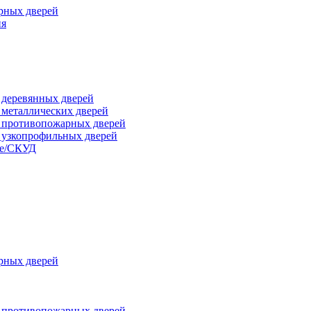
рных дверей
ия
я деревянных дверей
я металлических дверей
я противопожарных дверей
я узкопрофильных дверей
ые/СКУД
рных дверей
я противопожарных дверей