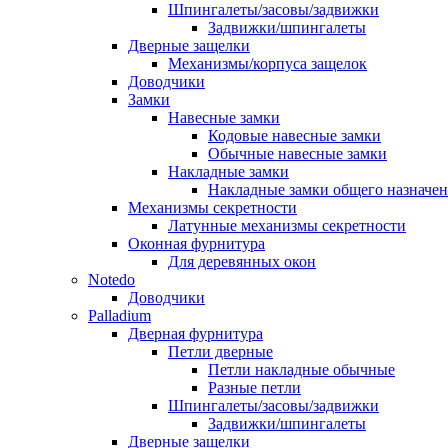
Шпингалеты/засовы/задвижки
Задвижки/шпингалеты
Дверные защелки
Механизмы/корпуса защелок
Доводчики
Замки
Навесные замки
Кодовые навесные замки
Обычные навесные замки
Накладные замки
Накладные замки общего назначе
Механизмы секретности
Латунные механизмы секретности
Оконная фурнитура
Для деревянных окон
Notedo
Доводчики
Palladium
Дверная фурнитура
Петли дверные
Петли накладные обычные
Разные петли
Шпингалеты/засовы/задвижки
Задвижки/шпингалеты
Дверные защелки