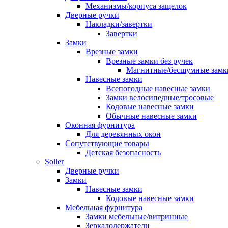
Механизмы/корпуса защелок
Дверные ручки
Накладки/завертки
Завертки
Замки
Врезные замки
Врезные замки без ручек
Магнитные/бесшумные замк
Навесные замки
Всепогодные навесные замки
Замки велосипедные/тросовые
Кодовые навесные замки
Обычные навесные замки
Оконная фурнитура
Для деревянных окон
Сопутствующие товары
Детская безопасность
Soller
Дверные ручки
Замки
Навесные замки
Кодовые навесные замки
Мебельная фурнитура
Замки мебельные/витринные
Зеркалодержатели