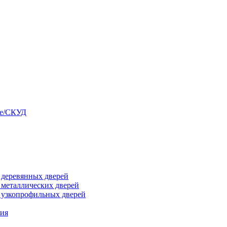
ые/СКУД
я деревянных дверей
я металлических дверей
я узкопрофильных дверей
ния