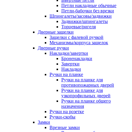
Ввертные петли
Петли накладные обычные
Петли-бабочки без врезки
Шпингалеты/засовы/задвижки
Задвижки/шпингалеты
Торцевые/ригеля
Дверные защелки
Защелки с фалевой ручкой
Механизмы/корпуса защелок
Дверные ручки
Накладки/завертки
Броненакладки
Завертки
Накладки
Ручки на планке
Ручки на планке для
противопожарных дверей
Ручки на планке для
узкопрофильных дверей
Ручки на планке общего
назначения
Ручки на розетке
Ручки-скобы
Замки
Врезные замки