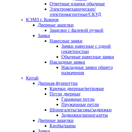
Ответные планки обычные
Электромеханические/
электромагнитные/СКУД
КЭМЗ г. Ковров
Дверные защелки
Защелки с фалевой ручкой
Замки
Навесные замки
Замки навесные с одной
секретностью
Обычные навесные замки
Накладные замки
Накладные замки общего
назначения
Китай
Дверная фурнитура
Крючки дверные/ветровые
Петли дверные
Гаражные петли
Пружинные петли
Шпингалеты/засовы/задвижки
Задвижки/шпингалеты
Дверные защелки
Кнобы/шары
Замки