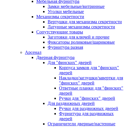
Мебельная фурнитура
Замки мебельные/витринные
Уголки мебельные
Механизмы секретности
Вертушки для механизма секретности
Латунные механизмы секретности
Сопутствующие товары
Заготовки для ключей и прочие
Фиксаторы роликовые/шариковые
Фурнитура разная
Арсенал
Дверная фурнитура
Для "финских" дверей
Корпуса замков для "финских"
дверей
Накладки/заглушки/завертки для
"финских" дверей
Ответные планки для "финских"
дверей
Ручки для "финских" дверей
Для раздвижных дверей
Ручки для раздвижных дверей
Фурнитура для раздвижных
дверей
Ограничители дверные/настенные