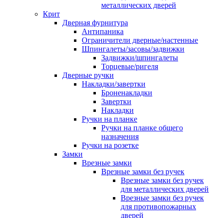
металлических дверей
Крит
Дверная фурнитура
Антипаника
Ограничители дверные/настенные
Шпингалеты/засовы/задвижки
Задвижки/шпингалеты
Торцевые/ригеля
Дверные ручки
Накладки/завертки
Броненакладки
Завертки
Накладки
Ручки на планке
Ручки на планке общего
назначения
Ручки на розетке
Замки
Врезные замки
Врезные замки без ручек
Врезные замки без ручек
для металлических дверей
Врезные замки без ручек
для противопожарных
дверей