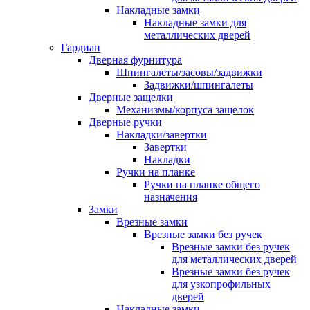
Накладные замки
Накладные замки для
металлических дверей
Гардиан
Дверная фурнитура
Шпингалеты/засовы/задвижки
Задвижки/шпингалеты
Дверные защелки
Механизмы/корпуса защелок
Дверные ручки
Накладки/завертки
Завертки
Накладки
Ручки на планке
Ручки на планке общего
назначения
Замки
Врезные замки
Врезные замки без ручек
Врезные замки без ручек
для металлических дверей
Врезные замки без ручек
для узкопрофильных
дверей
Накладные замки