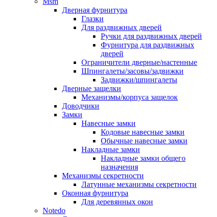
Msm
Дверная фурнитура
Глазки
Для раздвижных дверей
Ручки для раздвижных дверей
Фурнитура для раздвижных
дверей
Ограничители дверные/настенные
Шпингалеты/засовы/задвижки
Задвижки/шпингалеты
Дверные защелки
Механизмы/корпуса защелок
Доводчики
Замки
Навесные замки
Кодовые навесные замки
Обычные навесные замки
Накладные замки
Накладные замки общего
назначения
Механизмы секретности
Латунные механизмы секретности
Оконная фурнитура
Для деревянных окон
Notedo