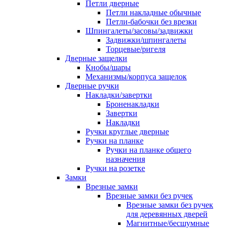
Петли дверные
Петли накладные обычные
Петли-бабочки без врезки
Шпингалеты/засовы/задвижки
Задвижки/шпингалеты
Торцевые/ригеля
Дверные защелки
Кнобы/шары
Механизмы/корпуса защелок
Дверные ручки
Накладки/завертки
Броненакладки
Завертки
Накладки
Ручки круглые дверные
Ручки на планке
Ручки на планке общего
назначения
Ручки на розетке
Замки
Врезные замки
Врезные замки без ручек
Врезные замки без ручек
для деревянных дверей
Магнитные/бесшумные