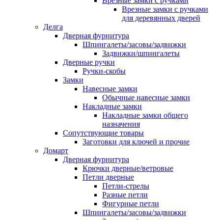
Врезные замки с ручками
Врезные замки с ручками
для деревянных дверей
Делга
Дверная фурнитура
Шпингалеты/засовы/задвижки
Задвижки/шпингалеты
Дверные ручки
Ручки-скобы
Замки
Навесные замки
Обычные навесные замки
Накладные замки
Накладные замки общего
назначения
Сопутствующие товары
Заготовки для ключей и прочие
Домарт
Дверная фурнитура
Крючки дверные/ветровые
Петли дверные
Петли-стрелы
Разные петли
Фигурные петли
Шпингалеты/засовы/задвижки