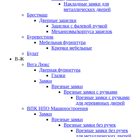
Накладные замки для
металлических дверей
Брестмаш
Дверные защелки
Защелки с фалевой ручкой
Механизмы/корпуса защелок
Буревестник
Мебельная фурнитура
Крючки мебельные
Булат
В-Ж
Вега Люкс
Дверная фурнитура
Глазки
Замки
Врезные замки
Врезные замки с ручками
Врезные замки с ручками
для деревянных дверей
ВПК НПО Машиностроения
Замки
Врезные замки
Врезные замки без ручек
Врезные замки без ручек
для металлических дверей