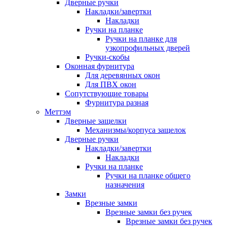
Дверные ручки
Накладки/завертки
Накладки
Ручки на планке
Ручки на планке для
узкопрофильных дверей
Ручки-скобы
Оконная фурнитура
Для деревянных окон
Для ПВХ окон
Сопутствующие товары
Фурнитура разная
Меттэм
Дверные защелки
Механизмы/корпуса защелок
Дверные ручки
Накладки/завертки
Накладки
Ручки на планке
Ручки на планке общего
назначения
Замки
Врезные замки
Врезные замки без ручек
Врезные замки без ручек