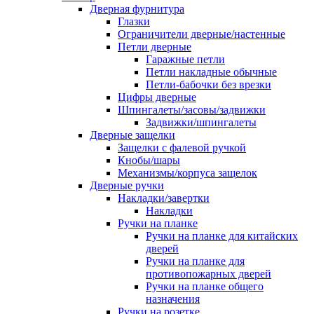
Дверная фурнитура
Глазки
Ограничители дверные/настенные
Петли дверные
Гаражные петли
Петли накладные обычные
Петли-бабочки без врезки
Цифры дверные
Шпингалеты/засовы/задвижки
Задвижки/шпингалеты
Дверные защелки
Защелки с фалевой ручкой
Кнобы/шары
Механизмы/корпуса защелок
Дверные ручки
Накладки/завертки
Накладки
Ручки на планке
Ручки на планке для китайских
дверей
Ручки на планке для
противопожарных дверей
Ручки на планке общего
назначения
Ручки на розетке