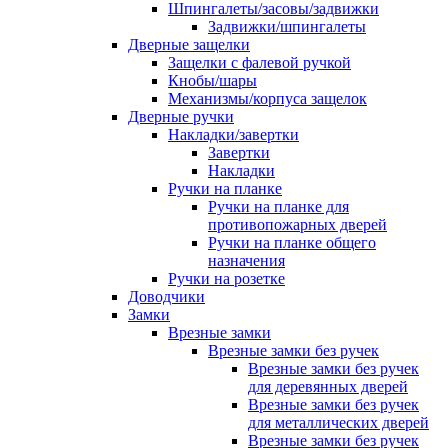
Шпингалеты/засовы/задвижки
Задвижки/шпингалеты
Дверные защелки
Защелки с фалевой ручкой
Кнобы/шары
Механизмы/корпуса защелок
Дверные ручки
Накладки/завертки
Завертки
Накладки
Ручки на планке
Ручки на планке для
противопожарных дверей
Ручки на планке общего
назначения
Ручки на розетке
Доводчики
Замки
Врезные замки
Врезные замки без ручек
Врезные замки без ручек
для деревянных дверей
Врезные замки без ручек
для металлических дверей
Врезные замки без ручек