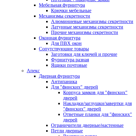
Мебельная фурнитура
Крючки мебельные
Механизмы секретности
Алюминиевые механизмы секретности
Латунные механизмы секретности
Прочие механизмы секретности
Оконная фурнитура
Для ПВХ окон
Сопутствующие товары
Заготовки для ключей и прочие
Фурнитура разная
Ящики почтовые
Апекс
Дверная фурнитура
Антипаника
Для "финских" дверей
Корпуса замков для "финских"
дверей
Накладки/заглушки/завертки для
"финских" дверей
Ответные планки для "финских"
дверей
Ограничители дверные/настенные
Петли дверные