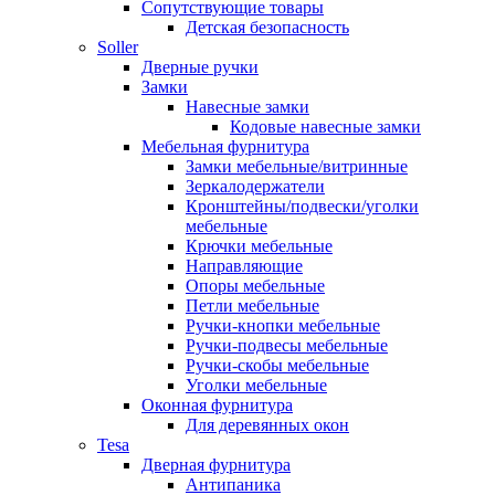
Сопутствующие товары
Детская безопасность
Soller
Дверные ручки
Замки
Навесные замки
Кодовые навесные замки
Мебельная фурнитура
Замки мебельные/витринные
Зеркалодержатели
Кронштейны/подвески/уголки
мебельные
Крючки мебельные
Направляющие
Опоры мебельные
Петли мебельные
Ручки-кнопки мебельные
Ручки-подвесы мебельные
Ручки-скобы мебельные
Уголки мебельные
Оконная фурнитура
Для деревянных окон
Tesa
Дверная фурнитура
Антипаника