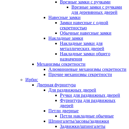
Врезные замки с ручками
Врезные замки с ручками
для деревянных дверей
Навесные замки
Замки навесные с одной
секретностью
Обычные навесные замки
Накладные замки
Накладные замки для
металлических дверей
Накладные замки общего
назначения
Механизмы секретности
Алюминиевые механизмы секретности
Прочие механизмы секретности
Ирбис
Дверная фурнитура
Для раздвижных дверей
Ручки для раздвижных дверей
Фурнитура для раздвижных
дверей
Петли дверные
Петли накладные обычные
Шпингалеты/засовы/задвижки
Задвижки/шпингалеты