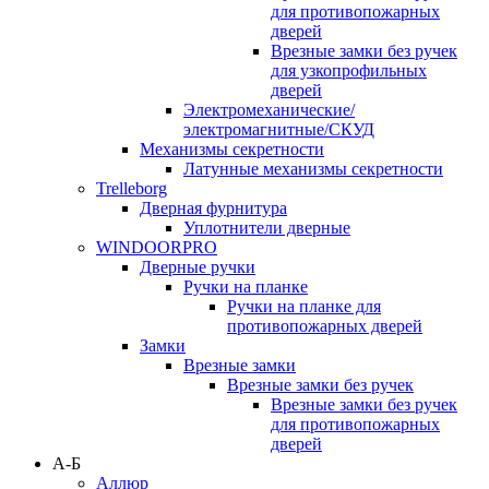
для противопожарных
дверей
Врезные замки без ручек
для узкопрофильных
дверей
Электромеханические/
электромагнитные/СКУД
Механизмы секретности
Латунные механизмы секретности
Trelleborg
Дверная фурнитура
Уплотнители дверные
WINDOORPRO
Дверные ручки
Ручки на планке
Ручки на планке для
противопожарных дверей
Замки
Врезные замки
Врезные замки без ручек
Врезные замки без ручек
для противопожарных
дверей
А-Б
Аллюр