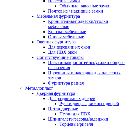
Навесные замки
Обычные навесные замки
Почтовые / накидные замки
Мебельная фурнитура
Кронштейны/подвески/уголки
мебельные
Крючки мебельные
Опоры мебельные
Оконная фурнитура
Для деревянных окон
Для ПВХ окон
Сопутствующие товары
Пластины/кронштейны/уголки общего
назначения
Проушины и накладки для навесных
замков
Фурнитура разная
Металлопласт
Дверная фурнитура
Для раздвижных дверей
Ручки для раздвижных дверей
Петли дверные
Петли для ПВХ
Шпингалеты/засовы/задвижки
Торцевые/ригеля