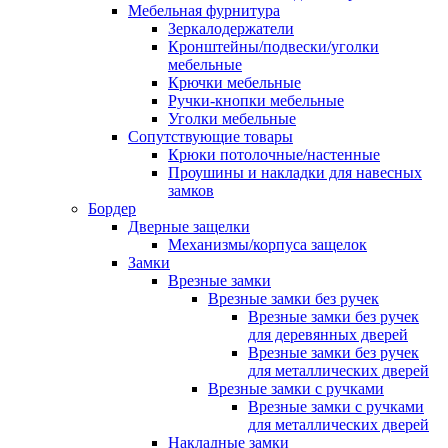
Мебельная фурнитура
Зеркалодержатели
Кронштейны/подвески/уголки
мебельные
Крючки мебельные
Ручки-кнопки мебельные
Уголки мебельные
Сопутствующие товары
Крюки потолочные/настенные
Проушины и накладки для навесных
замков
Бордер
Дверные защелки
Механизмы/корпуса защелок
Замки
Врезные замки
Врезные замки без ручек
Врезные замки без ручек
для деревянных дверей
Врезные замки без ручек
для металлических дверей
Врезные замки с ручками
Врезные замки с ручками
для металлических дверей
Накладные замки