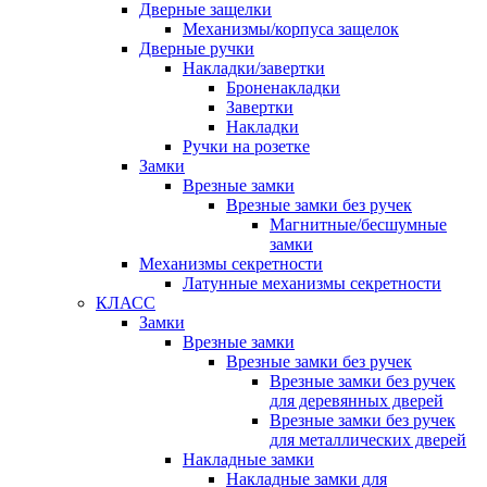
Дверные защелки
Механизмы/корпуса защелок
Дверные ручки
Накладки/завертки
Броненакладки
Завертки
Накладки
Ручки на розетке
Замки
Врезные замки
Врезные замки без ручек
Магнитные/бесшумные
замки
Механизмы секретности
Латунные механизмы секретности
КЛАСС
Замки
Врезные замки
Врезные замки без ручек
Врезные замки без ручек
для деревянных дверей
Врезные замки без ручек
для металлических дверей
Накладные замки
Накладные замки для