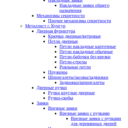
Накладные замки
Накладные замки общего
назначения
Механизмы секретности
Прочие механизмы секретности
Металлист г. Кунгур
Дверная фурнитура
Крючки дверные/ветровые
Петли дверные
Петли накладные карточные
Петли накладные обычные
Петли-бабочки без врезки
Петли-стрелы
Рояльные петли
Пружины
Шпингалеты/засовы/задвижки
Задвижки/шпингалеты
Дверные ручки
Ручки круглые дверные
Ручки-скобы
Замки
Врезные замки
Врезные замки с ручками
Врезные замки с ручками
для деревянных дверей