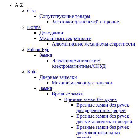
A-Z
Cisa
Сопутствующие товары
Заготовки для ключей и прочие
Dorma
Доводчики
Механизмы секретности
Алюминиевые механизмы секретности
Falcon Eye
Замки
Электромеханические/
электромагнитные/СКУД
Kale
Дверные защелки
Механизмы/корпуса защелок
Замки
Врезные замки
Врезные замки без ручек
Врезные замки без ручек
для деревянных дверей
Врезные замки без ручек
для металлических дверей
Врезные замки без ручек
для узкопрофильных