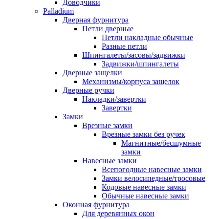
Доводчики
Palladium
Дверная фурнитура
Петли дверные
Петли накладные обычные
Разные петли
Шпингалеты/засовы/задвижки
Задвижки/шпингалеты
Дверные защелки
Механизмы/корпуса защелок
Дверные ручки
Накладки/завертки
Завертки
Замки
Врезные замки
Врезные замки без ручек
Магнитные/бесшумные
замки
Навесные замки
Всепогодные навесные замки
Замки велосипедные/тросовые
Кодовые навесные замки
Обычные навесные замки
Оконная фурнитура
Для деревянных окон