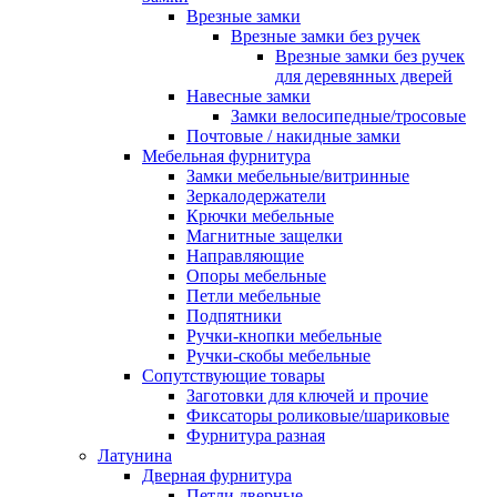
Врезные замки
Врезные замки без ручек
Врезные замки без ручек
для деревянных дверей
Навесные замки
Замки велосипедные/тросовые
Почтовые / накидные замки
Мебельная фурнитура
Замки мебельные/витринные
Зеркалодержатели
Крючки мебельные
Магнитные защелки
Направляющие
Опоры мебельные
Петли мебельные
Подпятники
Ручки-кнопки мебельные
Ручки-скобы мебельные
Сопутствующие товары
Заготовки для ключей и прочие
Фиксаторы роликовые/шариковые
Фурнитура разная
Латунина
Дверная фурнитура
Петли дверные