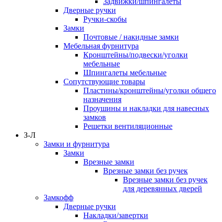
Задвижки/шпингалеты
Дверные ручки
Ручки-скобы
Замки
Почтовые / накидные замки
Мебельная фурнитура
Кронштейны/подвески/уголки
мебельные
Шпингалеты мебельные
Сопутствующие товары
Пластины/кронштейны/уголки общего
назначения
Проушины и накладки для навесных
замков
Решетки вентиляционные
З-Л
Замки и фурнитура
Замки
Врезные замки
Врезные замки без ручек
Врезные замки без ручек
для деревянных дверей
Замкофф
Дверные ручки
Накладки/завертки