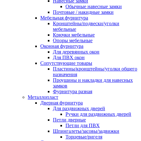
Навесные замки
Обычные навесные замки
Почтовые / накидные замки
Мебельная фурнитура
Кронштейны/подвески/уголки
мебельные
Крючки мебельные
Опоры мебельные
Оконная фурнитура
Для деревянных окон
Для ПВХ окон
Сопутствующие товары
Пластины/кронштейны/уголки общего
назначения
Проушины и накладки для навесных
замков
Фурнитура разная
Металлопласт
Дверная фурнитура
Для раздвижных дверей
Ручки для раздвижных дверей
Петли дверные
Петли для ПВХ
Шпингалеты/засовы/задвижки
Торцевые/ригеля