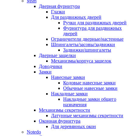
Msm
Дверная фурнитура
Глазки
Для раздвижных дверей
Ручки для раздвижных дверей
Фурнитура для раздвижных
дверей
Ограничители дверные/настенные
Шпингалеты/засовы/задвижки
Задвижки/шпингалеты
Дверные защелки
Механизмы/корпуса защелок
Доводчики
Замки
Навесные замки
Кодовые навесные замки
Обычные навесные замки
Накладные замки
Накладные замки общего
назначения
Механизмы секретности
Латунные механизмы секретности
Оконная фурнитура
Для деревянных окон
Notedo