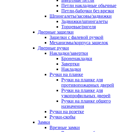
Ввертные петли
Петли накладные обычные
Петли-бабочки без врезки
Шпингалеты/засовы/задвижки
Задвижки/шпингалеты
Торцевые/ригеля
Дверные защелки
Защелки с фалевой ручкой
Механизмы/корпуса защелок
Дверные ручки
Накладки/завертки
Броненакладки
Завертки
Накладки
Ручки на планке
Ручки на планке для
противопожарных дверей
Ручки на планке для
узкопрофильных дверей
Ручки на планке общего
назначения
Ручки на розетке
Ручки-скобы
Замки
Врезные замки