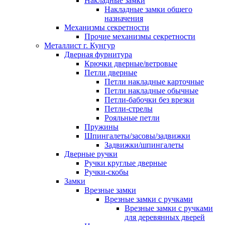
Накладные замки
Накладные замки общего
назначения
Механизмы секретности
Прочие механизмы секретности
Металлист г. Кунгур
Дверная фурнитура
Крючки дверные/ветровые
Петли дверные
Петли накладные карточные
Петли накладные обычные
Петли-бабочки без врезки
Петли-стрелы
Рояльные петли
Пружины
Шпингалеты/засовы/задвижки
Задвижки/шпингалеты
Дверные ручки
Ручки круглые дверные
Ручки-скобы
Замки
Врезные замки
Врезные замки с ручками
Врезные замки с ручками
для деревянных дверей