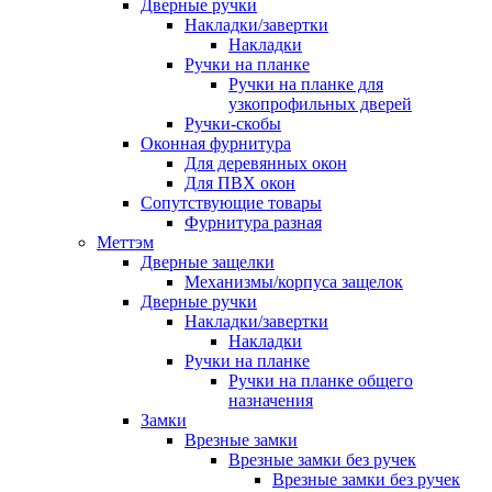
Дверные ручки
Накладки/завертки
Накладки
Ручки на планке
Ручки на планке для
узкопрофильных дверей
Ручки-скобы
Оконная фурнитура
Для деревянных окон
Для ПВХ окон
Сопутствующие товары
Фурнитура разная
Меттэм
Дверные защелки
Механизмы/корпуса защелок
Дверные ручки
Накладки/завертки
Накладки
Ручки на планке
Ручки на планке общего
назначения
Замки
Врезные замки
Врезные замки без ручек
Врезные замки без ручек