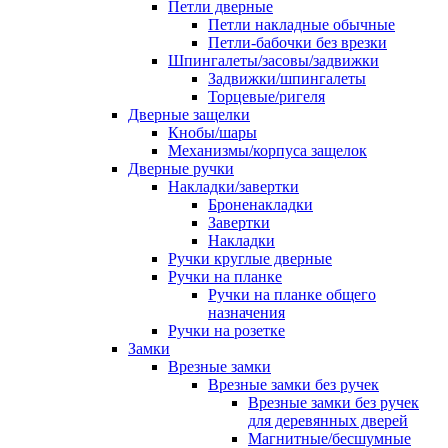
Петли дверные
Петли накладные обычные
Петли-бабочки без врезки
Шпингалеты/засовы/задвижки
Задвижки/шпингалеты
Торцевые/ригеля
Дверные защелки
Кнобы/шары
Механизмы/корпуса защелок
Дверные ручки
Накладки/завертки
Броненакладки
Завертки
Накладки
Ручки круглые дверные
Ручки на планке
Ручки на планке общего
назначения
Ручки на розетке
Замки
Врезные замки
Врезные замки без ручек
Врезные замки без ручек
для деревянных дверей
Магнитные/бесшумные