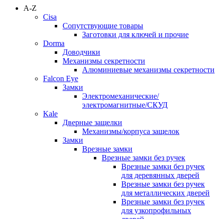
A-Z
Cisa
Сопутствующие товары
Заготовки для ключей и прочие
Dorma
Доводчики
Механизмы секретности
Алюминиевые механизмы секретности
Falcon Eye
Замки
Электромеханические/
электромагнитные/СКУД
Kale
Дверные защелки
Механизмы/корпуса защелок
Замки
Врезные замки
Врезные замки без ручек
Врезные замки без ручек
для деревянных дверей
Врезные замки без ручек
для металлических дверей
Врезные замки без ручек
для узкопрофильных