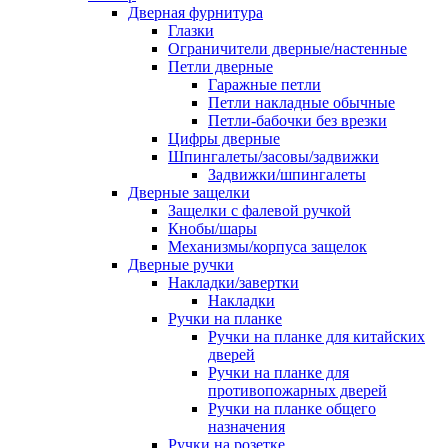
Дверная фурнитура
Глазки
Ограничители дверные/настенные
Петли дверные
Гаражные петли
Петли накладные обычные
Петли-бабочки без врезки
Цифры дверные
Шпингалеты/засовы/задвижки
Задвижки/шпингалеты
Дверные защелки
Защелки с фалевой ручкой
Кнобы/шары
Механизмы/корпуса защелок
Дверные ручки
Накладки/завертки
Накладки
Ручки на планке
Ручки на планке для китайских
дверей
Ручки на планке для
противопожарных дверей
Ручки на планке общего
назначения
Ручки на розетке