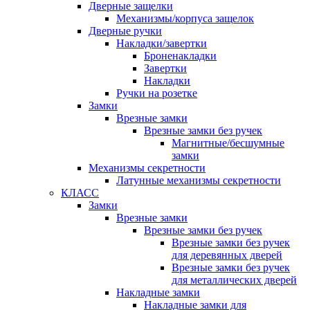
Дверные защелки
Механизмы/корпуса защелок
Дверные ручки
Накладки/завертки
Броненакладки
Завертки
Накладки
Ручки на розетке
Замки
Врезные замки
Врезные замки без ручек
Магнитные/бесшумные
замки
Механизмы секретности
Латунные механизмы секретности
КЛАСС
Замки
Врезные замки
Врезные замки без ручек
Врезные замки без ручек
для деревянных дверей
Врезные замки без ручек
для металлических дверей
Накладные замки
Накладные замки для