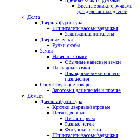
Врезные замки с ручками
Врезные замки с ручками
для деревянных дверей
Делга
Дверная фурнитура
Шпингалеты/засовы/задвижки
Задвижки/шпингалеты
Дверные ручки
Ручки-скобы
Замки
Навесные замки
Обычные навесные замки
Накладные замки
Накладные замки общего
назначения
Сопутствующие товары
Заготовки для ключей и прочие
Домарт
Дверная фурнитура
Крючки дверные/ветровые
Петли дверные
Петли-стрелы
Разные петли
Фигурные петли
Шпингалеты/засовы/задвижки