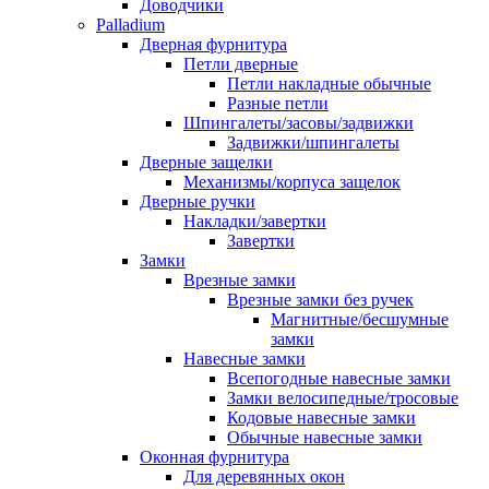
Доводчики
Palladium
Дверная фурнитура
Петли дверные
Петли накладные обычные
Разные петли
Шпингалеты/засовы/задвижки
Задвижки/шпингалеты
Дверные защелки
Механизмы/корпуса защелок
Дверные ручки
Накладки/завертки
Завертки
Замки
Врезные замки
Врезные замки без ручек
Магнитные/бесшумные
замки
Навесные замки
Всепогодные навесные замки
Замки велосипедные/тросовые
Кодовые навесные замки
Обычные навесные замки
Оконная фурнитура
Для деревянных окон