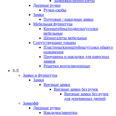
Задвижки/шпингалеты
Дверные ручки
Ручки-скобы
Замки
Почтовые / накидные замки
Мебельная фурнитура
Кронштейны/подвески/уголки
мебельные
Шпингалеты мебельные
Сопутствующие товары
Пластины/кронштейны/уголки общего
назначения
Проушины и накладки для навесных
замков
Решетки вентиляционные
З-Л
Замки и фурнитура
Замки
Врезные замки
Врезные замки без ручек
Врезные замки без ручек
для деревянных дверей
Замкофф
Дверные ручки
Накладки/завертки