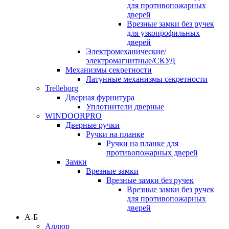
для противопожарных
дверей
Врезные замки без ручек
для узкопрофильных
дверей
Электромеханические/
электромагнитные/СКУД
Механизмы секретности
Латунные механизмы секретности
Trelleborg
Дверная фурнитура
Уплотнители дверные
WINDOORPRO
Дверные ручки
Ручки на планке
Ручки на планке для
противопожарных дверей
Замки
Врезные замки
Врезные замки без ручек
Врезные замки без ручек
для противопожарных
дверей
А-Б
Аллюр