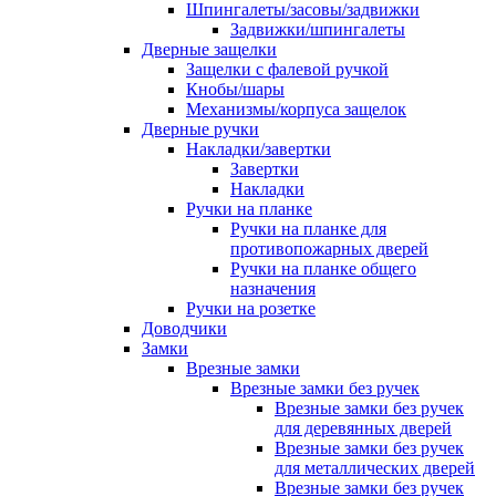
Шпингалеты/засовы/задвижки
Задвижки/шпингалеты
Дверные защелки
Защелки с фалевой ручкой
Кнобы/шары
Механизмы/корпуса защелок
Дверные ручки
Накладки/завертки
Завертки
Накладки
Ручки на планке
Ручки на планке для
противопожарных дверей
Ручки на планке общего
назначения
Ручки на розетке
Доводчики
Замки
Врезные замки
Врезные замки без ручек
Врезные замки без ручек
для деревянных дверей
Врезные замки без ручек
для металлических дверей
Врезные замки без ручек