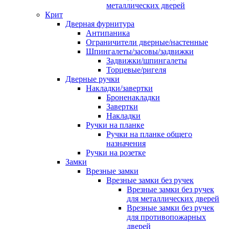
металлических дверей
Крит
Дверная фурнитура
Антипаника
Ограничители дверные/настенные
Шпингалеты/засовы/задвижки
Задвижки/шпингалеты
Торцевые/ригеля
Дверные ручки
Накладки/завертки
Броненакладки
Завертки
Накладки
Ручки на планке
Ручки на планке общего
назначения
Ручки на розетке
Замки
Врезные замки
Врезные замки без ручек
Врезные замки без ручек
для металлических дверей
Врезные замки без ручек
для противопожарных
дверей