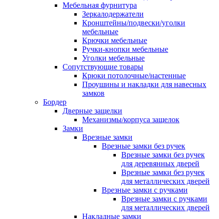
Мебельная фурнитура
Зеркалодержатели
Кронштейны/подвески/уголки
мебельные
Крючки мебельные
Ручки-кнопки мебельные
Уголки мебельные
Сопутствующие товары
Крюки потолочные/настенные
Проушины и накладки для навесных
замков
Бордер
Дверные защелки
Механизмы/корпуса защелок
Замки
Врезные замки
Врезные замки без ручек
Врезные замки без ручек
для деревянных дверей
Врезные замки без ручек
для металлических дверей
Врезные замки с ручками
Врезные замки с ручками
для металлических дверей
Накладные замки