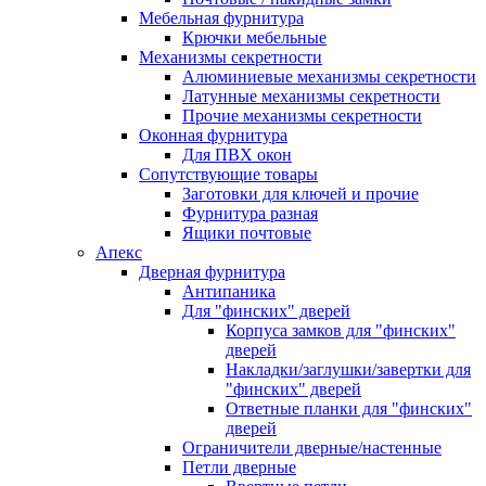
Мебельная фурнитура
Крючки мебельные
Механизмы секретности
Алюминиевые механизмы секретности
Латунные механизмы секретности
Прочие механизмы секретности
Оконная фурнитура
Для ПВХ окон
Сопутствующие товары
Заготовки для ключей и прочие
Фурнитура разная
Ящики почтовые
Апекс
Дверная фурнитура
Антипаника
Для "финских" дверей
Корпуса замков для "финских"
дверей
Накладки/заглушки/завертки для
"финских" дверей
Ответные планки для "финских"
дверей
Ограничители дверные/настенные
Петли дверные