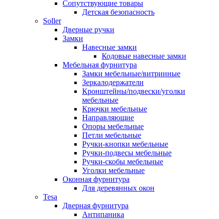
Сопутствующие товары
Детская безопасность
Soller
Дверные ручки
Замки
Навесные замки
Кодовые навесные замки
Мебельная фурнитура
Замки мебельные/витринные
Зеркалодержатели
Кронштейны/подвески/уголки
мебельные
Крючки мебельные
Направляющие
Опоры мебельные
Петли мебельные
Ручки-кнопки мебельные
Ручки-подвесы мебельные
Ручки-скобы мебельные
Уголки мебельные
Оконная фурнитура
Для деревянных окон
Tesa
Дверная фурнитура
Антипаника