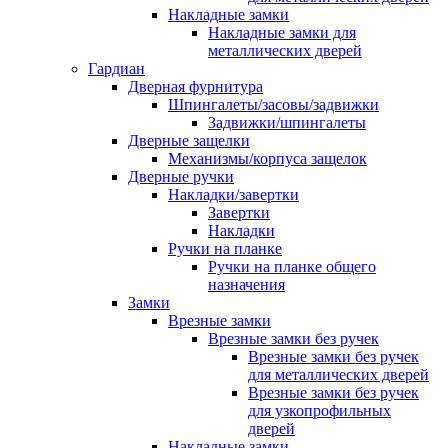
Накладные замки
Накладные замки для
металлических дверей
Гардиан
Дверная фурнитура
Шпингалеты/засовы/задвижки
Задвижки/шпингалеты
Дверные защелки
Механизмы/корпуса защелок
Дверные ручки
Накладки/завертки
Завертки
Накладки
Ручки на планке
Ручки на планке общего
назначения
Замки
Врезные замки
Врезные замки без ручек
Врезные замки без ручек
для металлических дверей
Врезные замки без ручек
для узкопрофильных
дверей
Накладные замки