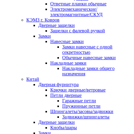
Ответные планки обычные
Электромеханические/
электромагнитные/СКУД
КЭМЗ г. Ковров
Дверные защелки
Защелки с фалевой ручкой
Замки
Навесные замки
Замки навесные с одной
секретностью
Обычные навесные замки
Накладные замки
Накладные замки общего
назначения
Китай
Дверная фурнитура
Крючки дверные/ветровые
Петли дверные
Гаражные петли
Пружинные петли
Шпингалеты/засовы/задвижки
Задвижки/шпингалеты
Дверные защелки
Кнобы/шары
Замки