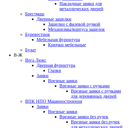
Накладные замки для
металлических дверей
Брестмаш
Дверные защелки
Защелки с фалевой ручкой
Механизмы/корпуса защелок
Буревестник
Мебельная фурнитура
Крючки мебельные
Булат
В-Ж
Вега Люкс
Дверная фурнитура
Глазки
Замки
Врезные замки
Врезные замки с ручками
Врезные замки с ручками
для деревянных дверей
ВПК НПО Машиностроения
Замки
Врезные замки
Врезные замки без ручек
Врезные замки без ручек
для металлических дверей