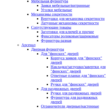
Мебельная фурнитура
Замки мебельные/витринные
Уголки мебельные
Механизмы секретности
Вертушки для механизма секретности
Латунные механизмы секретности
Сопутствующие товары
Заготовки для ключей и прочие
Фиксаторы роликовые/шариковые
Фурнитура разная
Арсенал
Дверная фурнитура
Для "финских" дверей
Корпуса замков для "финских"
дверей
Накладки/заглушки/завертки для
"финских" дверей
Ответные планки для "финских"
дверей
Ручки для "финских" дверей
Для раздвижных дверей
Ручки для раздвижных дверей
Фурнитура для раздвижных
дверей
Ограничители дверные/настенные