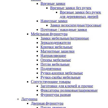
Врезные замки
Врезные замки без ручек
Врезные замки без ручек
для деревянных дверей
Навесные замки
Замки велосипедные/тросовые
Почтовые / накидные замки
Мебельная фурнитура
Замки мебельные/витринные
Зеркалодержатели
Крючки мебельные
Магнитные защелки
Направляющие
Опоры мебельные
Петли мебельные
Подпятники
Ручки-кнопки мебельные
Ручки-скобы мебельные
Сопутствующие товары
Заготовки для ключей и прочие
Фиксаторы роликовые/шариковые
Фурнитура разная
Латунина
Дверная фурнитура
Петли дверные