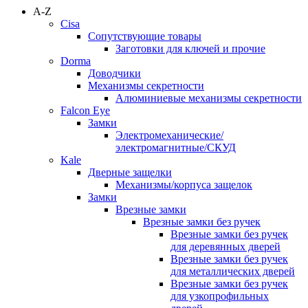
A-Z
Cisa
Сопутствующие товары
Заготовки для ключей и прочие
Dorma
Доводчики
Механизмы секретности
Алюминиевые механизмы секретности
Falcon Eye
Замки
Электромеханические/
электромагнитные/СКУД
Kale
Дверные защелки
Механизмы/корпуса защелок
Замки
Врезные замки
Врезные замки без ручек
Врезные замки без ручек
для деревянных дверей
Врезные замки без ручек
для металлических дверей
Врезные замки без ручек
для узкопрофильных