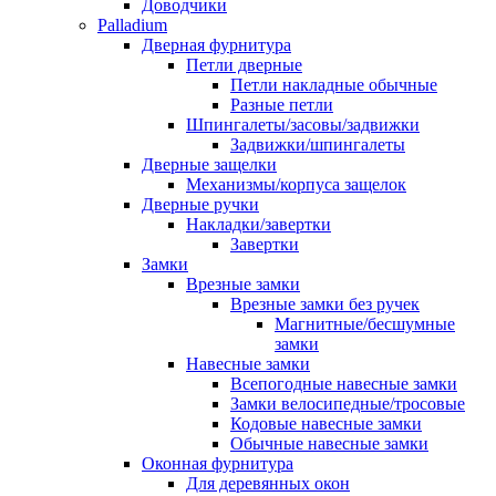
Доводчики
Palladium
Дверная фурнитура
Петли дверные
Петли накладные обычные
Разные петли
Шпингалеты/засовы/задвижки
Задвижки/шпингалеты
Дверные защелки
Механизмы/корпуса защелок
Дверные ручки
Накладки/завертки
Завертки
Замки
Врезные замки
Врезные замки без ручек
Магнитные/бесшумные
замки
Навесные замки
Всепогодные навесные замки
Замки велосипедные/тросовые
Кодовые навесные замки
Обычные навесные замки
Оконная фурнитура
Для деревянных окон