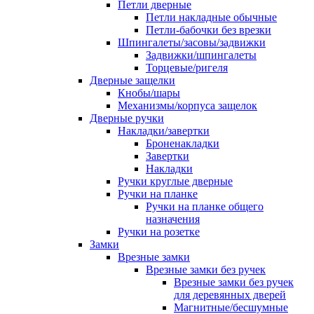
Петли дверные
Петли накладные обычные
Петли-бабочки без врезки
Шпингалеты/засовы/задвижки
Задвижки/шпингалеты
Торцевые/ригеля
Дверные защелки
Кнобы/шары
Механизмы/корпуса защелок
Дверные ручки
Накладки/завертки
Броненакладки
Завертки
Накладки
Ручки круглые дверные
Ручки на планке
Ручки на планке общего
назначения
Ручки на розетке
Замки
Врезные замки
Врезные замки без ручек
Врезные замки без ручек
для деревянных дверей
Магнитные/бесшумные