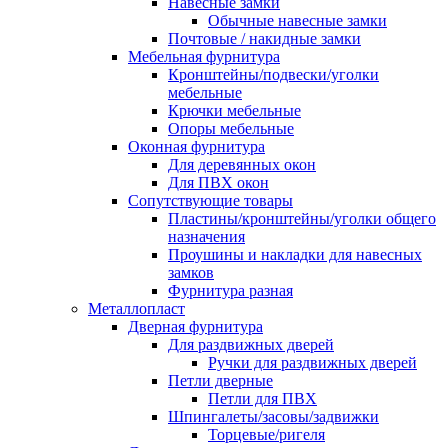
Навесные замки
Обычные навесные замки
Почтовые / накидные замки
Мебельная фурнитура
Кронштейны/подвески/уголки
мебельные
Крючки мебельные
Опоры мебельные
Оконная фурнитура
Для деревянных окон
Для ПВХ окон
Сопутствующие товары
Пластины/кронштейны/уголки общего
назначения
Проушины и накладки для навесных
замков
Фурнитура разная
Металлопласт
Дверная фурнитура
Для раздвижных дверей
Ручки для раздвижных дверей
Петли дверные
Петли для ПВХ
Шпингалеты/засовы/задвижки
Торцевые/ригеля