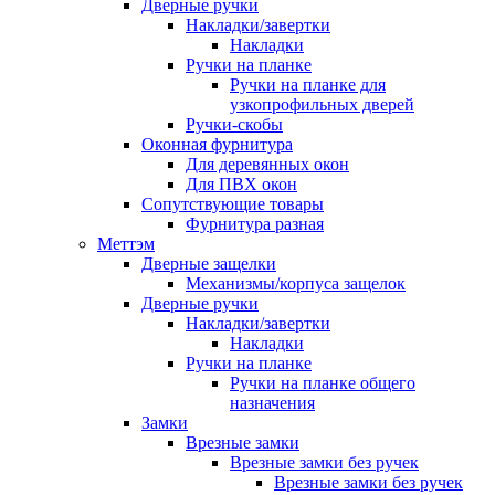
Дверные ручки
Накладки/завертки
Накладки
Ручки на планке
Ручки на планке для
узкопрофильных дверей
Ручки-скобы
Оконная фурнитура
Для деревянных окон
Для ПВХ окон
Сопутствующие товары
Фурнитура разная
Меттэм
Дверные защелки
Механизмы/корпуса защелок
Дверные ручки
Накладки/завертки
Накладки
Ручки на планке
Ручки на планке общего
назначения
Замки
Врезные замки
Врезные замки без ручек
Врезные замки без ручек