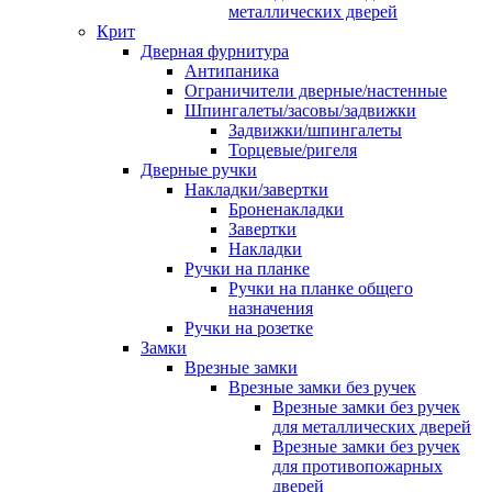
металлических дверей
Крит
Дверная фурнитура
Антипаника
Ограничители дверные/настенные
Шпингалеты/засовы/задвижки
Задвижки/шпингалеты
Торцевые/ригеля
Дверные ручки
Накладки/завертки
Броненакладки
Завертки
Накладки
Ручки на планке
Ручки на планке общего
назначения
Ручки на розетке
Замки
Врезные замки
Врезные замки без ручек
Врезные замки без ручек
для металлических дверей
Врезные замки без ручек
для противопожарных
дверей