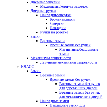
Дверные защелки
Механизмы/корпуса защелок
Дверные ручки
Накладки/завертки
Броненакладки
Завертки
Накладки
Ручки на розетке
Замки
Врезные замки
Врезные замки без ручек
Магнитные/бесшумные
замки
Механизмы секретности
Латунные механизмы секретности
КЛАСС
Замки
Врезные замки
Врезные замки без ручек
Врезные замки без ручек
для деревянных дверей
Врезные замки без ручек
для металлических дверей
Накладные замки
Накладные замки для