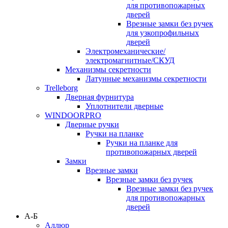
для противопожарных
дверей
Врезные замки без ручек
для узкопрофильных
дверей
Электромеханические/
электромагнитные/СКУД
Механизмы секретности
Латунные механизмы секретности
Trelleborg
Дверная фурнитура
Уплотнители дверные
WINDOORPRO
Дверные ручки
Ручки на планке
Ручки на планке для
противопожарных дверей
Замки
Врезные замки
Врезные замки без ручек
Врезные замки без ручек
для противопожарных
дверей
А-Б
Аллюр