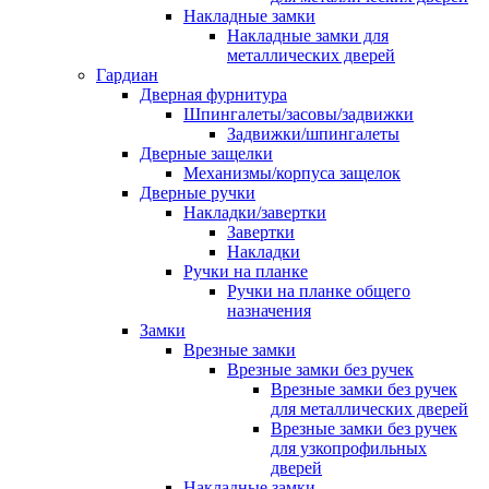
Накладные замки
Накладные замки для
металлических дверей
Гардиан
Дверная фурнитура
Шпингалеты/засовы/задвижки
Задвижки/шпингалеты
Дверные защелки
Механизмы/корпуса защелок
Дверные ручки
Накладки/завертки
Завертки
Накладки
Ручки на планке
Ручки на планке общего
назначения
Замки
Врезные замки
Врезные замки без ручек
Врезные замки без ручек
для металлических дверей
Врезные замки без ручек
для узкопрофильных
дверей
Накладные замки