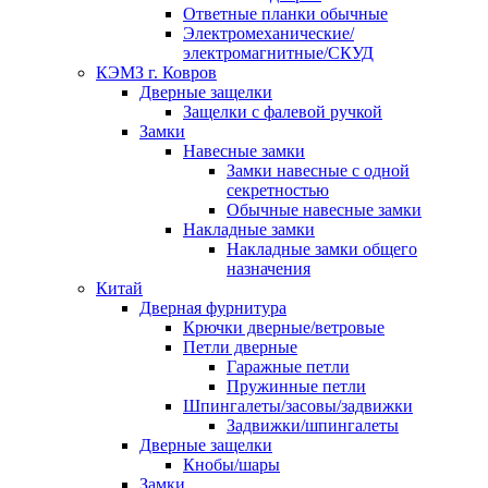
Ответные планки обычные
Электромеханические/
электромагнитные/СКУД
КЭМЗ г. Ковров
Дверные защелки
Защелки с фалевой ручкой
Замки
Навесные замки
Замки навесные с одной
секретностью
Обычные навесные замки
Накладные замки
Накладные замки общего
назначения
Китай
Дверная фурнитура
Крючки дверные/ветровые
Петли дверные
Гаражные петли
Пружинные петли
Шпингалеты/засовы/задвижки
Задвижки/шпингалеты
Дверные защелки
Кнобы/шары
Замки