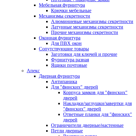
Мебельная фурнитура
Крючки мебельные
Механизмы секретности
Алюминиевые механизмы секретности
Латунные механизмы секретности
Прочие механизмы секретности
Оконная фурнитура
Для ПВХ окон
Сопутствующие товары
Заготовки для ключей и прочие
Фурнитура разная
Ящики почтовые
Апекс
Дверная фурнитура
Антипаника
Для "финских" дверей
Корпуса замков для "финских"
дверей
Накладки/заглушки/завертки для
"финских" дверей
Ответные планки для "финских"
дверей
Ограничители дверные/настенные
Петли дверные