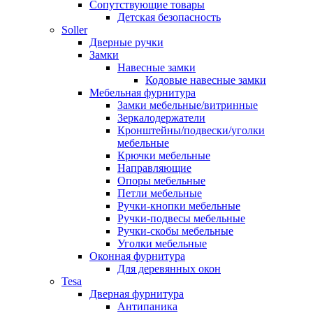
Сопутствующие товары
Детская безопасность
Soller
Дверные ручки
Замки
Навесные замки
Кодовые навесные замки
Мебельная фурнитура
Замки мебельные/витринные
Зеркалодержатели
Кронштейны/подвески/уголки
мебельные
Крючки мебельные
Направляющие
Опоры мебельные
Петли мебельные
Ручки-кнопки мебельные
Ручки-подвесы мебельные
Ручки-скобы мебельные
Уголки мебельные
Оконная фурнитура
Для деревянных окон
Tesa
Дверная фурнитура
Антипаника