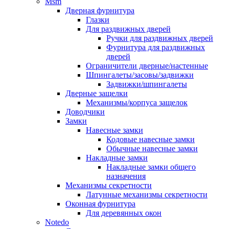
Msm
Дверная фурнитура
Глазки
Для раздвижных дверей
Ручки для раздвижных дверей
Фурнитура для раздвижных
дверей
Ограничители дверные/настенные
Шпингалеты/засовы/задвижки
Задвижки/шпингалеты
Дверные защелки
Механизмы/корпуса защелок
Доводчики
Замки
Навесные замки
Кодовые навесные замки
Обычные навесные замки
Накладные замки
Накладные замки общего
назначения
Механизмы секретности
Латунные механизмы секретности
Оконная фурнитура
Для деревянных окон
Notedo