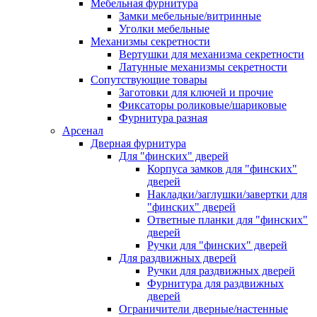
Мебельная фурнитура
Замки мебельные/витринные
Уголки мебельные
Механизмы секретности
Вертушки для механизма секретности
Латунные механизмы секретности
Сопутствующие товары
Заготовки для ключей и прочие
Фиксаторы роликовые/шариковые
Фурнитура разная
Арсенал
Дверная фурнитура
Для "финских" дверей
Корпуса замков для "финских"
дверей
Накладки/заглушки/завертки для
"финских" дверей
Ответные планки для "финских"
дверей
Ручки для "финских" дверей
Для раздвижных дверей
Ручки для раздвижных дверей
Фурнитура для раздвижных
дверей
Ограничители дверные/настенные