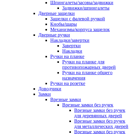
Шпингалеты/засовы/задвижки
Задвижки/шпингалеты
Дверные защелки
Защелки с фалевой ручкой
Кнобы/шары
Механизмы/корпуса защелок
Дверные ручки
Накладки/завертки
Завертки
Накладки
Ручки на планке
Ручки на планке для
противопожарных дверей
Ручки на планке общего
назначения
Ручки на розетке
Доводчики
Замки
Врезные замки
Врезные замки без ручек
Врезные замки без ручек
для деревянных дверей
Врезные замки без ручек
для металлических дверей
Врезные замки без ручек