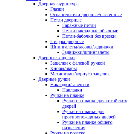
Дверная фурнитура
Глазки
Ограничители дверные/настенные
Петли дверные
Гаражные петли
Петли накладные обычные
Петли-бабочки без врезки
Цифры дверные
Шпингалеты/засовы/задвижки
Задвижки/шпингалеты
Дверные защелки
Защелки с фалевой ручкой
Кнобы/шары
Механизмы/корпуса защелок
Дверные ручки
Накладки/завертки
Накладки
Ручки на планке
Ручки на планке для китайских
дверей
Ручки на планке для
противопожарных дверей
Ручки на планке общего
назначения
Ручки на розетке