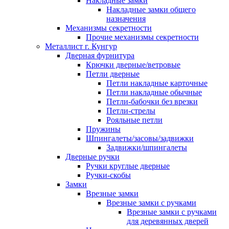
Накладные замки
Накладные замки общего
назначения
Механизмы секретности
Прочие механизмы секретности
Металлист г. Кунгур
Дверная фурнитура
Крючки дверные/ветровые
Петли дверные
Петли накладные карточные
Петли накладные обычные
Петли-бабочки без врезки
Петли-стрелы
Рояльные петли
Пружины
Шпингалеты/засовы/задвижки
Задвижки/шпингалеты
Дверные ручки
Ручки круглые дверные
Ручки-скобы
Замки
Врезные замки
Врезные замки с ручками
Врезные замки с ручками
для деревянных дверей