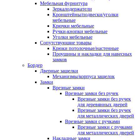
Мебельная фурнитура
Зеркалодержатели
Кронштейны/подвески/уголки
мебельные
Крючки мебельные
Ручки-кнопки мебельные
Уголки мебельные
Сопутствующие товары
Крюки потолочные/настенные
Проушины и накладки для навесных
замков
Бордер
Дверные защелки
Механизмы/корпуса защелок
Замки
Врезные замки
Врезные замки без ручек
Врезные замки без ручек
для деревянных дверей
Врезные замки без ручек
для металлических дверей
Врезные замки с ручками
Врезные замки с ручками
для металлических дверей
Накладные замки