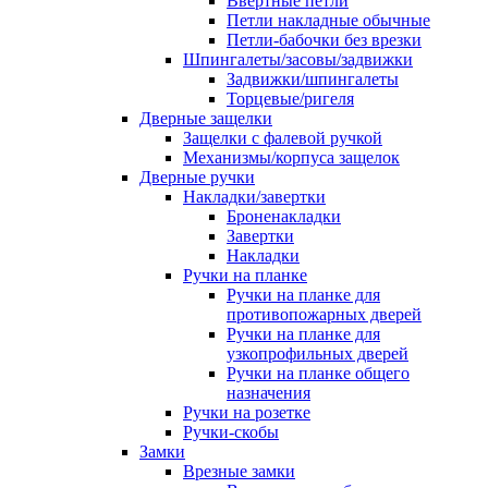
Ввертные петли
Петли накладные обычные
Петли-бабочки без врезки
Шпингалеты/засовы/задвижки
Задвижки/шпингалеты
Торцевые/ригеля
Дверные защелки
Защелки с фалевой ручкой
Механизмы/корпуса защелок
Дверные ручки
Накладки/завертки
Броненакладки
Завертки
Накладки
Ручки на планке
Ручки на планке для
противопожарных дверей
Ручки на планке для
узкопрофильных дверей
Ручки на планке общего
назначения
Ручки на розетке
Ручки-скобы
Замки
Врезные замки