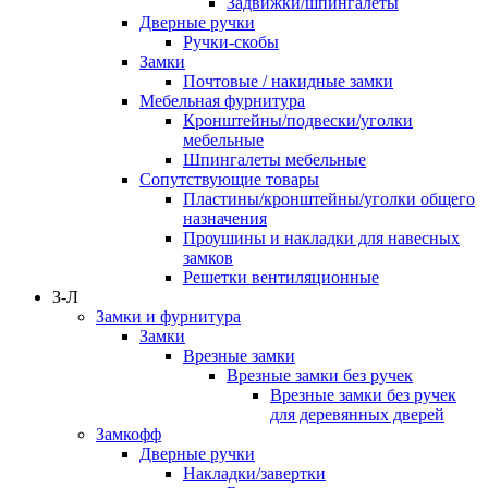
Задвижки/шпингалеты
Дверные ручки
Ручки-скобы
Замки
Почтовые / накидные замки
Мебельная фурнитура
Кронштейны/подвески/уголки
мебельные
Шпингалеты мебельные
Сопутствующие товары
Пластины/кронштейны/уголки общего
назначения
Проушины и накладки для навесных
замков
Решетки вентиляционные
З-Л
Замки и фурнитура
Замки
Врезные замки
Врезные замки без ручек
Врезные замки без ручек
для деревянных дверей
Замкофф
Дверные ручки
Накладки/завертки