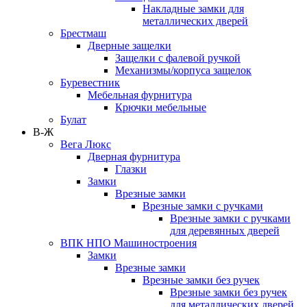
Накладные замки для
металлических дверей
Брестмаш
Дверные защелки
Защелки с фалевой ручкой
Механизмы/корпуса защелок
Буревестник
Мебельная фурнитура
Крючки мебельные
Булат
В-Ж
Вега Люкс
Дверная фурнитура
Глазки
Замки
Врезные замки
Врезные замки с ручками
Врезные замки с ручками
для деревянных дверей
ВПК НПО Машиностроения
Замки
Врезные замки
Врезные замки без ручек
Врезные замки без ручек
для металлических дверей