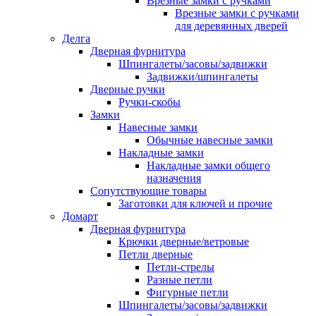
Врезные замки с ручками
Врезные замки с ручками
для деревянных дверей
Делга
Дверная фурнитура
Шпингалеты/засовы/задвижки
Задвижки/шпингалеты
Дверные ручки
Ручки-скобы
Замки
Навесные замки
Обычные навесные замки
Накладные замки
Накладные замки общего
назначения
Сопутствующие товары
Заготовки для ключей и прочие
Домарт
Дверная фурнитура
Крючки дверные/ветровые
Петли дверные
Петли-стрелы
Разные петли
Фигурные петли
Шпингалеты/засовы/задвижки