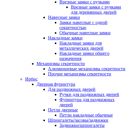
Врезные замки с ручками
Врезные замки с ручками
для деревянных дверей
Навесные замки
Замки навесные с одной
секретностью
Обычные навесные замки
Накладные замки
Накладные замки для
металлических дверей
Накладные замки общего
назначения
Механизмы секретности
Алюминиевые механизмы секретности
Прочие механизмы секретности
Ирбис
Дверная фурнитура
Для раздвижных дверей
Ручки для раздвижных дверей
Фурнитура для раздвижных
дверей
Петли дверные
Петли накладные обычные
Шпингалеты/засовы/задвижки
Задвижки/шпингалеты