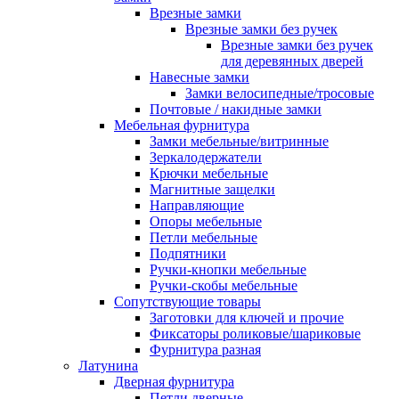
Врезные замки
Врезные замки без ручек
Врезные замки без ручек
для деревянных дверей
Навесные замки
Замки велосипедные/тросовые
Почтовые / накидные замки
Мебельная фурнитура
Замки мебельные/витринные
Зеркалодержатели
Крючки мебельные
Магнитные защелки
Направляющие
Опоры мебельные
Петли мебельные
Подпятники
Ручки-кнопки мебельные
Ручки-скобы мебельные
Сопутствующие товары
Заготовки для ключей и прочие
Фиксаторы роликовые/шариковые
Фурнитура разная
Латунина
Дверная фурнитура
Петли дверные