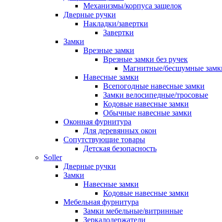
Механизмы/корпуса защелок
Дверные ручки
Накладки/завертки
Завертки
Замки
Врезные замки
Врезные замки без ручек
Магнитные/бесшумные замк
Навесные замки
Всепогодные навесные замки
Замки велосипедные/тросовые
Кодовые навесные замки
Обычные навесные замки
Оконная фурнитура
Для деревянных окон
Сопутствующие товары
Детская безопасность
Soller
Дверные ручки
Замки
Навесные замки
Кодовые навесные замки
Мебельная фурнитура
Замки мебельные/витринные
Зеркалодержатели