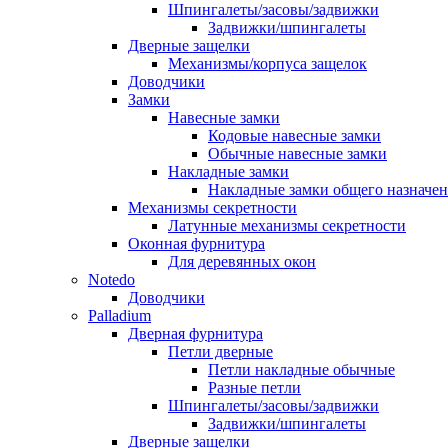
Шпингалеты/засовы/задвижки
Задвижки/шпингалеты
Дверные защелки
Механизмы/корпуса защелок
Доводчики
Замки
Навесные замки
Кодовые навесные замки
Обычные навесные замки
Накладные замки
Накладные замки общего назначе
Механизмы секретности
Латунные механизмы секретности
Оконная фурнитура
Для деревянных окон
Notedo
Доводчики
Palladium
Дверная фурнитура
Петли дверные
Петли накладные обычные
Разные петли
Шпингалеты/засовы/задвижки
Задвижки/шпингалеты
Дверные защелки