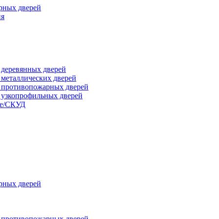
рных дверей
ия
я деревянных дверей
я металлических дверей
я противопожарных дверей
я узкопрофильных дверей
ые/СКУД
рных дверей
я противопожарных дверей