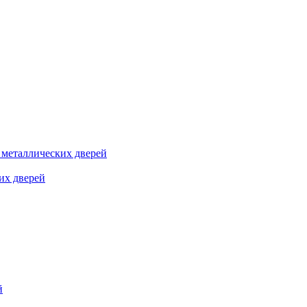
я металлических дверей
их дверей
й