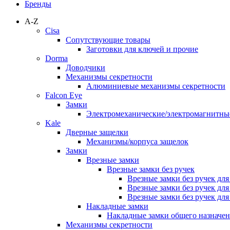
Бренды
A-Z
Cisa
Сопутствующие товары
Заготовки для ключей и прочие
Dorma
Доводчики
Механизмы секретности
Алюминиевые механизмы секретности
Falcon Eye
Замки
Электромеханические/электромагнитн
Kale
Дверные защелки
Механизмы/корпуса защелок
Замки
Врезные замки
Врезные замки без ручек
Врезные замки без ручек дл
Врезные замки без ручек дл
Врезные замки без ручек дл
Накладные замки
Накладные замки общего назначе
Механизмы секретности