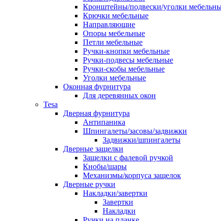
Кронштейны/подвески/уголки мебельн
Крючки мебельные
Направляющие
Опоры мебельные
Петли мебельные
Ручки-кнопки мебельные
Ручки-подвесы мебельные
Ручки-скобы мебельные
Уголки мебельные
Оконная фурнитура
Для деревянных окон
Tesa
Дверная фурнитура
Антипаника
Шпингалеты/засовы/задвижки
Задвижки/шпингалеты
Дверные защелки
Защелки с фалевой ручкой
Кнобы/шары
Механизмы/корпуса защелок
Дверные ручки
Накладки/завертки
Завертки
Накладки
Ручки на планке