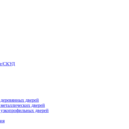
ые/СКУД
я деревянных дверей
я металлических дверей
я узкопрофильных дверей
ния